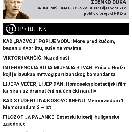
ZDENKO DUKA
DRUGO MIŠLJENJE ZDENKA DUKE: Dijaspora kao
politički projekt HDZ-a
H
IPERLINK
KAD „RAZVOJ“ POPIJE VODU: More pred kućom,
bazen u dvorištu, suša na vratima
VIKTOR IVANČIĆ: Nazad naši
INTERVENCIJA KOJA MIJENJA STVAR: Priča o Hodži
koji je izvukao mrtvog partizanskog komandanta
LIJEPA VEČER, LIJEP DAN: Homoseksploatacijski film
lansiran uz dramatični mučenički narativ
KAD STUDENTI NA KOSOVO KRENU: Memorandum 1 i
Memorandum 2 – isti
FILOZOFIJA PALANKE: Estetski kriteriji huliganske
zajednice