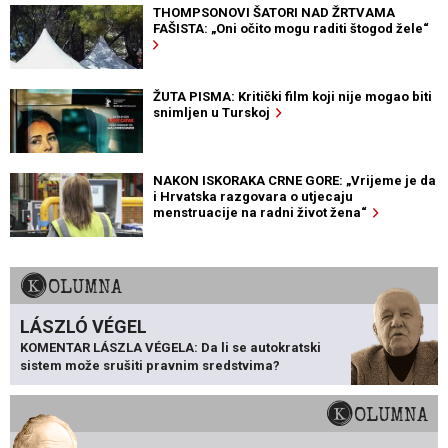
THOMPSONOVI ŠATORI NAD ŽRTVAMA
FAŠISTA: „Oni očito mogu raditi štogod žele“
ŽUTA PISMA: Kritički film koji nije mogao biti
snimljen u Turskoj
NAKON ISKORAKA CRNE GORE: „Vrijeme je da
i Hrvatska razgovara o utjecaju
menstruacije na radni život žena“
KOLUMNA
LÁSZLÓ VÉGEL
KOMENTAR LÁSZLA VÉGELA: Da li se autokratski
sistem može srušiti pravnim sredstvima?
KOLUMNA