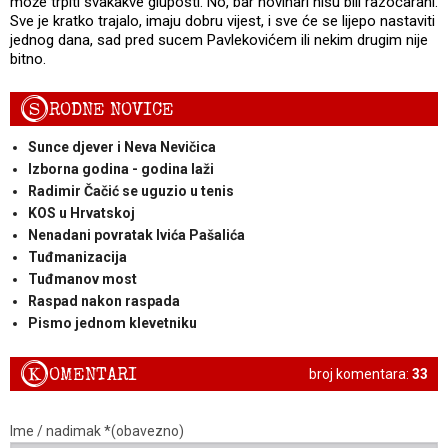
može trpiti svakakve gluposti. No, bar novinari nisu bili razočarani.
Sve je kratko trajalo, imaju dobru vijest, i sve će se lijepo nastaviti
jednog dana, sad pred sucem Pavlekovićem ili nekim drugim nije
bitno.
S
RODNE NOVICE
Sunce djever i Neva Nevičica
Izborna godina - godina laži
Radimir Čačić se uguzio u tenis
KOS u Hrvatskoj
Nenadani povratak Ivića Pašalića
Tuđmanizacija
Tuđmanov most
Raspad nakon raspada
Pismo jednom klevetniku
K
OMENTARI
broj komentara:
33
Ime / nadimak *(obavezno)