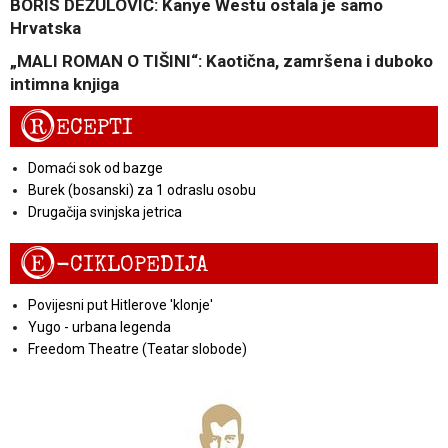
BORIS DEŽULOVIĆ: Kanye Westu ostala je samo
Hrvatska
„MALI ROMAN O TIŠINI“: Kaotična, zamršena i duboko
intimna knjiga
R
ECEPTI
Domaći sok od bazge
Burek (bosanski) za 1 odraslu osobu
Drugačija svinjska jetrica
E
-CIKLOPEDIJA
Povijesni put Hitlerove 'klonje'
Yugo - urbana legenda
Freedom Theatre (Teatar slobode)