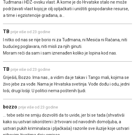
Tuđmana i HDZ-ovsku vlast. A kome je do Hrvatske stalo ne može
podržavati vlast kojoj je cilj opljačkati i uništiti gospodarske resurse,
a time i egzistencije građana, a...
TB
prije više od 23 godine
I nitko od nas se nije borio ni za Tuđmana, ni Mesića ni Račana, niti
budućeg poglavara, niti misli za njih ginuti.
Moram reči da sam i sam iznenađen koliko je lopina kod nas.
TB
prije više od 23 godine
Griješiš, Bozzo. Ima nas , a vidim da je takav i Tango mali, kojima se
živo jebe za vođe. Nama je Hrvatska svetinja. Vođe dođu i odu, jedni
loši, drugi lošiji. U politici nema poštenih ljudi.
bozzo
prije više od 23 godine
... tebe sebi ne smiju dozvoliti da to uvide, jer bi se tada (shvativši
kako su ustvari iskorišteni i žrtvovani od navodnih domoljuba, a
ustvari pukih kriminalaca i pljačkaša) razorile sve iluzije koje ustvari