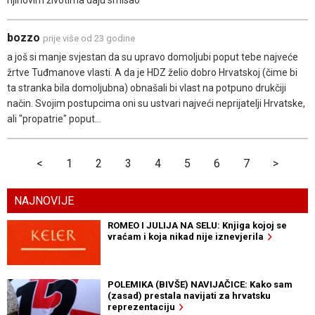
njihovim životima daju smisao
bozzo
prije više od 23 godine
a još si manje svjestan da su upravo domoljubi poput tebe najveće
žrtve Tuđmanove vlasti. A da je HDZ želio dobro Hrvatskoj (čime bi
ta stranka bila domoljubna) obnašali bi vlast na potpuno drukčiji
način. Svojim postupcima oni su ustvari najveći neprijatelji Hrvatske,
ali "propatrie" poput...
<
1
2
3
4
5
6
7
>
NAJNOVIJE
ROMEO I JULIJA NA SELU: Knjiga kojoj se
vraćam i koja nikad nije iznevjerila
POLEMIKA (BIVŠE) NAVIJAČICE: Kako sam
(zasad) prestala navijati za hrvatsku
reprezentaciju