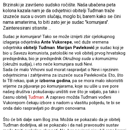
Brzinski je završeno sudsko ročište. Naša ubačena peta
kolona kazala nam je da odvjetnici obitelji Tuđman traže
izuzeće suca u ovom slučaju, moglo bi, barem kako se čini
nama amaterima, to biti zato jer je sudac "komunjara".
Zainteresirani stisnite ...
Sudac je
komunjara
! Tako se može iznijeti zbir cjelokupnog
izlaganja odvjetnika
Ante Vukorepe
, već duže vremena
odvjetnika
obitelji Tuđman
.
Marijan Pavleković
je sudac koji je
bio u
Savezu komunista
, patološki ne voli obitelj prvog hrvatskog
predsjednika, bio je predsjednik
Okružnog suda u komunizmu
(okružni sudija), i eto neće komunjara sudi Nevi.
Sada će malo Vrhovni sud morat raspravljat o Nevi i njezinim
odvjetnicima i zahtjevima za izuzeće suca Pavlekovića. Eto, što
bi TB rekao, ipak je
izborna godina
, pa se mora malo iskoristiti
vrijeme za pljuvanje po
komunjarama
, koje su ušle u sve pore
našeg društva i pokušavaju uništiti sve što je valjalo, pa tako i
časnu obitelj
Tuđman
. A zapravo možda Tuđmani vođeni
Vukorepom čekaju izbore s nadom u vlastitu pobjedu, te bi se
onda dalo raspravljati po drugim osnovama.
Što će biti dalje sam Bog zna. Možda se pokazalo da je obitelj
Tuđman dodirljiva, ali se pokazalo i da naš pravosudni sustav