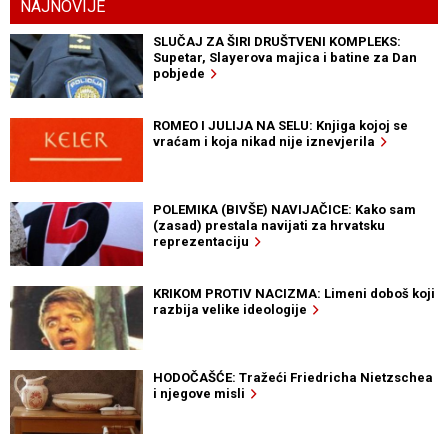
NAJNOVIJE
SLUČAJ ZA ŠIRI DRUŠTVENI KOMPLEKS:
Supetar, Slayerova majica i batine za Dan
pobjede
ROMEO I JULIJA NA SELU: Knjiga kojoj se
vraćam i koja nikad nije iznevjerila
POLEMIKA (BIVŠE) NAVIJAČICE: Kako sam
(zasad) prestala navijati za hrvatsku
reprezentaciju
KRIKOM PROTIV NACIZMA: Limeni doboš koji
razbija velike ideologije
HODOČAŠĆE: Tražeći Friedricha Nietzschea
i njegove misli