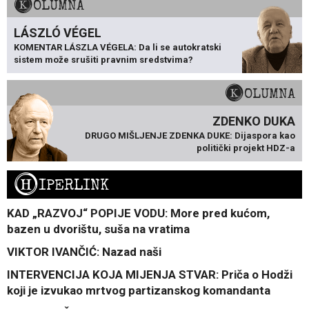
KOLUMNA
LÁSZLÓ VÉGEL
KOMENTAR LÁSZLA VÉGELA: Da li se autokratski
sistem može srušiti pravnim sredstvima?
KOLUMNA
ZDENKO DUKA
DRUGO MIŠLJENJE ZDENKA DUKE: Dijaspora kao
politički projekt HDZ-a
H
IPERLINK
KAD „RAZVOJ“ POPIJE VODU: More pred kućom,
bazen u dvorištu, suša na vratima
VIKTOR IVANČIĆ: Nazad naši
INTERVENCIJA KOJA MIJENJA STVAR: Priča o Hodži
koji je izvukao mrtvog partizanskog komandanta