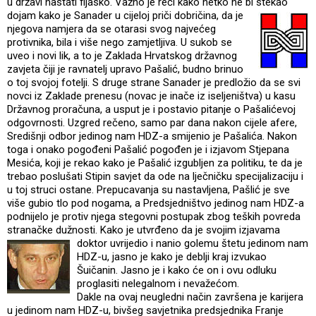
u državi nastati fijasko. Važno je reći kako netko ne bi stekao
dojam kako je Sanader u cijeloj priči dobričina, da je
njegova namjera da se otarasi svog najvećeg
protivnika, bila i više nego zamjetljiva. U sukob se
uveo i novi lik, a to je Zaklada Hrvatskog državnog
zavjeta čiji je ravnatelj upravo Pašalić, budno brinuo
o toj svojoj fotelji. S druge strane Sanader je predložio da se svi
novci iz Zaklade prenesu (novac je inače iz iseljeništva) u kasu
Državnog proračuna, a usput je i postavio pitanje o Pašalićevoj
odgovrnosti. Uzgred rečeno, samo par dana nakon cijele afere,
Središnji odbor jedinog nam HDZ-a smijenio je Pašalića. Nakon
toga i onako pogođeni Pašalić pogođen je i izjavom Stjepana
Mesića, koji je rekao kako je Pašalić izgubljen za politiku, te da je
trebao poslušati Stipin savjet da ode na lječničku specijalizaciju i
u toj struci ostane. Prepucavanja su nastavljena, Pašlić je sve
više gubio tlo pod nogama, a Predsjedništvo jedinog nam HDZ-a
podnijelo je protiv njega stegovni postupak zbog teških povreda
stranačke dužnosti. Kako je utvrđeno da je svojim izjavama
doktor uvrijedio i nanio
golemu štetu jedinom nam
HDZ-u, jasno je kako je deblji kraj izvukao
Šuičanin. Jasno je i kako će on i ovu odluku
proglasiti nelegalnom i nevažećom.
Dakle na ovaj neugledni način završena je karijera
u jedinom nam HDZ-u, bivšeg savjetnika predsjednika Franje