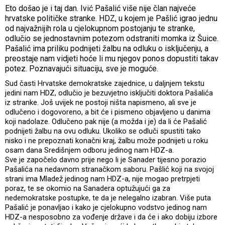
Eto došao je i taj dan. Ivić Pašalić više nije član najveće
hrvatske političke stranke. HDZ, u kojem je Pašlić igrao jednu
od najvažnijih rola u cjelokupnom postojanju te stranke,
odlučio se jednostavnim potezom odstraniti momka iz Šuice.
Pašalić ima priliku podnijeti žalbu na odluku o isključenju, a
preostaje nam vidjeti hoće li mu njegov ponos dopustiti takav
potez. Poznavajući situaciju, sve je moguće.
Sud časti Hrvatske demokratske zajednice, u daljnjem tekstu
jedini nam HDZ, odlučio je bezuvjetno isključiti doktora Pašalića
iz stranke. Još uvijek ne postoji ništa napismeno, ali sve je
odlučeno i dogovoreno, a bit će i pismeno objavljeno u danima
koji nadolaze. Odlučeno pak nije (a možda i je) da li će Pašalić
podnijeti žalbu na ovu odluku. Ukoliko se odluči spustiti tako
nisko i ne prepoznati konačni kraj, žalbu može podnijeti u roku
osam dana Središnjem odboru jedinog nam HDZ-a.
Sve je započelo davno prije nego li je Sanader tijesno porazio
Pašalića na nedavnom stranačkom saboru. Pašlić koji na svojoj
strani ima Mladež jedinog nam HDZ-a, nije mogao pretrpjeti
poraz, te se okomio na Sanadera optužujući ga za
nedemokratske postupke, te da je nelegalno izabran. Više puta
Pašalić je ponavljao i kako je cjelokupno vodstvo jedinog nam
HDZ-a nesposobno za vođenje države i da će i ako dobiju izbore