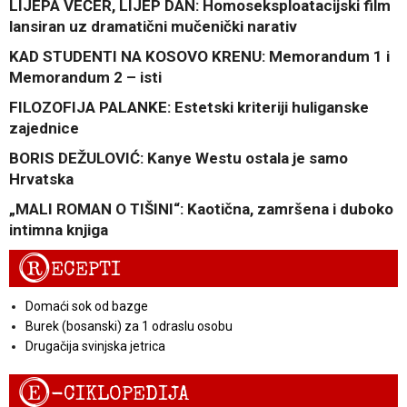
LIJEPA VEČER, LIJEP DAN: Homoseksploatacijski film
lansiran uz dramatični mučenički narativ
KAD STUDENTI NA KOSOVO KRENU: Memorandum 1 i
Memorandum 2 – isti
FILOZOFIJA PALANKE: Estetski kriteriji huliganske
zajednice
BORIS DEŽULOVIĆ: Kanye Westu ostala je samo
Hrvatska
„MALI ROMAN O TIŠINI“: Kaotična, zamršena i duboko
intimna knjiga
R
ECEPTI
Domaći sok od bazge
Burek (bosanski) za 1 odraslu osobu
Drugačija svinjska jetrica
E
-CIKLOPEDIJA