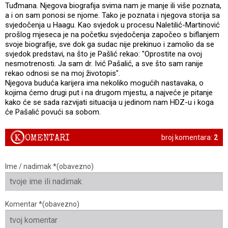
Tuđmana. Njegova biografija svima nam je manje ili više poznata,
a i on sam ponosi se njome. Tako je poznata i njegova storija sa
svjedočenja u Haagu. Kao svjedok u procesu Naletilić-Martinović
prošlog mjeseca je na početku svjedočenja započeo s biflanjem
svoje biografije, sve dok ga sudac nije prekinuo i zamolio da se
svjedok predstavi, na što je Pašlić rekao: "Oprostite na ovoj
nesmotrenosti. Ja sam dr. Ivić Pašalić, a sve što sam ranije
rekao odnosi se na moj životopis".
Njegova buduća karijera ima nekoliko mogućih nastavaka, o
kojima ćemo drugi put i na drugom mjestu, a najveće je pitanje
kako će se sada razvijati situacija u jedinom nam HDZ-u i koga
će Pašalić povući sa sobom.
K
OMENTARI
broj komentara:
2
Ime / nadimak *(obavezno)
Komentar *(obavezno)