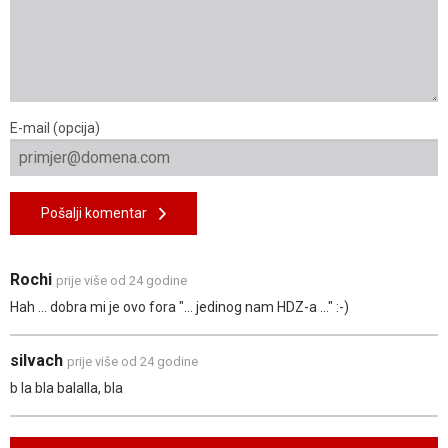
E-mail (opcija)
Pošalji komentar
Rochi
prije više od 24 godine
Hah ... dobra mi je ovo fora "... jedinog nam HDZ-a ..." :-)
silvach
prije više od 24 godine
b la bla balalla, bla