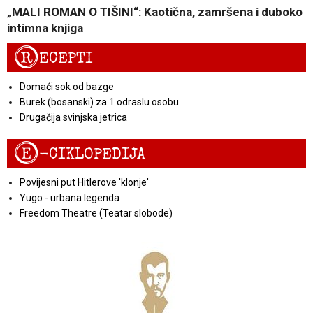
„MALI ROMAN O TIŠINI“: Kaotična, zamršena i duboko
intimna knjiga
R
ECEPTI
Domaći sok od bazge
Burek (bosanski) za 1 odraslu osobu
Drugačija svinjska jetrica
E
-CIKLOPEDIJA
Povijesni put Hitlerove 'klonje'
Yugo - urbana legenda
Freedom Theatre (Teatar slobode)