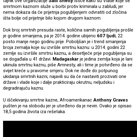
tajnik ove organizacije
Salil Shetty
ističe kako su Vlade koje se
smrtnom kaznom služe u borbi protiv kriminala u zabludi, jer
nema dokaza da će prijetnja pogubljenjem odvratiti od zločina
išta bolje od prijetnje bilo kojom drugom kaznom.
Dok broj smrtnih presuda raste, količina samih pogubljenja prošle
je godine smanjena, pa je 2014. godine ubijeno
607 ljudi
, 22
posto manje nego godinu prije. Poboljšan je i trend smanjenja
broja zemalja koje su izvršile smrtnu kaznu: u 2014. godini 22
zemlje su izvršile smrtnu kaznu, a desetljeće prije pogubljenja su
se događala u 41 državi.
Madagaskar
je jedina zemlja koja je lani
ukinula smrtnu kaznu, piše Amnesty, ali i time je potvrđeno da se
svijet kreće u pravome smjeru. Dok ne dođe do potpunog
ukidanja smrtnih kazni, najavili su da će nastaviti prozivati one
države i vlade koje i dalje prakticiraju okrutnu, neljudsku i
degradirajuću kaznu.
U iščekivanju smrtne kazne, Afroamerikanac
Anthony Graves
pušten je na slobodu jer je utvrđeno da je nevin. Ovako je opisao
18,5 godina života iza rešetaka.