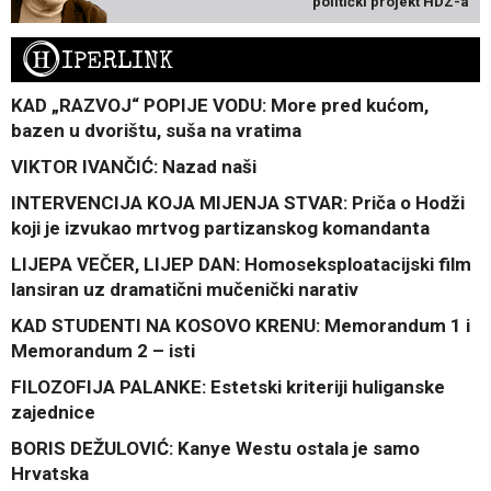
politički projekt HDZ-a
H
IPERLINK
KAD „RAZVOJ“ POPIJE VODU: More pred kućom,
bazen u dvorištu, suša na vratima
VIKTOR IVANČIĆ: Nazad naši
INTERVENCIJA KOJA MIJENJA STVAR: Priča o Hodži
koji je izvukao mrtvog partizanskog komandanta
LIJEPA VEČER, LIJEP DAN: Homoseksploatacijski film
lansiran uz dramatični mučenički narativ
KAD STUDENTI NA KOSOVO KRENU: Memorandum 1 i
Memorandum 2 – isti
FILOZOFIJA PALANKE: Estetski kriteriji huliganske
zajednice
BORIS DEŽULOVIĆ: Kanye Westu ostala je samo
Hrvatska