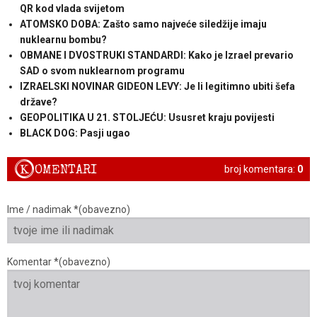
QR kod vlada svijetom
ATOMSKO DOBA: Zašto samo najveće siledžije imaju
nuklearnu bombu?
OBMANE I DVOSTRUKI STANDARDI: Kako je Izrael prevario
SAD o svom nuklearnom programu
IZRAELSKI NOVINAR GIDEON LEVY: Je li legitimno ubiti šefa
države?
GEOPOLITIKA U 21. STOLJEĆU: Ususret kraju povijesti
BLACK DOG: Pasji ugao
K
OMENTARI
broj komentara:
0
Ime / nadimak *(obavezno)
Komentar *(obavezno)