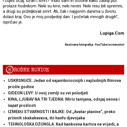
i čuješ očaj, strah i smrt? Vidio sam ih stotine kako zadnji put
prolaze hodnikom. Neki su krivi, neki nevini. Neki nisu bili spremni,
a drugi su priželjkivali smrt. Ali, čak i najgorim danima u životu
dolazi kraj. Ovo je moj posljednji dan. I početak mnogih drugih",
ispričao je.
Lupiga.Com
Naslovna fotografija: YouTube/screenshot
S
RODNE NOVICE
USKRSNUĆE: Jedan od najambicioznijih i najčudnijih filmova
prošle godine
GIDEON LEVY: U ovoj zemlji su svi poludjeli
KINA, LJUBAV NA TRI TJEDNA: Miris tamjana, odsjaj neona i
šapat prošlosti
IZMEĐU STVARNOSTI I BAJKE: Od „Avatar planine“, preko
prženih skakakavaca, do hanfu djevojaka
TEHNOLOŠKA DŽUNGLA: Kad bankovna kartica ne vrijedi, a