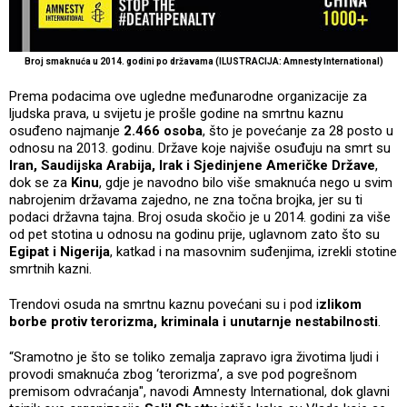
Broj smaknuća u 2014. godini po državama (ILUSTRACIJA: Amnesty International)
Prema podacima ove ugledne međunarodne organizacije za
ljudska prava, u svijetu je prošle godine na smrtnu kaznu
osuđeno najmanje
2.466 osoba
, što je povećanje za 28 posto u
odnosu na 2013. godinu. Države koje najviše osuđuju na smrt su
Iran, Saudijska Arabija, Irak i Sjedinjene Američke Države
,
dok se za
Kinu
, gdje je navodno bilo više smaknuća nego u svim
nabrojenim državama zajedno, ne zna točna brojka, jer su ti
podaci državna tajna. Broj osuda skočio je u 2014. godini za više
od pet stotina u odnosu na godinu prije, uglavnom zato što su
Egipat i Nigerija
, katkad i na masovnim suđenjima, izrekli stotine
smrtnih kazni.
Trendovi osuda na smrtnu kaznu povećani su i pod i
zlikom
borbe protiv terorizma, kriminala i unutarnje nestabilnosti
.
“Sramotno je što se toliko zemalja zapravo igra životima ljudi i
provodi smaknuća zbog ‘terorizma’, a sve pod pogrešnom
premisom odvraćanja", navodi Amnesty International, dok glavni