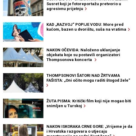
Susret koji je fotoreportažu pretvorio u
agresivnu prijetnju
KAD „RAZVOJ“ POPIJE VODU: More pred
kućom, bazen u dvorištu, suša na vratima
NAKON OČEVIDA: Naloženo uklanjanje
objekata koje su postavili organizatori
Thompsonova koncerta
THOMPSONOVI ŠATORI NAD ŽRTVAMA
FAŠISTA: „Oni očito mogu raditi štogod žele“
ŽUTA PISMA: Kritički film koji nije mogao biti
snimljen u Turskoj
NAKON ISKORAKA CRNE GORE: „Vrijeme je da
i Hrvatska razgovara o utjecaju