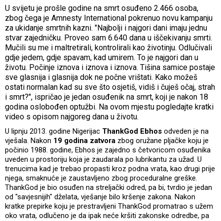
U svijetu je prošle godine na smrt osuđeno 2.466 osoba,
zbog čega je Amnesty International pokrenuo novu kampanju
za ukidanje smrtnih kazni. "Najbolji i najgori dani imaju jednu
stvar zajedničku. Proveo sam 6.640 dana u iščekivanju smrti.
Mučili su me i maltretirali, kontrolirali kao životinju. Odlučivali
gdje jedem, gdje spavam, kad umirem. To je najgori dan u
životu. Počinje iznova i iznova i iznova. Tišina samice postaje
sve glasnija i glasnija dok ne počne vrištati. Kako možeš
ostati normalan kad su sve što osjetiš, vidiš i čuješ očaj, strah
i smrt?", ispričao je jedan osuđenik na smrt, koji je nakon 18
godina oslobođen optužbi. Na ovom mjestu pogledajte kratki
video s opisom najgoreg dana u životu.
U lipnju 2013. godine Nigerijac
ThankGod Ebhos
odveden je na
vješala. Nakon
19 godina zatvora
zbog oružane pljačke koju je
počinio 1988. godine, Ebhos je zajedno s četvoricom osuđenika
uveden u prostoriju koja je zaudarala po lubrikantu za užad. U
trenucima kad je trebao propasti kroz podna vrata, kao drugi prije
njega, smaknuće je zaustavljeno zbog proceduralne greške.
ThankGod je bio osuđen na streljački odred, pa bi, tvrdio je jedan
od "savjesnijih" dželata, vješanje bilo kršenje zakona. Nakon
kratke prepirke koju je prestravljeni ThankGod promatrao s užem
oko vrata, odlučeno je da ipak neće kršiti zakonske odredbe, pa