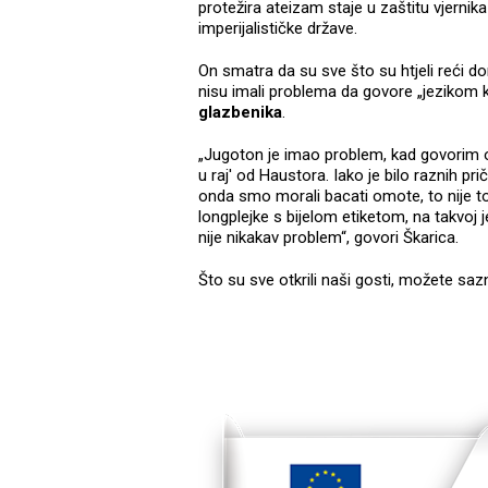
protežira ateizam staje u zaštitu vjernik
imperijalističke države.
On smatra da su sve što su htjeli reći dom
nisu imali problema da govore „jezikom k
glazbenika
.
„Jugoton je imao problem, kad govorim 
u raj' od Haustora. Iako je bilo raznih p
onda smo morali bacati omote, to nije t
longplejke s bijelom etiketom, na takvoj j
nije nikakav problem“, govori Škarica.
Što su sve otkrili naši gosti, možete saz