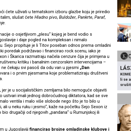
oći ćete uživati u tematskom izboru glazbe koju je priredio
talim, slušat ćete
Hladno pivo
,
Buldožer
,
Pankrte
,
Paraf
,
nje
.
acije o osjetljivom „plesu“ kojeg je bend vodio s
goslavije i daje pogled na kompleksan i nimalo
 Sejo propituje je li Titov poseban odnos prema omladini
ički poredak podržavao i financirao rock scenu, iako je
xon i Škarica razmatraju načela cenzure čija je primjena u
društvenu kritiku i banalnim cenzorskim intervencijama –
LÁS
o ne čekaju svi pasoš da odu van u pjesmi
„Dan
vara i o prvim pjesmama koje problematiziraju društveni
KOME
a.
li se
sruši
a, jer je u socijalističkim zemljama bilo nemoguće objaviti
o ustvari imali jednog dobroćudnog diktatora, kad se sve
alo ventila i malo više slobode nego što je to bilo u
 ali u neku ruku i jesmo“, kaže na početku Sejo Sexon iz
to bio drugačiji od njegovih „pandana“ u Rumunjskoj ili
em u Jugoslaviji
financirao brojne omladinske klubove i