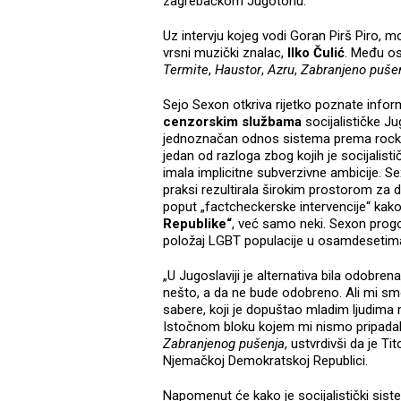
zagrebačkom Jugotonu.
Uz intervju kojeg vodi Goran Pirš Piro, m
vrsni muzički znalac,
Ilko Čulić
. Među os
Termite
,
Haustor
,
Azru
,
Zabranjeno puše
Sejo Sexon otkriva rijetko poznate inform
cenzorskim službama
socijalističke Ju
jednoznačan odnos sistema prema rocku.
jedan od razloga zbog kojih je socijalist
imala implicitne subverzivne ambicije. Se
praksi rezultirala širokim prostorom za 
poput „factcheckerske intervencije“ kak
Republike“
, već samo neki. Sexon progo
položaj LGBT populacije u osamdesetim
„U Jugoslaviji je alternativa bila odobren
nešto, a da ne bude odobreno. Ali mi sm
sabere, koji je dopuštao mladim ljudima m
Istočnom bloku kojem mi nismo pripadali,
Zabranjenog pušenja
, ustvrdivši da je Ti
Njemačkoj Demokratskoj Republici.
Napomenut će kako je socijalistički sist