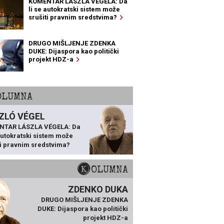
KOMENTAR LÁSZLA VÉGELA: Da
li se autokratski sistem može
srušiti pravnim sredstvima?
DRUGO MIŠLJENJE ZDENKA
DUKE: Dijaspora kao politički
projekt HDZ-a
KOLUMNA
ZLÓ VÉGEL
NTAR LÁSZLA VÉGELA: Da
 autokratski sistem može
ti pravnim sredstvima?
KOLUMNA
ZDENKO DUKA
DRUGO MIŠLJENJE ZDENKA
DUKE: Dijaspora kao politički
projekt HDZ-a