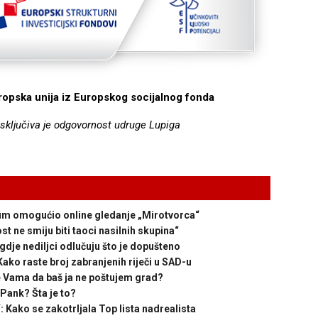
uropska unija iz Europskog socijalnog fonda
isključiva je odgovornost udruge Lupiga
m omogućio online gledanje „Mirotvorca“
 ne smiju biti taoci nasilnih skupina“
je nediljci odlučuju što je dopušteno
raste broj zabranjenih riječi u SAD-u
ama da baš ja ne poštujem grad?
Pank? Šta je to?
ako se zakotrljala Top lista nadrealista