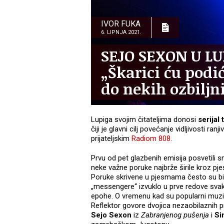
IVOR FUKA
6. LIPNJA 2021.
SEJO SEXON U L
„Škarici ću pod
do nekih ozbiljn
Lupiga svojim čitateljima donosi
serijal
čiji je glavni cilj povećanje vidljivosti ran
prijateljskim
Radiom 808
.
Prvu od pet glazbenih emisija posvetili
neke važne poruke najbrže širile kroz pj
Poruke skrivene u pjesmama često su bile
„messengere“ izvuklo u prve redove svak
epohe. O vremenu kad su popularni muziča
Reflektor govore dvojica nezaobilaznih 
Sejo Sexon
iz
Zabranjenog pušenja
i
Si