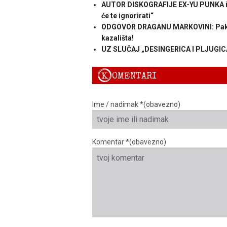
AUTOR DISKOGRAFIJE EX-YU PUNKA i N
će te ignorirati“
ODGOVOR DRAGANU MARKOVINI: Pakoviće
kazališta!
UZ SLUČAJ „DESINGERICA I PLJUGICA“:
K
OMENTARI
Ime / nadimak *(obavezno)
Komentar *(obavezno)