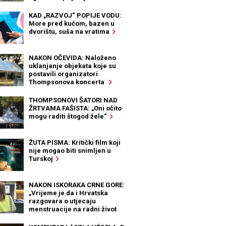
KAD „RAZVOJ“ POPIJE VODU:
More pred kućom, bazen u
dvorištu, suša na vratima
NAKON OČEVIDA: Naloženo
uklanjanje objekata koje su
postavili organizatori
Thompsonova koncerta
THOMPSONOVI ŠATORI NAD
ŽRTVAMA FAŠISTA: „Oni očito
mogu raditi štogod žele“
ŽUTA PISMA: Kritički film koji
nije mogao biti snimljen u
Turskoj
NAKON ISKORAKA CRNE GORE:
„Vrijeme je da i Hrvatska
razgovara o utjecaju
menstruacije na radni život
žena“