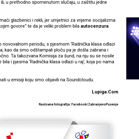
a ili, u prethodno spomenutom slučaju, u zaštitu jedne
aći glazbenici i rekli, jer umjetnici za vrijeme socijalizma
ojim govore“ te da je veliki problem bila
autocenzura
o novovalnom periodu, s pjesmom 'Radnička klasa odlazi
riča, kao da smo odštampali ploču pa je došla zabrana i
očno. Ta takozvana Komisija za šund, na nju su se nosile
e bila i pjesma 'Radnička klasa odlazi u raj', koja po nama
nati u emisiji koju smo objavili na Soundcloudu.
Lupiga.Com
Naslovna fotografija: Facebook/ZabranjenoPusenje