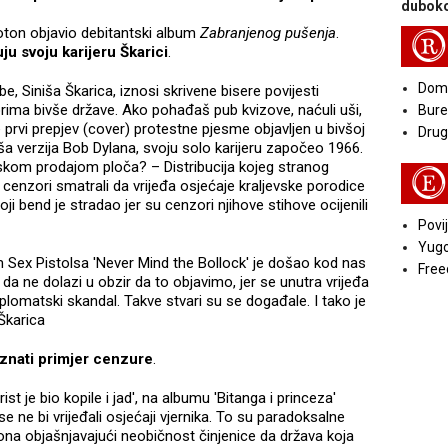
duboko
oton objavio debitantski album
Zabranjenog pušenja
.
R
ju svoju karijeru Škarici
.
Doma
e, Siniša Škarica, iznosi skrivene bisere povijesti
rima bivše države. Ako pohađaš pub kvizove, naćuli uši,
Bure
e prvi prepjev (cover) protestne pjesme objavljen u bivšoj
Druga
naša verzija Bob Dylana, svoju solo karijeru započeo 1966.
unskom prodajom ploča? – Distribucija kojeg stranog
E
 cenzori smatrali da vrijeđa osjećaje kraljevske porodice
oji bend je stradao jer su cenzori njihove stihove ocijenili
Povij
Yugo
 Sex Pistolsa 'Never Mind the Bollock' je došao kod nas
Free
da ne dolazi u obzir da to objavimo, jer se unutra vrijeđa
iplomatski skandal. Takve stvari su se događale. I tako je
Škarica
nati primjer cenzure
.
t je bio kopile i jad', na albumu 'Bitanga i princeza'
 ne bi vrijeđali osjećaji vjernika. To su paradoksalne
tona objašnjavajući neobičnost činjenice da država koja