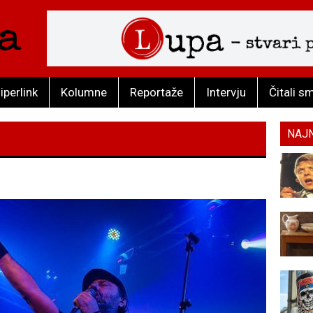
iperlink
Kolumne
Reportaže
Intervju
Čitali s
NAJ