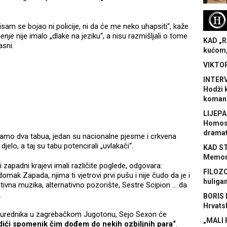
H
sam se bojao ni policije, ni da će me neko uhapsiti“, kaže
enje
nije imalo „dlake na jeziku“, a nisu razmišljali o tome
KAD „R
asni.
kućom,
VIKTOR
INTERV
Hodži 
koman
LIJEPA
Homose
dramat
 samo dva tabua, jedan su nacionalne pjesme i crkvena
i djelo, a taj su tabu potencirali „uvlakači“.
KAD S
Memora
 zapadni krajevi imali različite poglede, odgovara:
FILOZO
domak Zapada, njima ti vjetrovi prvi pušu i nije čudo da je i
huliga
ivna muzika, alternativno pozorište, Sestre Scipion … da
.
BORIS 
Hrvats
 urednika u zagrebačkom Jugotonu, Sejo Sexon će
„MALI 
dići spomenik čim dođem do nekih ozbiljnih para“
.