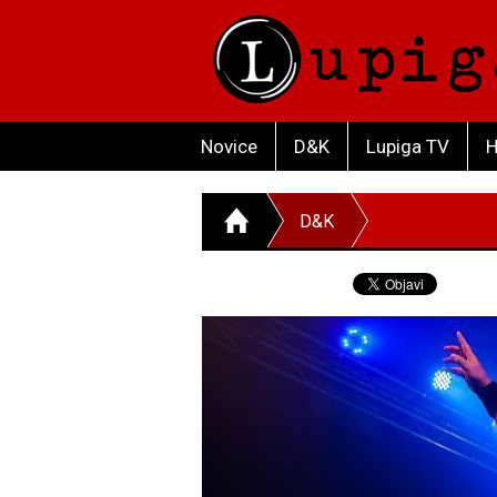
Novice
D&K
Lupiga TV
H
D&K