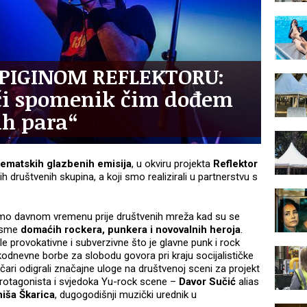
UPIGINOM REFLEKTORU:
ići spomenik čim dođem
ih para“
 tematskih glazbenih emisija
, u okviru projekta
Reflektor
jivih društvenih skupina, a koji smo realizirali u partnerstvu s
 smo davnom vremenu prije društvenih mreža kad su se
esme
domaćih rockera, punkera i novovalnih heroja
.
 provokativne i subverzivne što je glavne punk i rock
odnevne borbe za slobodu govora pri kraju socijalističke
ri odigrali značajne uloge na društvenoj sceni za projekt
protagonista i svjedoka Yu-rock scene –
Davor Sučić
alias
niša Škarica
, dugogodišnji muzički urednik u