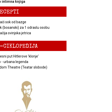
 intimna knjiga
ECEPTI
ći sok od bazge
k (bosanski) za 1 odraslu osobu
čija svinjska jetrica
-CIKLOPEDIJA
esni put Hitlerove 'klonje'
 - urbana legenda
dom Theatre (Teatar slobode)