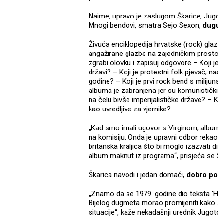
Naime, upravo je zaslugom Škarice, Jug
Mnogi bendovi, smatra Sejo Sexon,
dugu
Živuća enciklopedija hrvatske (rock) glazb
angažirane glazbe na zajedničkim prosto
zgrabi olovku i zapisuj odgovore – Koji j
državi? – Koji je protestni folk pjevač, 
godine? – Koji je prvi rock bend s milij
albuma je zabranjena jer su komunistički
na čelu bivše imperijalističke države? – K
kao uvredljive za vjernike?
„Kad smo imali ugovor s Virginom, album
na komisiju. Onda je upravni odbor rekao 
britanska kraljica što bi moglo izazvati d
album maknut iz programa“, prisjeća se 
Škarica navodi i jedan domaći,
dobro poz
„Znamo da se 1979. godine dio teksta 'Hris
Bijelog dugmeta morao promijeniti kako se
situacije“, kaže nekadašnji urednik Jugo