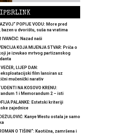
IPERLINK
AZVOJ“ POPIJE VODU: More pred
 bazen u dvorištu, suša na vratima
 IVANČIĆ: Nazad naši
ENCIJA KOJA MIJENJA STVAR: Priča o
koji je izvukao mrtvog partizanskog
danta
 VEČER, LIJEP DAN:
ksploatacijski film lansiran uz
ični mučenički narativ
TUDENTI NA KOSOVO KRENU:
ndum 1 i Memorandum 2 – isti
FIJA PALANKE: Estetski kriteriji
nske zajednice
DEŽULOVIĆ: Kanye Westu ostala je samo
ka
ROMAN O TIŠINI“: Kaotična, zamršena i