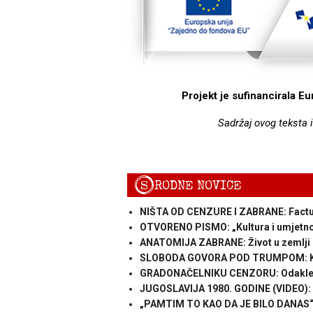
Projekt je sufinancirala E
Sadržaj ovog teksta 
S
RODNE NOVICE
NIŠTA OD CENZURE I ZABRANE: Factu
OTVORENO PISMO: „Kultura i umjetnost
ANATOMIJA ZABRANE: Život u zemlji gd
SLOBODA GOVORA POD TRUMPOM: Kako 
GRADONAČELNIKU CENZORU: Odakle V
JUGOSLAVIJA 1980. GODINE (VIDEO): 
„PAMTIM TO KAO DA JE BILO DANAS“: K