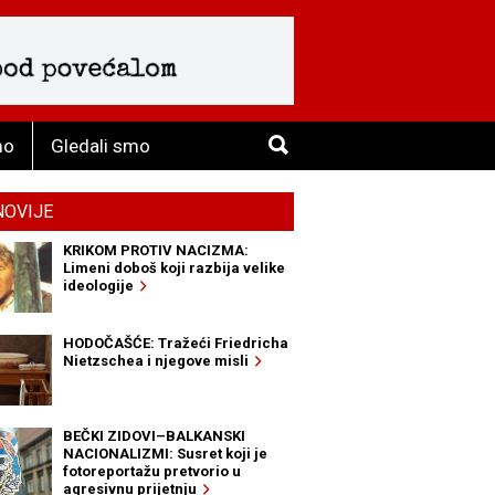
mo
Gledali smo
NOVIJE
KRIKOM PROTIV NACIZMA:
Limeni doboš koji razbija velike
ideologije
HODOČAŠĆE: Tražeći Friedricha
Nietzschea i njegove misli
BEČKI ZIDOVI–BALKANSKI
NACIONALIZMI: Susret koji je
fotoreportažu pretvorio u
agresivnu prijetnju