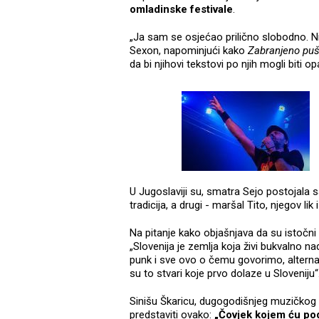
omladinske festivale
.
„Ja sam se osjećao prilično slobodno. Ni
Sexon, napominjući kako
Zabranjeno puš
da bi njihovi tekstovi po njih mogli biti op
U Jugoslaviji su, smatra Sejo postojala
tradicija, a drugi - maršal Tito, njegov lik 
Na pitanje kako objašnjava da su istočni i
„Slovenija je zemlja koja živi bukvalno na
punk i sve ovo o čemu govorimo, alternat
su to stvari koje prvo dolaze u Sloveniju“
Sinišu Škaricu, dugogodišnjeg muzičkog
predstaviti ovako:
„Čovjek kojem ću po