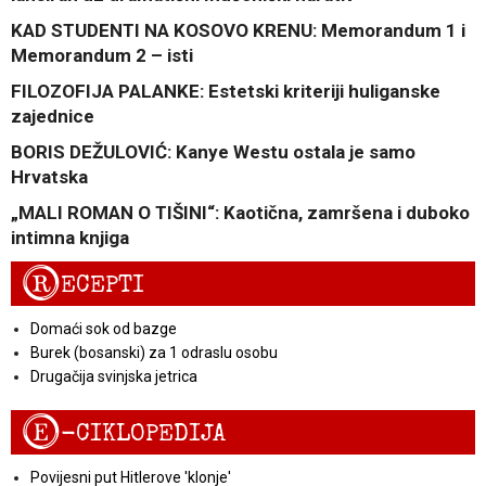
KAD STUDENTI NA KOSOVO KRENU: Memorandum 1 i
Memorandum 2 – isti
FILOZOFIJA PALANKE: Estetski kriteriji huliganske
zajednice
BORIS DEŽULOVIĆ: Kanye Westu ostala je samo
Hrvatska
„MALI ROMAN O TIŠINI“: Kaotična, zamršena i duboko
intimna knjiga
R
ECEPTI
Domaći sok od bazge
Burek (bosanski) za 1 odraslu osobu
Drugačija svinjska jetrica
E
-CIKLOPEDIJA
Povijesni put Hitlerove 'klonje'