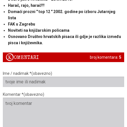
Harač, rajo, harač!!!
Domaći prozni " top 12 " 2002. godine po izboru Jutarnjeg
lista
FAK u Zagrebu
Noviteti na knjižarskim policama
Osnovano Društvo hrvatskih pisaca ili gdje je razlika između
pisca i književnika.
K
OMENTARI
broj komentara:
5
Ime / nadimak *(obavezno)
Komentar *(obavezno)