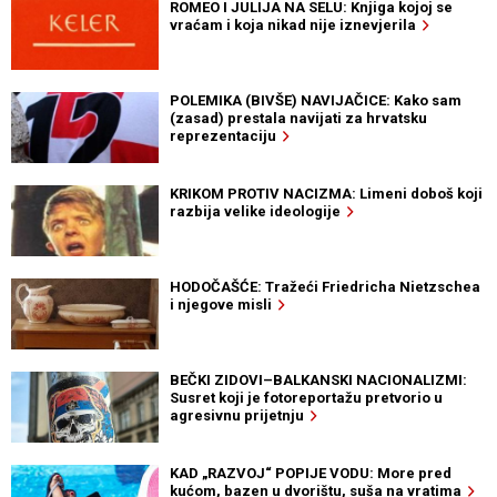
ROMEO I JULIJA NA SELU: Knjiga kojoj se
vraćam i koja nikad nije iznevjerila
POLEMIKA (BIVŠE) NAVIJAČICE: Kako sam
(zasad) prestala navijati za hrvatsku
reprezentaciju
KRIKOM PROTIV NACIZMA: Limeni doboš koji
razbija velike ideologije
HODOČAŠĆE: Tražeći Friedricha Nietzschea
i njegove misli
BEČKI ZIDOVI–BALKANSKI NACIONALIZMI:
Susret koji je fotoreportažu pretvorio u
agresivnu prijetnju
KAD „RAZVOJ“ POPIJE VODU: More pred
kućom, bazen u dvorištu, suša na vratima