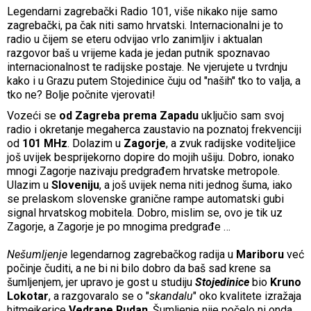
Legendarni zagrebački Radio 101, više nikako nije samo
zagrebački, pa čak niti samo hrvatski. Internacionalni je to
radio u čijem se eteru odvijao vrlo zanimljiv i aktualan
razgovor baš u vrijeme kada je jedan putnik spoznavao
internacionalnost te radijske postaje. Ne vjerujete u tvrdnju
kako i u Grazu putem Stojedinice čuju od "naših" tko to valja, a
tko ne? Bolje počnite vjerovati!
Vozeći se
od Zagreba prema Zapadu
uključio sam svoj
radio i okretanje megaherca zaustavio na poznatoj frekvenciji
od
101 MHz
. Dolazim u
Zagorje
, a zvuk radijske voditeljice
još uvijek besprijekorno dopire do mojih ušiju. Dobro, ionako
mnogi Zagorje nazivaju predgrađem hrvatske metropole.
Ulazim u
Sloveniju
, a još uvijek nema niti jednog šuma, iako
se prelaskom slovenske granične rampe automatski gubi
signal hrvatskog mobitela. Dobro, mislim se, ovo je tik uz
Zagorje, a Zagorje je po mnogima predgrađe …
Nešumljenje
legendarnog zagrebačkog radija u
Mariboru
već
počinje čuditi, a ne bi ni bilo dobro da baš sad krene sa
šumljenjem, jer upravo je gost u studiju
Stojedinice
bio
Kruno
Lokotar
, a razgovaralo se o
"
skandalu
" oko kvalitete izražaja
hitmejkerice
Vedrane Rudan
. Šumljenje nije počelo ni onda