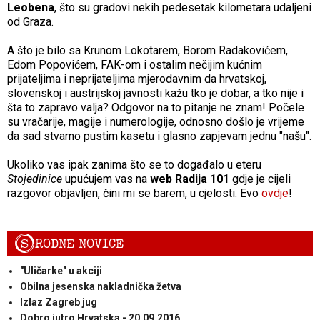
Leobena
, što su gradovi nekih pedesetak kilometara udaljeni
od Graza.
A što je bilo sa Krunom Lokotarem, Borom Radakovićem,
Edom Popovićem, FAK-om i ostalim nečijim kućnim
prijateljima i neprijateljima mjerodavnim da hrvatskoj,
slovenskoj i austrijskoj javnosti kažu tko je dobar, a tko nije i
šta to zapravo valja? Odgovor na to pitanje ne znam! Počele
su vračarije, magije i numerologije, odnosno došlo je vrijeme
da sad stvarno pustim kasetu i glasno zapjevam jednu "našu".
Ukoliko vas ipak zanima što se to događalo u eteru
Stojedinice
upućujem vas na
web Radija 101
gdje je cijeli
razgovor objavljen, čini mi se barem, u cjelosti. Evo
ovdje
!
S
RODNE NOVICE
"Uličarke" u akciji
Obilna jesenska nakladnička žetva
Izlaz Zagreb jug
Dobro jutro Hrvatska - 20.09.2016.