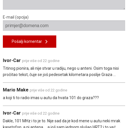
E-mail (opcija)
Pošalji komentar
Ivor-Car
prije više od 22 godine
Titinog pionira, ali nije stvar u radiju, nego u anteni. Osim toga nisi
pročitao tekst, čuje se još pedesetak kilometara poslije Graza ...
Mario Make
prije više od 22 godine
a koji ti to radio imas u autu da hvata 101 do graza???
Ivor-Car
prije više od 22 godine
Dakle, 101 MHz i to je to. Nije sad da je kod mene u autu neki mrak
kasetofon, a ni antena ... a još sam jednom slušao HRT2 i to već