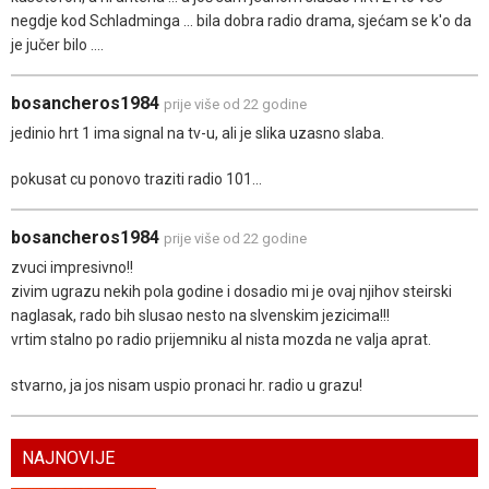
negdje kod Schladminga ... bila dobra radio drama, sjećam se k'o da
je jučer bilo ....
bosancheros1984
prije više od 22 godine
jedinio hrt 1 ima signal na tv-u, ali je slika uzasno slaba.
pokusat cu ponovo traziti radio 101...
bosancheros1984
prije više od 22 godine
zvuci impresivno!!
zivim ugrazu nekih pola godine i dosadio mi je ovaj njihov steirski
naglasak, rado bih slusao nesto na slvenskim jezicima!!!
vrtim stalno po radio prijemniku al nista mozda ne valja aprat.
stvarno, ja jos nisam uspio pronaci hr. radio u grazu!
NAJNOVIJE