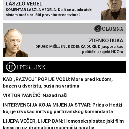
LÁSZLÓ VÉGEL
KOMENTAR LÁSZLA VÉGELA: Da li se autokratski
sistem može srušiti pravnim sredstvima?
KOLUMNA
ZDENKO DUKA
DRUGO MIŠLJENJE ZDENKA DUKE: Dijaspora kao
politički projekt HDZ-a
H
IPERLINK
KAD „RAZVOJ“ POPIJE VODU: More pred kućom,
bazen u dvorištu, suša na vratima
VIKTOR IVANČIĆ: Nazad naši
INTERVENCIJA KOJA MIJENJA STVAR: Priča o Hodži
koji je izvukao mrtvog partizanskog komandanta
LIJEPA VEČER, LIJEP DAN: Homoseksploatacijski film
lansiran uz dramatični mučenički narativ