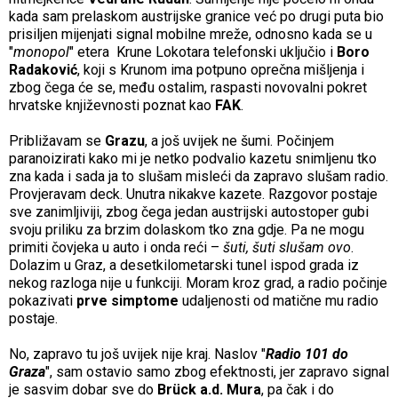
kada sam prelaskom austrijske granice već po drugi puta bio
prisiljen mijenjati signal mobilne mreže, odnosno kada se u
"
monopol
" etera
Krune Lokotara telefonski uključio i
Boro
Radaković
, koji s Krunom ima potpuno oprečna mišljenja i
zbog čega će se, među ostalim, raspasti novovalni pokret
hrvatske književnosti poznat kao
FAK
.
Približavam se
Grazu
, a još uvijek ne šumi. Počinjem
paranoizirati kako mi je netko podvalio kazetu snimljenu tko
zna kada i sada ja to slušam misleći da zapravo slušam radio.
Provjeravam deck. Unutra nikakve kazete. Razgovor postaje
sve zanimljiviji, zbog čega jedan austrijski autostoper gubi
svoju priliku za brzim dolaskom tko zna gdje. Pa ne mogu
primiti čovjeka u auto i onda reći –
šuti, šuti slušam ovo
.
Dolazim u Graz, a desetkilometarski tunel ispod grada iz
nekog razloga nije u funkciji. Moram kroz grad, a radio počinje
pokazivati
prve simptome
udaljenosti od matične mu radio
postaje.
No, zapravo tu još uvijek nije kraj. Naslov "
Radio 101 do
Graza
", sam ostavio samo zbog efektnosti, jer zapravo signal
je sasvim dobar sve do
Brück a.d. Mura
, pa čak i do