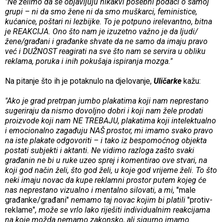
"Ne želimo da se objavljuju nikakvi posebni podaci o samoj
grupi – ni da smo žene ni da smo muškarci, feministice,
kućanice, poštari ni lezbijke. To je potpuno irelevantno, bitna
je REAKCIJA. Ono što nam je izuzetno važno je da ljudi/
žene/građani i građanke shvate da ne samo da imaju pravo
već i DUŽNOST reagirati na sve što nam se servira u obliku
reklama, poruka i inih pokušaja ispiranja mozga."
Na pitanje što ih je potaknulo na djelovanje,
Uličarke
kažu:
"Ako je grad pretrpan jumbo plakatima koji nam neprestano
sugeriraju da nismo dovoljno dobri i koji nam žele prodati
proizvode koji nam NE TREBAJU, plakatima koji intelektualno
i emocionalno zagađuju NAŠ prostor, mi imamo svako pravo
na iste plakate odgovoriti – i tako iz bespomoćnog objekta
postati subjekti i aktanti. Ne vidimo razloga zašto svaki
građanin ne bi u ruke uzeo sprej i komentirao ove stvari, na
koji god način želi, što god želi, u koje god vrijeme želi. To što
neki imaju novac da kupe reklamni prostor putem kojeg će
nas neprestano vizualno i mentalno silovati, a mi,
"male
građanke/građani"
nemamo taj novac kojim bi platili
"protiv-
reklame"
, može se vrlo lako riješiti individualnim reakcijama
na koje možda nemamo zakonsko, ali sigurno imamo