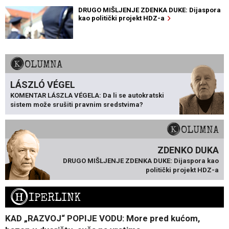
DRUGO MIŠLJENJE ZDENKA DUKE: Dijaspora
kao politički projekt HDZ-a
KOLUMNA
LÁSZLÓ VÉGEL
KOMENTAR LÁSZLA VÉGELA: Da li se autokratski
sistem može srušiti pravnim sredstvima?
KOLUMNA
ZDENKO DUKA
DRUGO MIŠLJENJE ZDENKA DUKE: Dijaspora kao
politički projekt HDZ-a
H
IPERLINK
KAD „RAZVOJ“ POPIJE VODU: More pred kućom,