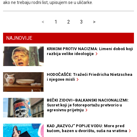
ako ne trebaju rodni list, upisujem se u uličarke.
<
1
2
3
>
NAJNOVIJE
KRIKOM PROTIV NACIZMA: Limeni doboš koji
razbija velike ideologije
HODOČAŠĆE: Tražeći Friedricha Nietzschea
i njegove misli
BEČKI ZIDOVI–BALKANSKI NACIONALIZMI:
Susret koji je fotoreportažu pretvorio u
agresivnu prijetnju
KAD „RAZVOJ“ POPIJE VODU: More pred
kućom, bazen u dvorištu, suša na vratima