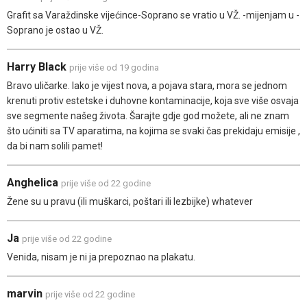
Grafit sa Varaždinske vijećince-Soprano se vratio u VŽ. -mijenjam u -
Soprano je ostao u VŽ.
Harry Black
prije više od 19 godina
Bravo uličarke. Iako je vijest nova, a pojava stara, mora se jednom
krenuti protiv estetske i duhovne kontaminacije, koja sve više osvaja
sve segmente našeg života. Šarajte gdje god možete, ali ne znam
što ućiniti sa TV aparatima, na kojima se svaki čas prekidaju emisije ,
da bi nam solili pamet!
Anghelica
prije više od 22 godine
Žene su u pravu (ili muškarci, poštari ili lezbijke) whatever
Ja
prije više od 22 godine
Venida, nisam je ni ja prepoznao na plakatu.
marvin
prije više od 22 godine