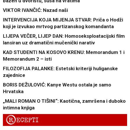
bazen u dvorištu, suša na vratima
VIKTOR IVANČIĆ: Nazad naši
INTERVENCIJA KOJA MIJENJA STVAR: Priča o Hodži
koji je izvukao mrtvog partizanskog komandanta
LIJEPA VEČER, LIJEP DAN: Homoseksploatacijski film
lansiran uz dramatični mučenički narativ
KAD STUDENTI NA KOSOVO KRENU: Memorandum 1 i
Memorandum 2 – isti
FILOZOFIJA PALANKE: Estetski kriteriji huliganske
zajednice
BORIS DEŽULOVIĆ: Kanye Westu ostala je samo
Hrvatska
„MALI ROMAN O TIŠINI“: Kaotična, zamršena i duboko
intimna knjiga
R
ECEPTI