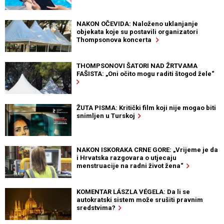
NAKON OČEVIDA: Naloženo uklanjanje
objekata koje su postavili organizatori
Thompsonova koncerta
THOMPSONOVI ŠATORI NAD ŽRTVAMA
FAŠISTA: „Oni očito mogu raditi štogod žele“
ŽUTA PISMA: Kritički film koji nije mogao biti
snimljen u Turskoj
NAKON ISKORAKA CRNE GORE: „Vrijeme je da
i Hrvatska razgovara o utjecaju
menstruacije na radni život žena“
KOMENTAR LÁSZLA VÉGELA: Da li se
autokratski sistem može srušiti pravnim
sredstvima?