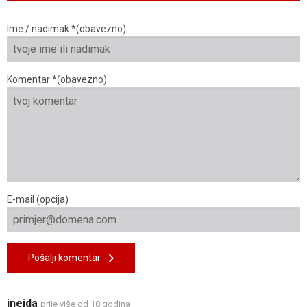
Ime / nadimak *(obavezno)
Komentar *(obavezno)
E-mail (opcija)
Pošalji komentar
ineida
prije više od 18 godina