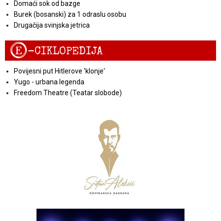
Domaći sok od bazge
Burek (bosanski) za 1 odraslu osobu
Drugačija svinjska jetrica
E
-CIKLOPEDIJA
Povijesni put Hitlerove 'klonje'
Yugo - urbana legenda
Freedom Theatre (Teatar slobode)