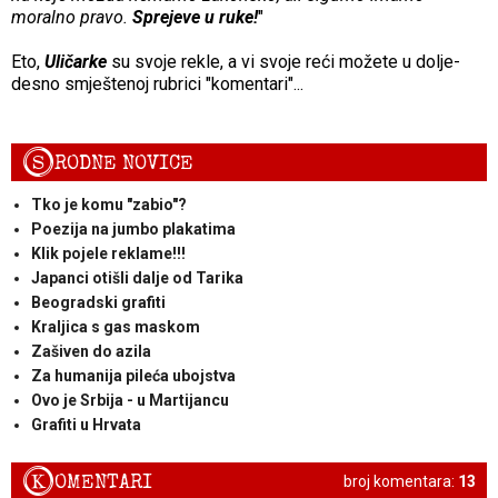
moralno pravo.
Sprejeve u ruke!
"
Eto,
Uličarke
su
svoje rekle, a vi svoje reći možete u dolje-
desno smještenoj rubrici "komentari"...
S
RODNE NOVICE
Tko je komu "zabio"?
Poezija na jumbo plakatima
Klik pojele reklame!!!
Japanci otišli dalje od Tarika
Beogradski grafiti
Kraljica s gas maskom
Zašiven do azila
Za humanija pileća ubojstva
Ovo je Srbija - u Martijancu
Grafiti u Hrvata
K
OMENTARI
broj komentara:
13