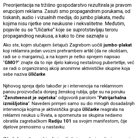
Preorijentacija na tržišno gospodarstvo rezultirala je pravom
erupcijom reklama. Zasuti smo propagandnim porukama, od
tiskanih, audio i vizualnih medija, do jumbo plakata, među
kojima nisu rijetke one neukusne i nekvalitetne. Međutim,
pojavile su se "Uličarke" koje se suprotstavljaju teroru
propagandnog neukusa, a kako to čine saznajte u
Ako ste, kojim slučajem šetajući Zagrebom uočili
jumbo-plakat
koji reklamira jedan uvozni prehrambeni artikl (da ne okolišam,
radi se o margarinu), a na kojem je netko sprejem napisao
"
GMO?
"
znajte da to nije djelo kakvog nestašnog pubertetlije, već
se radi o organiziranoj akciji anonimne aktivističke skupine koja
sebe naziva
Uličarke
.
Njihovog spreja djelo također je i intervencija na reklamnom
panou proizvođača donjeg ženskog rublja, gdje su na poruku
"
Ženstvenost je svjetska
" odgovorili parolom "
Patrijarhalna
izmišljotina
". Navedeni primjeri samo su dio mnogih dosadašnjih
intervencija kojima je aktivistička grupa
Uličarke
reagirala na
reklamni neukus u Rvata, a spomenuta se skupina nedavno
obratila zagrebačkom
Radiju 101
sa svojim manifestom, čije
dijelove prenosimo u nastavku: