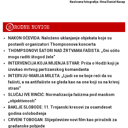
Naslovna fotografija: Hina/Daniel Kasap
S
RODNE NOVICE
NAKON OČEVIDA: Naloženo uklanjanje objekata koje su
postavili organizatori Thompsonova koncerta
THOMPSONOVI ŠATORI NAD ŽRTVAMA FAŠISTA: „Oni očito
mogu raditi štogod žele“
INTERVENCIJA KOJA MIJENJA STVAR: Priča o Hodži koji je
izvukao mrtvog partizanskog komandanta
INTERVJU-MARIJA MILETA: „Ljudi se ne boje reći da su
fašisti, a na antifašiste se gleda kao na one koji su na krivoj
strani“
SLUČAJ IVE RINČIĆ: Normalizacija fašizma pod maskom
„objektivnosti“
BAKLJE SLOBODE: 11. Trnjanski kresovi za osamdeset
godina oslobođenja
CRVENI TOBOGAN: Slijepčevićev novi film kao priručnik za
građanske pobjede