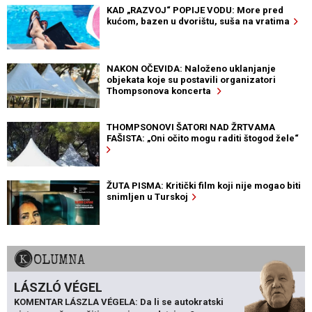
KAD „RAZVOJ“ POPIJE VODU: More pred
kućom, bazen u dvorištu, suša na vratima
NAKON OČEVIDA: Naloženo uklanjanje
objekata koje su postavili organizatori
Thompsonova koncerta
THOMPSONOVI ŠATORI NAD ŽRTVAMA
FAŠISTA: „Oni očito mogu raditi štogod žele“
ŽUTA PISMA: Kritički film koji nije mogao biti
snimljen u Turskoj
KOLUMNA
LÁSZLÓ VÉGEL
KOMENTAR LÁSZLA VÉGELA: Da li se autokratski