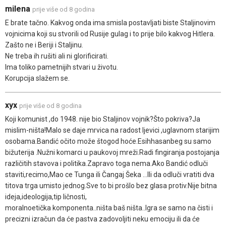
milena
prije više od 8 godina
E brate tačno. Kakvog onda ima smisla postavljati biste Staljinovim
vojnicima koji su stvorili od Rusije gulag i to prije bilo kakvog Hitlera.
Zašto ne i Beriji i Staljinu.
Ne treba ih rušiti ali ni glorificirati.
Ima toliko pametnijih stvari u životu.
Korupcija slažem se.
xyx
prije više od 8 godina
Koji komunist ,do 1948. nije bio Staljinov vojnik?Što pokriva?Ja
mislim-ništa!Malo se daje mrvica na radost ljevici ,uglavnom starijim
osobama.Bandić očito može štogod hoće.Esihhasanbeg su samo
bižuterija .Nužni komarci u paukovoj mreži.Radi fingiranja postojanja
različitih stavova i politika.Zapravo toga nema.Ako Bandić odluči
staviti,recimo,Mao ce Tunga ili Čangaj Šeka ...Ili da odluči vratiti dva
titova trga umisto jednog.Sve to bi prošlo bez glasa protiv.Nije bitna
ideja,ideologija,tip ličnosti,
moralnoetička komponenta..ništa baš ništa..Igra se samo na čisti i
precizni izračun da će pastva zadovoljiti neku emociju ili da će