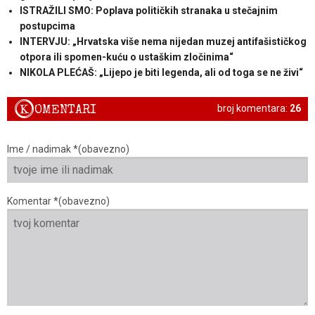
ISTRAŽILI SMO: Poplava političkih stranaka u stečajnim
postupcima
INTERVJU: „Hrvatska više nema nijedan muzej antifašističkog
otpora ili spomen-kuću o ustaškim zločinima“
NIKOLA PLEĆAŠ: „Lijepo je biti legenda, ali od toga se ne živi“
K
OMENTARI
broj komentara:
26
Ime / nadimak *(obavezno)
Komentar *(obavezno)