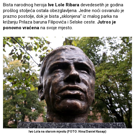
Bista narodnog heroja
Ive Lole Ribara
devedesetih je godina
prošlog stoljeća ostala obezglavljena. Jedne noći osvanulo je
prazno postolje, dok je bista „sklonjena“ iz malog parka na
križanju Prilaza baruna Filipovića i Selske ceste.
Jutros je
ponovno vraćena
na svoje mjesto.
Ivo Lola na starom mjestu (FOTO: Hina/Daniel Kasap)