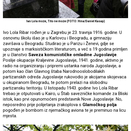
Ivo Lola može, Tito ne može (FOTO: Hina/Daniel Kasap)
Ivo Lola Ribar rođen je u Zagrebu je 23. travnja 1916. godine. U
osnovnu školu išao je u Karlovcu i Beogradu, a gimnaziju
završava u Beogradu. Studirao je u Parizu i Ženevi, gdje se
upoznaje s marksističkom literaturom, a već s 19 godina primljen
je u članstvo
Saveza komunističke omladine Jugoslavije
.
Poslije okupacije Kraljevine Jugoslavije, 1941. godine, aktivno je
radio na organiziranju i pripremi ustanka naroda Jugoslavije, a
potom kao član Glavnog štaba Narodnooslobodilakih
partizanskih odreda Jugoslavije rukovodio je akcijama skojevaca
u okupiranom Beogradu, te potom prelazi na slobodnu
partizansku teritoriju. U listopadu 1943. godine Ivo Lola Ribar
trebao je otputovati u Kairo, u Štab savezničke komande za Bliski
istok, kao prvi opunomoćeni predstavnik Nove Jugoslavije. No,
neposredno prije polijetanja zrakoplova s
Glamočkog polja
pogođen je bombom iz njemačkog aviona te je preminuo na licu
mjesta.