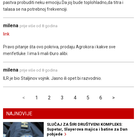
pastva probuditi neku emociju.Da joj bude toplohladno,da titra i
talasa se na potrebnoj frekvenciji.
milena
prije više od 8 godina
link
Pravo pitanje šta ovo pokriva, prodaju Agrokora i kakve sve
merifetluke. I ima li mali Đuro alibi.
milena
prije više od 8 godina
ILR je bio Staljinov vojnik. Jasno ili opet bi razvodnio.
<
1
2
3
4
5
6
>
NAJNOVIJE
SLUČAJ ZA ŠIRI DRUŠTVENI KOMPLEKS:
Supetar, Slayerova majica i batine za Dan
pobjede