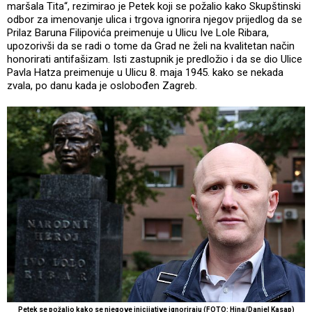
maršala Tita“, rezimirao je Petek koji se požalio kako Skupštinski
odbor za imenovanje ulica i trgova ignorira njegov prijedlog da se
Prilaz Baruna Filipovića preimenuje u Ulicu Ive Lole Ribara,
upozorivši da se radi o tome da Grad ne želi na kvalitetan način
honorirati antifašizam. Isti zastupnik je predložio i da se dio Ulice
Pavla Hatza preimenuje u Ulicu 8. maja 1945. kako se nekada
zvala, po danu kada je oslobođen Zagreb.
Petek se požalio kako se njegove inicijative ignoriraju (FOTO: Hina/Daniel Kasap)