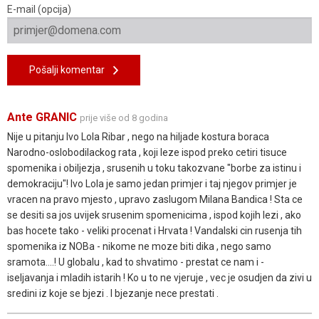
E-mail (opcija)
Pošalji komentar
Ante GRANIC
prije više od 8 godina
Nije u pitanju Ivo Lola Ribar , nego na hiljade kostura boraca
Narodno-oslobodilackog rata , koji leze ispod preko cetiri tisuce
spomenika i obiljezja , srusenih u toku takozvane "borbe za istinu i
demokraciju"! Ivo Lola je samo jedan primjer i taj njegov primjer je
vracen na pravo mjesto , upravo zaslugom Milana Bandica ! Sta ce
se desiti sa jos uvijek srusenim spomenicima , ispod kojih lezi , ako
bas hocete tako - veliki procenat i Hrvata ! Vandalski cin rusenja tih
spomenika iz NOBa - nikome ne moze biti dika , nego samo
sramota....! U globalu , kad to shvatimo - prestat ce nam i -
iseljavanja i mladih istarih ! Ko u to ne vjeruje , vec je osudjen da zivi u
sredini iz koje se bjezi . I bjezanje nece prestati .