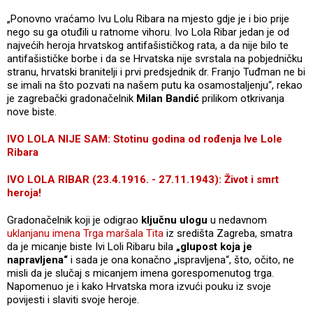
„Ponovno vraćamo Ivu Lolu Ribara na mjesto gdje je i bio prije
nego su ga otuđili u ratnome vihoru. Ivo Lola Ribar jedan je od
najvećih heroja hrvatskog antifašističkog rata, a da nije bilo te
antifašističke borbe i da se Hrvatska nije svrstala na pobjedničku
stranu, hrvatski branitelji i prvi predsjednik dr. Franjo Tuđman ne bi
se imali na što pozvati na našem putu ka osamostaljenju“, rekao
je zagrebački gradonačelnik
Milan Bandić
prilikom otkrivanja
nove biste.
IVO LOLA NIJE SAM: Stotinu godina od rođenja Ive Lole
Ribara
IVO LOLA RIBAR (23.4.1916. - 27.11.1943): Život i smrt
heroja!
Gradonačelnik koji je odigrao
ključnu ulogu
u nedavnom
uklanjanu imena Trga maršala Tita
iz središta Zagreba, smatra
da je micanje biste Ivi Loli Ribaru bila
„glupost koja je
napravljena“
i sada je ona konačno „ispravljena“, što, očito, ne
misli da je slučaj s micanjem imena gorespomenutog trga.
Napomenuo je i kako Hrvatska mora izvući pouku iz svoje
povijesti i slaviti svoje heroje.