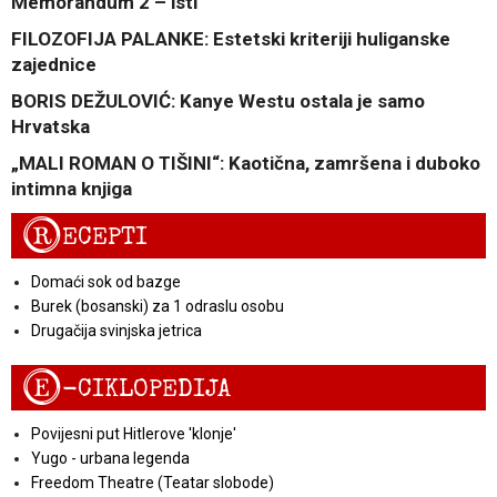
Memorandum 2 – isti
FILOZOFIJA PALANKE: Estetski kriteriji huliganske
zajednice
BORIS DEŽULOVIĆ: Kanye Westu ostala je samo
Hrvatska
„MALI ROMAN O TIŠINI“: Kaotična, zamršena i duboko
intimna knjiga
R
ECEPTI
Domaći sok od bazge
Burek (bosanski) za 1 odraslu osobu
Drugačija svinjska jetrica
E
-CIKLOPEDIJA
Povijesni put Hitlerove 'klonje'
Yugo - urbana legenda
Freedom Theatre (Teatar slobode)