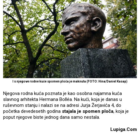
I s njegove rodne kuće spomen ploča je maknuta (FOTO: Hina/Daniel Kasap)
Njegova rodna kuća poznata je kao osobna najamna kuća
slavnog arhitekta Hermana Bolléa. Na kući, koja je danas u
ruševnom stanju i nalazi se na adresi Jurja Žerjavića 4, do
početka devedesetih godina
stajala je spomen ploča
, koja je
poput njegove biste jednog dana samo nestala.
Lupiga.Com