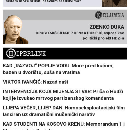
sistem može srušiti pravnim sredstvima?
KOLUMNA
ZDENKO DUKA
DRUGO MIŠLJENJE ZDENKA DUKE: Dijaspora kao
politički projekt HDZ-a
H
IPERLINK
KAD „RAZVOJ“ POPIJE VODU: More pred kućom,
bazen u dvorištu, suša na vratima
VIKTOR IVANČIĆ: Nazad naši
INTERVENCIJA KOJA MIJENJA STVAR: Priča o Hodži
koji je izvukao mrtvog partizanskog komandanta
LIJEPA VEČER, LIJEP DAN: Homoseksploatacijski film
lansiran uz dramatični mučenički narativ
KAD STUDENTI NA KOSOVO KRENU: Memorandum 1 i