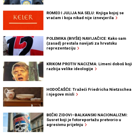
ROMEO I JULIJA NA SELU: Knjiga kojoj se
vraćam i koja nikad nije iznevjerila
POLEMIKA (BIVŠE) NAVIJAČICE: Kako sam
(zasad) prestala navijati za hrvatsku
reprezentaciju
KRIKOM PROTIV NACIZMA: Limeni doboš koji
razbija velike ideologije
HODOČAŠĆE: Tražeći Friedricha Nietzschea
i njegove misli
BEČKI ZIDOVI–BALKANSKI NACIONALIZMI:
Susret koji je fotoreportažu pretvorio u
agresivnu prijetnju