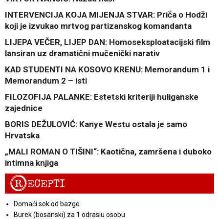
INTERVENCIJA KOJA MIJENJA STVAR: Priča o Hodži
koji je izvukao mrtvog partizanskog komandanta
LIJEPA VEČER, LIJEP DAN: Homoseksploatacijski film
lansiran uz dramatični mučenički narativ
KAD STUDENTI NA KOSOVO KRENU: Memorandum 1 i
Memorandum 2 – isti
FILOZOFIJA PALANKE: Estetski kriteriji huliganske
zajednice
BORIS DEŽULOVIĆ: Kanye Westu ostala je samo
Hrvatska
„MALI ROMAN O TIŠINI“: Kaotična, zamršena i duboko
intimna knjiga
R
ECEPTI
Domaći sok od bazge
Burek (bosanski) za 1 odraslu osobu