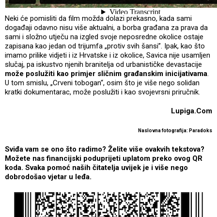
Neki će pomisliti da film možda dolazi prekasno, kada sami
događaji odavno nisu više aktualni, a borba građana za prava da
sami i složno utječu na izgled svoje neposredne okolice ostaje
zapisana kao jedan od trijumfa „protiv svih šansi”. Ipak, kao što
imamo prilike vidjeti i iz Hrvatske i iz okolice, Savica nije usamljen
slučaj, pa iskustvo njenih branitelja od urbanističke devastacije
može poslužiti kao primjer sličnim građanskim inicijativama
.
U tom smislu, „Crveni tobogan“, osim što je više nego solidan
kratki dokumentarac, može poslužiti i kao svojevrsni priručnik.
Lupiga.Com
Naslovna fotografija: Paradoks
Sviđa vam se ono što radimo? Želite više ovakvih tekstova?
Možete nas financijski poduprijeti uplatom preko ovog QR
koda. Svaka pomoć naših čitatelja uvijek je i više nego
dobrodošao vjetar u leđa.