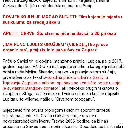
festivala ZagrebDox, zajedno s filmom „Najglasnija tišina“
Aleksandra Reljića o studentskom buntu u Srbiji.
ČOVJEK KOJI NIJE MOGAO ŠUTJETI: Film kojem je mjesto u
kurikulumu za srednju školu
APETITI CRKVE: Što stvarno niče na Savici, u 3D prikazu
„IMA PUNO LJUDI S ORUŽJEM“ (VIDEO): „Tko je ovo
organizirao“, pitaju iz Inicijative Savica Za park
Priču o Savici tih je godina intenzivno pratila i Lupiga, pa je 2017.
godine nagradu HND-a za najbolju novinarku u kategoriji interneta
dobila naša Melisa Skender, upravo za pisanje o tom slučaju,
prvenstveno za tekst „
Pozadina priče o crkvi na Savici: u
trgovanju Zagreba s crkvom spašava se zemljište tvrtke u kojoj
je suvlasnik Bandićev donator
“, ali i nekoliko drugih tekstova o
ovoj temi. Stoga su se i neke od video snimaka koje je objavila
Lupiga u to vrijeme, našle u "Crvenom toboganu".
Slijepčević film otvara prologom i sličnim sporom između
mještana s jedne te Grada i Crkve s druge strane u
novozagrebačkom kvartu Travno 2006. godine, da bi nas
prebacio na Savicu deset godina kasnije. Događaju se hipijevski i