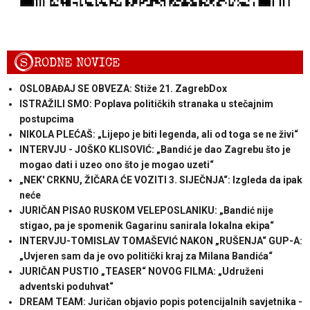
S
RODNE NOVICE
OSLOBAĐAJ SE OBVEZA: Stiže 21. ZagrebDox
ISTRAŽILI SMO: Poplava političkih stranaka u stečajnim
postupcima
NIKOLA PLEĆAŠ: „Lijepo je biti legenda, ali od toga se ne živi“
INTERVJU - JOŠKO KLISOVIĆ: „Bandić je dao Zagrebu što je
mogao dati i uzeo ono što je mogao uzeti“
„NEK' CRKNU, ŽIČARA ĆE VOZITI 3. SIJEČNJA“: Izgleda da ipak
neće
JURIČAN PISAO RUSKOM VELEPOSLANIKU: „Bandić nije
stigao, pa je spomenik Gagarinu sanirala lokalna ekipa“
INTERVJU-TOMISLAV TOMAŠEVIĆ NAKON „RUŠENJA“ GUP-A:
„Uvjeren sam da je ovo politički kraj za Milana Bandića“
JURIČAN PUSTIO „TEASER“ NOVOG FILMA: „Udruženi
adventski poduhvat“
DREAM TEAM: Juričan objavio popis potencijalnih savjetnika -