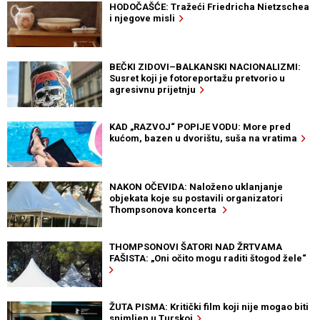
HODOČAŠĆE: Tražeći Friedricha Nietzschea
i njegove misli
BEČKI ZIDOVI–BALKANSKI NACIONALIZMI:
Susret koji je fotoreportažu pretvorio u
agresivnu prijetnju
KAD „RAZVOJ“ POPIJE VODU: More pred
kućom, bazen u dvorištu, suša na vratima
NAKON OČEVIDA: Naloženo uklanjanje
objekata koje su postavili organizatori
Thompsonova koncerta
THOMPSONOVI ŠATORI NAD ŽRTVAMA
FAŠISTA: „Oni očito mogu raditi štogod žele“
ŽUTA PISMA: Kritički film koji nije mogao biti
snimljen u Turskoj