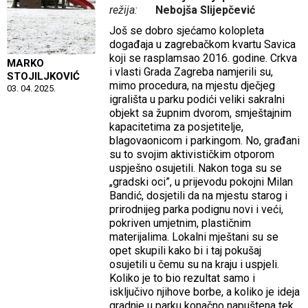
režija:
Nebojša Slijepčević
Još se dobro sjećamo kolopleta
događaja u zagrebačkom kvartu Savica
koji se rasplamsao 2016. godine. Crkva
MARKO
i vlasti Grada Zagreba namjerili su,
STOJILJKOVIĆ
mimo procedura, na mjestu dječjeg
03. 04. 2025.
igrališta u parku podići veliki sakralni
objekt sa župnim dvorom, smještajnim
kapacitetima za posjetitelje,
blagovaonicom i parkingom. No, građani
su to svojim aktivističkim otporom
uspješno osujetili. Nakon toga su se
„gradski oci”, u prijevodu pokojni Milan
Bandić, dosjetili da na mjestu starog i
prirodnijeg parka podignu novi i veći,
pokriven umjetnim, plastičnim
materijalima. Lokalni mještani su se
opet skupili kako bi i taj pokušaj
osujetili u čemu su na kraju i uspjeli.
Koliko je to bio rezultat samo i
isključivo njihove borbe, a koliko je ideja
gradnje u parku konačno napuštena tek