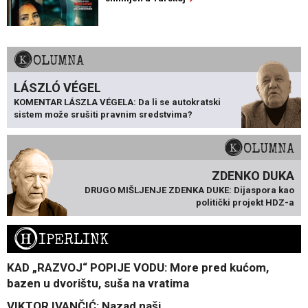
KOLUMNA
LÁSZLÓ VÉGEL
KOMENTAR LÁSZLA VÉGELA: Da li se autokratski
sistem može srušiti pravnim sredstvima?
KOLUMNA
ZDENKO DUKA
DRUGO MIŠLJENJE ZDENKA DUKE: Dijaspora kao
politički projekt HDZ-a
H
IPERLINK
KAD „RAZVOJ“ POPIJE VODU: More pred kućom,
bazen u dvorištu, suša na vratima
VIKTOR IVANČIĆ: Nazad naši