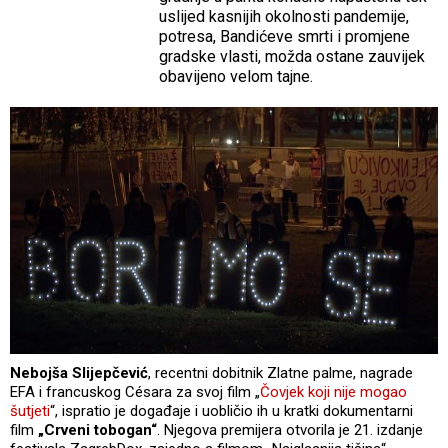
uslijed kasnijih okolnosti pandemije,
potresa, Bandićeve smrti i promjene
gradske vlasti, možda ostane zauvijek
obavijeno velom tajne.
Nebojša Slijepčević
, recentni dobitnik Zlatne palme, nagrade
EFA i francuskog Césara za svoj film „
Čovjek koji nije mogao
šutjeti
“, ispratio je događaje i uobličio ih u kratki dokumentarni
film
„Crveni tobogan“
. Njegova premijera otvorila je 21. izdanje