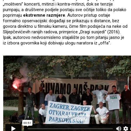
„molitveni” koncerti, mitinzi i kontra-mitinzi, dok se tenzije
pumpaju, a društvene podjele postaju sve očitije toliko da polako
poprimaju
ekstremne razmjere
. Autorov pristup ostaje
formalno opservacijski: događaji se prikazuju s distance, bez
govora direktno u filmsku kameru, čime film podsjeća na neke od
Slijepčevićevih ranijih radova, primjerice „Dragi susjedi“ (2016).
Ipak, autorovo nedvosmisleno stajalište po tom pitanju jasno je
iz izbora govornika koji dobivaju ulogu naratora iz „offa“.