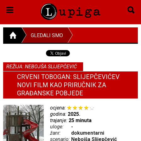
GLEDALI SMO
REŽIJA: NEBOJŠA SLIJEPČEVIĆ
CRVENI TOBOGAN: SLIJEPČEVIĆEV
NOVI FILM KAO PRIRUČNIK ZA
GRAĐANSKE POBJEDE
ocjena:
godina:
2025.
trajanje:
25 minuta
uloge:
-
žanr:
dokumentarni
scenario:
Nebojša Slijepčević