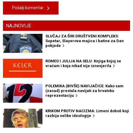
Pošalji komentar
NAJNOVIJE
SLUČAJ ZA ŠIRI DRUŠTVENI KOMPLEKS:
Supetar, Slayerova majica i batine za Dan
pobjede
ROMEO I JULIJA NA SELU: Knjiga kojoj se
vraćam i koja nikad nije iznevjerila
POLEMIKA (BIVŠE) NAVIJAČICE: Kako sam
(zasad) prestala navijati za hrvatsku
reprezentaciju
KRIKOM PROTIV NACIZMA: Limeni doboš koji
razbija velike ideologije