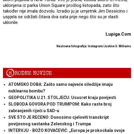
uklonjena iz parka Union Square prošlog listopada, zato što
također nije imala dozvolu. Izradio ju je umjetnik Jim Dessicino i
uspjela se održati čitava dva sata prije nego što su je vlasti
uklonile.
Lupiga.Com
Naslovna fotografija: Instagram/Justine G. Williams
S
RODNE NOVICE
ATOMSKO DOBA: Zašto samo najveće siledžije imaju
nuklearnu bombu?
GEOPOLITIKA U 21. STOLJEĆU: Ususret kraju povijesti
SLOBODA GOVORA POD TRUMPOM: Kako raste broj
zabranjenih riječi u SAD-u
SVE ŠTO JE REČENO: Donosimo cjeloviti transkript
povijesnog sastanka Zelenskog i Trumpa
INTERVJU - BOŽO KOVAČEVIĆ: „Europa je prokockala svoje