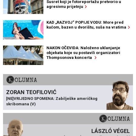
Susret koji je fotoreportažu pretvorio u
agresivnu prijetnju
KAD „RAZVOJ“ POPIJE VODU: More pred
kućom, bazen u dvorištu, suša na vratima
NAKON OČEVIDA: Naloženo uklanjanje
objekata koje su postavili organizatori
Thompsonova koncerta
KOLUMNA
ZORAN TEOFILOVIĆ
[NE]VRIJEDNO SPOMENA: Zabilješke američkog
skribomana (V)
KOLUMNA
LÁSZLÓ VÉGEL