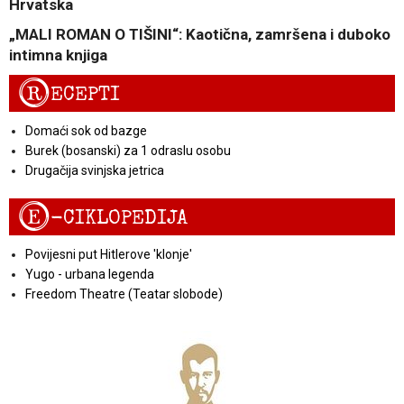
Hrvatska
„MALI ROMAN O TIŠINI“: Kaotična, zamršena i duboko
intimna knjiga
R
ECEPTI
Domaći sok od bazge
Burek (bosanski) za 1 odraslu osobu
Drugačija svinjska jetrica
E
-CIKLOPEDIJA
Povijesni put Hitlerove 'klonje'
Yugo - urbana legenda
Freedom Theatre (Teatar slobode)