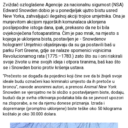
Zviždač ozloglašene Agencije za nacionalnu sigurnost (NSA)
Edward Snowden dobio je u ponedjeljak ujutro bistu usred
New Yorka, zahvaljujući ilegalnoj akciji trojice umjetnika. Ona je
munjevitom akcijom njujorških komunalaca uklonjena
poslijepodne istoga dana, ipak, prekasno da ne bi bila
ovjekovječena fotoaparatima. Čim je pao mrak, na mjesto s
kojega je uklonjena bista, postavljen je - Snowdenov
hologram! Umjetnici objašnjavaju da su ga postavili baš u
parku Fort Greene, gdje se nalaze spomenici vojnicima
Revolucionarnog rata (1775.–1783.) zato što su i oni riskirali
svoje živote u ime svojih ideja i otpora tiranima, baš kao što
se i Snowden borio protiv kršenja ustava.
"Prečesto se događa da pojedinci koji čine sve da bi živjeli svoje
ideale budu označeni kao kriminalci umjesto da ih pretoče u
broncu", navode anonimni autori, a prenosi
Animal New York
.
Snowden se vjerojatno ne bi složio s postavljanjem biste, dodaju,
budući da je svrha otkrivanja podataka bila da se javnost upozori
na zloporabe, a ne da njemu donese priznanja. Izrada i
dopremanje (promptno uklonjene) biste teške oko 50 kilograma
koštalo je oko 30.000 dolara.