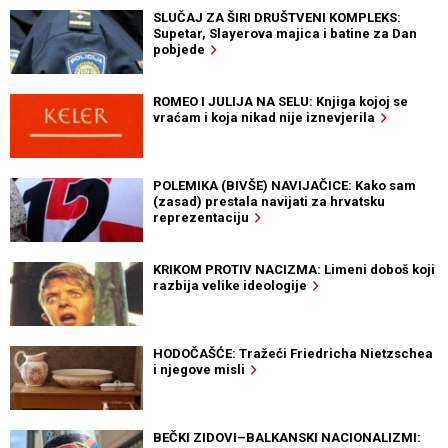
SLUČAJ ZA ŠIRI DRUŠTVENI KOMPLEKS:
Supetar, Slayerova majica i batine za Dan
pobjede
ROMEO I JULIJA NA SELU: Knjiga kojoj se
vraćam i koja nikad nije iznevjerila
POLEMIKA (BIVŠE) NAVIJAČICE: Kako sam
(zasad) prestala navijati za hrvatsku
reprezentaciju
KRIKOM PROTIV NACIZMA: Limeni doboš koji
razbija velike ideologije
HODOČAŠĆE: Tražeći Friedricha Nietzschea
i njegove misli
BEČKI ZIDOVI–BALKANSKI NACIONALIZMI: