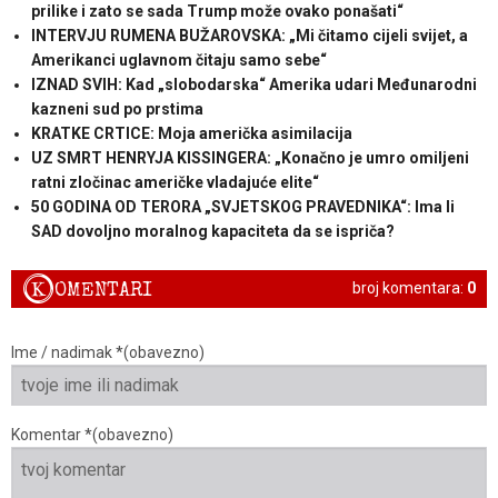
prilike i zato se sada Trump može ovako ponašati“
INTERVJU RUMENA BUŽAROVSKA: „Mi čitamo cijeli svijet, a
Amerikanci uglavnom čitaju samo sebe“
IZNAD SVIH: Kad „slobodarska“ Amerika udari Međunarodni
kazneni sud po prstima
KRATKE CRTICE: Moja američka asimilacija
UZ SMRT HENRYJA KISSINGERA: „Konačno je umro omiljeni
ratni zločinac američke vladajuće elite“
50 GODINA OD TERORA „SVJETSKOG PRAVEDNIKA“: Ima li
SAD dovoljno moralnog kapaciteta da se ispriča?
K
OMENTARI
broj komentara:
0
Ime / nadimak *(obavezno)
Komentar *(obavezno)