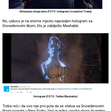
Uklanjanje istoga dana (FOTO: Instagram/Josephine Tovey)
No, uskoro je na istome mjestu napravljen hologram sa
Snowdenovim likom, što je zabilježio Mashable.
Hologram (FOTO: Twitter/Mashable)
Treba reći i da ovo nije prvi puta da se statua sa Snowdenovim
likom pojavila u New Yorku. Već je jedna, visoka skoro tri metra,