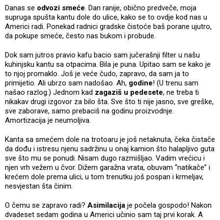
Danas se
odvozi smeće
. Dan ranije, obično predveče, moja
supruga spušta kantu dole do ulice, kako se to ovdje kod nas u
Americi radi. Ponekad radnici gradske čistoće baš porane ujutro,
da pokupe smeće, često nas bukom i probude.
Dok sam jutros pravio kafu bacio sam jučerašnji filter u našu
kuhinjsku kantu sa otpacima. Bila je puna. Upitao sam se kako je
to njoj promaklo. Još je veće čudo, zapravo, da sam ja to
primijetio. Ali ubrzo sam nadošao. Ah,
godine
! (U trenu sam
našao razlog.) Jednom kad
zagaziš u pedesete
, ne treba ti
nikakav drugi izgovor za bilo šta. Sve što ti nije jasno, sve greške,
sve zaborave, samo prebaciš na godinu proizvodnje.
Amortizacija je neumoljiva.
Kanta sa smećem dole na trotoaru je još netaknuta, čeka čistače
da dođu i istresu njenu sadržinu u onaj kamion što halapljivo guta
sve što mu se ponudi. Nisam dugo razmišljao. Vadim vrećicu i
njen vrh vežem u čvor. Dižem garažna vrata, obuvam “natikače” i
krećem dole prema ulici, u tom trenutku još pospan i krmeljav,
nesvjestan šta činim.
O čemu se zapravo radi?
Asimilacija
je počela gospodo! Nakon
dvadeset sedam godina u Americi učinio sam taj prvi korak. A