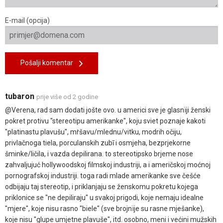
E-mail (opcija)
Pošalji komentar
tubaron
prije više od 2 godine
@Verena, rad sam dodati jošte ovo. u americi sve je glasnïji ženski
pokret protivu "stereotipu amerikanke", koju sviet poznaje kakoti
"platinastu plavušu", mṙšavu/mlednu/vitku, modrih očiju,
privlačnoga tiela, porculanskih zubī i osmjeha, bezprjekorne
šminke/ličila, i vazda depilirana. to stereotipsko brjeme nose
zahvaljujuć hollywoodskoj filmskoj industriji, a i američskoj moćnoj
pornografskoj industriji. toga radi mlade amerikanke sve češće
odbijaju taj stereotip, i priklanjaju se ženskomu pokretu kojega
priklonice se "ne depiliraju" u svakoj prigodi, koje nemaju idealne
"mjere", koje nisu rasno "biele" (sve brojnïje su rasne mješanke),
koje nisu "glupe umjetne plavuše", itd. osobno, meni i većini mužskih