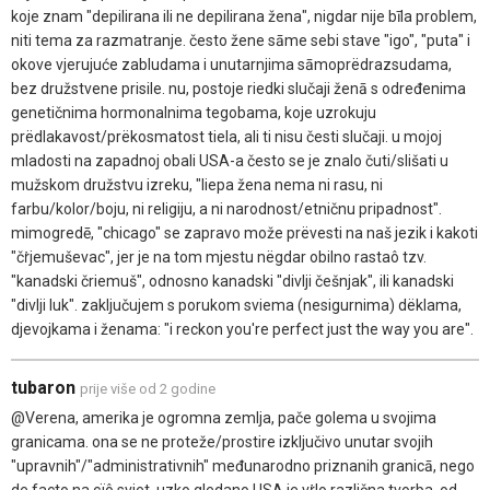
koje znam "depilirana ili ne depilirana žena", nigdar nije bīla problem,
niti tema za razmatranje. često žene sāme sebi stave "igo", "puta" i
okove vjerujuće zabludama i unutarnjima sāmoprëdrazsudama,
bez družstvene prisile. nu, postoje riedki slučaji ženā s određenima
genetičnima hormonalnima tegobama, koje uzrokuju
prëdlakavost/prëkosmatost tiela, ali ti nisu česti slučaji. u mojoj
mladosti na zapadnoj obali USA-a često se je znalo čuti/slišati u
mužskom družstvu izreku, "liepa žena nema ni rasu, ni
farbu/kolor/boju, ni religiju, a ni narodnost/etničnu pripadnost".
mimogredē, "chicago" se zapravo može prëvesti na naš jezik i kakoti
"čṙjemuševac", jer je na tom mjestu nëgdar obilno rastaô tzv.
"kanadski čriemuš", odnosno kanadski "divlji češnjak", ili kanadski
"divlji luk". zaključujem s porukom sviema (nesigurnima) dëklama,
djevojkama i ženama: "i reckon you're perfect just the way you are".
tubaron
prije više od 2 godine
@Verena, amerika je ogromna zemlja, pače golema u svojima
granicama. ona se ne proteže/prostire izključivo unutar svojih
"upravnih"/"administrativnih" međunarodno priznanih granicā, nego
de facto na cïô sviet. uzko gledano USA je vṙlo različna tvorba, od