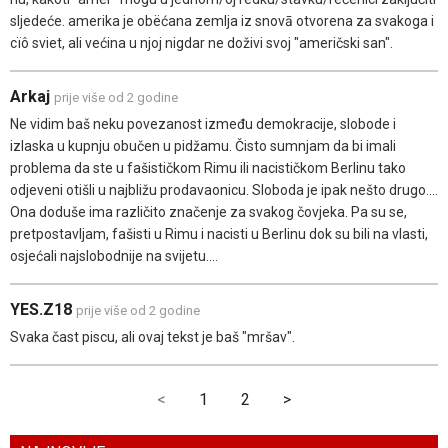
sljedeće. amerika je obëćana zemlja iz snovā otvorena za svakoga i
cïô sviet, ali većina u njoj nigdar ne doživi svoj "američski san".
Arkaj
prije više od 2 godine
Ne vidim baš neku povezanost između demokracije, slobode i
izlaska u kupnju obučen u pidžamu. Čisto sumnjam da bi imali
problema da ste u fašističkom Rimu ili nacističkom Berlinu tako
odjeveni otišli u najbližu prodavaonicu. Sloboda je ipak nešto drugo....
Ona doduše ima različito značenje za svakog čovjeka. Pa su se,
pretpostavljam, fašisti u Rimu i nacisti u Berlinu dok su bili na vlasti,
osjećali najslobodnije na svijetu....
YES.Z18
prije više od 2 godine
Svaka čast piscu, ali ovaj tekst je baš "mršav".
<
1
2
>