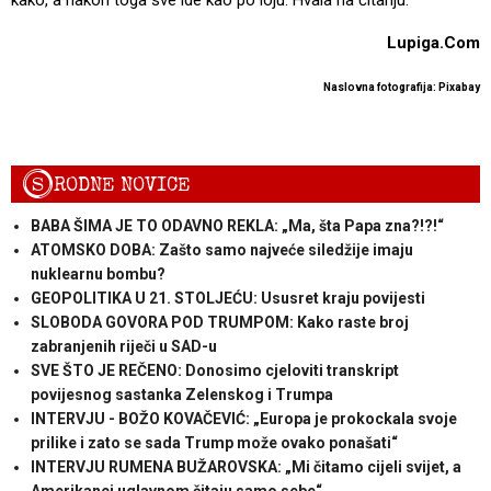
Lupiga.Com
Naslovna fotografija: Pixabay
S
RODNE NOVICE
BABA ŠIMA JE TO ODAVNO REKLA: „Ma, šta Papa zna?!?!“
ATOMSKO DOBA: Zašto samo najveće siledžije imaju
nuklearnu bombu?
GEOPOLITIKA U 21. STOLJEĆU: Ususret kraju povijesti
SLOBODA GOVORA POD TRUMPOM: Kako raste broj
zabranjenih riječi u SAD-u
SVE ŠTO JE REČENO: Donosimo cjeloviti transkript
povijesnog sastanka Zelenskog i Trumpa
INTERVJU - BOŽO KOVAČEVIĆ: „Europa je prokockala svoje
prilike i zato se sada Trump može ovako ponašati“
INTERVJU RUMENA BUŽAROVSKA: „Mi čitamo cijeli svijet, a