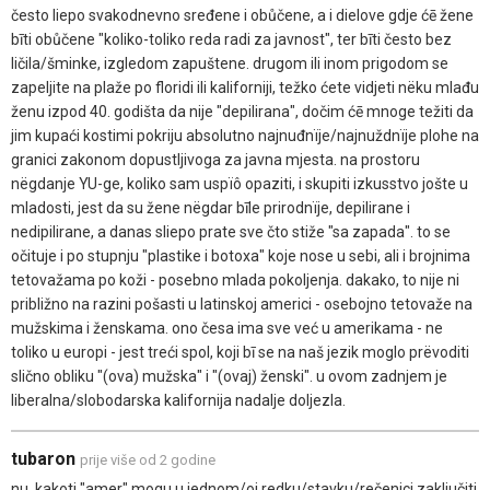
često liepo svakodnevno sređene i obůčene, a i dielove gdje ćē žene
bīti obůčene "koliko-toliko reda radi za javnost", ter bīti često bez
ličila/šminke, izgledom zapuštene. drugom ili inom prigodom se
zapeljite na plaže po floridi ili kaliforniji, težko ćete vidjeti nëku mlađu
ženu izpod 40. godišta da nije "depilirana", dočim ćē mnoge težiti da
jim kupaći kostimi pokriju absolutno najnuđnïje/najnuždnïje plohe na
granici zakonom dopustljivoga za javna mjesta. na prostoru
nëgdanje YU-ge, koliko sam uspïô opaziti, i skupiti izkusstvo jošte u
mladosti, jest da su žene nëgdar bīle prirodnïje, depilirane i
nedipilirane, a danas sliepo prate sve čto stiže "sa zapada". to se
očituje i po stupnju "plastike i botoxa" koje nose u sebi, ali i brojnima
tetovažama po koži - posebno mlada pokoljenja. dakako, to nije ni
približno na razini pošasti u latinskoj americi - osebojno tetovaže na
mužskima i ženskama. ono česa ima sve već u amerikama - ne
toliko u europi - jest treći spol, koji bī se na naš jezik moglo prëvoditi
slično obliku "(ova) mužska" i "(ovaj) ženski". u ovom zadnjem je
liberalna/slobodarska kalifornija nadalje doljezla.
tubaron
prije više od 2 godine
nu, kakoti "amer" mogu u jednom/oj redku/stavku/rečenici zaključiti