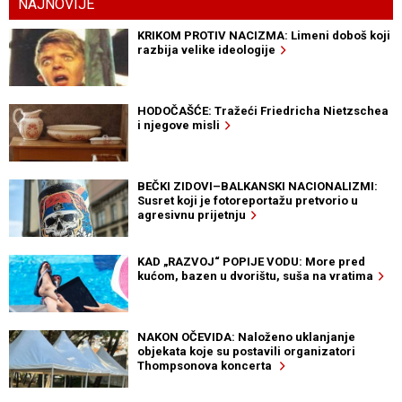
NAJNOVIJE
KRIKOM PROTIV NACIZMA: Limeni doboš koji
razbija velike ideologije
HODOČAŠĆE: Tražeći Friedricha Nietzschea
i njegove misli
BEČKI ZIDOVI–BALKANSKI NACIONALIZMI:
Susret koji je fotoreportažu pretvorio u
agresivnu prijetnju
KAD „RAZVOJ“ POPIJE VODU: More pred
kućom, bazen u dvorištu, suša na vratima
NAKON OČEVIDA: Naloženo uklanjanje
objekata koje su postavili organizatori
Thompsonova koncerta