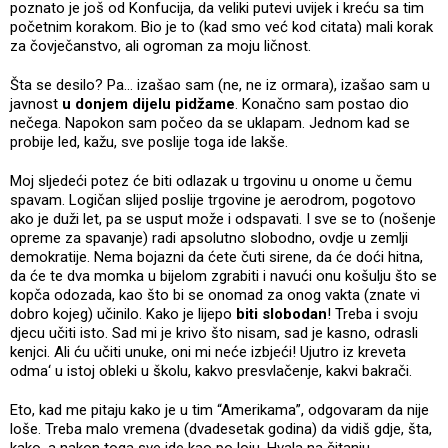
poznato je još od Konfucija, da veliki putevi uvijek i kreću sa tim
početnim korakom. Bio je to (kad smo već kod citata) mali korak
za čovječanstvo, ali ogroman za moju ličnost.
Šta se desilo? Pa… izašao sam (ne, ne iz ormara), izašao sam u
javnost
u donjem dijelu pidžame
. Konačno sam postao dio
nečega. Napokon sam počeo da se uklapam. Jednom kad se
probije led, kažu, sve poslije toga ide lakše.
Moj sljedeći potez će biti odlazak u trgovinu u onome u čemu
spavam. Logičan slijed poslije trgovine je aerodrom, pogotovo
ako je duži let, pa se usput može i odspavati. I sve se to (nošenje
opreme za spavanje) radi apsolutno slobodno, ovdje u zemlji
demokratije. Nema bojazni da ćete čuti sirene, da će doći hitna,
da će te dva momka u bijelom zgrabiti i navući onu košulju što se
kopča odozada, kao što bi se onomad za onog vakta (znate vi
dobro kojeg) učinilo. Kako je lijepo
biti slobodan
! Treba i svoju
djecu učiti isto. Sad mi je krivo što nisam, sad je kasno, odrasli
kenjci. Ali ću učiti unuke, oni mi neće izbjeći! Ujutro iz kreveta
odma‘ u istoj obleki u školu, kakvo presvlačenje, kakvi bakrači.
Eto, kad me pitaju kako je u tim “Amerikama”, odgovaram da nije
loše. Treba malo vremena (dvadesetak godina) da vidiš gdje, šta,
kako, a nakon toga sve ide kao po loju. Hvala na čitanju.