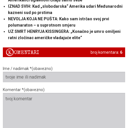
Amerikanci uglavnom čitaju samo sebe“
IZNAD SVIH: Kad „slobodarska“ Amerika udari Međunarodni
kazneni sud po prstima
NEVOLJA KOJA NE PUŠTA: Kako sam istrčao svoj prvi
polumaraton – u suprotnom smjeru
UZ SMRT HENRYJA KISSINGERA: „Konačno je umro omiljeni
ratni zločinac američke vladajuće elite“
K
OMENTARI
broj komentara:
6
Ime / nadimak *(obavezno)
Komentar *(obavezno)