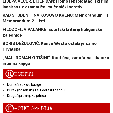
LIJEPA VEČER, LIJEP DAN: Homoseksploatacijski film
lansiran uz dramatični mučenički narativ
KAD STUDENTI NA KOSOVO KRENU: Memorandum 1 i
Memorandum 2 – isti
FILOZOFIJA PALANKE: Estetski kriteriji huliganske
zajednice
BORIS DEŽULOVIĆ: Kanye Westu ostala je samo
Hrvatska
„MALI ROMAN O TIŠINI“: Kaotična, zamršena i duboko
intimna knjiga
R
ECEPTI
Domaći sok od bazge
Burek (bosanski) za 1 odraslu osobu
Drugačija svinjska jetrica
E
-CIKLOPEDIJA