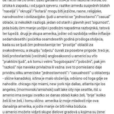
iztoka k zapadu, i od juga k sjeveru. razlike između susjednih blizkih
"naseljā" i "okrugā"/"kotarā" mogu bīti jezične, rasne, religijske,
narodnostne i civilizacijske. ljudi u americi se "jednostavno"/"casual"
oblače, iz nëkolikih razlogā. jedan od starih i glavnih jest "sigurnost",
jeda būdu čim manje uočljivi i podložni napadima razbojnikā, tatovā
ter lupežā. drugi je skupa amerika, jošter od razdoblja velike inflacije
sedamdesetih i početka osamdesetih godinā prošloga stoljeća,
kada su se ljudi čim jednostavnïje ter "prostïje" oblačili za
svakodnevicu, a skuplju "odjeću" čuvali za posebne prigode. treći je,
bieli protestantski (većinski) anglosaksonci u americi su vṙlo
"praktični ljudi", a k tomu i velmi "bogobojazni"/"pobožni", pak jim
"razkoš" nije navieke privlačna ili važna. sve to pomiešano daje
prividnu sliku američske "jednostavnosti" i "casualnosti" u oblačenju
- slične kanadskoj. istina je malo složenïja, odvisno od toga gdje se
nahodite. chicago nije miami, new york nije dallas, atlanta nije los
angeles, (mormonski/amishski) salt lake city nije seattle, itd. u
americi ima svega i svatko se danas oblači kako želi, "brije" koliko
želi ili ne želi, i tomu slično. amerika iz moje mladosti nije ova
današnja amerika, a jošte manje će bīti nëka būduća.
u americi možete vidjeti skupe dielove gradovā u kojima su žene