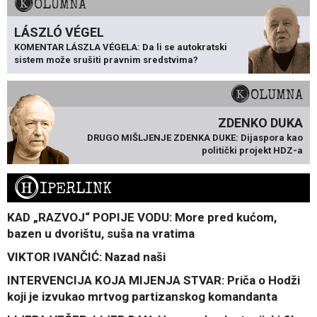
KOLUMNA
LÁSZLÓ VÉGEL
KOMENTAR LÁSZLA VÉGELA: Da li se autokratski
sistem može srušiti pravnim sredstvima?
KOLUMNA
ZDENKO DUKA
DRUGO MIŠLJENJE ZDENKA DUKE: Dijaspora kao
politički projekt HDZ-a
H
IPERLINK
KAD „RAZVOJ“ POPIJE VODU: More pred kućom,
bazen u dvorištu, suša na vratima
VIKTOR IVANČIĆ: Nazad naši
INTERVENCIJA KOJA MIJENJA STVAR: Priča o Hodži
koji je izvukao mrtvog partizanskog komandanta