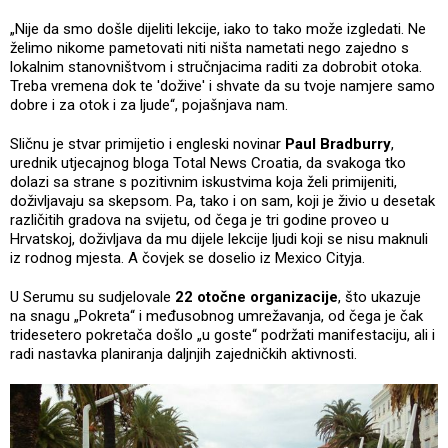
„Nije da smo došle dijeliti lekcije, iako to tako može izgledati. Ne
želimo nikome pametovati niti ništa nametati nego zajedno s
lokalnim stanovništvom i stručnjacima raditi za dobrobit otoka.
Treba vremena dok te 'dožive' i shvate da su tvoje namjere samo
dobre i za otok i za ljude“, pojašnjava nam.
Sličnu je stvar primijetio i engleski novinar
Paul Bradburry
,
urednik utjecajnog bloga Total News Croatia, da svakoga tko
dolazi sa strane s pozitivnim iskustvima koja želi primijeniti,
doživljavaju sa skepsom. Pa, tako i on sam, koji je živio u desetak
različitih gradova na svijetu, od čega je tri godine proveo u
Hrvatskoj, doživljava da mu dijele lekcije ljudi koji se nisu maknuli
iz rodnog mjesta. A čovjek se doselio iz Mexico Cityja.
U Serumu su sudjelovale
22 otočne organizacije
, što ukazuje
na snagu „Pokreta“ i međusobnog umrežavanja, od čega je čak
tridesetero pokretača došlo „u goste“ podržati manifestaciju, ali i
radi nastavka planiranja daljnjih zajedničkih aktivnosti.