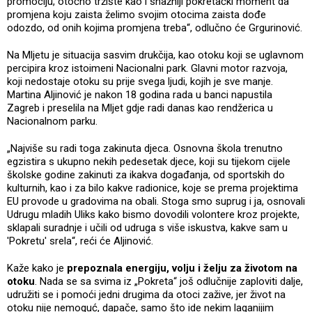
promociju, otočno tržište kao i snažniji pokretački moment da
promjena koju zaista želimo svojim otocima zaista dođe
odozdo, od onih kojima promjena treba“, odlučno će Grgurinović.
Na Mljetu je situacija sasvim drukčija, kao otoku koji se uglavnom
percipira kroz istoimeni Nacionalni park. Glavni motor razvoja,
koji nedostaje otoku su prije svega ljudi, kojih je sve manje.
Martina Aljinović je nakon 18 godina rada u banci napustila
Zagreb i preselila na Mljet gdje radi danas kao rendžerica u
Nacionalnom parku.
„Najviše su radi toga zakinuta djeca. Osnovna škola trenutno
egzistira s ukupno nekih pedesetak djece, koji su tijekom cijele
školske godine zakinuti za ikakva događanja, od sportskih do
kulturnih, kao i za bilo kakve radionice, koje se prema projektima
EU provode u gradovima na obali. Stoga smo suprug i ja, osnovali
Udrugu mladih Uliks kako bismo dovodili volontere kroz projekte,
sklapali suradnje i učili od udruga s više iskustva, kakve sam u
'Pokretu' srela“, reći će Aljinović.
Kaže kako je
prepoznala energiju, volju i želju za životom na
otoku
. Nada se sa svima iz „Pokreta“ još odlučnije zaploviti dalje,
udružiti se i pomoći jedni drugima da otoci zažive, jer život na
otoku nije nemoguć, dapače, samo što ide nekim laganijim