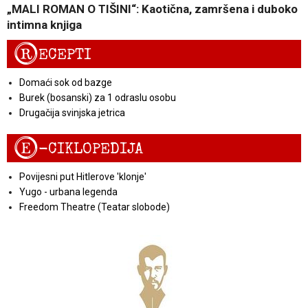
„MALI ROMAN O TIŠINI“: Kaotična, zamršena i duboko
intimna knjiga
R
ECEPTI
Domaći sok od bazge
Burek (bosanski) za 1 odraslu osobu
Drugačija svinjska jetrica
E
-CIKLOPEDIJA
Povijesni put Hitlerove 'klonje'
Yugo - urbana legenda
Freedom Theatre (Teatar slobode)