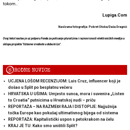
tokom...
Lupiga.Com
Naslovna fotografija: Pokret Otoka/Daša Dragnić
Ovaj tekst nastao je uz potporu Fonda za poticanje pluralizma i raznovrsnosti elektroničkih medija u
sklopu projekta "Ustavne vrednote u doba krize".
S
RODNE NOVICE
UCJENA LOŠOM RECENZIJOM: Luis Cruz, influencer koji je
došao u Split po besplatnu večeru
HRVATSKA U UŠIMA: Umjesto sunca, mora i suvenira „Listen
to Croatia“ putnicima u Hrvatskoj nudi – priču
REPORTAŽA – NA RAZMEĐI RAJA I DISTOPIJE: Najjužnija
točka Europe kao pokušaj ultimativnog bijega od sistema
REPORTAŽA: Kapitalistički uspon s petokrakom na čelu
KRAJ JE TU: Kako smo uništili Split?