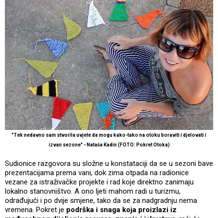
"Tek nedavno sam stvorila uvjete da mogu kako-tako na otoku boraviti i djelovati i
izvan sezone" - Nataša Kadin (FOTO: Pokret Otoka)
Sudionice razgovora su složne u konstataciji da se u sezoni bave
prezentacijama prema vani, dok zima otpada na radionice
vezane za istraživačke projekte i rad koje direktno zanimaju
lokalno stanovništvo. A ono ljeti mahom radi u turizmu,
odrađujući i po dvije smjene, tako da se za nadgradnju nema
vremena. Pokret je
podrška i snaga koja proizlazi iz