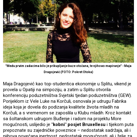
"Među prvim zadacima bilo je prikupljanje baze otočana, te njihovo mapiranje" - Maja
Dragojević (FOTO: Pokret Otoka)
Maja Dragojević kao top-studentica ekonomije u Splitu, vikend je
provela u Opatiji na simpoziju, a zatim u Splitu otvorila
konferenciju poduzetništva Svjetski tjedan poduzetništva (GEW).
Porijeklom iz Vele Luke na Korčuli, osnovala je udrugu Fabrika
ideja koja je dovela do podizanja kvalitete života mladih na
Korčuli, a s vremenom se zaposlila u Klubu mladih. Kroz kontakt
sa šoltanskom udrugom Buđenje i radom na projektu More
mogućnosti, uslijedio je
"kobni" posjet Bruxellesu
i tijekom puta
prepoznate su zajedničke poveznice – nedostatak sadržaja, ali i
njihova povećana inertnost, nedostatak mogućnosti, ali i želje za