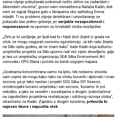
sama otprije pokušavala pokrenuti nešto slično na zadarskim i
šibenskim otocima“, govori nam menadžerica Nataša Kadin, dok
nam se signal Skypea gubi u škrapama oko splitskog Doma
mladih. Ti su problemi otprije detektirani i umrežavanje se
pokazalo kao jedino rješenje, jer
varijable nezaposlenost i
nepovezanost
na spomen su hrvatskih otoka neizbježne.
„Zimi je to uočljivije, jer ljudi kad bi i htjeli doći živjeti iz grada na
otok, ne mogu osigurati osnovnu egzistenciju. Ja bih rado živjela
na Silbi cijelu godinu, ali ne znam kako“, kaže Kadin koja kulturno-
umjetničke projekte na Silbi uporno radi već cijelo desetljeće, gdje
je lani uz umjetničku organizaciju SEA Silba Environment Art
osnovala i OPG Dlana i počela se baviti uzgojem kapara.
„Godinama koncentrirana samo na ljeto, tek nedavno stvorila
sam uvjete da mogu kako-tako na otoku boraviti i djelovati i izvan
sezone, pa je tako nastao i projekt SOS Silba Off Season,
rezidencijalni boravci umjetnika i van sezone, 'kuvamo' ih još
nekoliko, a jako se veselim i suradnjama s drugim 'pokretačima'
na zajedničkim projektima revitalizacije i održivog razvoja otoka“,
strastveno će Kadin. Zajedno s drugim turistima,
pritvorila bi
najesen škure i napustila otok
.