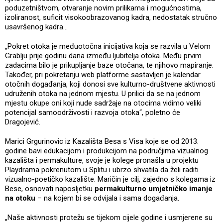
poduzetništvom, otvaranje novim prilikama i mogućnostima,
izoliranost, suficit visokoobrazovanog kadra, nedostatak stručno
usavršenog kadra...
„Pokret otoka je međuotočna inicijativa koja se razvila u Velom
Grablju prije godinu dana između ljubitelja otoka. Među prvim
zadacima bilo je prikupljanje baze otočana, te njihovo mapiranje.
Također, pri pokretanju web platforme sastavljen je kalendar
otočnih događanja, koji donosi sve kulturno-društvene aktivnosti
udruženih otoka na jednom mjestu. U prilici da se na jednom
mjestu okupe oni koji nude sadržaje na otocima vidimo veliki
potencijal samoodrživosti i razvoja otoka“, poletno će
Dragojević.
Marici Grgurinovic iz Kazališta Besa s Visa koje se od 2013.
godine bavi edukacijom i produkcijom na područjima vizualnog
kazališta i permakulture, svoje je kolege pronašla u projektu
Playdrama pokrenutom u Splitu i ubrzo shvatila da želi raditi
vizualno-poetičko kazalište. Maričin je cilj, zajedno s kolegama iz
Bese, osnovati naposljetku
permakulturno umjetničko imanje
na otoku
– na kojem bi se odvijala i sama događanja.
„Naše aktivnosti protežu se tijekom cijele godine i usmjerene su