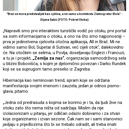
"Brač se mora predstavljati kao cjelina, a ne samo u kontekstu Zlatnog rata i Bola" -
Dijana Šabić (FOTO: Pokret Otoka)
„Napravili smo prvi interaktivni turistički vodič po otoku, prvi portal
sa svim informacijama o otoku, a ono na što smo najponosniji –
prva je jedinstvena cjelovita otočna aplikacija, All in Brač. Mi ne
vidimo samo Bol, Supetar ili Sutivan, već cijeli otok“, dalekovidno
će. Na otočkim se selima, u Povlja, doseljavaju Englezi i Francuzi,
a tu je i projekt,
„Zemlja za nas“
, organizacija samoodrživog sela
u blizini Bobovišća, s kojim je djelomično povezan i Darko Rundek
koji se sa suprugom tamo preselio iz Zagreba.
Hibernacija kao neminovan trend, spram koje se održana
manifestacija svojim imenom i zauzela, jedan je odnos pismo-
glava, pitamo.
„Jedna od predrasuda s kojima se borimo je i ta, da ljudi žive na
otoku zato što nema ništa od sadržaja. Mislim da nije
izolacionizam u pitanju, jer odličan odaziv dobivamo i za stvari
koje organiziramo i izvan sezone. Čak nam se i sami stanovnici
javljaju s prijedlozima što bi se trebalo odradit, ali treba imati