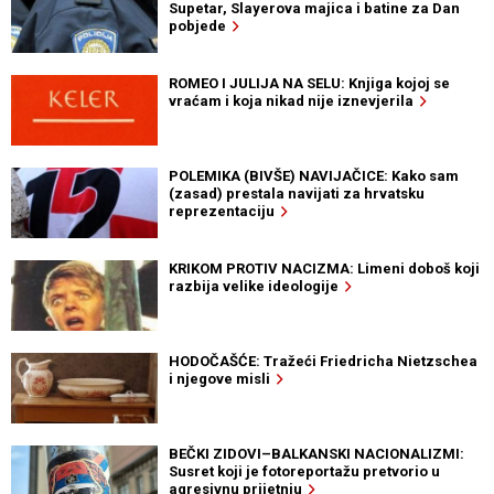
Supetar, Slayerova majica i batine za Dan
pobjede
ROMEO I JULIJA NA SELU: Knjiga kojoj se
vraćam i koja nikad nije iznevjerila
POLEMIKA (BIVŠE) NAVIJAČICE: Kako sam
(zasad) prestala navijati za hrvatsku
reprezentaciju
KRIKOM PROTIV NACIZMA: Limeni doboš koji
razbija velike ideologije
HODOČAŠĆE: Tražeći Friedricha Nietzschea
i njegove misli
BEČKI ZIDOVI–BALKANSKI NACIONALIZMI:
Susret koji je fotoreportažu pretvorio u
agresivnu prijetnju