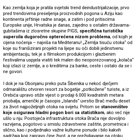
Kao zemlja koja je pratila svjetski trend deindustrijalizacije, prvo
pred trendovima preseljenja proizvodnih pogona u Aziju kao
kontinenta jeftinije radne snage, a zatim i pod pritiscima
Europske unije, Hrvatska je danas, zajedno s ostalim državama-
gubitašima iz zlosretne skupine PIGS,
specifična turistička
supersila dugoročno opterećena nizom problema
, od kojih je
cijena noćenja – najviša na Mediteranu! „Zemlja tisuću otoka“ od
koje su franšizirani projekti na lijepe su oči dobili jedinstvenu
ambijentaciju, tek je s filmskom produkcijom i glazbenim
festivalima uspjela vratiti tek malen dio neoporezovanog „kolača“
koji izlazi iz zemlje, a o kreditima za banke, ceste i ostalo da se i
ne govori.
I dok je na Obonjanu preko puta Šibenika u nekoć dječjem
odmaralištu otvoren resort za bogatije „potkožene“ turiste, a iz
Orebića upravo stiže vijest o prodaji 6.000 kvadratnih metara
priobalja, američki je časopis „Islands“ uvrstio Brač među deset
za život najpoželjnijih otoka na svijetu. Pritom se
stanovništvo
koje osigurava hladni pogon bori sa statistikom
, ako već nije
ušlo u nju. Postojeća infrastruktura otoka Brača nije dovoljno
razvijena, pogotovo u smislu zdravstvene zaštite, prometnica i
slično, kao i podjednako važne kulturne ponude i bilo kakvih
sadržaja koji zapravo čine život, a ne preživljavanje na otoku.