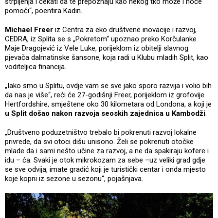
strpljenja i čekati da te prepoznaju kao nekog tko može i hoće
pomoći“, poentira Kadin.
Michael Freer
iz Centra za eko društvene inovacije i razvoj,
CEDRA, iz Splita se s „Pokretom“ upoznao preko Korčulanke
Maje Dragojević iz Vele Luke, porijeklom iz obitelji slavnog
pjevača dalmatinske šansone, koja radi u Klubu mladih Split, kao
voditeljica financija.
„Iako smo u Splitu, ovdje vam se sve jako sporo razvija i volio bih
da nas je više“, reći će 27-godišnji Freer, porijeklom iz grofovije
Hertfordshire, smještene oko 30 kilometara od Londona, a koji je
u Split došao nakon razvoja seoskih zajednica u Kambodži
.
„Društveno poduzetništvo trebalo bi pokrenuti razvoj lokalne
privrede, da svi otoci dišu unisono. Želi se pokrenuti otočke
mlade da i sami nešto učine za razvoj, a ne da spakiraju kofere i
idu – ća. Svaki je otok mikrokozam za sebe –uz veliki grad gdje
se sve odvija, imate gradić koji je turistički centar i onda mjesto
koje kopni iz sezone u sezonu“, pojašnjava.