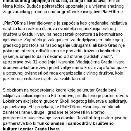
međusobnog dijeljenja resursa, znanja i iskustava
, reći će
Nena Kolak. Buduće pokretačice upoznala je u vrijeme snažnog
zagovaračkog procesa unutar građanske inicijative PlatFORme.
„PlatFORma Hvar djelovanje je započela kao građanska inicijativa
nastala kao reakcija članova i voditelja organizacija civilnog
društva u Gradu Hvaru na nedostatak prostora za kontinuirano
djelovanje. Započela je zalaganjem za dodjeljivanjem bilo kojeg
gradskog prostora na raspolaganje udrugama, ali kako Grad nije
pokazao interes, odlučili smo se posvetiti traženju konkretnih
rješenja, umjesto da ih čekamo od strane gradskih vlasti“,
upozorava ova 32-godišnja Hvaranka. Vladajućima Grada Hvara
društveno-kulturni život je prihvatljiv samo kroz svoj
status quo
–
u potpunoj ovisnosti od rada organizacija civilnog društva, koje
pak nemaju nikakve uvjete za kvalitetan rad.
S obzirom na nepostojanje kadra koje se unutar Grada bavi
isključivo apliciranjem na EU fondove, predloženo je partnerstvo s
Lokalnom akcijskom grupom Škoji, bogatog iskustva u apliciranju
i prijavljivanju EU-projekata, te PlatFORme Hvar koja će okupiti
zainteresirane udruge i građane te provesti kvalitetno
programsko sudjelovanje svih dionika. Rezultat tog civilno-javnog
partnerstva bio bi
funkcionalan i samoodrživ Društveno
kulturni centar Grada Hvara
.