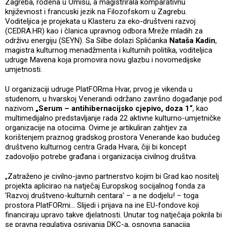
Zagreba, rođena u Omišu, a magistrirala komparativnu
književnost i francuski jezik na Filozofskom u Zagrebu.
Voditeljica je projekata u Klasteru za eko-društveni razvoj
(CEDRA.HR) kao i članica upravnog odbora Mreže mladih za
održivu energiju (SEYN). Sa Silbe dolazi Splićanka
Nataša Kadin
,
magistra kulturnog menadžmenta i kulturnih politika, voditeljica
udruge Mavena koja promovira novu glazbu i novomedijske
umjetnosti.
U organizaciji udruge PlatFORma Hvar, prvog je vikenda u
studenom, u hvarskoj Venerandi održano završno događanje pod
nazivom
„Serum – antihibernacijsko cjepivo, doza 1“
, kao
multimedijalno predstavljanje rada 22 aktivne kulturno-umjetničke
organizacije na otocima. Ovime je artikuliran zahtjev za
korištenjem praznog gradskog prostora Venerande kao budućeg
društveno kulturnog centra Grada Hvara, čiji bi koncept
zadovoljio potrebe građana i organizacija civilnog društva.
„Zatraženo je civilno-javno partnerstvo kojim bi Grad kao nositelj
projekta aplicirao na natječaj Europskog socijalnog fonda za
'Razvoj društveno-kulturnih centara' – a ne dodjelu! – toga
prostora PlatFORmi... Slijedi i prijava na ine EU-fondove koji
financiraju upravo takve djelatnosti. Unutar tog natječaja pokrila bi
se pravna regulativa osnivanja DKC-a, osnovna sanacija