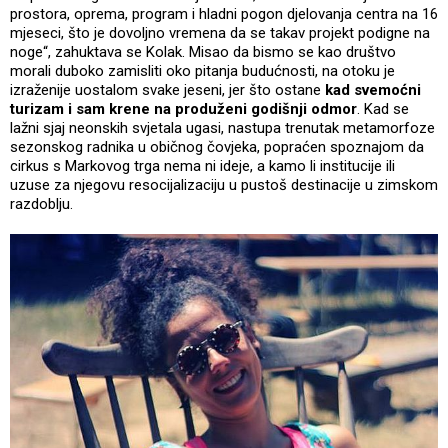
prostora, oprema, program i hladni pogon djelovanja centra na 16
mjeseci, što je dovoljno vremena da se takav projekt podigne na
noge“, zahuktava se Kolak. Misao da bismo se kao društvo
morali duboko zamisliti oko pitanja budućnosti, na otoku je
izraženije uostalom svake jeseni, jer što ostane
kad svemoćni
turizam i sam krene na produženi godišnji odmor
. Kad se
lažni sjaj neonskih svjetala ugasi, nastupa trenutak metamorfoze
sezonskog radnika u običnog čovjeka, popraćen spoznajom da
cirkus s Markovog trga nema ni ideje, a kamo li institucije ili
uzuse za njegovu resocijalizaciju u pustoš destinacije u zimskom
razdoblju.