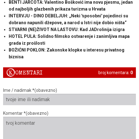
BENTI JARCOTA: Valentino Bošković ima novu pjesmu, jedan
od najboljih glazbenih prikaza turizma u Hrvata
INTERVJU - DINO DEBELJUH: „Neki 'sposobni' pojedinci su
dobrano napunili džepove, a narod u Istri nije dobio ništa“
STVARNI (NE)ŽIVOT NA LASTOVU: Kad JADrolinija izigra
HOTEL PULA: Solidno filmsko ostvarenje i zanimljiva mapa
grada iz prošlosti
BOŽIĆNI POKLON: Zakonske klopke u interesu privatnog
biznisa
K
OMENTARI
broj komentara:
0
Ime / nadimak *(obavezno)
Komentar *(obavezno)