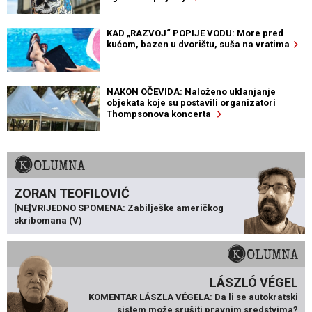
KAD „RAZVOJ“ POPIJE VODU: More pred
kućom, bazen u dvorištu, suša na vratima
NAKON OČEVIDA: Naloženo uklanjanje
objekata koje su postavili organizatori
Thompsonova koncerta
KOLUMNA
ZORAN TEOFILOVIĆ
[NE]VRIJEDNO SPOMENA: Zabilješke američkog
skribomana (V)
KOLUMNA
LÁSZLÓ VÉGEL
KOMENTAR LÁSZLA VÉGELA: Da li se autokratski
sistem može srušiti pravnim sredstvima?