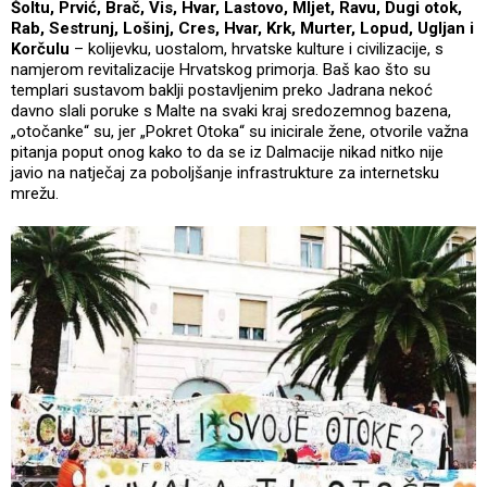
Šoltu, Prvić, Brač, Vis, Hvar, Lastovo, Mljet, Ravu, Dugi otok,
Rab, Sestrunj, Lošinj, Cres, Hvar, Krk, Murter, Lopud, Ugljan i
Korčulu
– kolijevku, uostalom, hrvatske kulture i civilizacije, s
namjerom revitalizacije Hrvatskog primorja. Baš kao što su
templari sustavom baklji postavljenim preko Jadrana nekoć
davno slali poruke s Malte na svaki kraj sredozemnog bazena,
„otočanke“ su, jer „Pokret Otoka“ su inicirale žene, otvorile važna
pitanja poput onog kako to da se iz Dalmacije nikad nitko nije
javio na natječaj za poboljšanje infrastrukture za internetsku
mrežu.