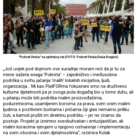
"Pokret Otoka" na splitskoj rivi (FOTO: Pokret Otoka/Daša Dragnić)
„Još uvijek pod dojmom ove suradnje moram reći da je tu za
mene sažeta snaga 'Pokreta' – zajedništvo i međusobna
podrška u svrhu jačanja 'malih' lokalnih inicijativa, ljudi,
organizacija... Mi kao PlatFORma fokusirani smo na društveno
kulturne djelatnosti pa je ovoga puta događaj bio u tome duhu, ali
u pitanju može biti podrška malim proizvođačima,
poduzetnicima, usamljenim borcima za prava, svim onim malim
ljudima s pozitivnim borbama i pričama čiji glas nemamo priliku
čuti, a kamoli pružiti im direktnu podršku – jer ne znamo da
postoje. Projekt je iznimno sveobuhvatan i entuzijastičan, ali
malim koracima vjerujem u njegovo ostvarenje i implementaciju
na svim otocima i svim djelatnostima“, rezimira Kolak.