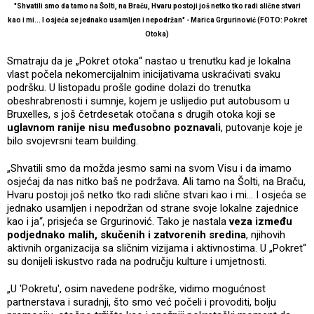
"Shvatili smo da tamo na Šolti, na Braču, Hvaru postoji još netko tko radi slične stvari
kao i mi... I osjeća se jednako usamljen i nepodržan" - Marica Grgurinović (FOTO: Pokret
Otoka)
Smatraju da je „Pokret otoka“ nastao u trenutku kad je lokalna
vlast počela nekomercijalnim inicijativama uskraćivati svaku
podršku. U listopadu prošle godine dolazi do trenutka
obeshrabrenosti i sumnje, kojem je uslijedio put autobusom u
Bruxelles, s još četrdesetak otočana s drugih otoka koji se
uglavnom ranije nisu međusobno poznavali
, putovanje koje je
bilo svojevrsni team building.
„Shvatili smo da možda jesmo sami na svom Visu i da imamo
osjećaj da nas nitko baš ne podržava. Ali tamo na Šolti, na Braču,
Hvaru postoji još netko tko radi slične stvari kao i mi... I osjeća se
jednako usamljen i nepodržan od strane svoje lokalne zajednice
kao i ja“, prisjeća se Grgurinović. Tako je nastala
veza između
podjednako malih, skučenih i zatvorenih sredina
, njihovih
aktivnih organizacija sa sličnim vizijama i aktivnostima. U „Pokret“
su donijeli iskustvo rada na području kulture i umjetnosti.
„U 'Pokretu', osim navedene podrške, vidimo mogućnost
partnerstava i suradnji, što smo već počeli i provoditi, bolju