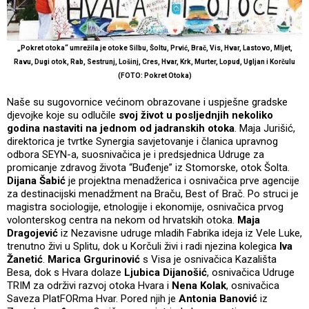
„Pokret otoka“ umrežila je otoke Silbu, Šoltu, Prvić, Brač, Vis, Hvar, Lastovo, Mljet,
Ravu, Dugi otok, Rab, Sestrunj, Lošinj, Cres, Hvar, Krk, Murter, Lopud, Ugljan i Korčulu
(FOTO: Pokret Otoka)
Naše su sugovornice većinom obrazovane i uspješne gradske
djevojke koje su odlučile
svoj život u posljednjih nekoliko
godina nastaviti na jednom od jadranskih otoka
. Maja Jurišić,
direktorica je tvrtke Synergia savjetovanje i članica upravnog
odbora SEYN-a, suosnivačica je i predsjednica Udruge za
promicanje zdravog života “Buđenje” iz Stomorske, otok Šolta.
Dijana Šabić
je projektna menadžerica i osnivačica prve agencije
za destinacijski menadžment na Braču, Best of Brač. Po struci je
magistra sociologije, etnologije i ekonomije, osnivačica prvog
volonterskog centra na nekom od hrvatskih otoka.
Maja
Dragojević
iz Nezavisne udruge mladih Fabrika ideja iz Vele Luke,
trenutno živi u Splitu, dok u Korčuli živi i radi njezina kolegica
Iva
Žanetić
.
Marica Grgurinović
s Visa je osnivačica Kazališta
Besa, dok s Hvara dolaze
Ljubica Dijanošić
, osnivačica Udruge
TRIM za održivi razvoj otoka Hvara i
Nena Kolak
, osnivačica
Saveza PlatFORma Hvar. Pored njih je
Antonia Banović
iz