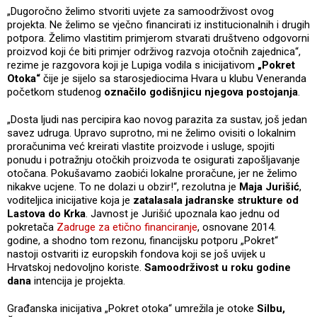
„Dugoročno želimo stvoriti uvjete za samoodrživost ovog
projekta. Ne želimo se vječno financirati iz institucionalnih i drugih
potpora. Želimo vlastitim primjerom stvarati društveno odgovorni
proizvod koji će biti primjer održivog razvoja otočnih zajednica“,
rezime je razgovora koji je Lupiga vodila s inicijativom
„Pokret
Otoka“
čije je sijelo sa starosjediocima Hvara u klubu Veneranda
početkom studenog
označilo godišnjicu njegova postojanja
.
„Dosta ljudi nas percipira kao novog parazita za sustav, još jedan
savez udruga. Upravo suprotno, mi ne želimo ovisiti o lokalnim
proračunima već kreirati vlastite proizvode i usluge, spojiti
ponudu i potražnju otočkih proizvoda te osigurati zapošljavanje
otočana. Pokušavamo zaobići lokalne proračune, jer ne želimo
nikakve ucjene. To ne dolazi u obzir!“, rezolutna je
Maja Jurišić
,
voditeljica inicijative koja je
zatalasala jadranske strukture od
Lastova do Krka
. Javnost je Jurišić upoznala kao jednu od
pokretača
Zadruge za etično financiranje
, osnovane 2014.
godine, a shodno tom rezonu, financijsku potporu „Pokret“
nastoji ostvariti iz europskih fondova koji se još uvijek u
Hrvatskoj nedovoljno koriste.
Samoodrživost u roku godine
dana
intencija je projekta.
Građanska inicijativa „Pokret otoka“ umrežila je otoke
Silbu,