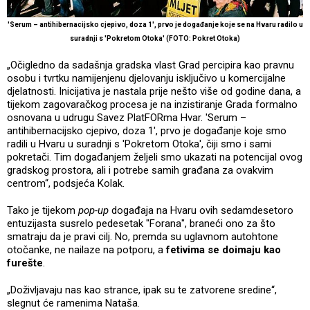
'Serum – antihibernacijsko cjepivo, doza 1', prvo je događanje koje se na Hvaru radilo u
suradnji s 'Pokretom Otoka' (FOTO: Pokret Otoka)
„Očigledno da sadašnja gradska vlast Grad percipira kao pravnu
osobu i tvrtku namijenjenu djelovanju isključivo u komercijalne
djelatnosti. Inicijativa je nastala prije nešto više od godine dana, a
tijekom zagovaračkog procesa je na inzistiranje Grada formalno
osnovana u udrugu Savez PlatFORma Hvar. 'Serum –
antihibernacijsko cjepivo, doza 1', prvo je događanje koje smo
radili u Hvaru u suradnji s 'Pokretom Otoka', čiji smo i sami
pokretači. Tim događanjem željeli smo ukazati na potencijal ovog
gradskog prostora, ali i potrebe samih građana za ovakvim
centrom“, podsjeća Kolak.
Tako je tijekom
pop-up
događaja na Hvaru ovih sedamdesetoro
entuzijasta susrelo pedesetak "Forana", braneći ono za što
smatraju da je pravi cilj. No, premda su uglavnom autohtone
otočanke, ne nailaze na potporu, a
fetivima se doimaju kao
furešte
.
„Doživljavaju nas kao strance, ipak su te zatvorene sredine“,
slegnut će ramenima Nataša.