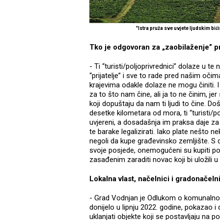
"Istra pruža sve uvjete ljudskim bići
Tko je odgovoran za „zaobilaženje” p
- Ti “turisti/poljoprivrednici” dolaze u t
“prijatelje” i sve to rade pred našim oči
krajevima odakle dolaze ne mogu činiti. I
za to što nam čine, ali ja to ne činim, jer
koji dopuštaju da nam ti ljudi to čine. Do
desetke kilometara od mora, ti “turisti/po
uvjereni, a dosadašnja im praksa daje za 
te barake legalizirati. Iako plate nešto ne
negoli da kupe građevinsko zemljište. S dr
svoje posjede, onemogućeni su kupiti pol
zasađenim zaraditi novac koji bi uložili u
Lokalna vlast, načelnici i gradonačelni
- Grad Vodnjan je Odlukom o komunalnom
donijelo u lipnju 2022. godine, pokazao
uklanjati objekte koji se postavljaju na 