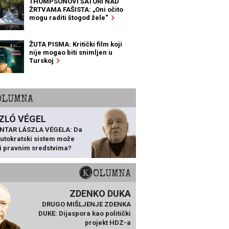
THOMPSONOVI ŠATORI NAD
ŽRTVAMA FAŠISTA: „Oni očito
mogu raditi štogod žele“
ŽUTA PISMA: Kritički film koji
nije mogao biti snimljen u
Turskoj
KOLUMNA
ZLÓ VÉGEL
NTAR LÁSZLA VÉGELA: Da
 autokratski sistem može
ti pravnim sredstvima?
KOLUMNA
ZDENKO DUKA
DRUGO MIŠLJENJE ZDENKA
DUKE: Dijaspora kao politički
projekt HDZ-a