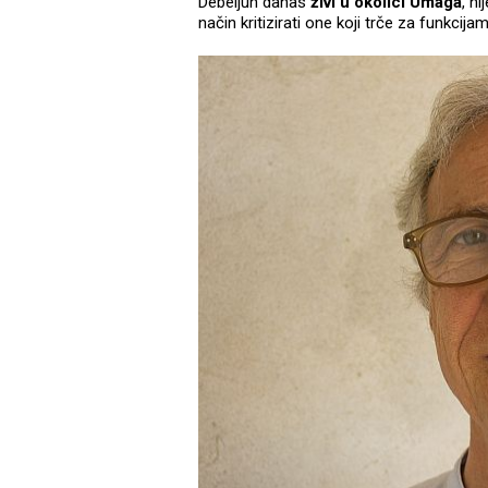
Debeljuh danas
živi u okolici Umaga
, ni
način kritizirati one koji trče za funkcijam