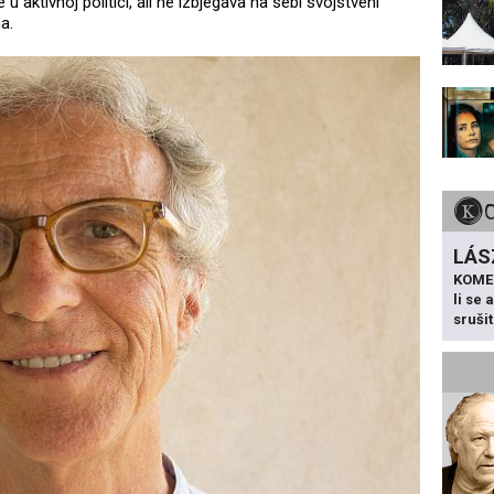
je u aktivnoj politici, ali ne izbjegava na sebi svojstveni
a.
LÁS
KOME
li se
sruši