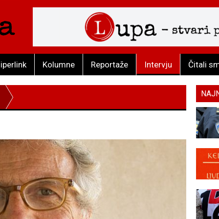
iperlink
Kolumne
Reportaže
Intervju
Čitali s
NAJ