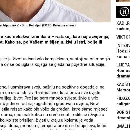
H
KAD „R
ni trljaju ruke" - Dino Debeljuh (FOTO: Privatna arhiva)
kućom,
e kao nekakva iznimka u Hrvatskoj, kao najrazvijenija,
VIKTOR
t. Kako se, po Vašem mišljenju, živi u Istri, bolje ili
INTERV
Hodži 
koman
, jer je život ustvari vrlo kompleksan, sastoji se od mnogih
ja ovise od ugla iz kojega se gleda na pojedine situacije.
LIJEPA
Homose
dramat
KAD S
ene, i usmjerava svoju pažnju na pozitivne događaje, na
Memora
am da se u Istri živi fantastično. Istra pruža sve uvjete
ve lijepi život. Prošao sam mnogo svijeta, živio u vrlo
FILOZO
mjer u jednom od najzagađenijih gradova u svijetu, New
huliga
roletila misao kako bih volio da građani Istre samo mjesec
BORIS 
doma, spoznali koliku su sreću imali, roditi se i živjeti u
Hrvats
koliko ste prisiljeni živjeti u kraju u kojemu je voda
šnja doba, monsumi, temperature do 50 stupnjeva, kuće
„MALI 