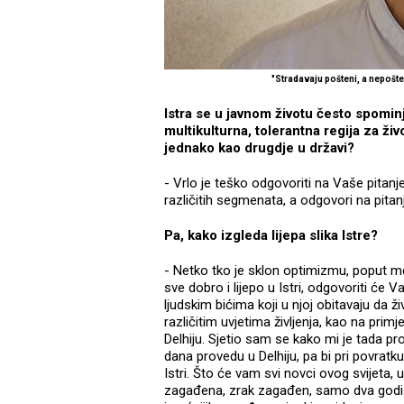
"Stradavaju pošteni, a nepošte
Istra se u javnom životu često spominj
multikulturna, tolerantna regija za živo
jednako kao drugdje u državi?
- Vrlo je teško odgovoriti na Vaše pitanje
različitih segmenata, a odgovori na pitan
Pa, kako izgleda lijepa slika Istre?
- Netko tko je sklon optimizmu, poput m
sve dobro i lijepo u Istri, odgovoriti će V
ljudskim bićima koji u njoj obitavaju da ži
različitim uvjetima življenja, kao na pri
Delhiju. Sjetio sam se kako mi je tada p
dana provedu u Delhiju, pa bi pri povratku 
Istri. Što će vam svi novci ovog svijeta, u
zagađena, zrak zagađen, samo dva godi