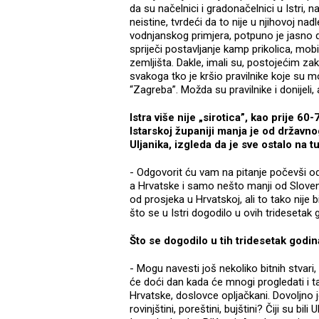
da su načelnici i gradonačelnici u Istri,
neistine, tvrdeći da to nije u njihovoj n
vodnjanskog primjera, potpuno je jasno 
spriječi postavljanje kamp prikolica, mobi
zemljišta. Dakle, imali su, postojećim 
svakoga tko je kršio pravilnike koje su mog
“Zagreba”. Možda su pravilnike i donijeli, a
Istra više nije „sirotica”, kao prije 60
Istarskoj županiji manja je od državno
Uljanika, izgleda da je sve ostalo na 
- Odgovorit ću vam na pitanje počevši od
a Hrvatske i samo nešto manji od Slovenij
od prosjeka u Hrvatskoj, ali to tako nij
što se u Istri dogodilo u ovih tridesetak
Što se dogodilo u tih tridesetak godi
- Mogu navesti još nekoliko bitnih stvari
će doći dan kada će mnogi progledati i ta
Hrvatske, doslovce opljačkani. Dovoljno je s
rovinjštini, poreštini, bujštini? Čiji su bi