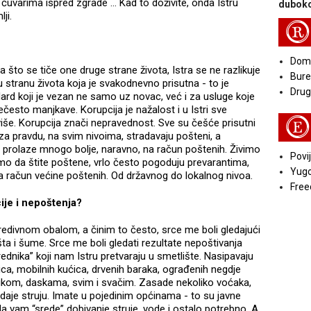
uvarima ispred zgrade ... Kad to doživite, onda Istru
duboko
ji.
R
Doma
 što se tiče one druge strane života, Istra se ne razlikuje
Bure
 stranu života koja je svakodnevno prisutna - to je
Druga
ard koji je vezan ne samo uz novac, već i za usluge koje
često manjkave. Korupcija je nažalost i u Istri sve
E
še i više. Korupcija znači nepravednost. Sve su češće prisutni
i” za pravdu, na svim nivoima, stradavaju pošteni, a
je, prolaze mnogo bolje, naravno, na račun poštenih. Živimo
Povij
amo da štite poštene, vrlo često pogoduju prevarantima,
Yugo
a račun većine poštenih. Od državnog do lokalnog nivoa.
Free
ije i nepoštenja?
divnom obalom, a činim to često, srce me boli gledajući
šta i šume. Srce me boli gledati rezultate nepoštivanja
rednika” koji nam Istru pretvaraju u smetlište. Nasipavaju
ica, mobilnih kućica, drvenih baraka, ograđenih negdje
kom, daskama, svim i svačim. Zasade nekoliko voćaka,
 daje struju. Imate u pojedinim općinama - to su javne
da vam “srede” dobivanje struje, vode i ostalo potrebno. A