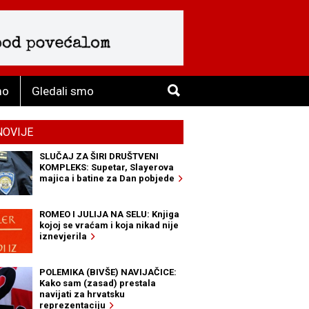
mo
Gledali smo
NOVIJE
SLUČAJ ZA ŠIRI DRUŠTVENI
KOMPLEKS: Supetar, Slayerova
majica i batine za Dan pobjede
ROMEO I JULIJA NA SELU: Knjiga
kojoj se vraćam i koja nikad nije
iznevjerila
POLEMIKA (BIVŠE) NAVIJAČICE:
Kako sam (zasad) prestala
navijati za hrvatsku
reprezentaciju