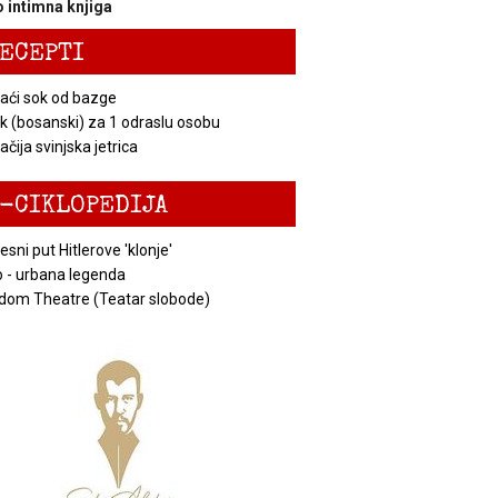
 intimna knjiga
ECEPTI
ći sok od bazge
k (bosanski) za 1 odraslu osobu
čija svinjska jetrica
-CIKLOPEDIJA
esni put Hitlerove 'klonje'
 - urbana legenda
dom Theatre (Teatar slobode)