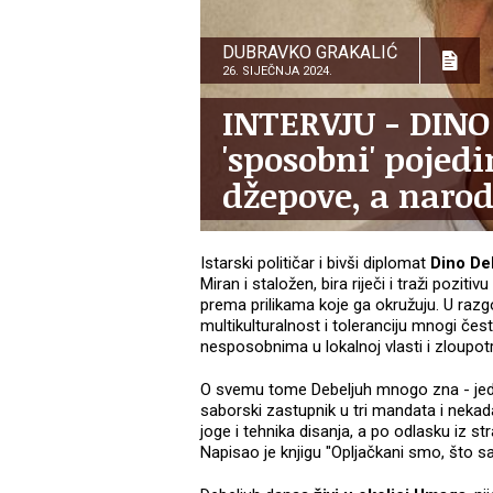
DUBRAVKO GRAKALIĆ
26. SIJEČNJA 2024.
INTERVJU - DINO
'sposobni' pojed
džepove, a narod 
Istarski političar i bivši diplomat
Dino De
Miran i staložen, bira riječi i traži pozit
prema prilikama koje ga okružuju. U raz
multikulturalnost i toleranciju mnogi čest
nesposobnima u lokalnoj vlasti i zloupo
O svemu tome Debeljuh mnogo zna - jed
saborski zastupnik u tri mandata i nekadašn
joge i tehnika disanja, a po odlasku iz str
Napisao je knjigu "Opljačkani smo, što s