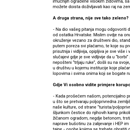
imućnijih ograđene visokim zidovima, sa č
možete doista doživljavati kao raj na zeml
A druga strana, nije sve tako zeleno?
- Na dio vašeg pitanja mogu odgovoriti da
od ostatka Hrvatske. Mislim ovdje na onu
okruženje vezano za društveni dio, stand
putem poreza svi plaćamo, te koje su pre
prisutnija i vidljivija, opipljiva je sve vi
slučajevi gdje je sve vidljivije da u “borb
nepošteni “trljaju ruke”, došli su na svo
u društvu u kojemu institucije koje plać
lopovima i svima onima koji se bogate n
Gdje Vi osobno vidite primjere korupc
- Kada prošećem našom, potencijalno pre
u što se pretvaraju poljoprivredna zemlji
naše kulture, od strane “turista/poljopriv
šljunkom čestice do njihovih kamp prikol
žičanom ogradom, negdje betonom, trsti
naprave bušotinu za zalijevanje i HEP im
tajne - osobe kojima se trebate obratiti 