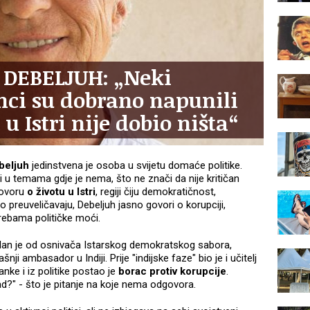
 DEBELJUH: „Neki
inci su dobrano napunili
u Istri nije dobio ništa“
beljuh
jedinstvena je osoba u svijetu domaće politike.
ivu i u temama gdje je nema, što ne znači da nije kritičan
govoru
o životu u Istri
, regiji čiju demokratičnost,
o preuveličavaju, Debeljuh jasno govori o korupciji,
trebama političke moći.
an je od osnivača Istarskog demokratskog sabora,
ji ambasador u Indiji. Prije "indijske faze" bio je i učitelj
anke i iz politike postao je
borac protiv korupcije
.
ad?" - što je pitanje na koje nema odgovora.