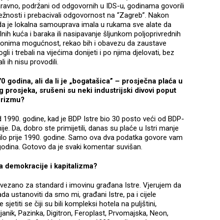
 naravno, podržani od odgovornih u IDS-u, godinama govorili
adležnosti i prebacivali odgovornost na “Zagreb”. Nakon
da je lokalna samouprava imala u rukama sve alate da
lnih kuća i baraka ili nasipavanje šljunkom poljoprivrednih
zakonima mogućnost, rekao bih i obavezu da zaustave
li i trebali na vijećima donijeti i po njima djelovati, bez
li ih nisu provodili.
-70 godina, ali da li je „bogatašica” – prosječna plaća u
g prosjeka, srušeni su neki industrijski divovi poput
turizmu?
 1990. godine, kad je BDP Istre bio 30 posto veći od BDP-
e. Da, dobro ste primijetili, danas su plaće u Istri manje
e bilo prije 1990. godine. Samo ova dva podatka govore vam
 godina. Gotovo da je svaki komentar suvišan.
na demokracije i kapitalizma?
, vezano za standard i imovinu građana Istre. Vjerujem da
da ustanoviti da smo mi, građani Istre, pa i cijele
jetiti se čiji su bili kompleksi hotela na puljštini,
li Uljanik, Pazinka, Digitron, Feroplast, Prvomajska, Neon,