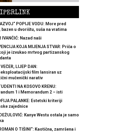
IPERLINK
AZVOJ“ POPIJE VODU: More pred
 bazen u dvorištu, suša na vratima
 IVANČIĆ: Nazad naši
ENCIJA KOJA MIJENJA STVAR: Priča o
koji je izvukao mrtvog partizanskog
danta
 VEČER, LIJEP DAN:
ksploatacijski film lansiran uz
ični mučenički narativ
TUDENTI NA KOSOVO KRENU:
ndum 1 i Memorandum 2 – isti
FIJA PALANKE: Estetski kriteriji
nske zajednice
DEŽULOVIĆ: Kanye Westu ostala je samo
ka
ROMAN O TIŠINI“: Kaotična, zamršena i