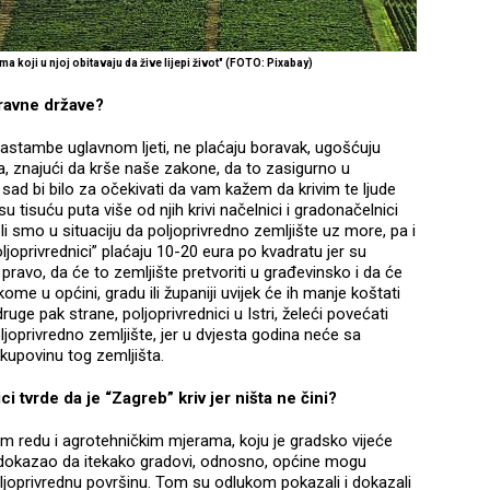
ma koji u njoj obitavaju da žive lijepi život" (FOTO: Pixabay)
ravne države?
e nastambe uglavnom ljeti, ne plaćaju boravak, ugošćuju
ma, znajući da krše naše zakone, da to zasigurno u
 sad bi bilo za očekivati da vam kažem da krivim te ljude
 su tisuću puta više od njih krivi načelnici i gradonačelnici
šli smo u situaciju da poljoprivredno zemljište uz more, pa i
ljoprivrednici” plaćaju 10-20 eura po kvadratu jer su
pravo, da će to zemljište pretvoriti u građevinsko i da će
kome u općini, gradu ili županiji uvijek će ih manje koštati
uge pak strane, poljoprivrednici u Istri, želeći povećati
joprivredno zemljište, jer u dvjesta godina neće sa
 kupovinu tog zemljišta.
ci tvrde da je “Zagreb” kriv jer ništa ne čini?
 redu i agrotehničkim mjerama, koju je gradsko vijeće
 i dokazao da itekako gradovi, odnosno, općine mogu
poljoprivrednu površinu. Tom su odlukom pokazali i dokazali