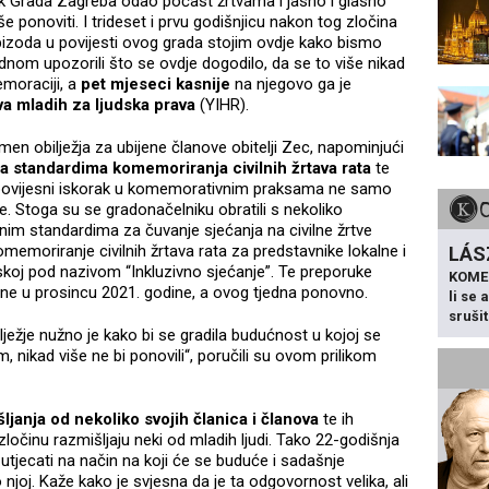
k Grada Zagreba odao počast žrtvama i jasno i glasno
še ponoviti. I trideset i prvu godišnjicu nakon tog zločina
epizoda u povijesti ovog grada stojim ovdje kako bismo
dnom upozorili što se ovdje dogodilo, da se to više nikad
moraciji, a
pet mjeseci kasnije
na njegovo ga je
iva mladih za ljudska prava
(YIHR).
men obilježja za ubijene članove obitelji Zec, napominjući
a standardima komemoriranja civilnih žrtava rata
te
i povijesni iskorak u komemorativnim praksama ne samo
. Stoga su se gradonačelniku obratili s nekoliko
im standardima za čuvanje sjećanja na civilne žrtve
omemoriranje civilnih žrtava rata za predstavnike lokalne i
LÁS
oj pod nazivom “Inkluzivno sjećanje”. Te preporuke
KOME
ne u prosincu 2021. godine, a ovog tjedna ponovno.
li se
sruši
ježje nužno je kako bi se gradila budućnost u kojoj se
 nikad više ne bi ponovili“, poručili su ovom prilikom
ljanja od nekoliko svojih članica i članova
te ih
 zločinu razmišljaju neki od mladih ljudi. Tako 22-godišnja
jecati na način na koji će se buduće i sadašnje
 njoj. Kaže kako je svjesna da je ta odgovornost velika, ali