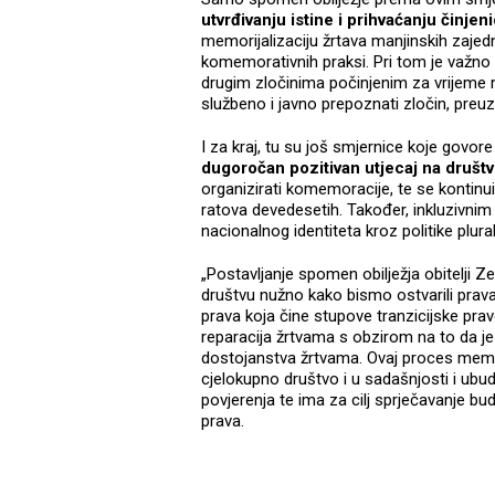
utvrđivanju istine i prihvaćanju činje
memorijalizaciju žrtava manjinskih zajedn
komemorativnih praksi. Pri tom je važno i
drugim zločinima počinjenim za vrijeme 
službeno i javno prepoznati zločin, preuz
I za kraj, tu su još smjernice koje govo
dugoročan pozitivan utjecaj na društ
organizirati komemoracije, te se kontinui
ratova devedesetih. Također, inkluzivnim
nacionalnog identiteta kroz politike plura
„Postavljanje spomen obilježja obitelji Ze
društvu nužno kako bismo ostvarili prava 
prava koja čine stupove tranzicijske prav
reparacija žrtvama s obzirom na to da j
dostojanstva žrtvama. Ovaj proces memori
cjelokupno društvo i u sadašnjosti i ubudu
povjerenja te ima za cilj sprječavanje budu
prava.