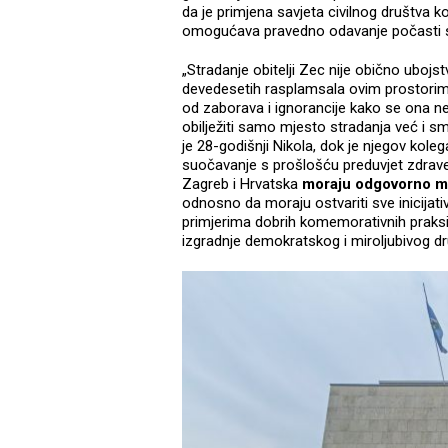
da je primjena savjeta civilnog društva ko
omogućava pravedno odavanje počasti 
„Stradanje obitelji Zec nije obično ubojs
devedesetih rasplamsala ovim prostorima.
od zaborava i ignorancije kako se ona n
obilježiti samo mjesto stradanja već i 
je 28-godišnji Nikola, dok je njegov kole
suočavanje s prošlošću preduvjet zdrave 
Zagreb i Hrvatska
moraju odgovorno mem
odnosno da moraju ostvariti sve inicijati
primjerima dobrih komemorativnih praksi
izgradnje demokratskog i miroljubivog dr