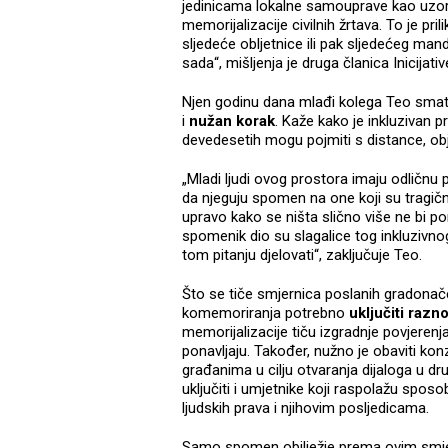
jedinicama lokalne samouprave kao uzor
memorijalizacije civilnih žrtava. To je pr
sljedeće obljetnice ili pak sljedećeg man
sada“, mišljenja je druga članica Inicijat
Njen godinu dana mlađi kolega Teo smatra
i
nužan korak
. Kaže kako je inkluzivan p
devedesetih mogu pojmiti s distance, obje
„Mladi ljudi ovog prostora imaju odličnu pr
da njeguju spomen na one koji su tragičn
upravo kako se ništa slično više ne bi po
spomenik dio su slagalice tog inkluzivn
tom pitanju djelovati“, zaključuje Teo.
Što se tiče smjernica poslanih gradonač
komemoriranja potrebno
uključiti razn
memorijalizacije tiču izgradnje povjerenja
ponavljaju. Također, nužno je obaviti kon
građanima u cilju otvaranja dijaloga u dr
uključiti i umjetnike koji raspolažu spos
ljudskih prava i njihovim posljedicama.
Samo spomen obilježje prema ovim smj