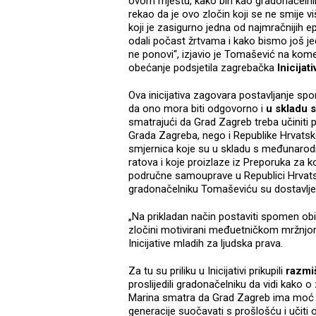
ovom mjestu, kako bih kao gradonačelni
rekao da je ovo zločin koji se ne smije vi
koji je zasigurno jedna od najmračnijih 
odali počast žrtvama i kako bismo još je
ne ponovi“, izjavio je Tomašević na kome
obećanje podsjetila zagrebačka
Inicijat
Ova inicijativa zagovara postavljanje spo
da ono mora biti odgovorno i
u skladu s
smatrajući da Grad Zagreb treba učinit
Grada Zagreba, nego i Republike Hrvatske
smjernica koje su u skladu s međunarodn
ratova i koje proizlaze iz Preporuka za k
područne samouprave u Republici Hrvatsk
gradonačelniku Tomaševiću su dostavlje
„Na prikladan način postaviti spomen obil
zločini motivirani međuetničkom mržnjom,
Inicijative mladih za ljudska prava.
Za tu su priliku u Inicijativi prikupili
razmiš
proslijedili gradonačelniku da vidi kako o
Marina smatra da Grad Zagreb ima moć ut
generacije suočavati s prošlošću i učiti o