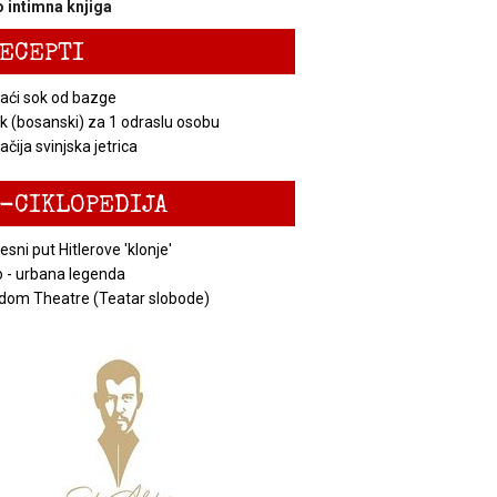
 intimna knjiga
ECEPTI
ći sok od bazge
k (bosanski) za 1 odraslu osobu
čija svinjska jetrica
-CIKLOPEDIJA
esni put Hitlerove 'klonje'
 - urbana legenda
dom Theatre (Teatar slobode)