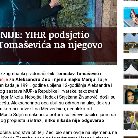
IJE: YIHR podsjetio
Tomaševića na njegovo
je zagrebački gradonačelnik
Tomislav Tomašević
u
cije
za
Aleksandru Zec i njenu majku Mariju
. Ta je
n kada je 1991. godine ubijena 12-godišnja Aleksandra i
rvnog sastava MUP-a Republike Hrvatske, takozvani
 Igor Mikola, Nebojša Hodak i Snježana Živanović, došli su
ešu. Aleksandrinog oca ubili su odmah na ulici, dok su
i u kombi i odvezli na Medvednicu, nedaleko od
 Munib Suljić smaknuo, a potom su leševe bacili u jamu sa
og propusta u istrazi,
nitko nikada nije odgovarao
.
čina, ubojstva obitelji Zec, bio sam ovdje na Sljemenu, na