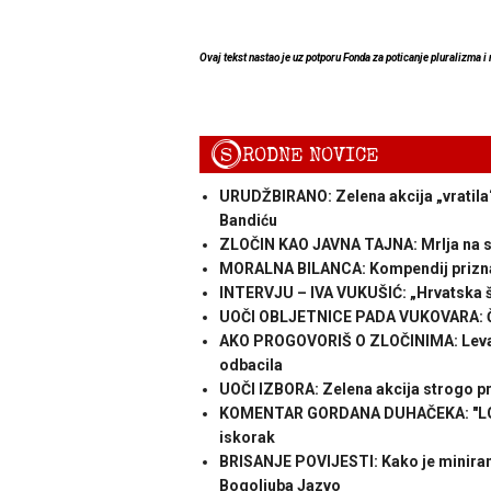
Ovaj tekst nastao je uz potporu Fonda za poticanje pluralizma i
S
RODNE NOVICE
URUDŽBIRANO: Zelena akcija „vratila“
Bandiću
ZLOČIN KAO JAVNA TAJNA: Mrlja na sa
MORALNA BILANCA: Kompendij priznan
INTERVJU – IVA VUKUŠIĆ: „Hrvatska šu
UOČI OBLJETNICE PADA VUKOVARA: Čin
AKO PROGOVORIŠ O ZLOČINIMA: Levar ub
odbacila
UOČI IZBORA: Zelena akcija strogo 
KOMENTAR GORDANA DUHAČEKA: "LGBT 
iskorak
BRISANJE POVIJESTI: Kako je miniran
Bogoljuba Jazvo