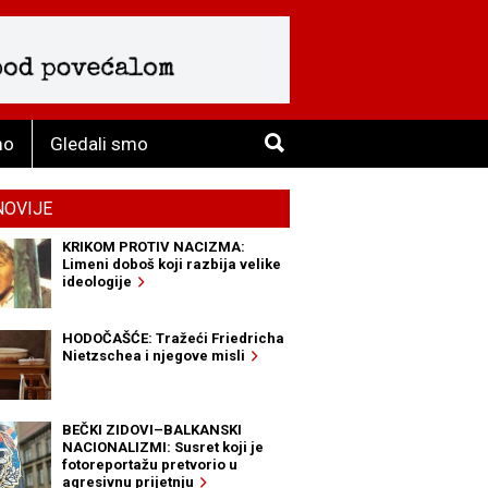
mo
Gledali smo
NOVIJE
KRIKOM PROTIV NACIZMA:
Limeni doboš koji razbija velike
ideologije
HODOČAŠĆE: Tražeći Friedricha
Nietzschea i njegove misli
BEČKI ZIDOVI–BALKANSKI
NACIONALIZMI: Susret koji je
fotoreportažu pretvorio u
agresivnu prijetnju