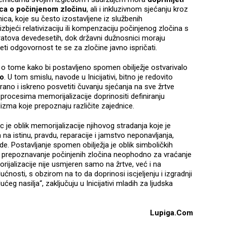
nica o počinjenom zločinu
, ali i inkluzivnom sjećanju kroz
ica, koje su često izostavljene iz službenih
zbjeći relativizaciju ili kompenzaciju počinjenog zločina s
ratova devedesetih, dok državni dužnosnici moraju
eti odgovornost te se za zločine javno ispričati.
re o tome kako bi postavljeno spomen obilježje ostvarivalo
vo
. U tom smislu, navode u Inicijativi, bitno je redovito
rano i iskreno posvetiti čuvanju sjećanja na sve žrtve
 procesima memorijalizacije doprinositi definiranju
lizma koje prepoznaju različite zajednice.
c je oblik memorijalizacije njihovog stradanja koje je
na istinu, pravdu, reparacije i jamstvo neponavljanja,
de. Postavljanje spomen obilježja je oblik simboličkih
e prepoznavanje počinjenih zločina neophodno za vraćanje
jalizacije nije usmjeren samo na žrtve, već i na
ćnosti, s obzirom na to da doprinosi iscjeljenju i izgradnji
ćeg nasilja“, zaključuju u Inicijativi mladih za ljudska
Lupiga.Com