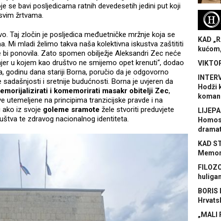
je se bavi posljedicama ratnih devedesetih jedini put koji
svim žrtvama.
H
tvo. Taj zločin je posljedica međuetničke mržnje koja se
KAD „R
 Mi mladi želimo takva naša kolektivna iskustva zaštititi
kućom,
e bi ponovila. Zato spomen obilježje Aleksandri Zec neće
smjer u kojem kao društvo ne smijemo opet krenuti“, dodao
VIKTOR
ga, godinu dana stariji Borna, poručio da je odgovorno
INTERV
sadašnjosti i sretnije budućnosti. Borna je uvjeren da
Hodži 
orijalizirati i komemorirati masakr obitelji Zec
,
koman
ve utemeljene na principima tranzicijske pravde i na
 ako iz svoje
goleme sramote
žele stvoriti preduvjete
LIJEPA
uštva te zdravog nacionalnog identiteta.
Homose
dramat
KAD S
Memora
FILOZO
huliga
BORIS 
Hrvats
„MALI 