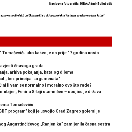
Naslovna fotografija: HINA/Admir Buljubašić
 raznovrsnosti elektroničkih medija u sklopu projekta "Ustavne vrednote u doba krize"
 Tomaševiću uho kakvo je on prije 17 godina nosio
vjesti čitavoga grada
ja, arhiva pokajanja, katalog dilema
ti, bez principa i argumenata“
i li vam se normalno i moralno ovo što rade?
ijen, Fehir u Srbiji utamničen – obojicu je država
prema Tomaševiću
program" koji je usvojio Grad Zagreb golemi je
og Augustinčićevog „Ranjenika“ zamijenila časna sestra