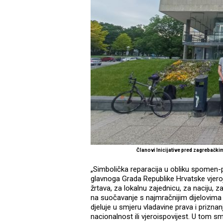
Članovi Inicijative pred zagrebač
„Simbolička reparacija u obliku spomen-
glavnoga Grada Republike Hrvatske vjeroj
žrtava, za lokalnu zajednicu, za naciju, 
na suočavanje s najmračnijim dijelovima 
djeluje u smjeru vladavine prava i priznan
nacionalnost ili vjeroispovijest. U tom s