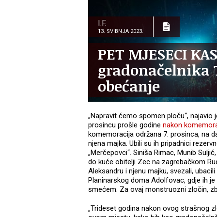
I.F.
13. SVIBNJA 2023.
PET MJESECI KASN
gradonačelnika 
obećanje
„Napravit ćemo spomen ploču“, najavio 
prosincu prošle godine
nakon komemora
komemoracija održana 7. prosinca, na da
njena majka. Ubili su ih pripadnici reze
„Merčepovci“. Siniša Rimac, Munib Suljić,
do kuće obitelji Zec na zagrebačkom Rud
Aleksandru i njenu majku, svezali, ubacil
Planinarskog doma Adolfovac, gdje ih je
smećem. Za ovaj monstruozni zločin, zb
„Trideset godina nakon ovog strašnog zlo