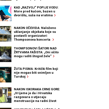
KAD „RAZVOJ“ POPIJE VODU:
More pred kućom, bazen u
dvorištu, suša na vratima
NAKON OČEVIDA: Naloženo
uklanjanje objekata koje su
postavili organizatori
Thompsonova koncerta
THOMPSONOVI ŠATORI NAD
ŽRTVAMA FAŠISTA: „Oni očito
mogu raditi štogod žele“
ŽUTA PISMA: Kritički film koji
nije mogao biti snimljen u
Turskoj
NAKON ISKORAKA CRNE GORE:
„Vrijeme je da i Hrvatska
razgovara o utjecaju
menstruacije na radni život
žena“