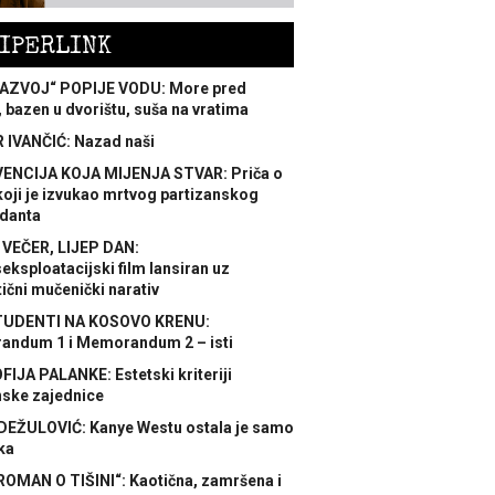
IPERLINK
AZVOJ“ POPIJE VODU: More pred
 bazen u dvorištu, suša na vratima
 IVANČIĆ: Nazad naši
ENCIJA KOJA MIJENJA STVAR: Priča o
koji je izvukao mrtvog partizanskog
danta
 VEČER, LIJEP DAN:
ksploatacijski film lansiran uz
ični mučenički narativ
TUDENTI NA KOSOVO KRENU:
ndum 1 i Memorandum 2 – isti
FIJA PALANKE: Estetski kriteriji
nske zajednice
DEŽULOVIĆ: Kanye Westu ostala je samo
ka
ROMAN O TIŠINI“: Kaotična, zamršena i