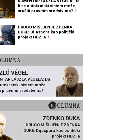
KOMENTAR LÁSZLA VÉGELA: Da
li se autokratski sistem može
srušiti pravnim sredstvima?
DRUGO MIŠLJENJE ZDENKA
DUKE: Dijaspora kao politički
projekt HDZ-a
KOLUMNA
ZLÓ VÉGEL
NTAR LÁSZLA VÉGELA: Da
 autokratski sistem može
ti pravnim sredstvima?
KOLUMNA
ZDENKO DUKA
DRUGO MIŠLJENJE ZDENKA
DUKE: Dijaspora kao politički
projekt HDZ-a