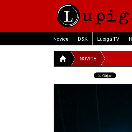
Novice
D&K
Lupiga TV
H
NOVICE