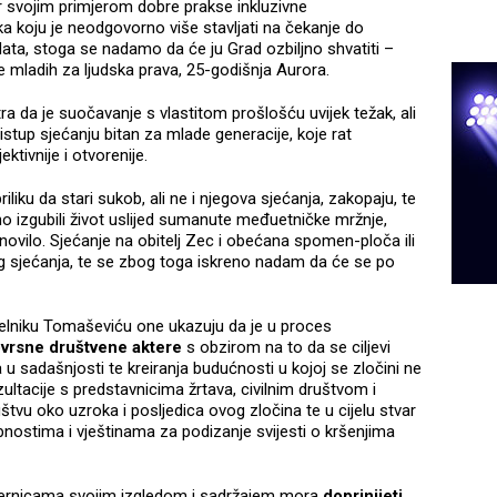
 svojim primjerom dobre prakse inkluzivne
ilika koju je neodgovorno više stavljati na čekanje do
data, stoga se nadamo da će ju Grad ozbiljno shvatiti –
ive mladih za ljudska prava, 25-godišnja Aurora.
 da je suočavanje s vlastitom prošlošću uvijek težak, ali
ristup sjećanju bitan za mlade generacije, koje rat
ktivnije i otvorenije.
iliku da stari sukob, ali ne i njegova sjećanja, zakopaju, te
o izgubili život uslijed sumanute međuetničke mržnje,
novilo. Sjećanje na obitelj Zec i obećana spomen-ploča ili
og sjećanja, te se zbog toga iskreno nadam da će se po
elniku Tomaševiću one ukazuju da je u proces
ovrsne društvene aktere
s obzirom na to da se ciljevi
 u sadašnjosti te kreiranja budućnosti u kojoj se zločini ne
zultacije s predstavnicima žrtava, civilnim društvom i
uštvu oko uzroka i posljedica ovog zločina te u cijelu stvar
obnostima i vještinama za podizanje svijesti o kršenjima
ernicama svojim izgledom i sadržajem mora
doprinijeti