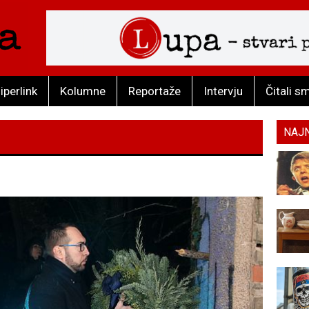
iperlink
Kolumne
Reportaže
Intervju
Čitali s
NAJ