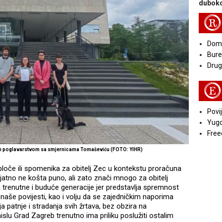
duboko
R
Doma
Bure
Druga
E
Povij
Yugo
Free
kim poglavarstvom sa smjernicama Tomaševiću (FOTO: YIHR)
ploče ili spomenika za obitelj Zec u kontekstu proračuna
atno ne košta puno, ali zato znači mnogo za obitelj
za trenutne i buduće generacije jer predstavlja spremnost
naše povijesti, kao i volju da se zajedničkim naporima
ja patnje i stradanja svih žrtava, bez obzira na
mislu Grad Zagreb trenutno ima priliku poslužiti ostalim