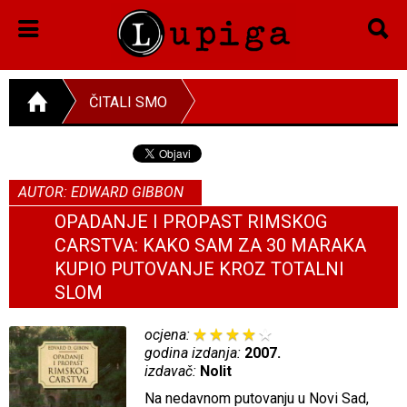
ČITALI SMO
AUTOR: EDWARD GIBBON
OPADANJE I PROPAST RIMSKOG
CARSTVA: KAKO SAM ZA 30 MARAKA
KUPIO PUTOVANJE KROZ TOTALNI
SLOM
ocjena:
godina izdanja:
2007.
izdavač:
Nolit
Na nedavnom putovanju u Novi Sad,