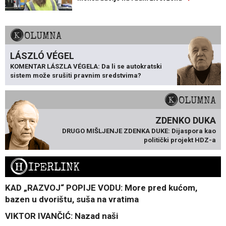
KOLUMNA
LÁSZLÓ VÉGEL
KOMENTAR LÁSZLA VÉGELA: Da li se autokratski
sistem može srušiti pravnim sredstvima?
KOLUMNA
ZDENKO DUKA
DRUGO MIŠLJENJE ZDENKA DUKE: Dijaspora kao
politički projekt HDZ-a
H
IPERLINK
KAD „RAZVOJ“ POPIJE VODU: More pred kućom,
bazen u dvorištu, suša na vratima
VIKTOR IVANČIĆ: Nazad naši