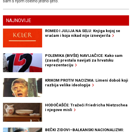
sam s njom coelho jedno ljeto.
NAJNOVIJE
ROMEO I JULIJA NA SELU: Knjiga kojoj se
vraćam i koja nikad nije iznevjerila
POLEMIKA (BIVŠE) NAVIJAČICE: Kako sam
(zasad) prestala navijati za hrvatsku
reprezentaciju
KRIKOM PROTIV NACIZMA: Limeni doboš koji
razbija velike ideologije
HODOČAŠĆE: Tražeći Friedricha Nietzschea
i njegove misli
BEČKI ZIDOVI–BALKANSKI NACIONALIZMI: