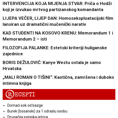
INTERVENCIJA KOJA MIJENJA STVAR: Priča o Hodži
koji je izvukao mrtvog partizanskog komandanta
LIJEPA VEČER, LIJEP DAN: Homoseksploatacijski film
lansiran uz dramatični mučenički narativ
KAD STUDENTI NA KOSOVO KRENU: Memorandum 1 i
Memorandum 2 – isti
FILOZOFIJA PALANKE: Estetski kriteriji huliganske
zajednice
BORIS DEŽULOVIĆ: Kanye Westu ostala je samo
Hrvatska
„MALI ROMAN O TIŠINI“: Kaotična, zamršena i duboko
intimna knjiga
R
ECEPTI
Domaći sok od bazge
Burek (bosanski) za 1 odraslu osobu
Drugačija svinjska jetrica