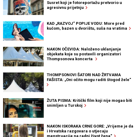
Susret koji je fotoreportažu pretvorio u
agresivnu prijetnju
KAD „RAZVOJ“ POPIJE VODU: More pred
kućom, bazen u dvorištu, suša na vratima
NAKON OČEVIDA: Naloženo uklanjanje
objekata koje su postavili organizatori
Thompsonova koncerta
THOMPSONOVI ŠATORI NAD ŽRTVAMA
FAŠISTA: „Oni očito mogu raditi štogod žele“
ŽUTA PISMA: Kritički film koji nije mogao biti
snimljen u Turskoj
NAKON ISKORAKA CRNE GORE: „Vrijeme je da
i Hrvatska razgovara o utjecaju
menstruacije na radni život žena“