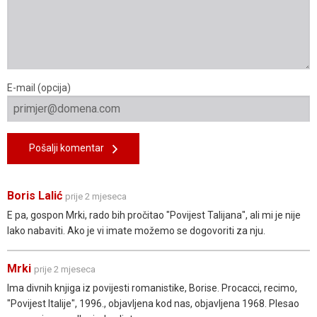
E-mail (opcija)
Pošalji komentar
Boris Lalić
prije 2 mjeseca
E pa, gospon Mrki, rado bih pročitao "Povijest Talijana", ali mi je nije
lako nabaviti. Ako je vi imate možemo se dogovoriti za nju.
Mrki
prije 2 mjeseca
Ima divnih knjiga iz povijesti romanistike, Borise. Procacci, recimo,
"Povijest Italije", 1996., objavljena kod nas, objavljena 1968. Plesao