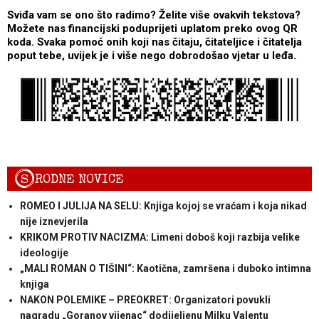
Sviđa vam se ono što radimo? Želite više ovakvih tekstova?
Možete nas financijski poduprijeti uplatom preko ovog QR
koda. Svaka pomoć onih koji nas čitaju, čitateljice i čitatelja
poput tebe, uvijek je i više nego dobrodošao vjetar u leđa.
S
RODNE NOVICE
ROMEO I JULIJA NA SELU: Knjiga kojoj se vraćam i koja nikad
nije iznevjerila
KRIKOM PROTIV NACIZMA: Limeni doboš koji razbija velike
ideologije
„MALI ROMAN O TIŠINI“: Kaotična, zamršena i duboko intimna
knjiga
NAKON POLEMIKE – PREOKRET: Organizatori povukli
nagradu „Goranov vijenac“ dodijeljenu Milku Valentu