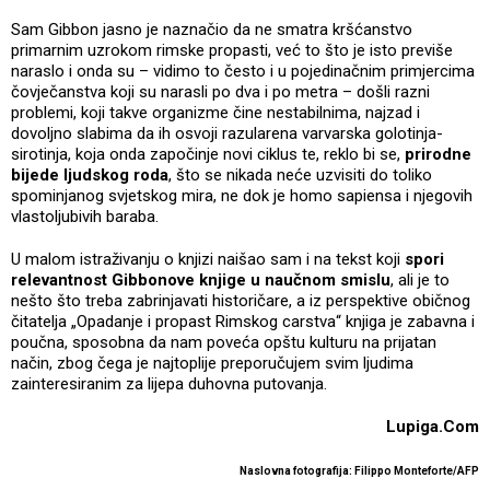
Sam Gibbon jasno je naznačio da ne smatra kršćanstvo
primarnim uzrokom rimske propasti, već to što je isto previše
naraslo i onda su – vidimo to često i u pojedinačnim primjercima
čovječanstva koji su narasli po dva i po metra – došli razni
problemi, koji takve organizme čine nestabilnima, najzad i
dovoljno slabima da ih osvoji razularena varvarska golotinja-
sirotinja, koja onda započinje novi ciklus te, reklo bi se,
prirodne
bijede ljudskog roda
, što se nikada neće uzvisiti do toliko
spominjanog svjetskog mira, ne dok je homo sapiensa i njegovih
vlastoljubivih baraba.
U malom istraživanju o knjizi naišao sam i na tekst koji
spori
relevantnost Gibbonove knjige u naučnom smislu
, ali je to
nešto što treba zabrinjavati historičare, a iz perspektive običnog
čitatelja „Opadanje i propast Rimskog carstva“ knjiga je zabavna i
poučna, sposobna da nam poveća opštu kulturu na prijatan
način, zbog čega je najtoplije preporučujem svim ljudima
zainteresiranim za lijepa duhovna putovanja.
Lupiga.Com
Naslovna fotografija: Filippo Monteforte/AFP