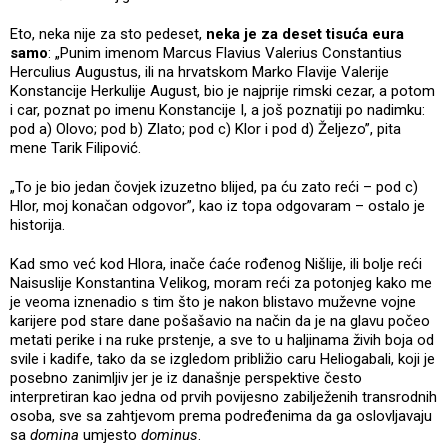
Eto, neka nije za sto pedeset,
neka je za deset tisuća eura
samo
: „Punim imenom Marcus Flavius Valerius Constantius
Herculius Augustus, ili na hrvatskom Marko Flavije Valerije
Konstancije Herkulije August, bio je najprije rimski cezar, a potom
i car, poznat po imenu Konstancije I, a još poznatiji po nadimku:
pod a) Olovo; pod b) Zlato; pod c) Klor i pod d) Željezo”, pita
mene Tarik Filipović.
„To je bio jedan čovjek izuzetno blijed, pa ću zato reći – pod c)
Hlor, moj konačan odgovor”, kao iz topa odgovaram – ostalo je
historija.
Kad smo već kod Hlora, inače ćaće rođenog Nišlije, ili bolje reći
Naisuslije Konstantina Velikog, moram reći za potonjeg kako me
je veoma iznenadio s tim što je nakon blistavo muževne vojne
karijere pod stare dane pošašavio na način da je na glavu počeo
metati perike i na ruke prstenje, a sve to u haljinama živih boja od
svile i kadife, tako da se izgledom približio caru Heliogabali, koji je
posebno zanimljiv jer je iz današnje perspektive često
interpretiran kao jedna od prvih povijesno zabilježenih transrodnih
osoba, sve sa zahtjevom prema podređenima da ga oslovljavaju
sa
domina
umjesto
dominus
.