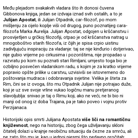
Među plejadom svakakvih vladara što ih donosi čuvena
Gibbonova knjiga, jedan se izdvaja iznad svih ostalih, a to je
Julijan Apostat
, ili Julijan Otpadnik, car-filozof, po mom
mišljenju za cijelo koplje viši od drugog, puno poznatijeg cara-
filozofa Marka Aurelija. Julijan Apostat, odgojen u kršćanstvu i
prosvijetljen u grčkoj filozofiji, otpao je od kršćanstva natrag u
mnogoboštvo starih filozofa, iz čijih je spisa crpio uistinu
zadivljujuću inspiraciju za vladanje: taj se nije kinđurio i dotjerivao,
nije gubio vrijeme po cirkusima i pozorištima, nije propadao u
razvratu po kom su poznati stari Rimljani; umjesto toga bio je
ozbiljno posvećen vladarskom radu, s kojim je za kratko vrijeme
popravio opšte prilike u carstvu, uzvisivši se istovremeno do
poštovanja mudraca i odobravanja svjetine. Velika je šteta za
Rim, čini se iz ovoga, što mu Otpadnik Julijan nije potrajao duže,
koji je uz sve svoje vrline vukao logičnu manu pretjeranog
slavoljublja: snivao je taj o Rimu koji, ako ne veći, ne bi bio ni
manji od onog iz doba Trajana, pa je tako poveo i vojnu protiv
Perzijanaca.
Historijski opis smrti Julijana Apostata
više liči na romantičnu
književnost
, nego na historiju, zbog čega uživljavanju skloni
čitatelj dolazi u krajnje neobičnu situaciju da čezne za smrću, ali
ne zato što mu je, kao u jednoj pjesmi što nedavno pročitah: „…