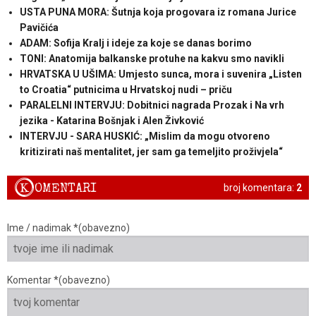
USTA PUNA MORA: Šutnja koja progovara iz romana Jurice
Pavičića
ADAM: Sofija Kralj i ideje za koje se danas borimo
TONI: Anatomija balkanske protuhe na kakvu smo navikli
HRVATSKA U UŠIMA: Umjesto sunca, mora i suvenira „Listen
to Croatia“ putnicima u Hrvatskoj nudi – priču
PARALELNI INTERVJU: Dobitnici nagrada Prozak i Na vrh
jezika - Katarina Bošnjak i Alen Živković
INTERVJU - SARA HUSKIĆ: „Mislim da mogu otvoreno
kritizirati naš mentalitet, jer sam ga temeljito proživjela“
K
OMENTARI
broj komentara:
2
Ime / nadimak *(obavezno)
Komentar *(obavezno)