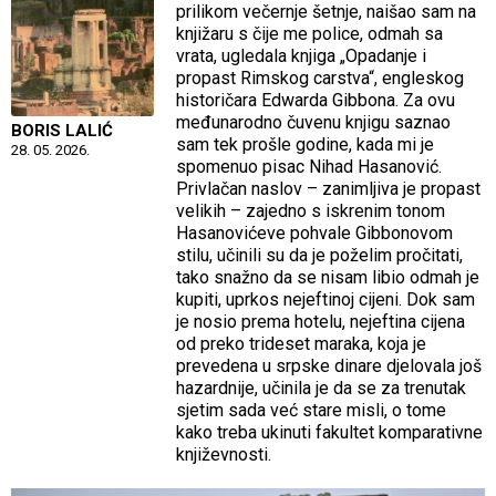
prilikom večernje šetnje, naišao sam na
knjižaru s čije me police, odmah sa
vrata, ugledala knjiga „Opadanje i
propast Rimskog carstva“, engleskog
historičara Edwarda Gibbona. Za ovu
međunarodno čuvenu knjigu saznao
BORIS LALIĆ
sam tek prošle godine, kada mi je
28. 05. 2026.
spomenuo pisac Nihad Hasanović.
Privlačan naslov – zanimljiva je propast
velikih – zajedno s iskrenim tonom
Hasanovićeve pohvale Gibbonovom
stilu, učinili su da je poželim pročitati,
tako snažno da se nisam libio odmah je
kupiti, uprkos nejeftinoj cijeni. Dok sam
je nosio prema hotelu, nejeftina cijena
od preko trideset maraka, koja je
prevedena u srpske dinare djelovala još
hazardnije, učinila je da se za trenutak
sjetim sada već stare misli, o tome
kako treba ukinuti fakultet komparativne
književnosti.