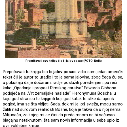
Prepričavati ovu knjigu bio bi jalov posao (FOTO: Nolit)
Prepričavati tu knjigu bio bi
jalov posao
, vidio sam jedan američki
tekst čiji je autor to uradio i to je sama jalovina, zbog čega ću se,
u pokušaju da je dočaram, radije poslužiti poređenjem, pa reći
kako „Opadanje i propast Rimskog carstva“ Edwarda Gibbona
podsjeća na „Vrt zemaljske naslade“ Hieronymusa Boscha: u
koju god stranicu te knjige ili koji god kutak te slike da uperiš
pogled, ima se šta vidjeti. Sada, dok mi je još svježa, mogu samo
žaliti nad surovom realnosti Bosne, koja je takva da u njoj nema
Milijunaša, za kojeg mi se čini da preda mnom ne bi sačuvao
blagajnu netaknutom, šta sam novih informacija u sebe upio iz
ove volšebne knjige.