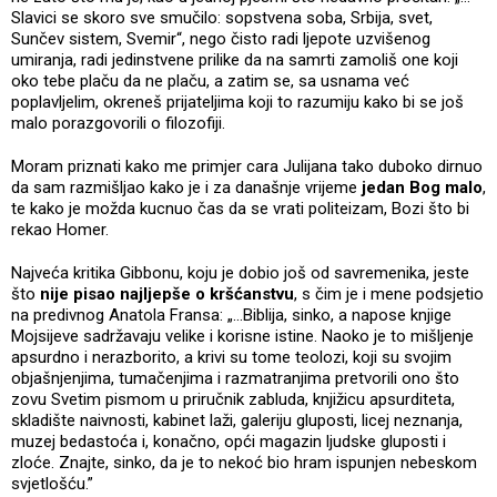
Slavici se skoro sve smučilo: sopstvena soba, Srbija, svet,
Sunčev sistem, Svemir“, nego čisto radi ljepote uzvišenog
umiranja, radi jedinstvene prilike da na samrti zamoliš one koji
oko tebe plaču da ne plaču, a zatim se, sa usnama već
poplavljelim, okreneš prijateljima koji to razumiju kako bi se još
malo porazgovorili o filozofiji.
Moram priznati kako me primjer cara Julijana tako duboko dirnuo
da sam razmišljao kako je i za današnje vrijeme
jedan Bog malo
,
te kako je možda kucnuo čas da se vrati politeizam, Bozi što bi
rekao Homer.
Najveća kritika Gibbonu, koju je dobio još od savremenika, jeste
što
nije pisao najljepše o kršćanstvu
, s čim je i mene podsjetio
na predivnog Anatola Fransa: „...Biblija, sinko, a napose knjige
Mojsijeve sadržavaju velike i korisne istine. Naoko je to mišljenje
apsurdno i nerazborito, a krivi su tome teolozi, koji su svojim
objašnjenjima, tumačenjima i razmatranjima pretvorili ono što
zovu Svetim pismom u priručnik zabluda, knjižicu apsurditeta,
skladište naivnosti, kabinet laži, galeriju gluposti, licej neznanja,
muzej bedastoća i, konačno, opći magazin ljudske gluposti i
zloće. Znajte, sinko, da je to nekoć bio hram ispunjen nebeskom
svjetlošću.”