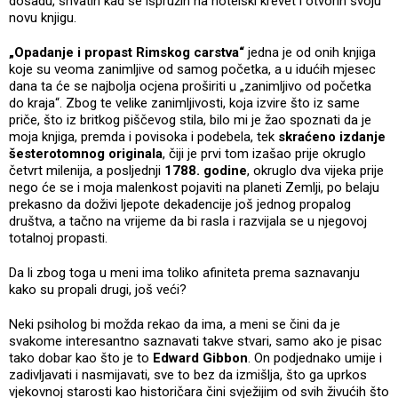
dosadu, shvatih kad se ispružih na hotelski krevet i otvorih svoju
novu knjigu.
„Opadanje i propast Rimskog carstva“
jedna je od onih knjiga
koje su veoma zanimljive od samog početka, a u idućih mjesec
dana ta će se najbolja ocjena proširiti u „zanimljivo od početka
do kraja“. Zbog te velike zanimljivosti, koja izvire što iz same
priče, što iz britkog piščevog stila, bilo mi je žao spoznati da je
moja knjiga, premda i povisoka i podebela, tek
skraćeno izdanje
šesterotomnog originala
, čiji je prvi tom izašao prije okruglo
četvrt milenija, a posljednji
1788. godine
, okruglo dva vijeka prije
nego će se i moja malenkost pojaviti na planeti Zemlji, po belaju
prekasno da doživi ljepote dekadencije još jednog propalog
društva, a tačno na vrijeme da bi rasla i razvijala se u njegovoj
totalnoj propasti.
Da li zbog toga u meni ima toliko afiniteta prema saznavanju
kako su propali drugi, još veći?
Neki psiholog bi možda rekao da ima, a meni se čini da je
svakome interesantno saznavati takve stvari, samo ako je pisac
tako dobar kao što je to
Edward Gibbon
. On podjednako umije i
zadivljavati i nasmijavati, sve to bez da izmišlja, što ga uprkos
vjekovnoj starosti kao historičara čini svježijim od svih živućih što