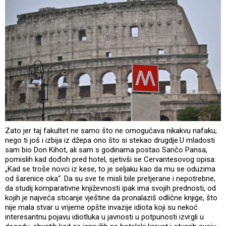
Zato jer taj fakultet ne samo što ne omogućava nikakvu nafaku,
nego ti još i izbija iz džepa ono što si stekao drugdje.U mladosti
sam bio Don Kihot, ali sam s godinama postao Sančo Pansa,
pomislih kad dođoh pred hotel, sjetivši se Cervantesovog opisa:
„Kad se troše novci iz kese, to je seljaku kao da mu se oduzima
od šarenice oka“. Da su sve te misli bile pretjerane i nepotrebne,
da studij komparativne književnosti ipak ima svojih prednosti, od
kojih je najveća sticanje vještine da pronalaziš odlične knjige, što
nije mala stvar u vrijeme opšte invazije idiota koji su nekoć
interesantnu pojavu idiotluka u javnosti u potpunosti izvrgli u