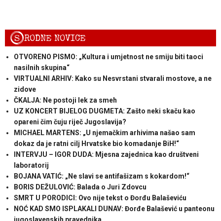
S
RODNE NOVICE
OTVORENO PISMO: „Kultura i umjetnost ne smiju biti taoci
nasilnih skupina“
VIRTUALNI ARHIV: Kako su Nesvrstani stvarali mostove, a ne
zidove
ČKALJA: Ne postoji lek za smeh
UZ KONCERT BIJELOG DUGMETA: Zašto neki skaču kao
opareni čim čuju riječ Jugoslavija?
MICHAEL MARTENS: „U njemačkim arhivima našao sam
dokaz da je ratni cilj Hrvatske bio komadanje BiH!“
INTERVJU – IGOR DUDA: Mjesna zajednica kao društveni
laboratorij
BOJANA VATIĆ: „Ne slavi se antifašizam s kokardom!“
BORIS DEŽULOVIĆ: Balada o Juri Zdovcu
SMRT U PORODICI: Ovo nije tekst o Đorđu Balaševiću
NOĆ KAD SMO ISPLAKALI DUNAV: Đorđe Balašević u panteonu
jugoslavenskih pravednika