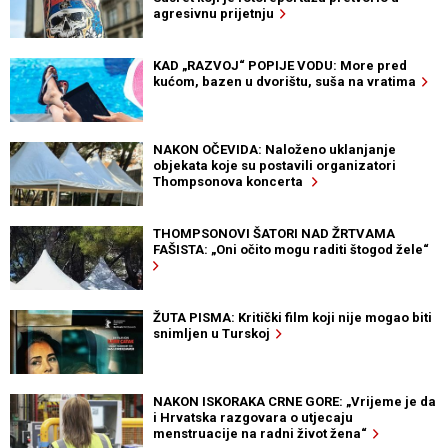
agresivnu prijetnju
KAD „RAZVOJ“ POPIJE VODU: More pred
kućom, bazen u dvorištu, suša na vratima
NAKON OČEVIDA: Naloženo uklanjanje
objekata koje su postavili organizatori
Thompsonova koncerta
THOMPSONOVI ŠATORI NAD ŽRTVAMA
FAŠISTA: „Oni očito mogu raditi štogod žele“
ŽUTA PISMA: Kritički film koji nije mogao biti
snimljen u Turskoj
NAKON ISKORAKA CRNE GORE: „Vrijeme je da
i Hrvatska razgovara o utjecaju
menstruacije na radni život žena“