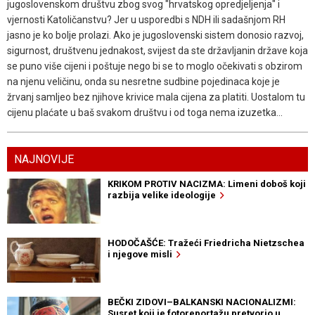
jugoslovenskom društvu zbog svog "hrvatskog opredjeljenja" i
vjernosti Katoličanstvu? Jer u usporedbi s NDH ili sadašnjom RH
jasno je ko bolje prolazi. Ako je jugoslovenski sistem donosio razvoj,
sigurnost, društvenu jednakost, svijest da ste državljanin države koja
se puno više cijeni i poštuje nego bi se to moglo očekivati s obzirom
na njenu veličinu, onda su nesretne sudbine pojedinaca koje je
žrvanj samljeo bez njihove krivice mala cijena za platiti. Uostalom tu
cijenu plaćate u baš svakom društvu i od toga nema izuzetka...
NAJNOVIJE
KRIKOM PROTIV NACIZMA: Limeni doboš koji
razbija velike ideologije
HODOČAŠĆE: Tražeći Friedricha Nietzschea
i njegove misli
BEČKI ZIDOVI–BALKANSKI NACIONALIZMI:
Susret koji je fotoreportažu pretvorio u