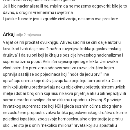
Je li bio nacionalista ili ne, mislim da ne mozemo odgovoriti: bilo je to
davno, u drugim vremenima i uvjetima.
Ljudske fusnote jesu izgradile civilizaciju; ne samo ove prostore.
Arkaj
prije 2 mjeseca
Valjat će mi pročitat ovu knjigu. Ali već sad mi se čini da je autor u
krivu kad tvrdi da je ona "snažna i uvjerljiva kritika jugoslovenskog
društva" i da su oni koji je čitaju s pozicije hrvatskog nacionalizma i
suprematizma poput Velinića svjesniji njenog efekta. Jer svaka
vlast osim što preuzima odgovornost za razvoj društva kojim
upravlja sastiji se od pojedinaca koji "hoće da jedu prvi" i ne
opraštaju onima koje doživljavaju kao prijetnju tom poretku. Osim
onih koji uistinu predstavljaju neku objektivnu prijetnju sistem uvijek
melje i dobar broj onih koji nisu nikakva prijetnja ali su bili nepažljivi ili
samo nesretni dovoljno da se okliznu i upadnu u žrvanj. S pozicije
hrvatskog supremaciste koji NDH gleda suznim očima zbog njene
nezaslužene propasti ovakva kritika jugoslovenskog društva u kome
pojedinci ispaštaju zbog svoje homoseksualne orjentacije je prst u
oko. Jer što je s onih "nekoliko miliona" hrvata koji su ispaštali u