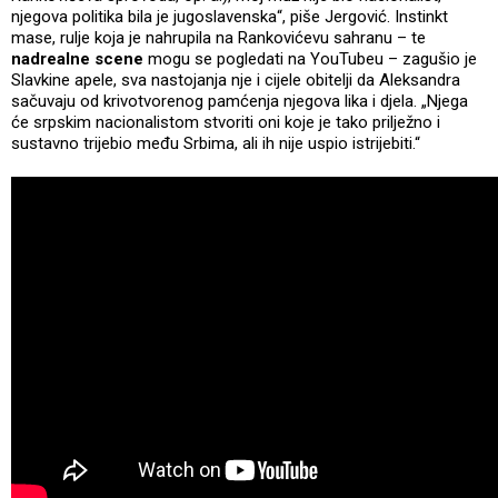
njegova politika bila je jugoslavenska“, piše Jergović. Instinkt
mase, rulje koja je nahrupila na Rankovićevu sahranu – te
nadrealne scene
mogu se pogledati na YouTubeu – zagušio je
Slavkine apele, sva nastojanja nje i cijele obitelji da Aleksandra
sačuvaju od krivotvorenog pamćenja njegova lika i djela. „Njega
će srpskim nacionalistom stvoriti oni koje je tako prilježno i
sustavno trijebio među Srbima, ali ih nije uspio istrijebiti.“