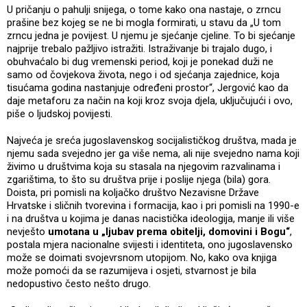
U pričanju o pahulji snijega, o tome kako ona nastaje, o zrncu
prašine bez kojeg se ne bi mogla formirati, u stavu da „U tom
zrncu jedna je povijest. U njemu je sjećanje cjeline. To bi sjećanje
najprije trebalo pažljivo istražiti. Istraživanje bi trajalo dugo, i
obuhvaćalo bi dug vremenski period, koji je ponekad duži ne
samo od čovjekova života, nego i od sjećanja zajednice, koja
tisućama godina nastanjuje određeni prostor“, Jergović kao da
daje metaforu za način na koji kroz svoja djela, uključujući i ovo,
piše o ljudskoj povijesti.
Najveća je sreća jugoslavenskog socijalističkog društva, mada je
njemu sada svejedno jer ga više nema, ali nije svejedno nama koji
živimo u društvima koja su stasala na njegovim razvalinama i
zgarištima, to što su društva prije i poslije njega (bila) gora.
Doista, pri pomisli na koljačko društvo Nezavisne Države
Hrvatske i sličnih tvorevina i formacija, kao i pri pomisli na 1990-e
i na društva u kojima je danas nacistička ideologija, manje ili više
nevješto
umotana u „ljubav prema obitelji, domovini i Bogu“
,
postala mjera nacionalne svijesti i identiteta, ono jugoslavensko
može se doimati svojevrsnom utopijom. No, kako ova knjiga
može pomoći da se razumijeva i osjeti, stvarnost je bila
nedopustivo često nešto drugo.