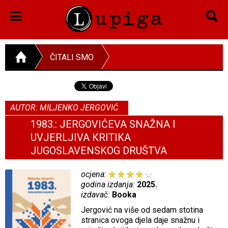
ČITALI SMO
AUTOR: MILJENKO JERGOVIĆ
1983.: JERGOVIĆEVA SNAŽNA I
UVJERLJIVA KRITIKA
JUGOSLAVENSKOG DRUŠTVA
ocjena:
godina izdanja:
2025.
izdavač:
Booka
Jergović na više od sedam stotina
stranica ovoga djela daje snažnu i