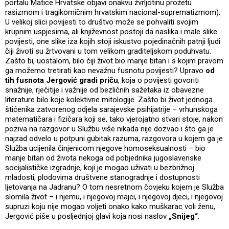
portalu Matice Hrvatske objavi onakvu žvrljotinu prožetu
rasizmom i tragikomičnim hrvatskim nacional-suprematizmom).
U velikoj slici povijesti to društvo može se pohvaliti svojim
krupnim uspjesima, ali književnost postoji da naslika i male slike
povijesti, one slike iza kojih stoji iskustvo pojedinačnih patnji ljudi
čiji životi su žrtvovani u tom velikom graditeljskom poduhvatu.
Zašto bi, uostalom, bilo čiji život bio manje bitan i s kojim pravom
ga možemo tretirati kao nevažnu fusnotu povijesti? Upravo
od
tih fusnota Jergović gradi priču
, koja o povijesti govoriti
snažnije, rječitije i važnije od bezličnih sažetaka iz obavezne
literature bilo koje kolektivne mitologije. Zašto bi život jednoga
štićenika zatvorenog odjela sarajevske psihijatrije – vrhunskoga
matematičara i fizičara koji se, tako vjerojatno stvari stoje, nakon
poziva na razgovor u Službu više nikada nije dozvao i što ga je
najzad odvelo u potpuni gubitak razuma, razgovora u kojem ga je
Služba ucijenila činjenicom njegove homoseksualnosti – bio
manje bitan od života nekoga od pobjednika jugoslavenske
socijalističke izgradnje, koji je mogao uživati u bezbrižnoj
mladosti, plodovima društvene stanogradnje i dostupnosti
ljetovanja na Jadranu? O tom nesretnom čovjeku kojem je Služba
slomila život – i njemu, i njegovoj majci, i njegovoj djeci, i njegovoj
supruzi koju nije mogao voljeti onako kako muškarac voli ženu,
Jergović piše u posljednjoj glavi koja nosi naslov
„Snijeg“
.