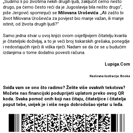
„Sudimo li po životima nekih drugih ljudi, zaključit ćemo nešto
drugo, pa ćemo često reći da je Jugoslavija bila nešto drugo“,
piše Jergović spominjući se
Milovana Uroševića
. „Ali zašto bi
život Milovana Uroševića za povijest bio manje važan, ili manje
istinit, od života drugih ljudi?“
Samo jedna stvar u ovoj knjizi ovom osjetljivijem čitatelju kvarila
je čitateljski doživljaj, a to je veći broj tiskarskih grešaka, ponegdje
i nedostajućih riječi ili viška riječi. Nadam se da će se u budućim
izdanjima o tome dodatno povesti računa.
Lupiga.Com
Naslovna ilustracija: Booka
Sviđa vam se ono što radimo? Želite više ovakvih tekstova?
Možete nas financijski poduprijeti uplatom preko ovog QR
koda. Svaka pomoć onih koji nas čitaju, čitateljice i čitatelja
poput tebe, uvijek je i više nego dobrodošao vjetar u leđa.