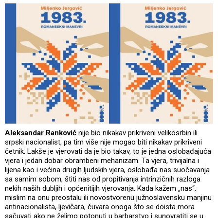
Aleksandar Ranković
nije bio nikakav prikriveni velikosrbin ili
srpski nacionalist, pa tim više nije mogao biti nikakav prikriveni
četnik. Lakše je vjerovati da je bio takav, to je jedna oslobađajuća
vjera i jedan dobar obrambeni mehanizam. Ta vjera, trivijalna i
lijena kao i većina drugih ljudskih vjera, oslobađa nas suočavanja
sa samim sobom, štiti nas od propitivanja intrinzičnih razloga
nekih naših dubljih i općenitijih vjerovanja. Kada kažem „nas“,
mislim na onu preostalu ili novostvorenu južnoslavensku manjinu
antinacionalista, ljevičara, čuvara onoga što se doista mora
sačuvati ako ne želimo potonuti u barbarstvo i sunovratiti se u