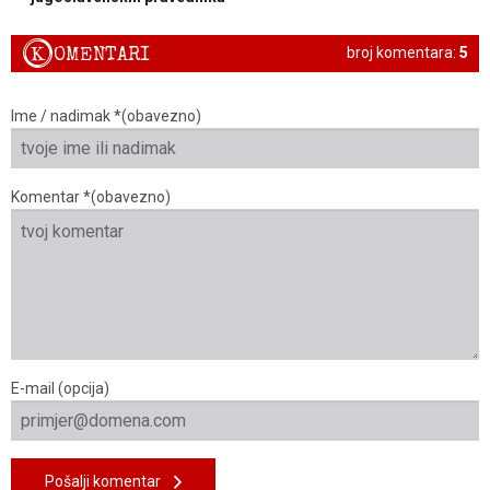
K
OMENTARI
broj komentara:
5
Ime / nadimak *(obavezno)
Komentar *(obavezno)
E-mail (opcija)
Pošalji komentar