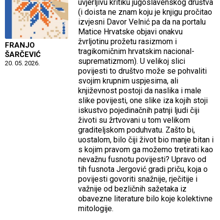
uvjerljivu kritiku jugoslavenskog društva
(i doista ne znam koju je knjigu pročitao
izvjesni Davor Velnić pa da na portalu
Matice Hrvatske objavi onakvu
žvrljotinu prožetu rasizmom i
FRANJO
tragikomičnim hrvatskim nacional-
ŠARČEVIĆ
suprematizmom). U velikoj slici
20. 05. 2026.
povijesti to društvo može se pohvaliti
svojim krupnim uspjesima, ali
književnost postoji da naslika i male
slike povijesti, one slike iza kojih stoji
iskustvo pojedinačnih patnji ljudi čiji
životi su žrtvovani u tom velikom
graditeljskom poduhvatu. Zašto bi,
uostalom, bilo čiji život bio manje bitan i
s kojim pravom ga možemo tretirati kao
nevažnu fusnotu povijesti? Upravo od
tih fusnota Jergović gradi priču, koja o
povijesti govoriti snažnije, rječitije i
važnije od bezličnih sažetaka iz
obavezne literature bilo koje kolektivne
mitologije.