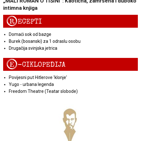
„MALI ROMAN O TIŠINI“: Kaotična, zamršena i duboko
intimna knjiga
R
ECEPTI
Domaći sok od bazge
Burek (bosanski) za 1 odraslu osobu
Drugačija svinjska jetrica
E
-CIKLOPEDIJA
Povijesni put Hitlerove 'klonje'
Yugo - urbana legenda
Freedom Theatre (Teatar slobode)