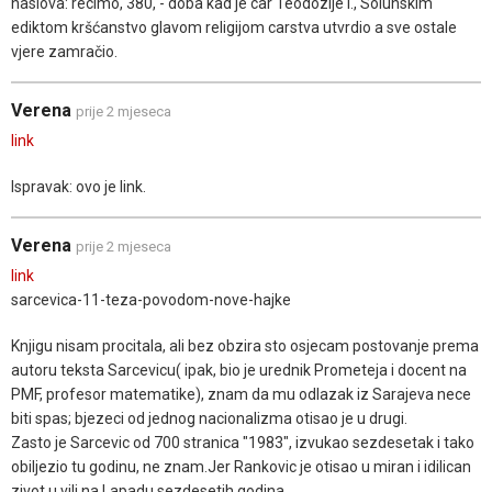
naslova: recimo, 380, - doba kad je car Teodozije I., Solunskim
ediktom kršćanstvo glavom religijom carstva utvrdio a sve ostale
vjere zamračio.
Verena
prije 2 mjeseca
link
Ispravak: ovo je link.
Verena
prije 2 mjeseca
link
sarcevica-11-teza-povodom-nove-hajke
Knjigu nisam procitala, ali bez obzira sto osjecam postovanje prema
autoru teksta Sarcevicu( ipak, bio je urednik Prometeja i docent na
PMF, profesor matematike), znam da mu odlazak iz Sarajeva nece
biti spas; bjezeci od jednog nacionalizma otisao je u drugi.
Zasto je Sarcevic od 700 stranica "1983", izvukao sezdesetak i tako
obiljezio tu godinu, ne znam.Jer Rankovic je otisao u miran i idilican
zivot u vili na Lapadu sezdesetih godina.