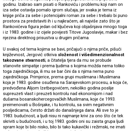
godinu. Izabrao sam pisati o Rankoviću i problemu koji nam on
iza sebe ostavlja pomalo igrom slučaja, jer svaka je tema iz
knjige priča za sebe i potencijalni roman za sebe i trebalo bi puno
prostora za predstaviti ih i u najkraćem, ali najviše zato što je
Rankovićeva figura jedan od ključeva koji objašnjava mnogo toga
i iz 1983. godine i iz cijele povijesti Titove Jugoslavije, makar i bez
njezina direktnog prisustva u drugim pričama.
U svakoj od tema kojima se bavi, pričajući o njima priče, pišući
književnost, Jergović otkriva
složenost i višedimenzionalnost
takozvane stvarnosti
, a čitatelja tjera da mu se probude
stanovite simpatije i prema ljudima s kojima možda nema toliko
toga zajedničkoga, ili mu se bar čini da s njima nema puno
zajedničkoga. Primjerice, prema grupi muslimana i Muslimana
koja je 1983. godine osuđena na Sarajevskom procesu, a koja će,
predvođena Alijom Izetbegovićem, nekoliko godina poslije
supreuzeti vlast i preuzeti kontrolu nad ekonomijom i nad
dušama bosanskohercegovačkih Muslimana, koje će 1993.
preimenovati u Bošnjake, i tu kontrolu, sa svim negativnim
posljedicama, čvrsto držati do današnjega dana. Ali sve to je
1983. budućnost, a ljudi nisu ni najmanje krivi za ono što će tek
skriviti u budućnosti, i u toj 1983. godini oni su zaista grupa ljudi
spram koje bi bilo nisko, bilo bi tako kukavički i režimski, ne imati