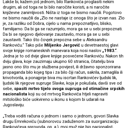
Lakše bi, kažem još jednom, bilo Rankovića proglasiti nekim
drugim, ali od toga ne bi bilo naročite koristi, a ni naročite
književne zanimljivosti. Ništa iz toga ne bismo naučili. Pogotovo
ne bismo naučili da „Zlo ne nastaje iz onoga što je izvan nas. Zlo
je, za razliku od Dobra, cijelo u nama prepoznatljivo, blisko,
familijarno. Da bi ga se razumjelo, mora ga se u sebi prepoznati.
Da bi se njegovo djelovanje zaustavilo, mora ga se u sebi
zaustaviti. Tako što čovjek prepozna sebe u Aleksandru
Rankoviću.“ Tako piše
Miljenko Jergović
u devetnaestoj glavi
svoje knjige romanesknih manevara koja nosi naslov
„1983.“
.
Jedna je to od dvije glave knjige posvećene Rankoviću. Nakon tih
dviju glava, koje zauzimaju ukupno 60 stranica, čitatelju biva
jasno ono što mu je službena povijest, ili državno sponzorirana
propaganda bilo kojeg tipa i za bilo čiji račun, sakrila, zamaglila ili
krivotvorila, a ponajprije biva mu iscrtan Rankovićev ljudski lik,
ljudski lik njegove supruge Slavke, koja je pokušala, davši sve od
sebe,
spasiti mrtvo tijelo svoga supruga od otimačine srpskih
nacionalista
koji su od mrtvog Rankovića htjeli napraviti
mitološko biće uokvireno u ikonu s kojom bi udarali na
Jugoslaviju.
„Treba voditi računa o jednom i samo o jednom, govori Slavka
drugu Emrekoviću (subnorovcu zaduženom za suorganizaciju
Rankovićeva sprovoda, op. a.), moj muž nije bio nacionalist,