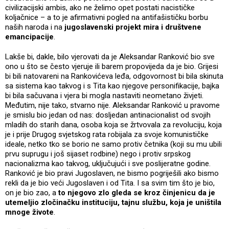
civilizacijski ambis, ako ne želimo opet postati nacističke
koljačnice – a to je afirmativni pogled na antifašističku borbu
naših naroda i na
jugoslavenski projekt mira i društvene
emancipacije
.
Lakše bi, dakle, bilo vjerovati da je Aleksandar Ranković bio sve
ono u što se često vjeruje ili barem propovijeda da je bio. Grijesi
bi bili natovareni na Rankovićeva leđa, odgovornost bi bila skinuta
sa sistema kao takvog i s Tita kao njegove personifikacije, bajka
bi bila sačuvana i vjera bi mogla nastaviti neometano živjeti.
Međutim, nije tako, stvarno nije. Aleksandar Ranković u pravome
je smislu bio jedan od nas: dosljedan antinacionalist od svojih
mladih do starih dana, osoba koja se žrtvovala za revoluciju, koja
je i prije Drugog svjetskog rata robijala za svoje komunističke
ideale, netko tko se borio ne samo protiv četnika (koji su mu ubili
prvu suprugu i još sijaset rodbine) nego i protiv srpskog
nacionalizma kao takvog, uključujući i sve poslijeratne godine.
Ranković je bio pravi Jugoslaven, ne bismo pogriješili ako bismo
rekli da je bio veći Jugoslaven i od Tita. I sa svim tim što je bio,
on je bio zao, a
to njegovo zlo gleda se kroz činjenicu da je
utemeljio zločinačku instituciju, tajnu službu, koja je uništila
mnoge živote
.