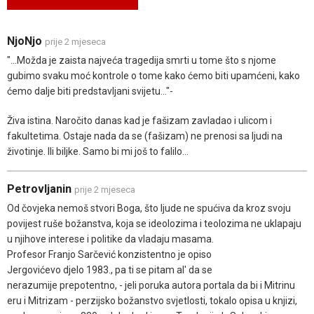
NjoNjo
prije 2 mjeseca
"...Možda je zaista najveća tragedija smrti u tome što s njome
gubimo svaku moć kontrole o tome kako ćemo biti upamćeni, kako
ćemo dalje biti predstavljani svijetu..."-
Živa istina. Naročito danas kad je fašizam zavladao i ulicom i
fakultetima. Ostaje nada da se (fašizam) ne prenosi sa ljudi na
životinje. Ili biljke. Samo bi mi još to falilo...
Petrovljanin
prije 2 mjeseca
Od čovjeka nemoš stvori Boga, što ljude ne spućiva da kroz svoju
povijest ruše božanstva, koja se ideolozima i teolozima ne uklapaju
u njihove interese i politike da vladaju masama.
Profesor Franjo Sarčević konzistentno je opiso
Jergovićevo djelo 1983., pa ti se pitam al' da se
nerazumije prepotentno, - jeli poruka autora portala da bi i Mitrinu
eru i Mitrizam - perzijsko božanstvo svjetlosti, tokalo opisa u knjizi,