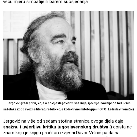
veću mjeru simpatije ili barem suosjećanja.
Jergović gradi priču, koja o povijesti govoriti snažnije, rječitije i važnije od bezličnih
sažetaka iz obavezne literature bilo koje kolektivne mitologije (FOTO: Ladislav Tomičić)
Jergović na više od sedam stotina stranica ovoga djela daje
snažnu i uvjerljivu kritiku jugoslavenskog društva
(i doista ne
znam koju je knjigu pročitao izvjesni Davor Velnić pa da na