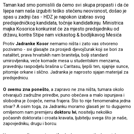
Taman kad smo pomislili da ćemo svi skupa propasti i da će
lijepa nam naša izgubiti teško stečenu neovisnost, došao je
spas u zadnji čas - HDZ je napokon izabrao svog
predsjedničkog kandidata, točnije kandidatkinju. Ministrica
majka Kosorica konkurirat će za mjesto predsjedniku od
državu, kontra Stipe nam vickastog & bodljikavog Mesića
Protiv
Jadranke
Kosor
nemamo ništa i zato vas otvoreno
pozivamo - svi glasajte za prosjedi djevojčurak koji se bori za
natalitet, prava hrvatskih nam branitelja, bolji standard
umirovljenika, veće komade mesa u studentskim menzama,
pravedniju raspodjelu brašna u Caritasu, ljepši ten, sjajnije sunce,
pitomije orkane i slično. Jadranka je naprosto sjajan materijal za
predsjednicu.
O svemu zna ponešto
, a zapravo ne zna ništa, tumara okolo
otvarajući zadružne priredbe, puno obećava a malo ispunjava i
slobodna je čovječe, nema frajera. Što to nije fenomenalna jedna
stvar? A osim toga, za Jadranku moramo glasati jer to dugujemo
omiljenom nam premijeru
doktoru Ivi
, nositelju nekoliko
počasnih doktorata i croata kravata, ljubitelju svega što je naše,
zapovjedniku, drugu i borcu.