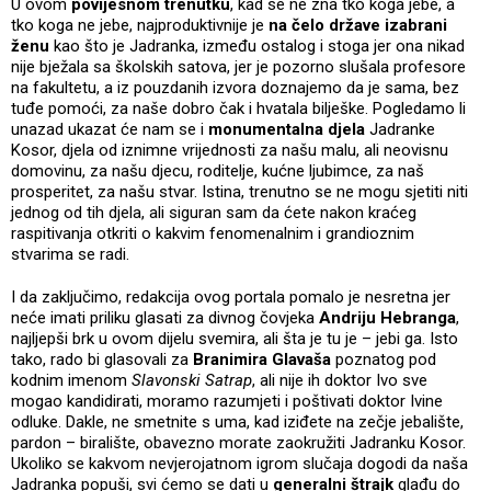
U ovom
povijesnom trenutku
, kad se ne zna tko koga jebe, a
tko koga ne jebe, najproduktivnije je
na čelo države izabrani
ženu
kao što je Jadranka, između ostalog i stoga jer ona nikad
nije bježala sa školskih satova, jer je pozorno slušala profesore
na fakultetu, a iz pouzdanih izvora doznajemo da je sama, bez
tuđe pomoći, za naše dobro čak i hvatala bilješke. Pogledamo li
unazad ukazat će nam se i
monumentalna djela
Jadranke
Kosor, djela od iznimne vrijednosti za našu malu, ali neovisnu
domovinu, za našu djecu, roditelje, kućne ljubimce, za naš
prosperitet, za našu stvar. Istina, trenutno se ne mogu sjetiti niti
jednog od tih djela, ali siguran sam da ćete nakon kraćeg
raspitivanja otkriti o kakvim fenomenalnim i grandioznim
stvarima se radi.
I da zaključimo, redakcija ovog portala pomalo je nesretna jer
neće imati priliku glasati za divnog čovjeka
Andriju Hebranga
,
najljepši brk u ovom dijelu svemira, ali šta je tu je – jebi ga. Isto
tako, rado bi glasovali za
Branimira Glavaša
poznatog pod
kodnim imenom
Slavonski Satrap
, ali nije ih doktor Ivo sve
mogao kandidirati, moramo razumjeti i poštivati doktor Ivine
odluke. Dakle, ne smetnite s uma, kad iziđete na zečje jebalište,
pardon – biralište, obavezno morate zaokružiti Jadranku Kosor.
Ukoliko se kakvom nevjerojatnom igrom slučaja dogodi da naša
Jadranka popuši, svi ćemo se dati u
generalni štrajk
glađu do