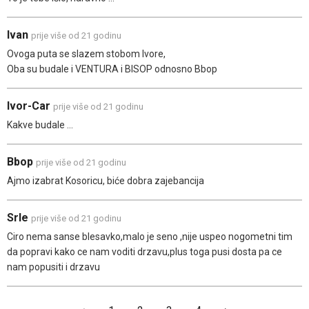
Ivan
prije više od 21 godinu
Ovoga puta se slazem stobom Ivore,
Oba su budale i VENTURA i BISOP odnosno Bbop
Ivor-Car
prije više od 21 godinu
Kakve budale ...
Bbop
prije više od 21 godinu
Ajmo izabrat Kosoricu, biće dobra zajebancija
Srle
prije više od 21 godinu
Ciro nema sanse blesavko,malo je seno ,nije uspeo nogometni tim
da popravi kako ce nam voditi drzavu,plus toga pusi dosta pa ce
nam popusiti i drzavu