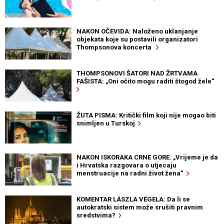
NAKON OČEVIDA: Naloženo uklanjanje
objekata koje su postavili organizatori
Thompsonova koncerta
THOMPSONOVI ŠATORI NAD ŽRTVAMA
FAŠISTA: „Oni očito mogu raditi štogod žele“
ŽUTA PISMA: Kritički film koji nije mogao biti
snimljen u Turskoj
NAKON ISKORAKA CRNE GORE: „Vrijeme je da
i Hrvatska razgovara o utjecaju
menstruacije na radni život žena“
KOMENTAR LÁSZLA VÉGELA: Da li se
autokratski sistem može srušiti pravnim
sredstvima?