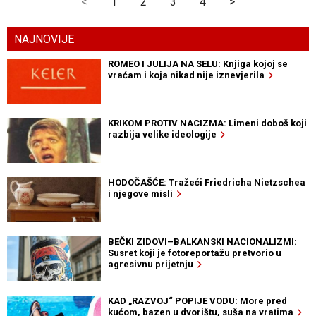
<
1
2
3
4
>
NAJNOVIJE
ROMEO I JULIJA NA SELU: Knjiga kojoj se
vraćam i koja nikad nije iznevjerila
KRIKOM PROTIV NACIZMA: Limeni doboš koji
razbija velike ideologije
HODOČAŠĆE: Tražeći Friedricha Nietzschea
i njegove misli
BEČKI ZIDOVI–BALKANSKI NACIONALIZMI:
Susret koji je fotoreportažu pretvorio u
agresivnu prijetnju
KAD „RAZVOJ“ POPIJE VODU: More pred
kućom, bazen u dvorištu, suša na vratima