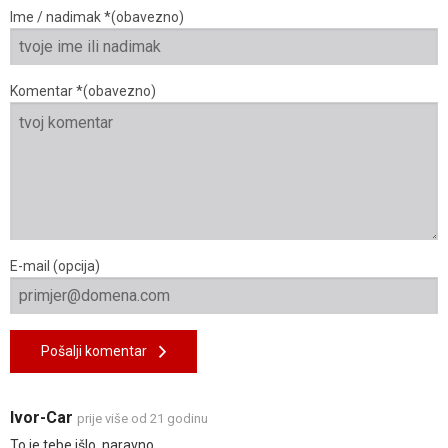
Ime / nadimak *(obavezno)
Komentar *(obavezno)
E-mail (opcija)
Pošalji komentar
Ivor-Car
prije više od 21 godinu
To je tebe išlo, naravno ...