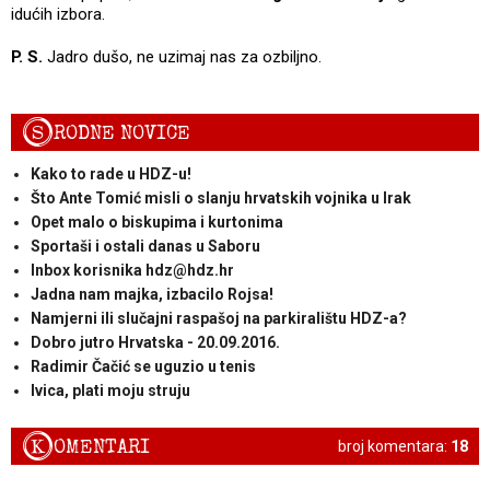
idućih izbora.
P. S.
Jadro dušo, ne uzimaj nas za ozbiljno.
S
RODNE NOVICE
Kako to rade u HDZ-u!
Što Ante Tomić misli o slanju hrvatskih vojnika u Irak
Opet malo o biskupima i kurtonima
Sportaši i ostali danas u Saboru
Inbox korisnika hdz@hdz.hr
Jadna nam majka, izbacilo Rojsa!
Namjerni ili slučajni raspašoj na parkiralištu HDZ-a?
Dobro jutro Hrvatska - 20.09.2016.
Radimir Čačić se uguzio u tenis
Ivica, plati moju struju
K
OMENTARI
broj komentara:
18