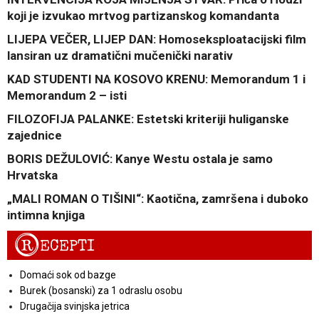
koji je izvukao mrtvog partizanskog komandanta
LIJEPA VEČER, LIJEP DAN: Homoseksploatacijski film
lansiran uz dramatični mučenički narativ
KAD STUDENTI NA KOSOVO KRENU: Memorandum 1 i
Memorandum 2 – isti
FILOZOFIJA PALANKE: Estetski kriteriji huliganske
zajednice
BORIS DEŽULOVIĆ: Kanye Westu ostala je samo
Hrvatska
„MALI ROMAN O TIŠINI“: Kaotična, zamršena i duboko
intimna knjiga
R
ECEPTI
Domaći sok od bazge
Burek (bosanski) za 1 odraslu osobu
Drugačija svinjska jetrica