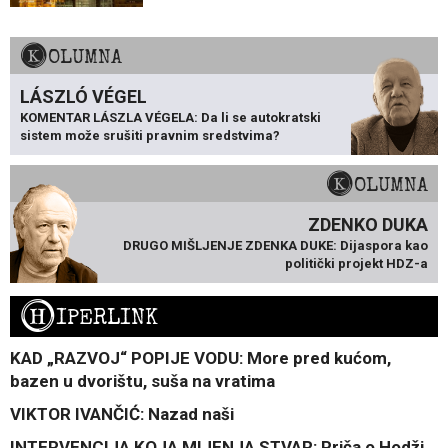
KOLUMNA
LÁSZLÓ VÉGEL
KOMENTAR LÁSZLA VÉGELA: Da li se autokratski
sistem može srušiti pravnim sredstvima?
KOLUMNA
ZDENKO DUKA
DRUGO MIŠLJENJE ZDENKA DUKE: Dijaspora kao
politički projekt HDZ-a
H
IPERLINK
KAD „RAZVOJ“ POPIJE VODU: More pred kućom,
bazen u dvorištu, suša na vratima
VIKTOR IVANČIĆ: Nazad naši
INTERVENCIJA KOJA MIJENJA STVAR: Priča o Hodži