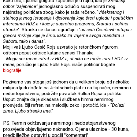
Kako bilo, Ljubina golgota započela je u rujnu, kad je
Središnji
odbor "zajebnice"
jednoglasno odlučio suspendirati mog
najdražeg političara zbog, kako je tada rečeno, "
višekratnog i
stalnog javnog istupanja i djelovanja koje šteti ugledu i političkim
interesima HDZ-a i koje je suprotno programu, Statutu i politici
stranke
". Stranka se danas ograđuje i "
od svih Ćesićevih istupa i
govora mržnje koje je širio, kako za vrijeme svoga mandata u
Saboru, tako i danas
".
Moj i vaš Ljubo Ćesić Rojs uzvratio je retoričkom figurom,
oštrom poput oštrice katane sensei Thanake.
-
Mogu oni mene istrat iz HDZ-a, al niko ne može istrat HDZ iz
mene
, poručio je Ljubo Rolls Rojs, inače političar bogate
biografije
.
Pozivamo vas stoga još jednom da u velikom broju od nekoliko
milijuna ljudi dođete na Jelatschich platz i na taj način, nemirno i
nedostojanstveno, podržite povratak Rollsa Rojsa u politiku.
Usput, znajte da je skladana i službena himna nemirnog
prosvjeda, čiji refren, na melodiju zeko i potočić, ide - "
Dolazi
zima, Ljubo stranku ima
."
P.S. Termin održavanja nemirnog i nedostojanstvenog
prosvjeda objavljujemo naknadno. Cijena ulaznice - 30 kuna,
predbilježbe ostaviti u opciji "komentari".