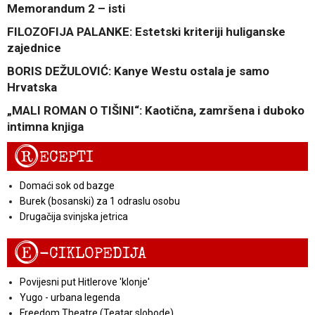
Memorandum 2 – isti
FILOZOFIJA PALANKE: Estetski kriteriji huliganske
zajednice
BORIS DEŽULOVIĆ: Kanye Westu ostala je samo
Hrvatska
„MALI ROMAN O TIŠINI“: Kaotična, zamršena i duboko
intimna knjiga
R
ECEPTI
Domaći sok od bazge
Burek (bosanski) za 1 odraslu osobu
Drugačija svinjska jetrica
E
-CIKLOPEDIJA
Povijesni put Hitlerove 'klonje'
Yugo - urbana legenda
Freedom Theatre (Teatar slobode)