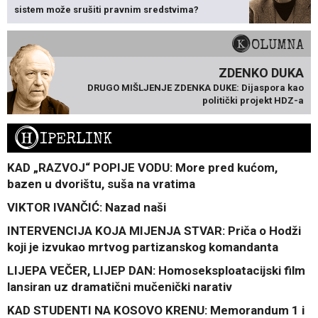
sistem može srušiti pravnim sredstvima?
KOLUMNA
ZDENKO DUKA
DRUGO MIŠLJENJE ZDENKA DUKE: Dijaspora kao
politički projekt HDZ-a
H
IPERLINK
KAD „RAZVOJ“ POPIJE VODU: More pred kućom,
bazen u dvorištu, suša na vratima
VIKTOR IVANČIĆ: Nazad naši
INTERVENCIJA KOJA MIJENJA STVAR: Priča o Hodži
koji je izvukao mrtvog partizanskog komandanta
LIJEPA VEČER, LIJEP DAN: Homoseksploatacijski film
lansiran uz dramatični mučenički narativ
KAD STUDENTI NA KOSOVO KRENU: Memorandum 1 i