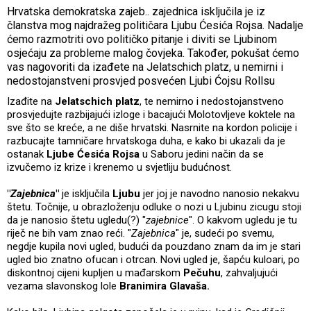
Hrvatska demokratska zajeb.. zajednica isključila je iz
članstva mog najdražeg političara Ljubu Ćesića Rojsa. Nadalje
ćemo razmotriti ovo političko pitanje i diviti se Ljubinom
osjećaju za probleme malog čovjeka. Također, pokušat ćemo
vas nagovoriti da izađete na Jelatschich platz, u nemirni i
nedostojanstveni prosvjed posvećen Ljubi Ćojsu Rollsu
Izađite na
Jelatschich platz
, te nemirno i nedostojanstveno
prosvjedujte razbijajući izloge i bacajući Molotovljeve koktele na
sve što se kreće, a ne diše hrvatski. Nasrnite na kordon policije i
razbucajte tamničare hrvatskoga duha, e kako bi ukazali da je
ostanak
Ljube Ćesića Rojsa
u Saboru jedini način da se
izvučemo iz krize i krenemo u svjetliju budućnost.
"
Zajebnica
"
je isključila
Ljubu
jer joj je navodno nanosio nekakvu
štetu. Točnije, u obrazloženju odluke o nozi u Ljubinu zicugu stoji
da je nanosio štetu ugledu(?) "
zajebnice
". O kakvom ugledu je tu
riječ ne bih vam znao reći. "
Zajebnica
" je, sudeći po svemu,
negdje kupila novi ugled, budući da pouzdano znam da im je stari
ugled bio znatno ofucan i otrcan. Novi ugled je, šapću kuloari, po
diskontnoj cijeni kupljen u mađarskom
Pečuhu
, zahvaljujući
vezama slavonskog lole
Branimira Glavaša.