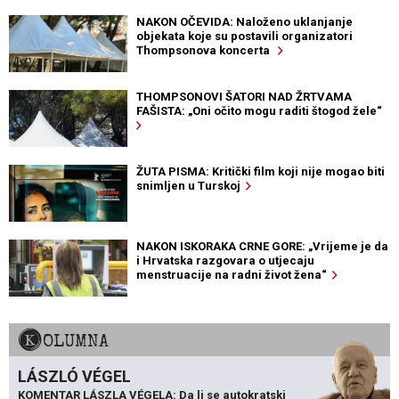
NAKON OČEVIDA: Naloženo uklanjanje
objekata koje su postavili organizatori
Thompsonova koncerta
THOMPSONOVI ŠATORI NAD ŽRTVAMA
FAŠISTA: „Oni očito mogu raditi štogod žele“
ŽUTA PISMA: Kritički film koji nije mogao biti
snimljen u Turskoj
NAKON ISKORAKA CRNE GORE: „Vrijeme je da
i Hrvatska razgovara o utjecaju
menstruacije na radni život žena“
KOLUMNA
LÁSZLÓ VÉGEL
KOMENTAR LÁSZLA VÉGELA: Da li se autokratski