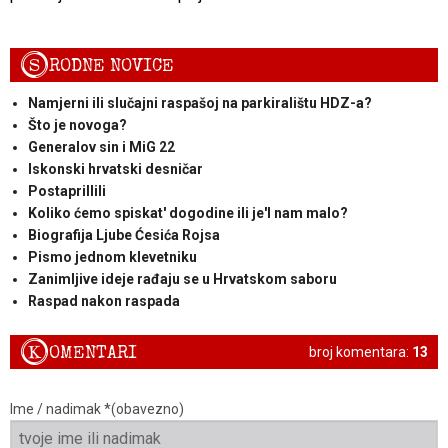
S
RODNE NOVICE
Namjerni ili slučajni raspašoj na parkiralištu HDZ-a?
Što je novoga?
Generalov sin i MiG 22
Iskonski hrvatski desničar
Postaprillili
Koliko ćemo spiskat' dogodine ili je'l nam malo?
Biografija Ljube Ćesića Rojsa
Pismo jednom klevetniku
Zanimljive ideje rađaju se u Hrvatskom saboru
Raspad nakon raspada
K
OMENTARI
broj komentara:
13
Ime / nadimak *(obavezno)