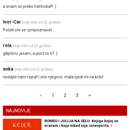
a znam se preko hattricka!!! :)
Ivor-Car
prije više od 22 godine
Počeli ste se i prepoznavat ...
rola
prije više od 22 godine
gilipteru: jesam, a jesi li to ti? :)
anka
prije više od 22 godine
nedajte nam rojsa!! i ono njegovo: mala sjedi mi na krilo!
<
1
2
3
>
NAJNOVIJE
ROMEO I JULIJA NA SELU: Knjiga kojoj se
vraćam i koja nikad nije iznevjerila