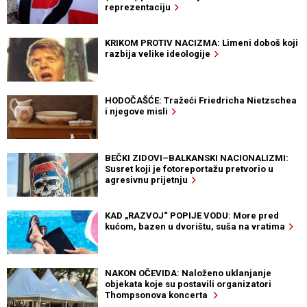
reprezentaciju
KRIKOM PROTIV NACIZMA: Limeni doboš koji
razbija velike ideologije
HODOČAŠĆE: Tražeći Friedricha Nietzschea
i njegove misli
BEČKI ZIDOVI–BALKANSKI NACIONALIZMI:
Susret koji je fotoreportažu pretvorio u
agresivnu prijetnju
KAD „RAZVOJ“ POPIJE VODU: More pred
kućom, bazen u dvorištu, suša na vratima
NAKON OČEVIDA: Naloženo uklanjanje
objekata koje su postavili organizatori
Thompsonova koncerta