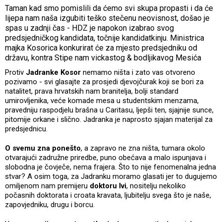
Taman kad smo pomislili da ćemo svi skupa propasti i da će
lijepa nam naša izgubiti teško stečenu neovisnost, došao je
spas u zadnji čas - HDZ je napokon izabrao svog
predsjedničkog kandidata, točnije kandidatkinju. Ministrica
majka Kosorica konkurirat će za mjesto predsjedniku od
državu, kontra Stipe nam vickastog & bodljikavog Mesića
Protiv
Jadranke
Kosor
nemamo ništa i zato vas otvoreno
pozivamo - svi glasajte za prosjedi djevojčurak koji se bori za
natalitet, prava hrvatskih nam branitelja, bolji standard
umirovljenika, veće komade mesa u studentskim menzama,
pravedniju raspodjelu brašna u Caritasu, ljepši ten, sjajnije sunce,
pitomije orkane i slično. Jadranka je naprosto sjajan materijal za
predsjednicu.
O svemu zna ponešto
, a zapravo ne zna ništa, tumara okolo
otvarajući zadružne priredbe, puno obećava a malo ispunjava i
slobodna je čovječe, nema frajera. Što to nije fenomenalna jedna
stvar? A osim toga, za Jadranku moramo glasati jer to dugujemo
omiljenom nam premijeru
doktoru Ivi
, nositelju nekoliko
počasnih doktorata i croata kravata, ljubitelju svega što je naše,
zapovjedniku, drugu i borcu.