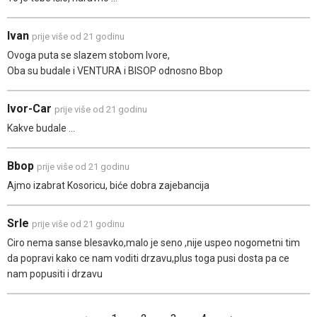
Ivan
prije više od 21 godinu
Ovoga puta se slazem stobom Ivore,
Oba su budale i VENTURA i BISOP odnosno Bbop
Ivor-Car
prije više od 21 godinu
Kakve budale ...
Bbop
prije više od 21 godinu
Ajmo izabrat Kosoricu, biće dobra zajebancija
Srle
prije više od 21 godinu
Ciro nema sanse blesavko,malo je seno ,nije uspeo nogometni tim
da popravi kako ce nam voditi drzavu,plus toga pusi dosta pa ce
nam popusiti i drzavu