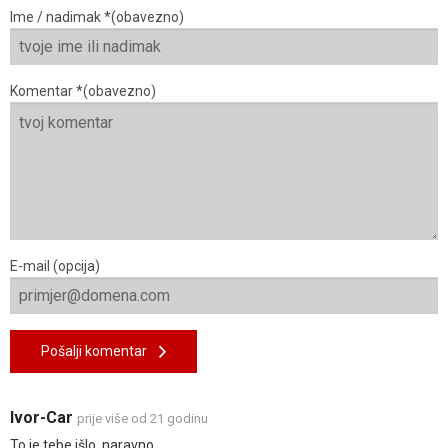
Ime / nadimak *(obavezno)
Komentar *(obavezno)
E-mail (opcija)
Pošalji komentar
Ivor-Car
prije više od 21 godinu
To je tebe išlo, naravno ...