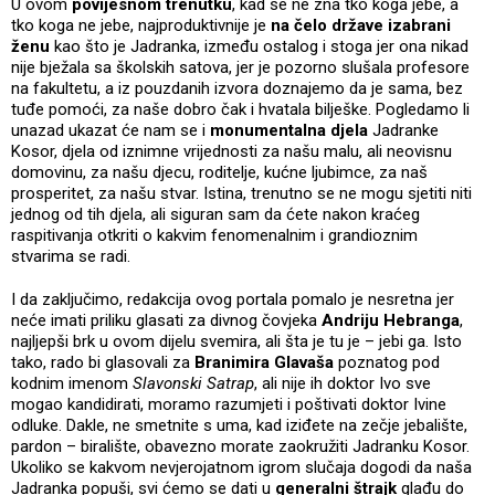
U ovom
povijesnom trenutku
, kad se ne zna tko koga jebe, a
tko koga ne jebe, najproduktivnije je
na čelo države izabrani
ženu
kao što je Jadranka, između ostalog i stoga jer ona nikad
nije bježala sa školskih satova, jer je pozorno slušala profesore
na fakultetu, a iz pouzdanih izvora doznajemo da je sama, bez
tuđe pomoći, za naše dobro čak i hvatala bilješke. Pogledamo li
unazad ukazat će nam se i
monumentalna djela
Jadranke
Kosor, djela od iznimne vrijednosti za našu malu, ali neovisnu
domovinu, za našu djecu, roditelje, kućne ljubimce, za naš
prosperitet, za našu stvar. Istina, trenutno se ne mogu sjetiti niti
jednog od tih djela, ali siguran sam da ćete nakon kraćeg
raspitivanja otkriti o kakvim fenomenalnim i grandioznim
stvarima se radi.
I da zaključimo, redakcija ovog portala pomalo je nesretna jer
neće imati priliku glasati za divnog čovjeka
Andriju Hebranga
,
najljepši brk u ovom dijelu svemira, ali šta je tu je – jebi ga. Isto
tako, rado bi glasovali za
Branimira Glavaša
poznatog pod
kodnim imenom
Slavonski Satrap
, ali nije ih doktor Ivo sve
mogao kandidirati, moramo razumjeti i poštivati doktor Ivine
odluke. Dakle, ne smetnite s uma, kad iziđete na zečje jebalište,
pardon – biralište, obavezno morate zaokružiti Jadranku Kosor.
Ukoliko se kakvom nevjerojatnom igrom slučaja dogodi da naša
Jadranka popuši, svi ćemo se dati u
generalni štrajk
glađu do