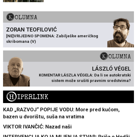
KOLUMNA
ZORAN TEOFILOVIĆ
[NE]VRIJEDNO SPOMENA: Zabilješke američkog
skribomana (V)
KOLUMNA
LÁSZLÓ VÉGEL
KOMENTAR LÁSZLA VÉGELA: Da li se autokratski
sistem može srušiti pravnim sredstvima?
H
IPERLINK
KAD „RAZVOJ“ POPIJE VODU: More pred kućom,
bazen u dvorištu, suša na vratima
VIKTOR IVANČIĆ: Nazad naši
INTERVENCIJA KOJA MIJENJA STVAR: Priča o Hodži