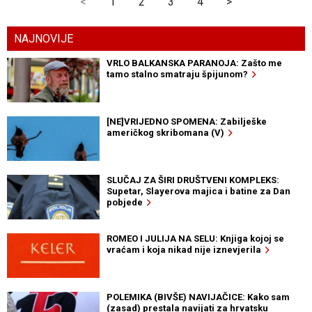
<
1
2
3
4
>
NAJNOVIJE
VRLO BALKANSKA PARANOJA: Zašto me
tamo stalno smatraju špijunom?
[NE]VRIJEDNO SPOMENA: Zabilješke
američkog skribomana (V)
SLUČAJ ZA ŠIRI DRUŠTVENI KOMPLEKS:
Supetar, Slayerova majica i batine za Dan
pobjede
ROMEO I JULIJA NA SELU: Knjiga kojoj se
vraćam i koja nikad nije iznevjerila
POLEMIKA (BIVŠE) NAVIJAČICE: Kako sam
(zasad) prestala navijati za hrvatsku