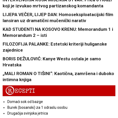
koji je izvukao mrtvog partizanskog komandanta
LIJEPA VEČER, LIJEP DAN: Homoseksploatacijski film
lansiran uz dramatični mučenički narativ
KAD STUDENTI NA KOSOVO KRENU: Memorandum 1 i
Memorandum 2 – isti
FILOZOFIJA PALANKE: Estetski kriteriji huliganske
zajednice
BORIS DEŽULOVIĆ: Kanye Westu ostala je samo
Hrvatska
„MALI ROMAN O TIŠINI“: Kaotična, zamršena i duboko
intimna knjiga
R
ECEPTI
Domaći sok od bazge
Burek (bosanski) za 1 odraslu osobu
Drugačija svinjska jetrica