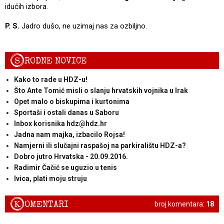
idućih izbora.
P. S.
Jadro dušo, ne uzimaj nas za ozbiljno.
S
RODNE NOVICE
Kako to rade u HDZ-u!
Što Ante Tomić misli o slanju hrvatskih vojnika u Irak
Opet malo o biskupima i kurtonima
Sportaši i ostali danas u Saboru
Inbox korisnika hdz@hdz.hr
Jadna nam majka, izbacilo Rojsa!
Namjerni ili slučajni raspašoj na parkiralištu HDZ-a?
Dobro jutro Hrvatska - 20.09.2016.
Radimir Čačić se uguzio u tenis
Ivica, plati moju struju
K
OMENTARI
broj komentara:
18