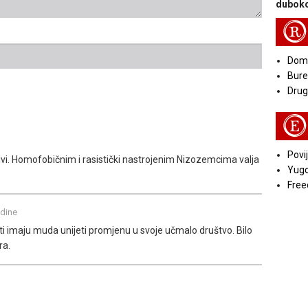
duboko
R
Doma
Bure
Druga
E
Povij
ljivi. Homofobičnim i rasistički nastrojenim Nizozemcima valja
Yugo
Free
odine
ti imaju muda unijeti promjenu u svoje učmalo društvo. Bilo
ra.