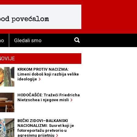
mo
Gledali smo
NOVIJE
KRIKOM PROTIV NACIZMA:
Limeni doboš koji razbija velike
ideologije
HODOČAŠĆE: Tražeći Friedricha
Nietzschea i njegove misli
BEČKI ZIDOVI–BALKANSKI
NACIONALIZMI: Susret koji je
fotoreportažu pretvorio u
agresivnu prijetnju