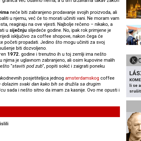
 jer granica već odavno nema, a u tim državama takav zakon
vima
neće biti zabranjeno prodavanje svojih proizvoda, ali
aliti u njemu, već će to morati učiniti vani. Ne moram vam
sta, reagiraju na ove vijesti. Najbolje rečeno – nikako, a
ati u
siječnju
slijedeće godine. No, ipak rok primjene je
rijedi isključivo za coffee shopove, nakon čega će
e početi propadati. Jedino što mogu učiniti za svoj
pušenje biti dozvoljeno.
oren
1972.
godine i trenutno ih u toj zemlji ima nešto
u njima je uglavnom zabranjeno, ali osim kupovine malih
nešto "
staviti pod zub
", popiti sokić i zaigrati poneku
LÁS
vakodnevnih posjetiteljica jednog
amsterdamskog
coffee
KOME
 dolazim svaki dan kako bih se družila sa drugim
li se
icu
sada i nešto sitno da imam za kasnije. Ovo me opusti i
sruši
lili