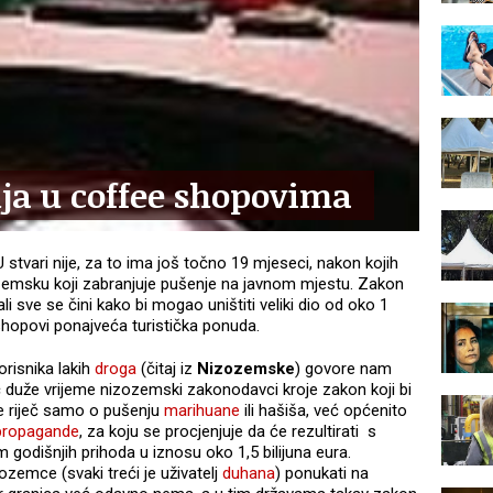
ja u coffee shopovima
 stvari nije, za to ima još točno 19 mjeseci, nakon kojih
ozemsku koji zabranjuje pušenje na javnom mjestu. Zakon
i sve se čini kako bi mogao uništiti veliki dio od oko 1
shopovi ponajveća turistička ponuda.
orisnika lakih
droga
(čitaj iz
Nizozemske
) govore nam
eć duže vrijeme nizozemski zakonodavci kroje zakon koji bi
e riječ samo o pušenju
marihuane
ili hašiša, već općenito
propagande
, za koju se procjenjuje da će rezultirati s
godišnjih prihoda u iznosu oko 1,5 bilijuna eura.
ozemce (svaki treći je uživatelj
duhana
) ponukati na