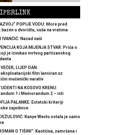
IPERLINK
AZVOJ“ POPIJE VODU: More pred
 bazen u dvorištu, suša na vratima
 IVANČIĆ: Nazad naši
ENCIJA KOJA MIJENJA STVAR: Priča o
koji je izvukao mrtvog partizanskog
danta
 VEČER, LIJEP DAN:
ksploatacijski film lansiran uz
ični mučenički narativ
TUDENTI NA KOSOVO KRENU:
ndum 1 i Memorandum 2 – isti
FIJA PALANKE: Estetski kriteriji
nske zajednice
DEŽULOVIĆ: Kanye Westu ostala je samo
ka
ROMAN O TIŠINI“: Kaotična, zamršena i