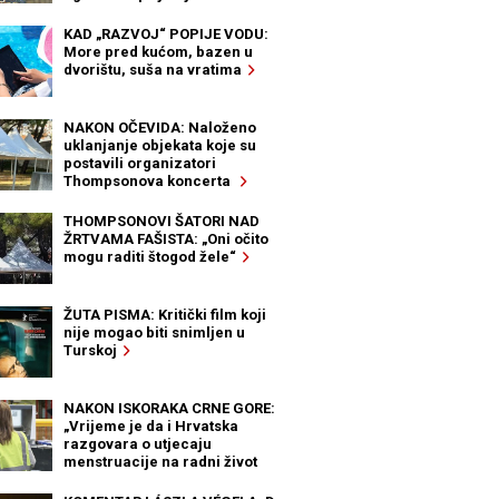
KAD „RAZVOJ“ POPIJE VODU:
More pred kućom, bazen u
dvorištu, suša na vratima
NAKON OČEVIDA: Naloženo
uklanjanje objekata koje su
postavili organizatori
Thompsonova koncerta
THOMPSONOVI ŠATORI NAD
ŽRTVAMA FAŠISTA: „Oni očito
mogu raditi štogod žele“
ŽUTA PISMA: Kritički film koji
nije mogao biti snimljen u
Turskoj
NAKON ISKORAKA CRNE GORE:
„Vrijeme je da i Hrvatska
razgovara o utjecaju
menstruacije na radni život
žena“