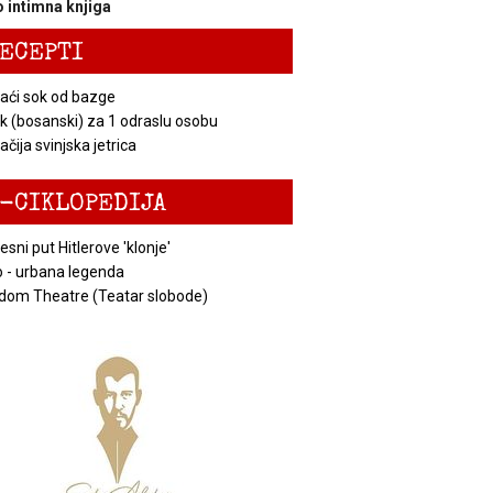
 intimna knjiga
ECEPTI
ći sok od bazge
k (bosanski) za 1 odraslu osobu
čija svinjska jetrica
-CIKLOPEDIJA
esni put Hitlerove 'klonje'
 - urbana legenda
dom Theatre (Teatar slobode)