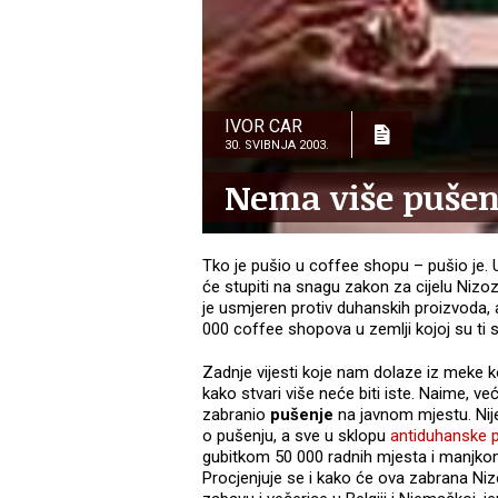
IVOR CAR
30. SVIBNJA 2003.
Nema više pušen
Tko je pušio u coffee shopu – pušio je. U
će stupiti na snagu zakon za cijelu Niz
je usmjeren protiv duhanskih proizvoda, al
000 coffee shopova u zemlji kojoj su ti 
Zadnje vijesti koje nam dolaze iz meke k
kako stvari više neće biti iste. Naime, v
zabranio
pušenje
na javnom mjestu. Nij
o pušenju, a sve u sklopu
antiduhanske 
gubitkom 50 000 radnih mjesta i manjkom 
Procjenjuje se i kako će ova zabrana Niz