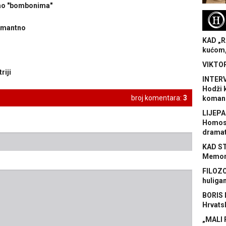
rao "bombonima"
H
rmantno
KAD „R
kućom,
VIKTOR
riji
INTERV
Hodži 
broj komentara:
3
koman
LIJEPA
Homose
dramat
KAD S
Memora
FILOZO
huliga
BORIS 
Hrvats
„MALI 