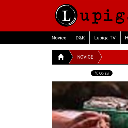
Novice
D&K
Lupiga TV
H
NOVICE