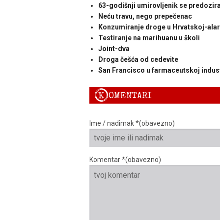
63-godišnji umirovljenik se predozi
Neću travu, nego prepečenac
Konzumiranje droge u Hrvatskoj-ala
Testiranje na marihuanu u školi
Joint-dva
Droga češća od cedevite
San Francisco u farmaceutskoj indust
K
OMENTARI
Ime / nadimak *(obavezno)
Komentar *(obavezno)