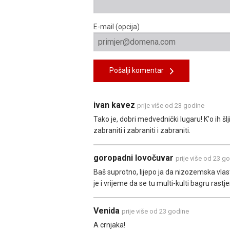
E-mail (opcija)
Pošalji komentar
ivan kavez
prije više od 23 godine
Tako je, dobri medvednički lugaru! K'o ih š
zabraniti i zabraniti i zabraniti.
goropadni lovočuvar
prije više od 23 g
Baš suprotno, lijepo ja da nizozemska vlas
je i vrijeme da se tu multi-kulti bagru rastje
Venida
prije više od 23 godine
A crnjaka!