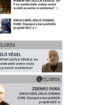
KOMENTAR LÁSZLA VÉGELA: Da
li se autokratski sistem može
srušiti pravnim sredstvima?
DRUGO MIŠLJENJE ZDENKA
DUKE: Dijaspora kao politički
projekt HDZ-a
KOLUMNA
ZLÓ VÉGEL
NTAR LÁSZLA VÉGELA: Da
 autokratski sistem može
ti pravnim sredstvima?
KOLUMNA
ZDENKO DUKA
DRUGO MIŠLJENJE ZDENKA
DUKE: Dijaspora kao politički
projekt HDZ-a