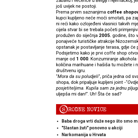
zabavu i večerice u Belgiji i Njemačkoj,
još uvijek ne postoji.
Prema prvim saznanjima
coffee shopo
kupci kupljeno neće moći smotati, pa zap
ni reći kako ozlojeđeni vlasnici takvih mje
cijela stvar bi se trebala početi primjenjiv
produžen do siječnja
2005.
godine, što v
ponajveće turističke atrakcije Nizozemsk
opstanak je postavljanje terasa, gdje će 
Podsjetimo kako je prvi coffe shop otv
manje od
1 000
. Konzumiranje alkohola 
količina marihuane i hašiša tu možete i 
društvenu igru.
"
Mora da su poludjeli
", priča jedna od s
shopa, dok pripaljuje kupljeni joint -"
Ovdje
posjetiteljima. Kupila sam za jednu pljug
uljepša mi dan!". Uh! Šta će sad?
S
RODNE NOVICE
Baba droga vrti duže nego što smo mis
"Slastan žuti" ponovno u akciji
Narkomanija u Hrvata