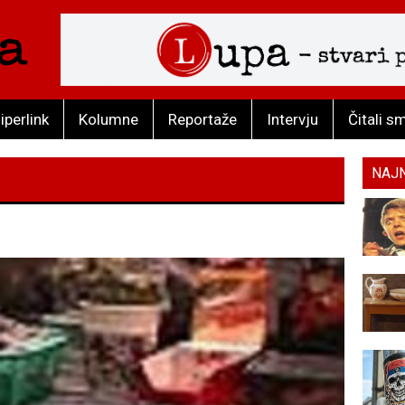
iperlink
Kolumne
Reportaže
Intervju
Čitali s
NAJ