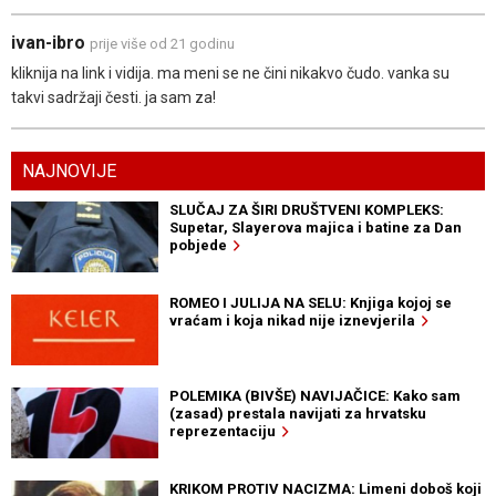
ivan-ibro
prije više od 21 godinu
kliknija na link i vidija. ma meni se ne čini nikakvo čudo. vanka su
takvi sadržaji česti. ja sam za!
NAJNOVIJE
SLUČAJ ZA ŠIRI DRUŠTVENI KOMPLEKS:
Supetar, Slayerova majica i batine za Dan
pobjede
ROMEO I JULIJA NA SELU: Knjiga kojoj se
vraćam i koja nikad nije iznevjerila
POLEMIKA (BIVŠE) NAVIJAČICE: Kako sam
(zasad) prestala navijati za hrvatsku
reprezentaciju
KRIKOM PROTIV NACIZMA: Limeni doboš koji