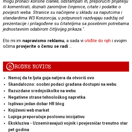
mogu pronaći korisne članke, odštampati ih, preporučiti prijatelju
ili komentirati, doznati zanimljive činjenice, citate i podatke o
povijesti weba. Stranice su načinjene u skladu sa naputcima i
standardima W3 Konzorcija, u potpunosti razdvajaju sadržaj od
prezentacije i prilagođene su čitateljima sa posebnim potrebama
jednostavnim odabirom čitljivijeg prikaza.".
Eto mi im
napravismo reklamu
, a sada vi
otiđite do njih
i svojim
očima
provjerite o čemu se radi
…
S
RODNE NOVICE
Nemoj da te ljuta guja natjera da otvoriš ovo
Skandalozno: osobni podaci građana dostupni na webu
Razuzdane srednjoškolke na webu
Negativne strane tehnološkog napretka
Isplivao jedan dobar HR blog
Književni web market
Lupiga preporučuje poslovnu inicijativu
Ekskluziva - Uznemiravajući vojnik i povjesničar trenutno star
pet godina