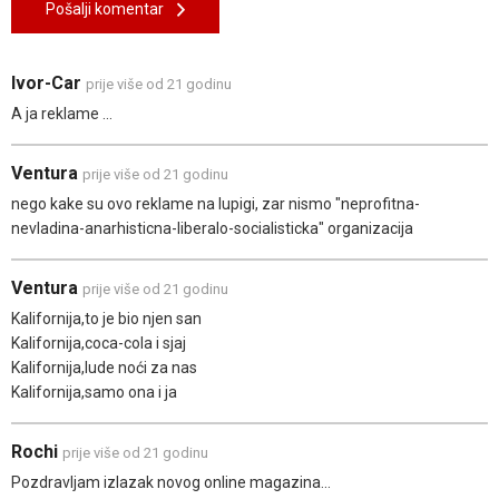
Pošalji komentar
Ivor-Car
prije više od 21 godinu
A ja reklame ...
Ventura
prije više od 21 godinu
nego kake su ovo reklame na lupigi, zar nismo "neprofitna-
nevladina-anarhisticna-liberalo-socialisticka" organizacija
Ventura
prije više od 21 godinu
Kalifornija,to je bio njen san
Kalifornija,coca-cola i sjaj
Kalifornija,lude noći za nas
Kalifornija,samo ona i ja
Rochi
prije više od 21 godinu
Pozdravljam izlazak novog online magazina...