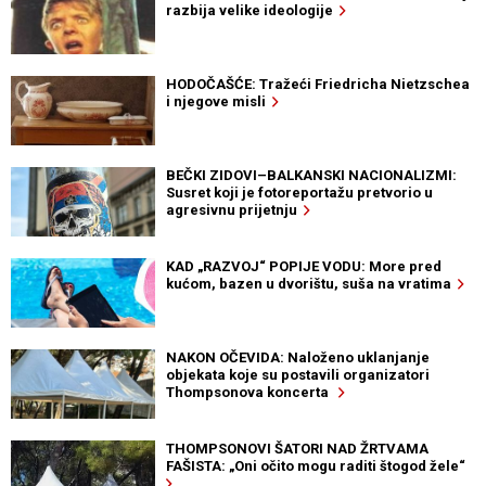
razbija velike ideologije
HODOČAŠĆE: Tražeći Friedricha Nietzschea
i njegove misli
BEČKI ZIDOVI–BALKANSKI NACIONALIZMI:
Susret koji je fotoreportažu pretvorio u
agresivnu prijetnju
KAD „RAZVOJ“ POPIJE VODU: More pred
kućom, bazen u dvorištu, suša na vratima
NAKON OČEVIDA: Naloženo uklanjanje
objekata koje su postavili organizatori
Thompsonova koncerta
THOMPSONOVI ŠATORI NAD ŽRTVAMA
FAŠISTA: „Oni očito mogu raditi štogod žele“