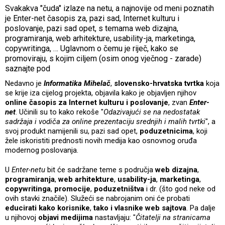
Svakakva "čuda" izlaze na netu, a najnovije od meni poznatih
je Enter-net časopis za, pazi sad, Internet kulturu i
poslovanje, pazi sad opet, s temama web dizajna,
programiranja, web arhitekture, usability-ja, marketinga,
copywritinga, … Uglavnom o čemu je riječ, kako se
promoviraju, s kojim ciljem (osim onog vječnog - zarade)
saznajte pod
Nedavno je
Informatika Mihelač
,
slovensko-hrvatska tvrtka
koja
se krije iza cijelog projekta, objavila kako je objavljen njihov
online časopis za Internet kulturu i poslovanje
, zvan
Enter-
net
. Učinili su to kako rekoše "
Odazivajući se na nedostatak
sadržaja i vodiča za online prezentaciju srednjih i malih tvrtki
", a
svoj produkt namijenili su, pazi sad opet,
poduzetnicima
, koji
žele iskoristiti prednosti novih medija kao osnovnog oruđa
modernog poslovanja.
U
Enter-netu
bit će sadržane teme s područja
web dizajna
,
programiranja
,
web arhitekture
,
usability-ja
,
marketinga
,
copywritinga
,
promocije
,
poduzetništva
i dr. (što god neke od
ovih stavki značile). Služeći se nabrojanim oni će probati
educirati
kako korisnike
,
tako i vlasnike web sajtova
. Pa dalje
u njihovoj
objavi medijima
nastavljaju: "
Čitatelji na stranicama