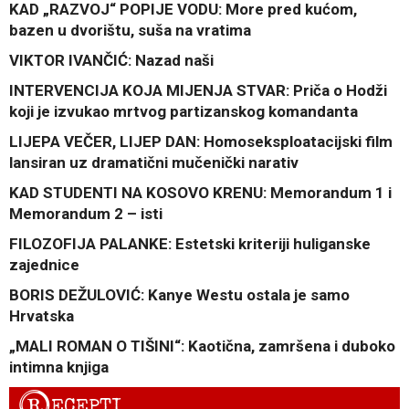
KAD „RAZVOJ“ POPIJE VODU: More pred kućom,
bazen u dvorištu, suša na vratima
VIKTOR IVANČIĆ: Nazad naši
INTERVENCIJA KOJA MIJENJA STVAR: Priča o Hodži
koji je izvukao mrtvog partizanskog komandanta
LIJEPA VEČER, LIJEP DAN: Homoseksploatacijski film
lansiran uz dramatični mučenički narativ
KAD STUDENTI NA KOSOVO KRENU: Memorandum 1 i
Memorandum 2 – isti
FILOZOFIJA PALANKE: Estetski kriteriji huliganske
zajednice
BORIS DEŽULOVIĆ: Kanye Westu ostala je samo
Hrvatska
„MALI ROMAN O TIŠINI“: Kaotična, zamršena i duboko
intimna knjiga
R
ECEPTI