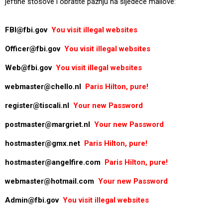
jeftine štosove i obratite pažnju na sljedeće mailove:
FBI@fbi.gov
You visit illegal websites
Officer@fbi.gov
You visit illegal websites
Web@fbi.gov
You visit illegal websites
webmaster@chello.nl
Paris Hilton, pure!
register@tiscali.nl
Your new Password
postmaster@margriet.nl
Your new Password
hostmaster@gmx.net
Paris Hilton, pure!
hostmaster@angelfire.com
Paris Hilton, pure!
webmaster@hotmail.com
Your new Password
Admin@fbi.gov
You visit illegal websites