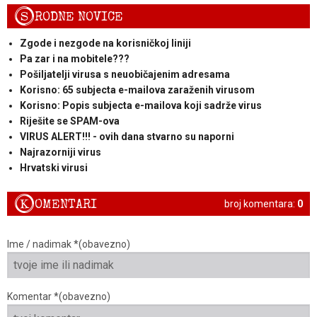
S
RODNE NOVICE
Zgode i nezgode na korisničkoj liniji
Pa zar i na mobitele???
Pošiljatelji virusa s neuobičajenim adresama
Korisno: 65 subjecta e-mailova zaraženih virusom
Korisno: Popis subjecta e-mailova koji sadrže virus
Riješite se SPAM-ova
VIRUS ALERT!!! - ovih dana stvarno su naporni
Najrazorniji virus
Hrvatski virusi
K
OMENTARI
broj komentara:
0
Ime / nadimak *(obavezno)
Komentar *(obavezno)