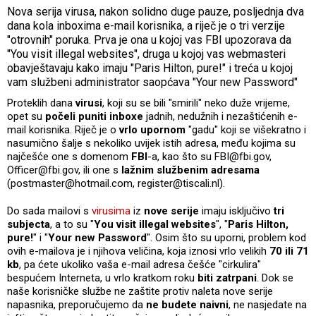
Nova serija virusa, nakon solidno duge pauze, posljednja dva
dana kola inboxima e-mail korisnika, a riječ je o tri verzije
"otrovnih" poruka. Prva je ona u kojoj vas FBI upozorava da
"You visit illegal websites", druga u kojoj vas webmasteri
obavještavaju kako imaju "Paris Hilton, pure!" i treća u kojoj
vam službeni administrator saopćava "Your new Password"
Proteklih dana
virusi
, koji su se bili "smirili" neko duže vrijeme,
opet su
počeli puniti inboxe
jadnih, nedužnih i nezaštićenih e-
mail korisnika. Riječ je o
vrlo upornom
"gadu" koji se višekratno i
nasumično šalje s nekoliko uvijek istih adresa, među kojima su
najčešće one s domenom
FBI
-a, kao što su FBI@fbi.gov,
Officer@fbi.gov, ili one s
lažnim službenim adresama
(postmaster@hotmail.com, register@tiscali.nl).
Do sada mailovi s
virusima
iz
nove serije
imaju isključivo
tri
subjecta
, a to su "
You visit illegal websites
", "
Paris Hilton,
pure!
" i "
Your new Password
". Osim što su uporni, problem kod
ovih e-mailova je i njihova veličina, koja iznosi vrlo velikih
70 ili 71
kb
, pa ćete ukoliko vaša e-mail adresa češće "cirkulira"
bespućem Interneta, u vrlo kratkom roku
biti zatrpani
. Dok se
naše korisničke službe ne zaštite protiv naleta nove serije
napasnika, preporučujemo da
ne budete naivni
, ne nasjedate na