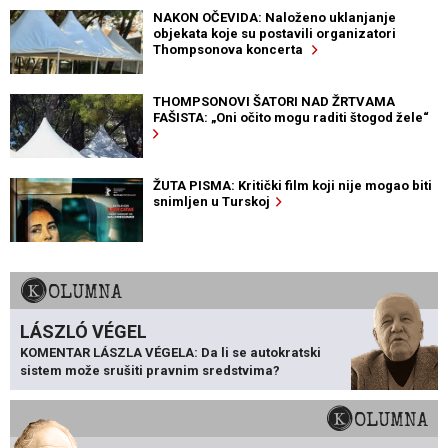
NAKON OČEVIDA: Naloženo uklanjanje
objekata koje su postavili organizatori
Thompsonova koncerta
THOMPSONOVI ŠATORI NAD ŽRTVAMA
FAŠISTA: „Oni očito mogu raditi štogod žele“
ŽUTA PISMA: Kritički film koji nije mogao biti
snimljen u Turskoj
KOLUMNA
LÁSZLÓ VÉGEL
KOMENTAR LÁSZLA VÉGELA: Da li se autokratski
sistem može srušiti pravnim sredstvima?
KOLUMNA