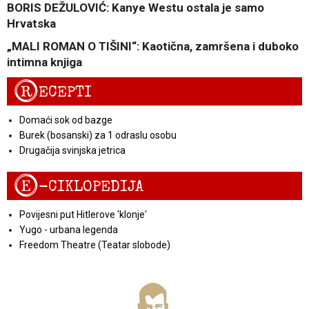
BORIS DEŽULOVIĆ: Kanye Westu ostala je samo
Hrvatska
„MALI ROMAN O TIŠINI“: Kaotična, zamršena i duboko
intimna knjiga
R
ECEPTI
Domaći sok od bazge
Burek (bosanski) za 1 odraslu osobu
Drugačija svinjska jetrica
E
-CIKLOPEDIJA
Povijesni put Hitlerove 'klonje'
Yugo - urbana legenda
Freedom Theatre (Teatar slobode)