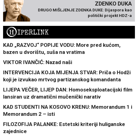
ZDENKO DUKA
DRUGO MIŠLJENJE ZDENKA DUKE: Dijaspora kao
politički projekt HDZ-a
H
IPERLINK
KAD „RAZVOJ“ POPIJE VODU: More pred kućom,
bazen u dvorištu, suša na vratima
VIKTOR IVANČIĆ: Nazad naši
INTERVENCIJA KOJA MIJENJA STVAR: Priča o Hodži
koji je izvukao mrtvog partizanskog komandanta
LIJEPA VEČER, LIJEP DAN: Homoseksploatacijski film
lansiran uz dramatični mučenički narativ
KAD STUDENTI NA KOSOVO KRENU: Memorandum 1 i
Memorandum 2 – isti
FILOZOFIJA PALANKE: Estetski kriteriji huliganske
zajednice