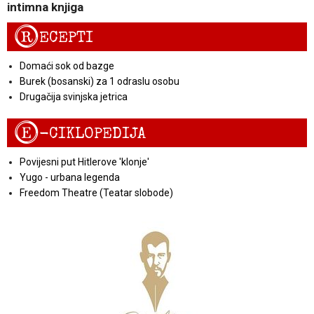
intimna knjiga
R
ECEPTI
Domaći sok od bazge
Burek (bosanski) za 1 odraslu osobu
Drugačija svinjska jetrica
E
-CIKLOPEDIJA
Povijesni put Hitlerove 'klonje'
Yugo - urbana legenda
Freedom Theatre (Teatar slobode)