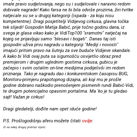
imale pravo sudjelovanja, nego su i sudjelovale i naravno redom
dobivale nagrade! Kako farsa ne bi bila odviše prozirna, žiri-tvrtke
natjecale su se u drugoj kategoriji (ispada - za koju nisu
kompetentne). Dragi posjetitelji Vidijevog cirkusa, glavna točka
tek slijedi! Gospodin Matija Babić, prije točno godinu dana, iz
svega je glasa vikao kako je VidiTop100 "sramotni" natječaj na
kojeg se prijavljuju samo "blesavi i bogati". Danas taj isti
gospodin uživa prvu nagradu u kategoriji "Mediji i novosti"
imajući pritom pravo na šutnju za sve buduće Vidijeve skandale.
A kako bi Vidi ovaj puta sa sigurnošću osvijetlio obraz pred
premijerom i drugim uglednim gostima cirkusa, gubicu je
začepio i svim ostalim on-line medijima podijelivši im redom
priznanja. Tako je nagradu dao i konkurentskom časopisu BUG,
Monitoru-primjeru prapotopnog dizajna, ali koji mu je prošle
godine dobrano naškodio prenošenjem pismenih rundi Babić-Vidi,
te drugim potencijalno opasnim portalima. Ma 'ko je tu gledao
sajt! Važan je cirkus!
Dragi gledatelji, dođite nam opet iduće godine!
P.S. Prošlogodišnju aferu možete čitati
ovdje
:
ili na nekoj drugoj pretrazi vijesti.