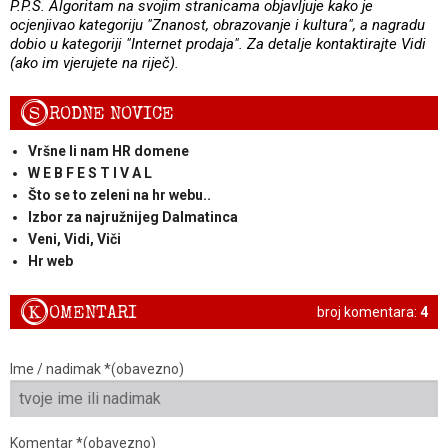
P.P.S. Algoritam na svojim stranicama
objavljuje kako je
ocjenjivao kategoriju "Znanost, obrazovanje i kultura", a nagradu
dobio u kategoriji "Internet prodaja". Za detalje kontaktirajte Vidi
(ako im vjerujete na riječ).
S
RODNE NOVICE
Vršne li nam HR domene
W E B F E S T I V A L
Što se to zeleni na hr webu..
Izbor za najružnijeg Dalmatinca
Veni, Vidi, Viči
Hr web
K
OMENTARI
broj komentara:
4
Ime / nadimak *(obavezno)
Komentar *(obavezno)