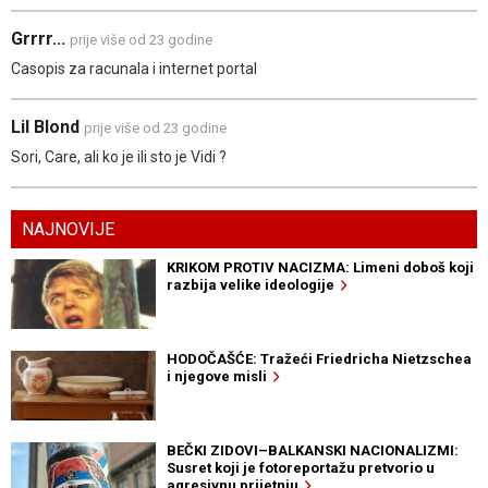
Grrrr...
prije više od 23 godine
Casopis za racunala i internet portal
Lil Blond
prije više od 23 godine
Sori, Care, ali ko je ili sto je Vidi ?
NAJNOVIJE
KRIKOM PROTIV NACIZMA: Limeni doboš koji
razbija velike ideologije
HODOČAŠĆE: Tražeći Friedricha Nietzschea
i njegove misli
BEČKI ZIDOVI–BALKANSKI NACIONALIZMI:
Susret koji je fotoreportažu pretvorio u
agresivnu prijetnju