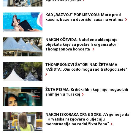
KAD „RAZVOJ“ POPIJE VODU: More pred
kućom, bazen u dvorištu, suša na vratima
NAKON OČEVIDA: Naloženo uklanjanje
objekata koje su postavili organizatori
Thompsonova koncerta
THOMPSONOVI ŠATORI NAD ŽRTVAMA
FAŠISTA: „Oni očito mogu raditi štogod žele“
ŽUTA PISMA: Kritički film koji nije mogao biti
snimljen u Turskoj
NAKON ISKORAKA CRNE GORE: „Vrijeme je da
i Hrvatska razgovara o utjecaju
menstruacije na radni život žena“