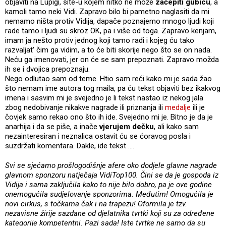
objaviti na Lupigi, site-u kojem nitko ne može
začepiti gubicu
, a
kamoli tamo neki Vidi. Zapravo bilo bi pametno naglasiti da mi
nemamo ništa protiv Vidija, dapače poznajemo mnogo ljudi koji
rade tamo i ljudi su skroz OK, pa i više od toga. Zapravo kenjam,
imam ja nešto protiv jednog koji tamo radi i kojeg ću tako
razvaljat' čim ga vidim, a to će biti skorije nego što se on nada.
Neću ga imenovati, jer on će se sam prepoznati. Zapravo možda
ih se i dvojica prepoznaju.
Nego odlutao sam od teme. Htio sam reći kako mi je sada žao
što nemam ime autora tog maila, pa ću tekst objaviti bez ikakvog
imena i sasvim mi je svejedno je li tekst nastao iz nekog jala
zbog nedobivanje nikakve nagrade ili priznanja ili
medalje
ili je
čovjek samo rekao ono što ih ide. Svejedno mi je. Bitno je da je
anarhija i da se piše, a inače
vjerujem dečku
, ali kako sam
nezainteresiran i neznalica ostavit ću se ćoravog posla i
suzdržati komentara. Dakle, ide tekst ….
Svi se sjećamo prošlogodišnje afere oko dodjele glavne nagrade
glavnom sponzoru natječaja VidiTop100. Čini se da je gospoda iz
Vidija i sama zaključila kako to nije bilo dobro, pa je ove godine
onemogućila sudjelovanje sponzorima. Međutim! Omogućila je
novi cirkus, s točkama čak i na trapezu! Oformila je tzv.
nezavisne žirije sazdane od djelatnika tvrtki koji su za određene
kategorije kompetentni. Pazi sada! Iste tvrtke ne samo da su