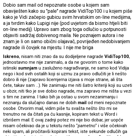
Dobio sam mail od nepoznate osobe u kojem sam
obaviješten kako su "pale" nagrade VidiTop100 i u kojem piše
kako je Vidi začepio gubicu svim hrvatskim on-line medijima,
a ja tvrdim kako Lupigi nije (pod uvjetom da bismo htjeli biti
on-line medij). Upravo sam zbog toga odlučio u potpunosti
objaviti sadržaj dobivenog maila. Ne poznajem autora i ne
znam je li on samo obični olajavač, povrijeđen nedobivanjem
nagrade ili čovjek na mjestu. I nije me briga
Iskreno
, nisam niti znao da su dodijeljene nagrade
VidiTop100
,
jednostavno me nije zanimalo, a da ne govorim o tome kako
istinski
sumnjam
u zasluženo nagrađivanje, ne samo kod Vidija
nego i kod svih ostalih koji si uzmu za pravo odlučiti je li nešto
dobro ili nije (zapravo licemjerna izjava s moje strane, ali šta
ćete, takav sam …). Ne zanimaju me niti šatro kriteriji koji su uzeti
u obzir, niti tko je sve dobio nagrade, ma zapravo me ništa u vezi
s tim ne zanima. I tako bih ja ostao u svom nezanimanju i
neznanju da slučajno danas ne dobih
mail
od meni nepoznate
osobe. Otvorim mail, vidim piše tu svašta nešto što mi se
trenutno ne da čitati pa ću kasnije, kopiram tekst u Word i
izbrišem mail. E ovaj zadnji potez mi nije bio dobar, jer uopće
nisam očekivao da je u tekstu nešto "
pametno
" i više očekivah
neki spam, ali pročitavši kopirani tekst, iste sekunde odlučih ga