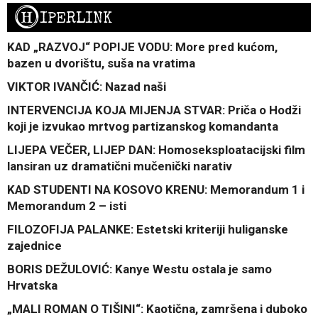
H
IPERLINK
KAD „RAZVOJ“ POPIJE VODU: More pred kućom,
bazen u dvorištu, suša na vratima
VIKTOR IVANČIĆ: Nazad naši
INTERVENCIJA KOJA MIJENJA STVAR: Priča o Hodži
koji je izvukao mrtvog partizanskog komandanta
LIJEPA VEČER, LIJEP DAN: Homoseksploatacijski film
lansiran uz dramatični mučenički narativ
KAD STUDENTI NA KOSOVO KRENU: Memorandum 1 i
Memorandum 2 – isti
FILOZOFIJA PALANKE: Estetski kriteriji huliganske
zajednice
BORIS DEŽULOVIĆ: Kanye Westu ostala je samo
Hrvatska
„MALI ROMAN O TIŠINI“: Kaotična, zamršena i duboko