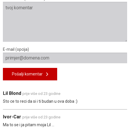
E-mail (opcija)
Pošalji komentar
Lil Blond
prije više od 23 godine
Sto ce to reci da si i ti budan u ova doba :)
Ivor-Car
prije više od 23 godine
Ma to se i ja pitam moja Lil ...