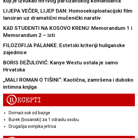
koji je izvukao mrtvog partizanskog komandanta
LIJEPA VEČER, LIJEP DAN: Homoseksploatacijski film
lansiran uz dramatični mučenički narativ
KAD STUDENTI NA KOSOVO KRENU: Memorandum 1 i
Memorandum 2 – isti
FILOZOFIJA PALANKE: Estetski kriteriji huliganske
zajednice
BORIS DEŽULOVIĆ: Kanye Westu ostala je samo
Hrvatska
„MALI ROMAN O TIŠINI“: Kaotična, zamršena i duboko
intimna knjiga
R
ECEPTI
Domaći sok od bazge
Burek (bosanski) za 1 odraslu osobu
Drugačija svinjska jetrica