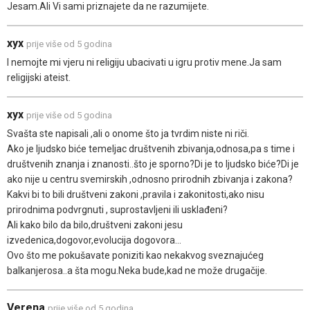
Jesam.Ali Vi sami priznajete da ne razumijete.
xyx
prije više od 5 godina
I nemojte mi vjeru ni religiju ubacivati u igru protiv mene.Ja sam
religijski ateist.
xyx
prije više od 5 godina
Svašta ste napisali ,ali o onome što ja tvrdim niste ni riči.
Ako je ljudsko biće temeljac društvenih zbivanja,odnosa,pa s time i
društvenih znanja i znanosti..što je sporno?Di je to ljudsko biće?Di je
ako nije u centru svemirskih ,odnosno prirodnih zbivanja i zakona?
Kakvi bi to bili društveni zakoni ,pravila i zakonitosti,ako nisu
prirodnima podvrgnuti , suprostavljeni ili usklađeni?
Ali kako bilo da bilo,društveni zakoni jesu
izvedenica,dogovor,evolucija dogovora...
Ovo što me pokušavate poniziti kao nekakvog sveznajućeg
balkanjerosa..a šta mogu.Neka bude,kad ne može drugačije.
Verena
prije više od 5 godina