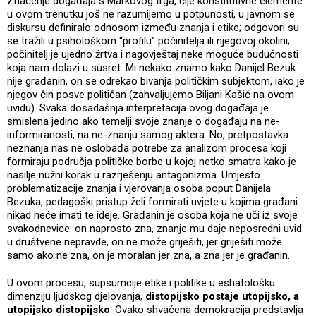
Značenje događaja s Markovog trga, čije konstitutivne elemente
u ovom trenutku još ne razumijemo u potpunosti, u javnom se
diskursu definiralo odnosom između znanja i etike; odgovori su
se tražili u psihološkom “profilu” počinitelja ili njegovoj okolini;
počinitelj je ujedno žrtva i nagovještaj neke moguće budućnosti
koja nam dolazi u susret. Mi nekako znamo kako Danijel Bezuk
nije građanin, on se odrekao bivanja političkim subjektom, iako je
njegov čin posve političan (zahvaljujemo Biljani Kašić na ovom
uvidu). Svaka dosadašnja interpretacija ovog događaja je
smislena jedino ako temelji svoje znanje o događaju na ne-
informiranosti, na ne-znanju samog aktera. No, pretpostavka
neznanja nas ne oslobađa potrebe za analizom procesa koji
formiraju područja političke borbe u kojoj netko smatra kako je
nasilje nužni korak u razrješenju antagonizma. Umjesto
problematizacije znanja i vjerovanja osoba poput Danijela
Bezuka, pedagoški pristup želi formirati uvjete u kojima građani
nikad neće imati te ideje. Građanin je osoba koja ne uči iz svoje
svakodnevice: on naprosto zna, znanje mu daje neposredni uvid
u društvene nepravde, on ne može griješiti, jer griješiti može
samo ako ne zna, on je moralan jer zna, a zna jer je građanin.
U ovom procesu, supsumcije etike i politike u eshatološku
dimenziju ljudskog djelovanja,
distopijsko postaje utopijsko, a
utopijsko distopijsko
. Ovako shvaćena demokracija predstavlja