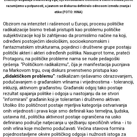
razumijemo u potpunosti, u javnom se diskursu definiralo odnosom između znanja i
etike (FOTO: HINA)
Obzirom na intenzitet i raširenost u Europi, procesu političke
radikalizacije bismo trebali pristupiti kao problemu političke
subjektivizacije koji bi zahtijevao da promislimo načine na koji,
određeni postojećim ideološkim, socioekonomskim i
fantazmatskim strukturama, pojedinci i društvene grupe postaju
politički akteri i akteri određenih politika. Nasuprot tome, prateći
Protagoru, na političke probleme nama se nude pedagoški
rješenja. “Političkom radikalizmu”, čija je manifestacija pucnjava
na Markovom trgu, ovaj diskurs prvenstveno pristupa kao
„didaktičkom problemu“
: radikalizam rješavamo obrazovanjem,
podučavanjem o građanskim vrlinama i vrijednostima - toleranciji,
inkluziji, aktivnom građanstvu. Građanski odgoj tako postaje
rezultat spajanja politike i odgoja u nastojanju da se stvori
"informirani" građanin koji je tolerantan i društveno aktivan.
Utoliko što političnost postaje mjerljiva kategorija ostvarivanja
onih vrijednosti i prava koje smo definirali kao temeljna, ljudska,
ustavna itd., politička aktivnost postaje ograničena na usko
definirano područje natjecanja u vježbanju specifičnih vrlina - i to
onih vrlina koje možemo podučavati. Većina stavova formira
pojednostavljene okvire političkog odgoja i nužnosti istoga za