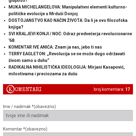
gluposti?
MUKA MICHELANGELOVA: Manipulativni elementi kulturno-
političke evolucije u Mrduši Donjoj
DOSTOJANSTVO KAO NAČIN ŽIVOTA: Da li je ovo filozofska
knjiga?
SVI KRALJEVI KONJI / NOĆ: Odraz predvečerja revolucionarne
'68.
KOMENTAR IVE ANIĆA: Znam ja nas, jebo ti nas
TERRY EAGLETON: „Revolucija se ne može dugo održavati
živom samo u duhu“
RADIKALNA NIHILISTIČKA IDEOLOGIJA: Mirjani Kasapović,
milostivama i preciozama za dušu
K
OMENTARI
broj komentara:
17
Ime / nadimak *(obavezno)
Komentar *(obavezno)