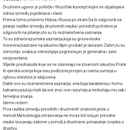
Društveni ugovor je politički i filozofski koncept kojim se objašnjava
odnos između pojedinaca i vlasti.
Prema tome,ostavimo Hobsa i Rusoa po strani.Da bi odgovorili na
pitanje razlike izmedju drustvenih nauka i prirodnih,potrebno je
odgovoriti na pitanje,sto su to neznanstvena saznanja.
To su zdravorazumska saznanja,koja su gnoseoloske
tvorevine,bazirane na iskustvu.Njen produkt je laicizam.Zatim,tu su
stereotipi: svaka je stereotipija pogresna,jer je generalna i zato
neopravdana.
Slijede-predrasude koje se ne zasnivaju na stvarnom iskustvu.Prate
ih vjerska ucenja koja nisu podlozna provjeri,a i sama sumnja u
njihovu istinitost je iskljucena.
Dakle ovo su neznanstvena saznanja: ona koja karakterisu i homo
balcanicusa,koji misli da sve zna i sve razumije,a nedostaju mu cak i
temeljna znanja.
Idemo redom:
Prva razlika izmedju prirodnih i drustvenih znanosti jeste u
metodi.Metodologija istrazivanja ne moze biti ista,jer prirodne
nauke izucavaju zakone u prirodi,a drustvene-ponasanje covjeka u
drustvu.