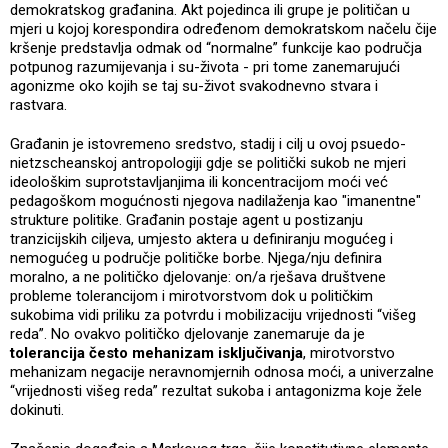
demokratskog građanina. Akt pojedinca ili grupe je političan u
mjeri u kojoj korespondira određenom demokratskom načelu čije
kršenje predstavlja odmak od “normalne” funkcije kao područja
potpunog razumijevanja i su-života - pri tome zanemarujući
agonizme oko kojih se taj su-život svakodnevno stvara i
rastvara.
Građanin je istovremeno sredstvo, stadij i cilj u ovoj psuedo-
nietzscheanskoj antropologiji gdje se politički sukob ne mjeri
ideološkim suprotstavljanjima ili koncentracijom moći već
pedagoškom mogućnosti njegova nadilaženja kao "imanentne"
strukture politike. Građanin postaje agent u postizanju
tranzicijskih ciljeva, umjesto aktera u definiranju mogućeg i
nemogućeg u područje političke borbe. Njega/nju definira
moralno, a ne političko djelovanje: on/a rješava društvene
probleme tolerancijom i mirotvorstvom dok u političkim
sukobima vidi priliku za potvrdu i mobilizaciju vrijednosti “višeg
reda”. No ovakvo političko djelovanje zanemaruje da je
tolerancija često mehanizam isključivanja
, mirotvorstvo
mehanizam negacije neravnomjernih odnosa moći, a univerzalne
“vrijednosti višeg reda” rezultat sukoba i antagonizma koje žele
dokinuti.