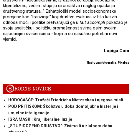
klijentelizmu, većem stupnju siromaštva i naglog opadanja
društvenog statusa...” Eshatološki model socioekonomske
promjene kao “tranzicije” koji društvo evakuira iz bilo kakvih
odnosa moći i politike pretvarajući ga u
fait accompli
pokazao je
svoju analitičku i političku promašenost svima osim svojim
najodanijim svećenicima - kojima su nasušno potrebni novi
vjernici.
Lupiga.Com
Naslovna fotografija: Pixabay
S
RODNE NOVICE
HODOČAŠĆE: Tražeći Friedricha Nietzschea i njegove misli
POD PRITISKOM: Školstvo u doba domoljubne histerije i
umjetne inteligencije
IGRA MASKI: Kraj liberalne iluzije
„STUPIDOGENO DRUŠTVO“: Živimo li u zlatnom dobu