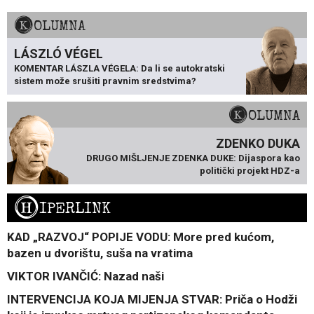
KOLUMNA
LÁSZLÓ VÉGEL
KOMENTAR LÁSZLA VÉGELA: Da li se autokratski
sistem može srušiti pravnim sredstvima?
KOLUMNA
ZDENKO DUKA
DRUGO MIŠLJENJE ZDENKA DUKE: Dijaspora kao
politički projekt HDZ-a
H
IPERLINK
KAD „RAZVOJ“ POPIJE VODU: More pred kućom,
bazen u dvorištu, suša na vratima
VIKTOR IVANČIĆ: Nazad naši
INTERVENCIJA KOJA MIJENJA STVAR: Priča o Hodži