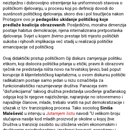
neizbježno i dobrovoljno stremljenje ka uniformnosti stavova o
političkom djelovanju, u procesu koji po definiciji dovodi do
suvišnosti političkog djelovanja; skoro dva i pol tisućljeća nakon
Protagore ovo je
pedagoško ukidanje političkog koje
predlaže koalicija obrazovanih
. Posljedično, moralna dimenzija
postaje habitus demokracije, njena internalizirana pretpostavka
djelovanja. Svijet u kojem živimo prestaje biti mjesto političkih
sukoba i njihovih implikacija već stadij u realizaciji političke
emancipacije od političkog.
Ovaj didaktički pristup političkom čiji diskurs zamjenjuje politiku
etikom, koji dislocira politička pitanja u etički, pravni ili obrazovni
rječnik ne predstavlja ništa novo na hrvatskoj ljevici; baš poput
korupcije ili klijentelističkog kapitalizma, u ovom diskursu politički
radikalizam postaje samo jedan u nizu označitelja za
funkcionalističko razumijevanje društva. Panaceja svim
“disfunkcijama” takvog društva predstavlja uvođenje građanskog
odgoja koji bi njegove najizloženije, najranjivije no istovremeno i
najvažnije članove, mlade, trebalo vratiti na put demokratizacije i
izlazak iz tzv. tranzicijskog procesa. Tako sociolog
Siniša
Malešević
u intervju u
Jutarnjem listu
navodi “U velikom broju
slučajeva nasilje kod mladih proizvod je okoline u kojoj žive.
Društva u tranziciji osobito su izložena većim ekonomskim i
društvenim nejednakostima, izraženoj korupciji, nepotizmu i