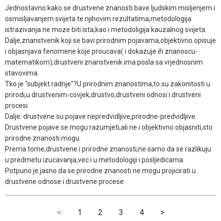
Jednostavno:kako se drustvene znanosti bave ljudskim misljenjem i
osmisljavanjem svijeta te njihovim rezultatima,metodologija
istrazivanja ne moze biti ista,kao i metodoligija kauzalnog svijeta.
Dalje,znanstvenik koji se bavi prirodnim pojavama,objektivno opisuje
i objasnjava fenomene koje proucava( i dokazuje ih znanoscu-
matematikom),drustveni znanstvenik ima posla sa vrjednosnim
stavovima.
Tko je "subjekt radnje"?U prirodnim znanostima,to su zakonitosti u
prirodi,u drustvenim-covjek,drustvo,drustveni odnosi i drustveni
procesi.
Dalje: drustvene su pojave nepredvidljive,prirodne-predvidljive.
Drustvene pojave se mogu razumjeti,ali ne i objektivno objasniti,sto
prirodne znanosti mogu.
Prema tome,drustvene i prirodne znanosti,ne samo da se razlikuju
u predmetu izucavanja,vec i u metodologiji i posljedicama.
Potpuno je jasno da se prirodne znanosti ne mogu projicirati u
drustvene odnose i drustvene procese.
<
1
2
3
4
>