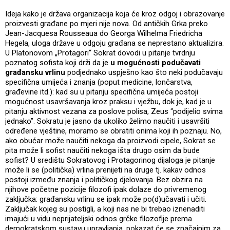
Ideja kako je država organizacija koja će kroz odgoj i obrazovanje
proizvesti građane po mjeri nije nova. Od antičkih Grka preko
Jean-Jacquesa Rousseaua do Georga Wilhelma Friedricha
Hegela, uloga države u odgoju građana se neprestano aktualizira.
U Platonovom „Protagori“ Sokrat dovodi u pitanje tvrdnju
poznatog sofista koji drži da je
u mogućnosti podučavati
građansku vrlinu
podjednako uspješno kao što neki podučavaju
specifična umijeća i znanja (poput medicine, lončarstva,
građevine itd.): kad su u pitanju specifična umijeća postoji
mogućnost usavršavanja kroz praksu i vježbu, dok je, kad je u
pitanju aktivnost vezana za poslove polisa, Zeus “podijelio svima
jednako”. Sokratu je jasno da ukoliko želimo naučiti i usavršiti
određene vještine, moramo se obratiti onima koji ih poznaju. No,
ako obućar može naučiti nekoga da proizvodi cipele, Sokrat se
pita može li sofist naučiti nekoga išta drugo osim da bude
sofist? U središtu Sokratovog i Protagorinog dijaloga je pitanje
može li se (politička) vrlina prenijeti na druge tj. kakav odnos
postoji između znanja i političkog djelovanja. Bez obzira na
njihove početne pozicije filozofi ipak dolaze do privremenog
zaključka: građansku vrlinu se ipak može po(d)učavati i učiti.
Zaključak kojeg su postigli, a koji nas ne bi trebao iznenaditi
imajući u vidu neprijateljski odnos grčke filozofije prema
demokratskom sustavu upravljanja, pokazat će se značajnim za