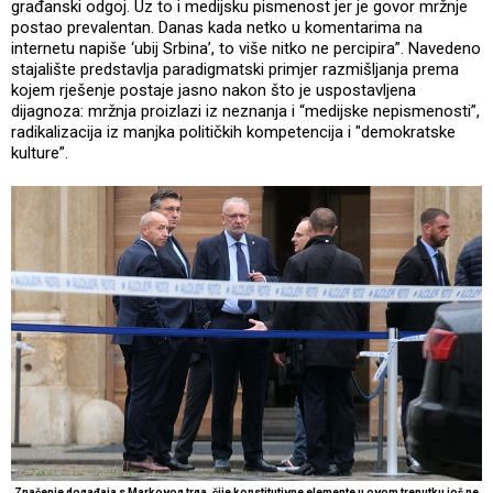
građanski odgoj. Uz to i medijsku pismenost jer je govor mržnje
postao prevalentan. Danas kada netko u komentarima na
internetu napiše ‘ubij Srbina’, to više nitko ne percipira”. Navedeno
stajalište predstavlja paradigmatski primjer razmišljanja prema
kojem rješenje postaje jasno nakon što je uspostavljena
dijagnoza: mržnja proizlazi iz neznanja i “medijske nepismenosti”,
radikalizacija iz manjka političkih kompetencija i "demokratske
kulture”.
Značenje događaja s Markovog trga, čije konstitutivne elemente u ovom trenutku još ne