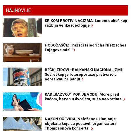
NAJNOVIJE
KRIKOM PROTIV NACIZMA: Limeni doboš koji
razbija velike ideologije
HODOČAŠĆE: Tražeći Friedricha Nietzschea
i njegove misli
BEČKI ZIDOVI–BALKANSKI NACIONALIZMI:
Susret koji je fotoreportažu pretvorio u
agresivnu prijetnju
KAD „RAZVOJ“ POPIJE VODU: More pred
kućom, bazen u dvorištu, suša na vratima
NAKON OČEVIDA: Naloženo uklanjanje
objekata koje su postavili organizatori
Thompsonova koncerta