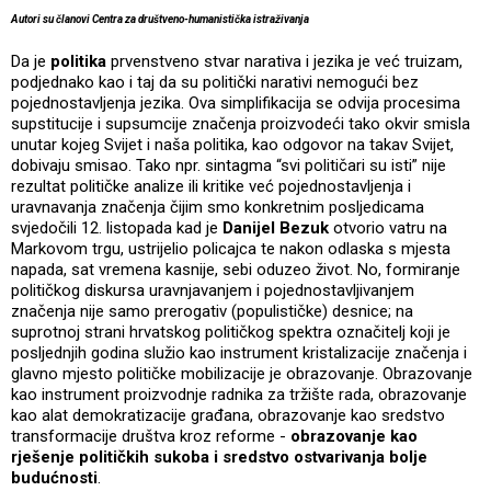
Autori su članovi Centra za društveno-humanistička istraživanja
Da je
politika
prvenstveno stvar narativa i jezika je već truizam,
podjednako kao i taj da su politički narativi nemogući bez
pojednostavljenja jezika. Ova simplifikacija se odvija procesima
supstitucije i supsumcije značenja proizvodeći tako okvir smisla
unutar kojeg Svijet i naša politika, kao odgovor na takav Svijet,
dobivaju smisao. Tako npr. sintagma “svi političari su isti” nije
rezultat političke analize ili kritike već pojednostavljenja i
uravnavanja značenja čijim smo konkretnim posljedicama
svjedočili 12. listopada kad je
Danijel Bezuk
otvorio vatru na
Markovom trgu, ustrijelio policajca te nakon odlaska s mjesta
napada, sat vremena kasnije, sebi oduzeo život. No, formiranje
političkog diskursa uravnjavanjem i pojednostavljivanjem
značenja nije samo prerogativ (populističke) desnice; na
suprotnoj strani hrvatskog političkog spektra označitelj koji je
posljednjih godina služio kao instrument kristalizacije značenja i
glavno mjesto političke mobilizacije je obrazovanje. Obrazovanje
kao instrument proizvodnje radnika za tržište rada, obrazovanje
kao alat demokratizacije građana, obrazovanje kao sredstvo
transformacije društva kroz reforme -
obrazovanje kao
rješenje političkih sukoba i sredstvo ostvarivanja bolje
budućnosti
.