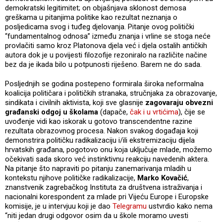
demokratski legitimitet; on objašnjava sklonost demosa
greškama u pitanjima politike kao rezultat neznanja o
posljedicama svog i tuđeg djelovanja. Pitanje ovog politički
“fundamentalnog odnosa” između znanja i vrline se stoga neće
provlačiti samo kroz Platonova djela već i djela ostalih antičkih
autora dok je u povijesti filozofije rezoniralo na različite načine
bez da je ikada bilo u potpunosti riješeno. Barem ne do sada.
Posljednjih se godina postepeno formirala široka neformalna
koalicija političara i političkih stranaka, stručnjaka za obrazovanje,
sindikata i civilnih aktivista, koji sve glasnije
zagovaraju obvezni
građanski odgoj u školama
(dapače,
čak i u vrtićima
), čije se
uvođenje vidi kao iskorak u gotovo transcendentne razine
rezultata obrazovnog procesa. Nakon svakog događaja koji
demonstrira političku radikalizaciju i/ili ekstremizaciju dijela
hrvatskih građana, pogotovo onu koja uključuje mlade, možemo
očekivati sada skoro već instinktivnu reakciju navedenih aktera.
Na pitanje što napraviti po pitanju zanemarivanja mladih u
kontekstu njihove političke radikalizacije,
Marko Kovačić
,
znanstvenik zagrebačkog Instituta za društvena istraživanja i
nacionalni korespondent za mlade pri Vijeću Europe i Europske
komisije, je u intervjuu koji je dao
Telegramu
ustvrdio kako nema
“niti jedan drugi odgovor osim da u škole moramo uvesti