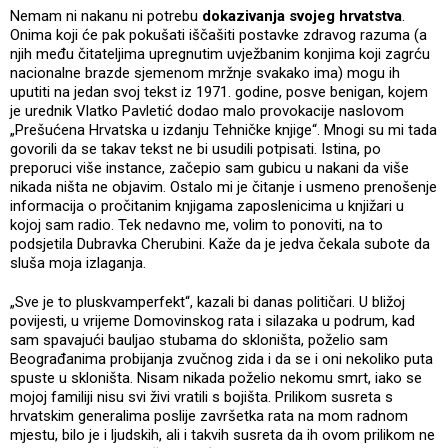
Nemam ni nakanu ni potrebu
dokazivanja svojeg hrvatstva
.
Onima koji će pak pokušati iščašiti postavke zdravog razuma (a
njih među čitateljima upregnutim uvježbanim konjima koji zagrću
nacionalne brazde sjemenom mržnje svakako ima) mogu ih
uputiti na jedan svoj tekst iz 1971. godine, posve benigan, kojem
je urednik Vlatko Pavletić dodao malo provokacije naslovom
„Prešućena Hrvatska u izdanju Tehničke knjige“. Mnogi su mi tada
govorili da se takav tekst ne bi usudili potpisati. Istina, po
preporuci više instance, začepio sam gubicu u nakani da više
nikada ništa ne objavim. Ostalo mi je čitanje i usmeno prenošenje
informacija o pročitanim knjigama zaposlenicima u knjižari u
kojoj sam radio. Tek nedavno me, volim to ponoviti, na to
podsjetila Dubravka Cherubini. Kaže da je jedva čekala subote da
sluša moja izlaganja.
„Sve je to pluskvamperfekt“, kazali bi danas političari. U bližoj
povijesti, u vrijeme Domovinskog rata i silazaka u podrum, kad
sam spavajući bauljao stubama do skloništa, poželio sam
Beograđanima probijanja zvučnog zida i da se i oni nekoliko puta
spuste u skloništa. Nisam nikada poželio nekomu smrt, iako se
mojoj familiji nisu svi živi vratili s bojišta. Prilikom susreta s
hrvatskim generalima poslije završetka rata na mom radnom
mjestu, bilo je i ljudskih, ali i takvih susreta da ih ovom prilikom ne