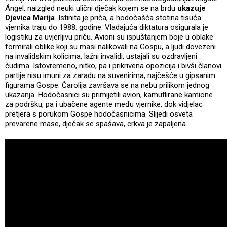
Ángel, naizgled neuki ulični dječak kojem se na brdu
ukazuje
Djevica Marija
. Istinita je priča, a hodočašća stotina tisuća
vjernika traju do 1988. godine. Vladajuća diktatura osigurala je
logistiku za uvjerljivu priču. Avioni su ispuštanjem boje u oblake
formirali oblike koji su masi nalikovali na Gospu, a ljudi dovezeni
na invalidskim kolicima, lažni invalidi, ustajali su ozdravljeni
čudima. Istovremeno, nitko, pa i prikrivena opozicija i bivši članovi
partije nisu imuni za zaradu na suvenirima, najčešće u gipsanim
figurama Gospe. Čarolija završava se na nebu prilikom jednog
ukazanja. Hodočasnici su primijetili avion, kamuflirane kamione
za podršku, pa i ubačene agente među vjernike, dok vidjelac
pretjera s porukom Gospe hodočasnicima. Slijedi osveta
prevarene mase, dječak se spašava, crkva je zapaljena.