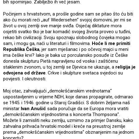
bih spominjao. Zabilježio ih već jesam.
Počinjem s hrvatstvom, a prošle godine sam se pitao što ću biti
ako ću morati reći „auf Wiedersehen“ svojoj domovini, jer mi se
život u ovoj zemlji sve manje sviđa. Osjećaj diktature mora
osjetiti svatko tko je bar komadić svojeg života proveo u tuđini,
rekao bih civilizaciji. Svoju spoznaju slobodnog čovjeka mogao
sam, i mogu ga, naći u literaturi i filmovima.
Hoće li me primiti
Republika Češka
, jer sam mješanac i po očevoj majci u meni
ima češke krvi? Iako je baka uz porculansko posuđe iz Češke
donesla skulpturu Pietà napravljenu od voska i zaštićenu
staklenim zvonom, u toj zemlji se Djevica ne ukazuje, a
religija je
odvojena od države
. Crkve i skulpture svetaca svjedoci su
povijesti. I okrutnosti.
Moj otac, zahvaljujući „demokršćanskim vrednotama“
uspostavljenim u vrijeme NDH, koje danas propagirate, odmarao
se 1945. i 1946. godine u Staroj Gradišci. S dobrim željama naš
ministar
Ivan Anušić
sada poručuje da se Europa mora vratiti
„demokršćanskim vrijednostima s koncerta Thompsona“.
Možete li zamisliti neku zemlju, uzmimo za primjer Dansku, kako
zahvalna prihvaća hrvatski model i kreće na preustroj zemlje
prema „demokršćanskim vrijednostima“ obznanjenim na jednom
koncertu?