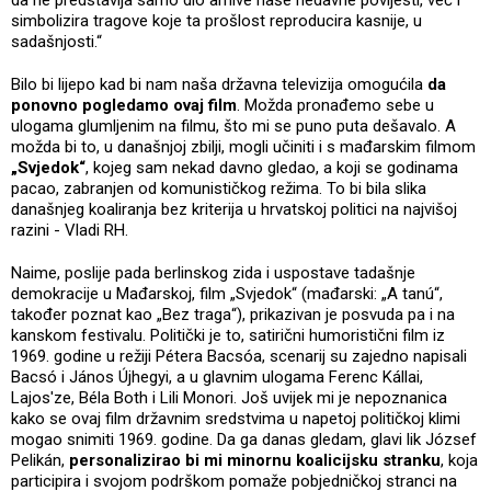
simbolizira tragove koje ta prošlost reproducira kasnije, u
sadašnjosti.“
Bilo bi lijepo kad bi nam naša državna televizija omogućila
da
ponovno pogledamo ovaj film
. Možda pronađemo sebe u
ulogama glumljenim na filmu, što mi se puno puta dešavalo. A
možda bi to, u današnjoj zbilji, mogli učiniti i s mađarskim filmom
„Svjedok“
, kojeg sam nekad davno gledao, a koji se godinama
pacao, zabranjen od komunističkog režima. To bi bila slika
današnjeg koaliranja bez kriterija u hrvatskoj politici na najvišoj
razini - Vladi RH.
Naime, poslije pada berlinskog zida i uspostave tadašnje
demokracije u Mađarskoj, film „Svjedok“ (mađarski: „A tanú“,
također poznat kao „Bez traga“), prikazivan je posvuda pa i na
kanskom festivalu. Politički je to, satirični humoristični film iz
1969. godine u režiji Pétera Bacsóa, scenarij su zajedno napisali
Bacsó i János Újhegyi, a u glavnim ulogama Ferenc Kállai,
Lajos'ze, Béla Both i Lili Monori. Još uvijek mi je nepoznanica
kako se ovaj film državnim sredstvima u napetoj političkoj klimi
mogao snimiti 1969. godine. Da ga danas gledam, glavi lik József
Pelikán,
personalizirao bi mi minornu koalicijsku stranku
, koja
participira i svojom podrškom pomaže pobjedničkoj stranci na