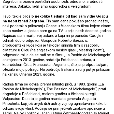
Zagrebu na osnovi poetičkih osobnosti, odnosno, srodnosti
interesa. Dakako, radili smo usporedbu s velegradom.
I evo, tek je
prošlo nekoliko tjedana od kad sam vidio Gospu
na nebu iznad Zagreba
. Tih sam dana pokušao pronaći nešto,
neki podatak o prikazanju Gospe u čileanskom filmu kojem nisam
znao naslov, a gledao sam ga na TV-u prije nekih desetak godina.
Napisao sam mail prvoj ustanovi koju mi je ponudio Google i
odmah dobio odgovor. Gospodin Roberto Baeza, iz
producentske kuće koja je također snimila film o razdoblju
diktature u Čileu (na engleskom naslov glasi: „Meeting Point“),
odgovorio mi je da se radi se o filmu „La Pasión de Michelangelo“
snimljenom 2013. godine, redatelja Estebana Larriana, u
koprodukciji Čilea, Francuske i Argentine, što je, pretpostavljam,
otežalo moju potragu. Na području Balkana zadnji put je prikazan
na kanalu Cinema 2021. godine.
Radnja filma se odvija, prema istinitoj priči, u 1983. godini. „La
Pasión de Michelangelo“ („The Passion of Michelangelo“) prati
događaje u Peñablanci, malom gradiću u čielanskoj regiji
Valparaiso. Deseta je godina mandata generala Augusta
Pinocheta, koji još uvijek drži ustroj vojnog ugnjetavanja kako bi
održao svoju vlast. Počinju se primjećivati znakovi opozicije u
zemlji. Na ovu političku scenu stupa četrnaestogodišnjak Miguel