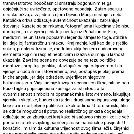
transvestitstvo hodočasnici smatraju bogohulnim te ga,
osjećajući se uvrijeđeno, opetovano napadaju. Zatim spaljuju
seosku crkvu, a zajedno s njom Djevica Marija nestaje s neba.
Katolička crkva odbacuje autentičnost ukazanja i zabranjuje
štovanje. Kasete sa snimkama, fotografijama i kipićima više nisu
dostupne, a svi vjerni gledatelji nestaju iz Peñablance. Film,
međutim, ne uništava popularnu legendu. Umjesto toga, stilizira
je i daje joj fantastičnu sintaksu. Kraj radnje, koji kao da je riješio
sukob, problematiziran je, međutim, uključenjem nadnaravnog
elementa koji čini rasplet neobičnim i izaziva sumnju u lažnost
ukazanja. Završna scena ne obvezuje se na tezu političke
montaže i propituje publiku, stavljajući na nju odgovornost da
vjeruje u čudo ili ne. Istovremeno, ovaj postupak je blag prema
Michelangelu, jer daje određenu uvjerljivost njegovim
halucinacijama. Vidjelac nije kažnjen scenarijem filma, niti se ocu
Ruiz-Tagleu pripisuje puna zasluga za istinitost, a ta
dvosmislenost simbolizira opstanak mita. Istovremeno, iskupljuje
vjernike i skeptike, budući da i jedni i drugi samo ispunjavaju uloge
koje su im dodijeljene političkim okolnostima. U tom smislu, film
se odriče mogućnosti potpuno realističnog prikaza događaja i
odlučuje se za zbunjujući kraj kako bi sačuvao misterij koji je već
postao dio televizijskog pamćenja naše nacionalne povijesti. U
konačnici, mislim da kulturna vrijednost ovog filma leži u činjenici
da ne predstavlja samo dio arhive naše nedavne povijesti, već i