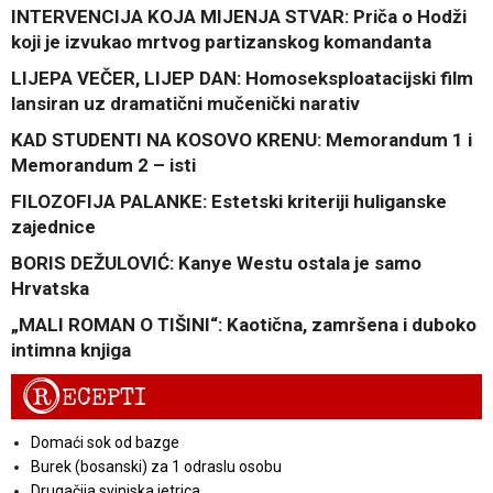
INTERVENCIJA KOJA MIJENJA STVAR: Priča o Hodži
koji je izvukao mrtvog partizanskog komandanta
LIJEPA VEČER, LIJEP DAN: Homoseksploatacijski film
lansiran uz dramatični mučenički narativ
KAD STUDENTI NA KOSOVO KRENU: Memorandum 1 i
Memorandum 2 – isti
FILOZOFIJA PALANKE: Estetski kriteriji huliganske
zajednice
BORIS DEŽULOVIĆ: Kanye Westu ostala je samo
Hrvatska
„MALI ROMAN O TIŠINI“: Kaotična, zamršena i duboko
intimna knjiga
R
ECEPTI
Domaći sok od bazge
Burek (bosanski) za 1 odraslu osobu
Drugačija svinjska jetrica