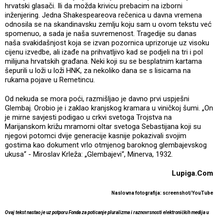
hrvatski glasači. Ili da možda krivicu prebacim na izborni
inženjering. Jedna Shakespeareova rečenica u davna vremena
odnosila se na skandinavsku zemlju koju sam u ovom tekstu već
spomenuo, a sada je naša suvremenost. Tragedije su danas
naša svakidašnjost koja se izvan pozornica uprizoruje uz visoku
cijenu izvedbe, ali izađe na prihvatljivo kad se podjeli na tri i pol
milijuna hrvatskih građana. Neki koji su se besplatnim kartama
šepurili u loži u loži HNK, za nekoliko dana se s lisicama na
rukama pojave u Remetincu.
Od nekuda se mora poći, razmišljao je davno prvi uspješni
Glembaj. Orobio je i zaklao kranjskog kramara u viničkoj šumi. „On
je mirne savjesti podigao u crkvi svetoga Trojstva na
Marijanskom križu mramorni oltar svetoga Sebastijana koji su
njegovi potomci dvije generacije kasnije pokazivali svojim
gostima kao dokument vrlo otmjenog baroknog glembajevskog
ukusa“ - Miroslav Krleža: „Glembajevi“, Minerva, 1932.
Lupiga.Com
Naslovna fotografija: screenshot/YouTube
Ovaj tekst nastao je uz potporu Fonda za poticanje pluralizma i raznovrsnosti elektroničkih medija u