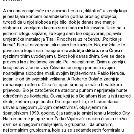
A mi danas najčešće razvlačimo temu o „diktaturi“ u zemlji koja
je nestajala koncem osamdesetih godina prošlog stoljeća,
tvrdeći da u njoj sloboda nije bilo, dok je danas sve manje
sloboda u zemljama kojima smo tada mi bili zavidni. Tako se u
jednom izlogu knjižare, za kojeg sam bio odgovoran, pojavila
umjetnička instalacija Tita i Pinocheta uz rečenicu „Politika je
kurva“. Bilo je nezgodno, ali nisam bio kažnjen. No, možda je to
poveznica koju imam naspram
razdoblja diktature u Čileu
i
njezinim tihim uvođenjem u život koji danas živim. Sve se dade
provesti kroz legitimne kanale. Pa i nelegitimne. Živim u zemlji u
kojoj ustav više ne važi. Čileanci se mogu ponositi svojim
nositeljima slobodne misli, svojim književnicima. Pablo Neruda,
jedan je od tih svjetskih velikana. A Roberto Bolaño zadnji je
romansijer rođen u Čileu čiji opus smo upoznali u hrvatskom
prijevodu. Bio je zatočenik na stadionu punom neprijatelja hunte
određenih za likvidaciju. Čuvar, koji je s Bolañom išao u isti razred
škole, krišom ga je pustio. Da toga nije bilo, ne bismo danas
uživali u njegovim „Divljim detektivima“, objavljenim na
španjolskom 1998. godine, čija radnja je smještena u Mexico City.
Na roman me je upozorio Žarko Vijatović, i nakon čitanja složio
sam se s njegovim mišljenjem, o grupama, i da umanjim,
neformalnim grupicama, koje su se sedamdesetih formirale u