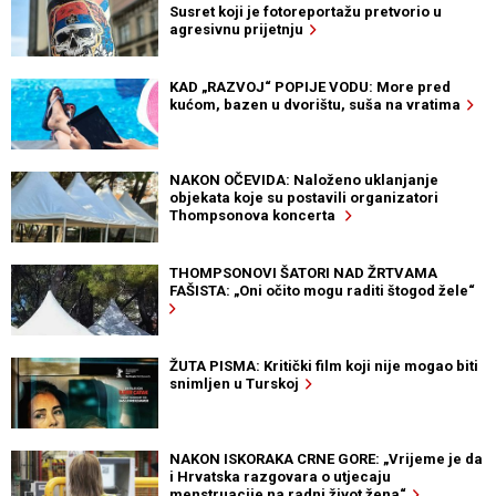
Susret koji je fotoreportažu pretvorio u
agresivnu prijetnju
KAD „RAZVOJ“ POPIJE VODU: More pred
kućom, bazen u dvorištu, suša na vratima
NAKON OČEVIDA: Naloženo uklanjanje
objekata koje su postavili organizatori
Thompsonova koncerta
THOMPSONOVI ŠATORI NAD ŽRTVAMA
FAŠISTA: „Oni očito mogu raditi štogod žele“
ŽUTA PISMA: Kritički film koji nije mogao biti
snimljen u Turskoj
NAKON ISKORAKA CRNE GORE: „Vrijeme je da
i Hrvatska razgovara o utjecaju
menstruacije na radni život žena“