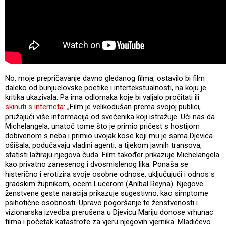
No, moje prepričavanje davno gledanog filma, ostavilo bi film
daleko od bunjuelovske poetike i intertekstualnosti, na koju je
kritika ukazivala. Pa ima odlomaka koje bi valjalo pročitati ili
skinuti s interneta
: „Film je velikodušan prema svojoj publici,
pružajući više informacija od svećenika koji istražuje. Uči nas da
Michelangela, unatoč tome što je primio pričest s hostijom
dobivenom s neba i primio uvojak kose koji mu je sama Djevica
ošišala, podučavaju vladini agenti, a tijekom javnih transova,
statisti lažiraju njegova čuda. Film također prikazuje Michelangela
kao privatno zanesenog i dvosmislenog lika. Ponaša se
histerično i erotizira svoje osobne odnose, uključujući i odnos s
gradskim župnikom, ocem Lucerom (Aníbal Reyna). Njegove
ženstvene geste naracija prikazuje sugestivno, kao simptome
psihotične osobnosti. Upravo pogoršanje te ženstvenosti i
vizionarska izvedba prerušena u Djevicu Mariju donose vrhunac
filma i početak katastrofe za vjeru njegovih vjernika. Mladićevo