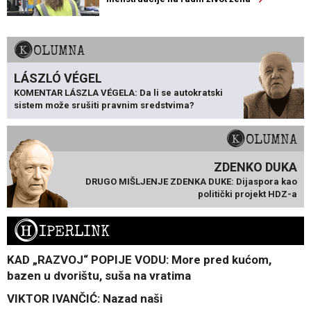
KOLUMNA
LÁSZLÓ VÉGEL
KOMENTAR LÁSZLA VÉGELA: Da li se autokratski
sistem može srušiti pravnim sredstvima?
KOLUMNA
ZDENKO DUKA
DRUGO MIŠLJENJE ZDENKA DUKE: Dijaspora kao
politički projekt HDZ-a
H
IPERLINK
KAD „RAZVOJ“ POPIJE VODU: More pred kućom,
bazen u dvorištu, suša na vratima
VIKTOR IVANČIĆ: Nazad naši