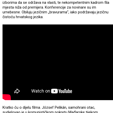
izborima da se održava na vlasti, te nekompetentnim kadrom fila
mjesta niža od premijera. Konferencije za novinare su im
urnebesne. Obiluju jezičnim „bravurama“, iako podržavaju jezičnu
čistoću hrvatskog jezika.
Kratko ću o dijelu filma. József Pelikán, samohrani otac,
sudjelovao je u komunističkom pokretu Mađarske tijekom