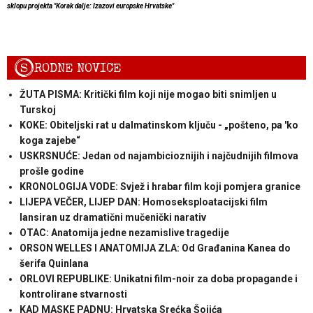
sklopu projekta "Korak dalje: Izazovi europske Hrvatske"
S
RODNE NOVICE
ŽUTA PISMA: Kritički film koji nije mogao biti snimljen u
Turskoj
KOKE: Obiteljski rat u dalmatinskom ključu - „pošteno, pa 'ko
koga zajebe“
USKRSNUĆE: Jedan od najambicioznijih i najčudnijih filmova
prošle godine
KRONOLOGIJA VODE: Svjež i hrabar film koji pomjera granice
LIJEPA VEČER, LIJEP DAN: Homoseksploatacijski film
lansiran uz dramatični mučenički narativ
OTAC: Anatomija jedne nezamislive tragedije
ORSON WELLES I ANATOMIJA ZLA: Od Građanina Kanea do
šerifa Quinlana
ORLOVI REPUBLIKE: Unikatni film-noir za doba propagande i
kontrolirane stvarnosti
KAD MASKE PADNU: Hrvatska Srećka Šojića