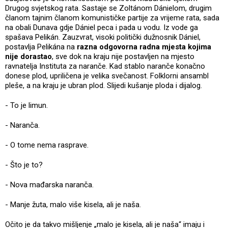
Drugog svjetskog rata. Sastaje se Zoltánom Dánielom, drugim
članom tajnim članom komunističke partije za vrijeme rata, sada
na obali Dunava gdje Dániel peca i pada u vodu. Iz vode ga
spašava Pelikán. Zauzvrat, visoki politički dužnosnik Dániel,
postavlja Pelikána na
razna odgovorna radna mjesta kojima
nije dorastao
, sve dok na kraju nije postavljen na mjesto
ravnatelja Instituta za naranče. Kad stablo naranče konačno
donese plod, upriličena je velika svečanost. Folklorni ansambl
pleše, a na kraju je ubran plod. Slijedi kušanje ploda i dijalog.
- To je limun.
- Naranča.
- O tome nema rasprave.
- Što je to?
- Nova mađarska naranča.
- Manje žuta, malo više kisela, ali je naša.
Očito je da takvo mišljenje „malo je kisela, ali je naša“ imaju i