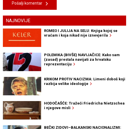
Pošalji komentar
NAJNOVIJE
ROMEO I JULIJA NA SELU: Knjiga kojoj se
vraćam i koja nikad nije iznevjerila
POLEMIKA (BIVŠE) NAVIJAČICE: Kako sam
(zasad) prestala navijati za hrvatsku
reprezentaciju
KRIKOM PROTIV NACIZMA: Limeni doboš koji
razbija velike ideologije
HODOČAŠĆE: Tražeći Friedricha Nietzschea
i njegove misli
BEČKI ZIDOVI–BALKANSKI NACIONALIZMI: