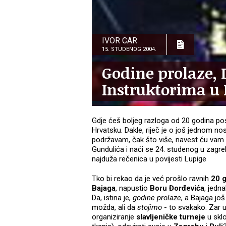
IVOR CAR
15. STUDENOG 2004.
Godine prolaze, D
Instruktorima u 
Gdje ćeš boljeg razloga od 20 godina pos
Hrvatsku. Dakle, riječ je o još jednom n
podržavam, čak što više, navest ću vam n
Gundulića i naći se 24. studenog u zagr
najduža rečenica u povijesti Lupige
Tko bi rekao da je već prošlo ravnih
20 
Bajaga
, napustio
Boru Đorđevića
, jedn
Da, istina je,
godine prolaze
, a Bajaga još
možda, ali da
stojimo
- to svakako. Zar 
organiziranje
slavljeničke turneje
u sklo