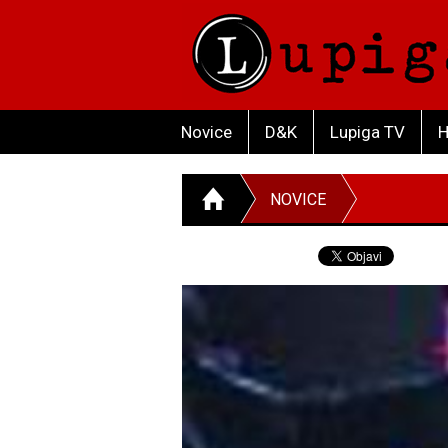
Novice
D&K
Lupiga TV
H
NOVICE