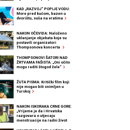
KAD „RAZVOJ“ POPIJE VODU:
More pred kućom, bazen u
dvorištu, suša na vratima
NAKON OČEVIDA: Naloženo
uklanjanje objekata koje su
postavili organizatori
Thompsonova koncerta
THOMPSONOVI ŠATORI NAD
ŽRTVAMA FAŠISTA: „Oni očito
mogu raditi štogod žele“
ŽUTA PISMA: Kritički film koji
nije mogao biti snimljen u
Turskoj
NAKON ISKORAKA CRNE GORE:
„Vrijeme je da i Hrvatska
razgovara o utjecaju
menstruacije na radni život
žena“