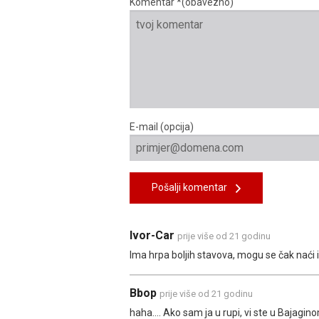
Komentar *(obavezno)
E-mail (opcija)
Pošalji komentar
Ivor-Car
prije više od 21 godinu
Ima hrpa boljih stavova, mogu se čak naći i 
Bbop
prije više od 21 godinu
haha.... Ako sam ja u rupi, vi ste u Bajagi