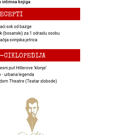
 intimna knjiga
ECEPTI
ći sok od bazge
k (bosanski) za 1 odraslu osobu
čija svinjska jetrica
-CIKLOPEDIJA
esni put Hitlerove 'klonje'
 - urbana legenda
dom Theatre (Teatar slobode)