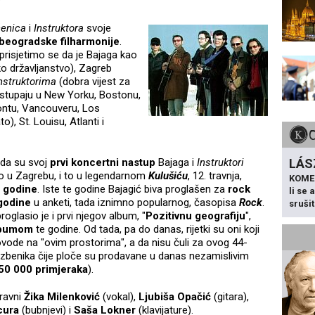
?
čenica
i
Instruktora
svoje
eogradske filharmonije
.
prisjetimo se da je Bajaga kao
o državljanstvo), Zagreb
nstruktorima
(dobra vijest za
stupaju u New Yorku, Bostonu,
rontu, Vancouveru, Los
, St. Louisu, Atlanti i
 da su svoj
prvi koncertni nastup
Bajaga i
Instruktori
LÁS
vo u Zagrebu, i to u legendarnom
Kulušiću
, 12. travnja,
KOME
 godine
. Iste te godine Bajagić biva proglašen za
rock
li se
godine
u anketi, tada iznimno popularnog, časopisa
Rock
.
sruši
roglasio je i prvi njegov album, "
Pozitivnu geografiju
",
albumom
te godine. Od tada, pa do danas, rijetki su oni koji
ovode na "ovim prostorima", a da nisu čuli za ovog 44-
azbenika čije ploče su prodavane u danas nezamislivim
50 000 primjeraka
).
ravni
Žika Milenković
(vokal),
Ljubiša Opačić
(gitara),
cura
(bubnjevi) i
Saša Lokner
(klavijature).