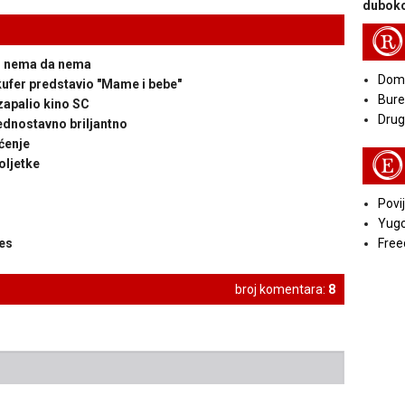
duboko
R
e, nema da nema
Doma
kufer predstavio "Mame i bebe"
Bure
 zapalio kino SC
Druga
ednostavno briljantno
ćenje
E
oljetke
Povij
Yugo
les
Free
broj komentara:
8