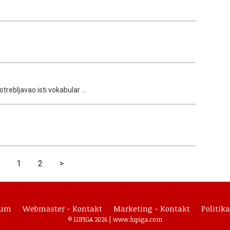
rebljavao isti vokabular ...
1
2
>
sum
Webmaster - Kontakt
Marketing - Kontakt
Politika
© LUPIGA 2026 |
www.lupiga.com