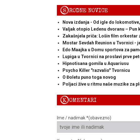
S
RODNE NOVICE
Nova izdanja - Od igle do lokomotiv
Valjak otopio Ledenu dvoranu – Pun 
Zakašnjela priča: Lošin film orkestar
Mostar Sevdah Reunion u Tvornici - j
Edo Maajka u Domu sportova za pam
Lupiga u Tvornici na proslavi prve pet
Hipnotisana gomila u Aquariusu
Psycho Killer "razvalio" Tvornicu
O Đoletu puno toga novog
Poljaci žive u ritmu naše muzike za p
K
OMENTARI
Ime / nadimak *(obavezno)