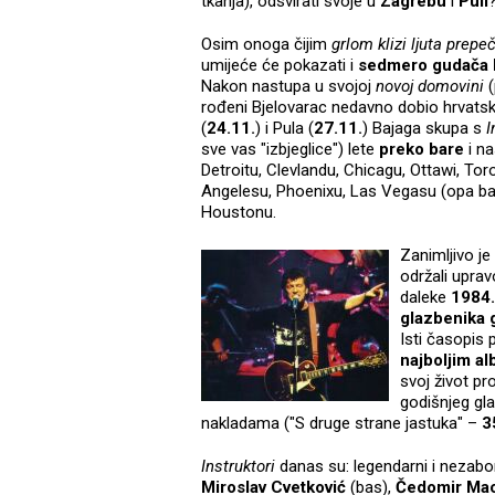
tkanja), odsvirati svoje u
Zagrebu
i
Puli
Osim onoga čijim
grlom klizi ljuta prepe
umijeće će pokazati i
sedmero gudača b
Nakon nastupa u svojoj
novoj domovini
(
rođeni Bjelovarac nedavno dobio hrvatsk
(
24.11.
) i Pula (
27.11.
) Bajaga skupa s
I
sve vas "izbjeglice") lete
preko bare
i na
Detroitu, Clevlandu, Chicagu, Ottawi, To
Angelesu, Phoenixu, Las Vegasu (opa bato)
Houstonu.
Zanimljivo je
održali upra
daleke
1984.
glazbenika 
Isti časopis p
najboljim 
svoj život pr
godišnjeg gl
nakladama ("S druge strane jastuka" –
3
Instruktori
danas su: legendarni i nezabo
Miroslav Cvetković
(bas),
Čedomir Ma