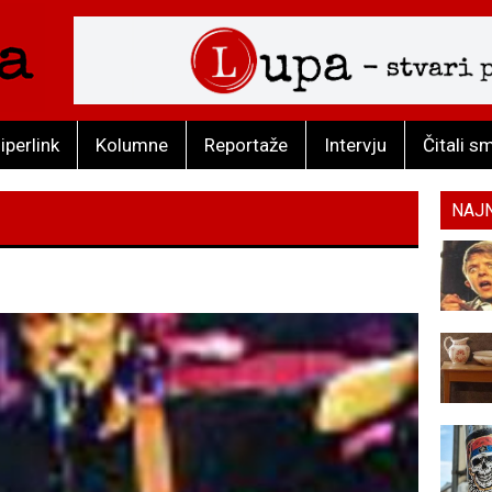
iperlink
Kolumne
Reportaže
Intervju
Čitali s
NAJ