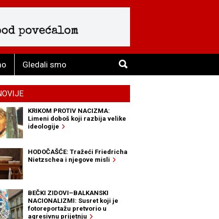
mo
Gledali smo
NOVIJE
KRIKOM PROTIV NACIZMA:
Limeni doboš koji razbija velike
ideologije
HODOČAŠĆE: Tražeći Friedricha
Nietzschea i njegove misli
BEČKI ZIDOVI–BALKANSKI
NACIONALIZMI: Susret koji je
fotoreportažu pretvorio u
agresivnu prijetnju