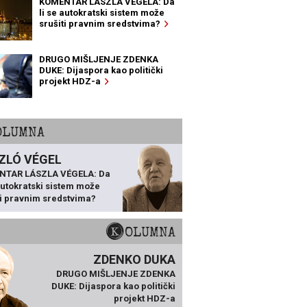
KOMENTAR LÁSZLA VÉGELA: Da
li se autokratski sistem može
srušiti pravnim sredstvima?
DRUGO MIŠLJENJE ZDENKA
DUKE: Dijaspora kao politički
projekt HDZ-a
KOLUMNA
ZLÓ VÉGEL
NTAR LÁSZLA VÉGELA: Da
 autokratski sistem može
ti pravnim sredstvima?
KOLUMNA
ZDENKO DUKA
DRUGO MIŠLJENJE ZDENKA
DUKE: Dijaspora kao politički
projekt HDZ-a