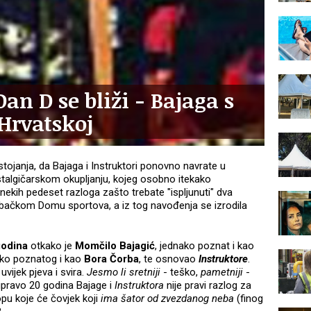
an D se bliži - Bajaga s
Hrvatskoj
tojanja, da Bajaga i Instruktori ponovno navrate u
ostalgičarskom okupljanju, kojeg osobno itekako
ekih pedeset razloga zašto trebate "ispljunuti" dva
ebačkom Domu sportova, a iz tog navođenja se izrodila
godina
otkako je
Momčilo Bajagić
, jednako poznat i kao
ako poznatog i kao
Bora Čorba
, te osnovao
Instruktore
.
 uvijek pjeva i svira.
Jesmo li sretniji
- teško,
pametniji
-
upravo 20 godina Bajage i
Instruktora
nije pravi razlog za
pu koje će čovjek koji
ima šator od zvezdanog neba
(finog