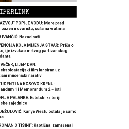
IPERLINK
AZVOJ“ POPIJE VODU: More pred
 bazen u dvorištu, suša na vratima
 IVANČIĆ: Nazad naši
ENCIJA KOJA MIJENJA STVAR: Priča o
koji je izvukao mrtvog partizanskog
danta
 VEČER, LIJEP DAN:
ksploatacijski film lansiran uz
ični mučenički narativ
TUDENTI NA KOSOVO KRENU:
ndum 1 i Memorandum 2 – isti
FIJA PALANKE: Estetski kriteriji
nske zajednice
DEŽULOVIĆ: Kanye Westu ostala je samo
ka
ROMAN O TIŠINI“: Kaotična, zamršena i