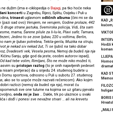
 ne dužim (ima e-ciklopedija o
Bajagi
, pa tko hoće neka
H
dani koncerti
u Zagrebu, Rijeci, Splitu, Osijeku i Puli u
godina,
trinaest
uglavnom
odličnih albuma
(čini mi se da
KAD „R
 te (pazi sad ovo)
Verujem, ne verujem, Godine prolaze, 442
kućom,
S druge strane jastuka, Svemirska policija, Vidi, šta sam
pesme, mama, Šarene pilule za li-lu-le, Plavi safir, Tamara,
VIKTOR
žezeri, Jedino to se zove ljubav, 220 u voltima, Berlin,
INTERV
 nam je ljubav potrebna, Tekila-gerila, Muzika na struju,
Hodži 
vot je nekad siv nekad žut, Ti se ljubiš na tako dobar
koman
 voz, Dvadeseti vek, Vesela pesma, Nemoj da budeš nja nja
Kićinu Sanju, gdje god da jeste, osobni autorov ispad
),
LIJEPA
Od kad tebe volim, Rimljani, Što ne može niko možeš ti,
Homose
 sasvim su
pristojan razlog
(to je onih najavljenih pedeset
dramat
da nisam pretjerao) da u srijedu 24. studenog budete u
KAD S
 Domu sportova, odnosno u Puli u subotu 27. studenog
Memora
pige, ako se to uopće može nazvati rečenicom). Ako kojim
obri razlozi (
nemoj da budeš nja nja)
, morat ću
FILOZO
 spomenuti sve one tulume na kojima se uz gitaru pjevalo
huliga
ovoljno,
onda mi je žao
… Dakle, trk po ulaznice u svaki
BORIS 
lića i
dođi i ponesi sve nevažne stvari
…
ali na krevetu
Hrvats
„MALI 