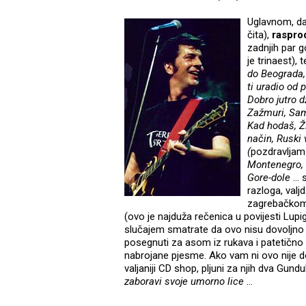
Uglavnom, da
čita),
raspro
zadnjih par 
je trinaest),
do Beograda, 
ti uradio od 
Dobro jutro d
Zažmuri, Samo
Kad hodaš, Ži
način, Ruski
(
pozdravljam 
Montenegro, 
Gore-dole
...
razloga, valj
zagrebačkom
(ovo je najduža rečenica u povijesti Lu
slučajem smatrate da ovo nisu dovoljno d
posegnuti za asom iz rukava i patetično
nabrojane pjesme. Ako vam ni ovo nije d
valjaniji CD shop, pljuni za njih dva Gundu
zaboravi svoje umorno lice
…