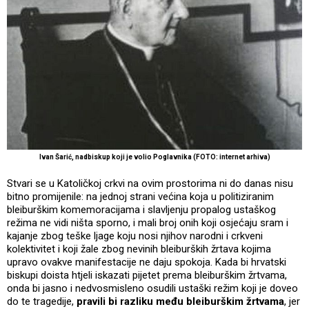
Ivan Šarić, nadbiskup koji je volio Poglavnika (FOTO: internet arhiva)
Stvari se u Katoličkoj crkvi na ovim prostorima ni do danas nisu
bitno promijenile: na jednoj strani većina koja u politiziranim
bleiburškim komemoracijama i slavljenju propalog ustaškog
režima ne vidi ništa sporno, i mali broj onih koji osjećaju sram i
kajanje zbog teške ljage koju nosi njihov narodni i crkveni
kolektivitet i koji žale zbog nevinih bleiburških žrtava kojima
upravo ovakve manifestacije ne daju spokoja. Kada bi hrvatski
biskupi doista htjeli iskazati pijetet prema bleiburškim žrtvama,
onda bi jasno i nedvosmisleno osudili ustaški režim koji je doveo
do te tragedije,
pravili bi razliku među bleiburškim žrtvama
, jer