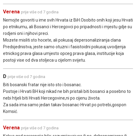
Verena
prije više od 7 godina
Nemojte govoriti u ime svih Hrvata iz BiH.Osobito onih koji jesu Hrvati
po etnikumu, ali Bosanci i Hercegovci po pripadnosti i mjestu gdje su
rodjeni oni i njihovi preci.
Mozete misliti sto hocete, ali pokusaj depersonaliziranja clana
Predsjednistva, jeste samo otuzni i fasistoidni pokusaj uvodjenja
etnickog prava glasa umjesto opceg prava glasa, institucije koja
postoji vise od dva stoljeca u cijelom svijetu.
D
prije više od 7 godina
Biti bosanski fratar nije isto sto i bosanac.
Postoje i Hrvati BH koji nikad ne bih pristali biti bosanci a posebno to
nebi htjeli biti Hrvati Hercegovine,ni po cijenu života.
Za sada ima samo jedan takav bosanac-Hrvat po potrebi,gospon
Komsić.
Verena
prije više od 7 godina