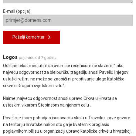
E-mail (opcija)
Pošalji komentar
Logos
prije više od 7 godina
Odlican tekst medjutim sa ovom se recenicom ne slazem :"Iako
najveću odgovornost za bleiburšku tragediju snosi Pavelić i njegov
ustaški režim, ne može se zaobići ni propitivanje uloge Katoličke
crkve u Drugom svjetskom ratu".
Naime ,najvecu odgovornost snosi upravo Crkva u Hrvata sa
ustaskim vikarom Stepincom na njenom celu .
Pavelic je i sam pohadjao isusovacku skolu u Travniku , prve govore
na teritoriju hrvatske nakon sto ga je kvaternik proglasio
poglavnikom bili su u organizaciji upravo katolicke crkve u hrvatskoj .