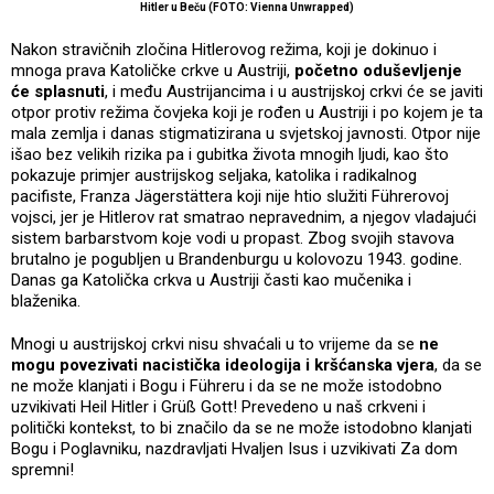
Hitler u Beču (FOTO: Vienna Unwrapped)
Nakon stravičnih zločina Hitlerovog režima, koji je dokinuo i
mnoga prava Katoličke crkve u Austriji,
početno oduševljenje
će splasnuti
, i među Austrijancima i u austrijskoj crkvi će se javiti
otpor protiv režima čovjeka koji je rođen u Austriji i po kojem je ta
mala zemlja i danas stigmatizirana u svjetskoj javnosti. Otpor nije
išao bez velikih rizika pa i gubitka života mnogih ljudi, kao što
pokazuje primjer austrijskog seljaka, katolika i radikalnog
pacifiste, Franza Jägerstättera koji nije htio služiti Führerovoj
vojsci, jer je Hitlerov rat smatrao nepravednim, a njegov vladajući
sistem barbarstvom koje vodi u propast. Zbog svojih stavova
brutalno je pogubljen u Brandenburgu u kolovozu 1943. godine.
Danas ga Katolička crkva u Austriji časti kao mučenika i
blaženika.
Mnogi u austrijskoj crkvi nisu shvaćali u to vrijeme da se
ne
mogu povezivati nacistička ideologija i kršćanska vjera
, da se
ne može klanjati i Bogu i Führeru i da se ne može istodobno
uzvikivati Heil Hitler i Grüß Gott! Prevedeno u naš crkveni i
politički kontekst, to bi značilo da se ne može istodobno klanjati
Bogu i Poglavniku, nazdravljati Hvaljen Isus i uzvikivati Za dom
spremni!