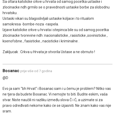
Sa oltara katolicke crkve u hrvata od samog pocetka ustaske i
zlocinacke ndh grmilo se o pravednosti ustaske borbe za slobodnu
hrvatsku .
Ustaski vikari su blagoslivljali ustaske koljace i to ritualom
samokresa -bombe-noza -raspela.
Izjave katolicke crkve u hrvata i stepinca bile su od samog pocetka
zlocinacke tvorevine ndh :nacionalisticke , rasisticke ,sovinisticke ,
ksenofobne , fasisticke , nacisticke i kriminalne .
Zakljucak : Crkva u Hrvata je stvorila Ustase a ne obrnuto !
Bosanac
prije više od 7 godina
@D
Evo ja sam "bh Hrvat" i Bosanac sam i u čemu je problem? Nitko vas
ne tjera da budete Bosanac. Vi nemojte to biti. Budite eskim, vaša
stvar. Niste naučili ni razliku između slova Č i Ć, a uzimate si za
pravo određivati nekome kako će se izjasniti. Ne znam kako vas nije
sram.