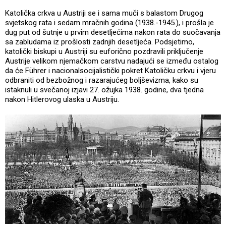
Katolička crkva u Austriji se i sama muči s balastom Drugog
svjetskog rata i sedam mračnih godina (1938.-1945.), i prošla je
dug put od šutnje u prvim desetljećima nakon rata do suočavanja
sa zabludama iz prošlosti zadnjih desetljeća. Podsjetimo,
katolički biskupi u Austriji su euforično pozdravili priključenje
Austrije velikom njemačkom carstvu nadajući se između ostalog
da će Führer i nacionalsocijalistički pokret Katoličku crkvu i vjeru
odbraniti od bezbožnog i razarajućeg boljševizma, kako su
istaknuli u svečanoj izjavi 27. ožujka 1938. godine, dva tjedna
nakon Hitlerovog ulaska u Austriju.