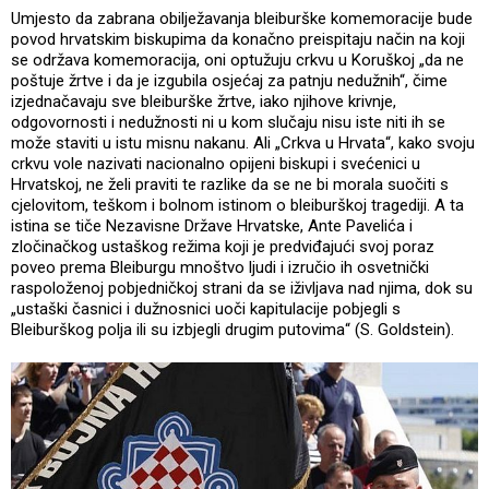
Umjesto da zabrana obilježavanja bleiburške komemoracije bude
povod hrvatskim biskupima da konačno preispitaju način na koji
se održava komemoracija, oni optužuju crkvu u Koruškoj „da ne
poštuje žrtve i da je izgubila osjećaj za patnju nedužnih“, čime
izjednačavaju sve bleiburške žrtve, iako njihove krivnje,
odgovornosti i nedužnosti ni u kom slučaju nisu iste niti ih se
može staviti u istu misnu nakanu. Ali „Crkva u Hrvata“, kako svoju
crkvu vole nazivati nacionalno opijeni biskupi i svećenici u
Hrvatskoj, ne želi praviti te razlike da se ne bi morala suočiti s
cjelovitom, teškom i bolnom istinom o bleiburškoj tragediji. A ta
istina se tiče Nezavisne Države Hrvatske, Ante Pavelića i
zločinačkog ustaškog režima koji je predviđajući svoj poraz
poveo prema Bleiburgu mnoštvo ljudi i izručio ih osvetnički
raspoloženoj pobjedničkoj strani da se iživljava nad njima, dok su
„ustaški časnici i dužnosnici uoči kapitulacije pobjegli s
Bleiburškog polja ili su izbjegli drugim putovima“ (S. Goldstein).