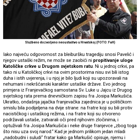
Službeno dozvoljeno neoustaštvo u Hrvatskoj (FOTO: FaH)
Iako najveću odgovornost za bleiburšku tragediju snosi Pavelić i
njegov ustaški režim, ne može se zaobići ni
propitivanje uloge
Katoličke crkve u Drugom svjetskom ratu
. Ni u jednoj crkvi, pa
tako ni u Katoličkoj crkvi na ovim prostorima nisu svi bili istog
duha i istih uvjerenja, i u njoj je bilo ljudi koji su upozoravali na
nehumani i nekršćanski karakter ustaške države. Evo jednog
primjera iz Franjevačkog samostana Sv. Luke u Jajcu iz Drugog
svjetskog rata prema dnevničkom zapisu fra Josipa Markušića.
Ukratko, ondašnja jajačka franjevačka zajednica je u političkom
smislu bila podijeljena na dvije strane: na fratre koji su bili protiv
nacističkog i ustaškog režima, i na fratre koji su otvoreno
podržavali ustaše, zatvarali oči pred njihovim zločinima, i
optuživali fra Josipa Markušića i neke druge franjevce „zbog toga
što nisu uza svoj narod.“ Kad je jednom prilikom jedan mladi
„nadobudni i suludi“ fratar kako ga Markušić opisuje, njemu i