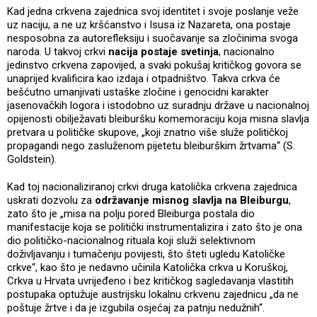
Kad jedna crkvena zajednica svoj identitet i svoje poslanje veže
uz naciju, a ne uz kršćanstvo i Isusa iz Nazareta, ona postaje
nesposobna za autorefleksiju i suočavanje sa zločinima svoga
naroda. U takvoj crkvi
nacija postaje svetinja
, nacionalno
jedinstvo crkvena zapovijed, a svaki pokušaj kritičkog govora se
unaprijed kvalificira kao izdaja i otpadništvo. Takva crkva će
bešćutno umanjivati ustaške zločine i genocidni karakter
jasenovačkih logora i istodobno uz suradnju države u nacionalnoj
opijenosti obilježavati bleiburšku komemoraciju koja misna slavlja
pretvara u političke skupove, „koji znatno više služe političkoj
propagandi nego zasluženom pijetetu bleiburškim žrtvama“ (S.
Goldstein).
Kad toj nacionaliziranoj crkvi druga katolička crkvena zajednica
uskrati dozvolu za
održavanje misnog slavlja na Bleiburgu
,
zato što je „misa na polju pored Bleiburga postala dio
manifestacije koja se politički instrumentalizira i zato što je ona
dio političko-nacionalnog rituala koji služi selektivnom
doživljavanju i tumačenju povijesti, što šteti ugledu Katoličke
crkve“, kao što je nedavno učinila Katolička crkva u Koruškoj,
Crkva u Hrvata uvrijeđeno i bez kritičkog sagledavanja vlastitih
postupaka optužuje austrijsku lokalnu crkvenu zajednicu „da ne
poštuje žrtve i da je izgubila osjećaj za patnju nedužnih“.