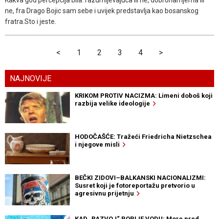
Kakva god percepcija bila: razumijevajuca ili ne, dobronamjerna ili
ne, fra Drago Bojic sam sebe i uvijek predstavlja kao bosanskog
fratra.Sto i jeste.
<
1
2
3
4
>
NAJNOVIJE
KRIKOM PROTIV NACIZMA: Limeni doboš koji
razbija velike ideologije
HODOČAŠĆE: Tražeći Friedricha Nietzschea
i njegove misli
BEČKI ZIDOVI–BALKANSKI NACIONALIZMI:
Susret koji je fotoreportažu pretvorio u
agresivnu prijetnju
KAD „RAZVOJ“ POPIJE VODU: More pred