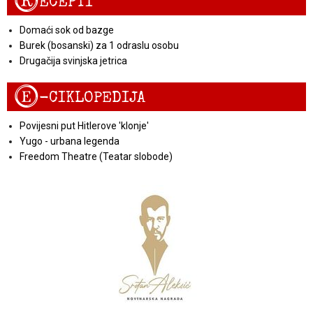
R
ECEPTI
Domaći sok od bazge
Burek (bosanski) za 1 odraslu osobu
Drugačija svinjska jetrica
E
-CIKLOPEDIJA
Povijesni put Hitlerove 'klonje'
Yugo - urbana legenda
Freedom Theatre (Teatar slobode)