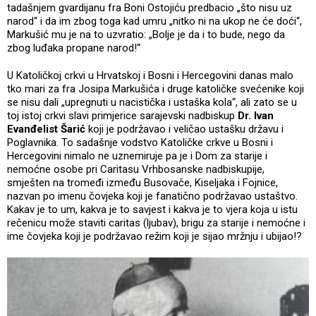
tadašnjem gvardijanu fra Boni Ostojiću predbacio „što nisu uz
narod“ i da im zbog toga kad umru „nitko ni na ukop ne će doći“,
Markušić mu je na to uzvratio: „Bolje je da i to bude, nego da
zbog luđaka propane narod!“
U Katoličkoj crkvi u Hrvatskoj i Bosni i Hercegovini danas malo
tko mari za fra Josipa Markušića i druge katoličke svećenike koji
se nisu dali „upregnuti u nacistička i ustaška kola“, ali zato se u
toj istoj crkvi slavi primjerice sarajevski nadbiskup
Dr. Ivan
Evanđelist Šarić
koji je podržavao i veličao ustašku državu i
Poglavnika. To sadašnje vodstvo Katoličke crkve u Bosni i
Hercegovini nimalo ne uznemiruje pa je i Dom za starije i
nemoćne osobe pri Caritasu Vrhbosanske nadbiskupije,
smješten na tromeđi između Busovače, Kiseljaka i Fojnice,
nazvan po imenu čovjeka koji je fanatično podržavao ustaštvo.
Kakav je to um, kakva je to savjest i kakva je to vjera koja u istu
rečenicu može staviti caritas (ljubav), brigu za starije i nemoćne i
ime čovjeka koji je podržavao režim koji je sijao mržnju i ubijao!?