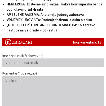
HENI ERCEG: Iz Bosne smo saznali kakva komunjarska banda
vodi glavni grad Hrvata
AP I SJENE FAŠIZMA: Anatomija jednog zaborava
VRIJEME ČUDOVIŠTA: Rođenje fašizma iz duha biznisa
„DULE HITLER“ I BRITANSKI CONDEMNED 84: Ko zapravo
nastupa na Belgrade Riot Festu?
K
OMENTARI
broj komentara:
18
Ime / nadimak *(obavezno)
Komentar *(obavezno)