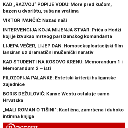
KAD „RAZVOJ“ POPIJE VODU: More pred kućom,
bazen u dvorištu, suša na vratima
VIKTOR IVANČIĆ: Nazad naši
INTERVENCIJA KOJA MIJENJA STVAR: Priča o Hodži
koji je izvukao mrtvog partizanskog komandanta
LIJEPA VEČER, LIJEP DAN: Homoseksploatacijski film
lansiran uz dramatični mučenički narativ
KAD STUDENTI NA KOSOVO KRENU: Memorandum 1 i
Memorandum 2 – isti
FILOZOFIJA PALANKE: Estetski kriteriji huliganske
zajednice
BORIS DEŽULOVIĆ: Kanye Westu ostala je samo
Hrvatska
„MALI ROMAN O TIŠINI“: Kaotična, zamršena i duboko
intimna knjiga