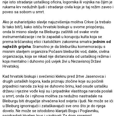
nije isto stradanje ustaškog oficira, logornika ili vojnika na čijim je
rukama krv nedužnih ljudi i stradanje civila koje je taj režim zaveo i
poveo sa sobom u smrt.
Ako je euharistijsko slavlje najuzvišenija molitva Crkve (a trebalo
bi tako biti!), kako ističu hrvatski biskupi u svome priopćenju,
onda bi misno slavlje na Bleiburgu zaštitili od svake vrste
instrumentalizacije i ne bi zapadali u korupciju kulta koja se
prema kršćanskoj etici i katoličkim zakonima smatra
jednim od
najtežih grijeha
. Sramotno je da bleiburšku komemoraciju s
misnim slavljem organizira Počasni bleiburški vod, dakle, civilna
organizacija, koja se nikad nije distancirala od ustaškog režima i
koja mentalno i duhovno još uvijek živi u Nezavisnoj Državi
Hrvatskoj.
Kad hrvatski biskupi i svećenici kleknu pred žrtve Jasenovca i
drugih ustaških logora, kada priznaju zločine koje su počinili
pripadnici naroda za koji se duhovno brinu, kad osude ustašku
državu i njezine vođe koji su i pripadnike vlastitoga naroda poslali
u smrt, onda će i njihova molitva za nedužno nastradale na
Bleiburgu biti drugačije shvaćena kod svijeta i ljudi. Ne može se ići
u Bleiburg ignorirajući i zataškavajući sve ono što je do njega
dovelo. Ne može se istodobno klanjati Bogu i Poglavniku,
nazdravljati Hvaljen Isus i uzvikivati Za dom spremni!