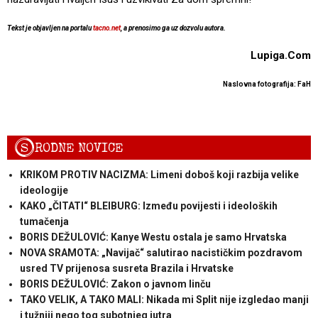
Tekst je objavljen na portalu
tacno.net
, a prenosimo ga uz dozvolu autora.
Lupiga.Com
Naslovna fotografija: FaH
S
RODNE NOVICE
KRIKOM PROTIV NACIZMA: Limeni doboš koji razbija velike
ideologije
KAKO „ČITATI“ BLEIBURG: Između povijesti i ideoloških
tumačenja
BORIS DEŽULOVIĆ: Kanye Westu ostala je samo Hrvatska
NOVA SRAMOTA: „Navijač“ salutirao nacističkim pozdravom
usred TV prijenosa susreta Brazila i Hrvatske
BORIS DEŽULOVIĆ: Zakon o javnom linču
TAKO VELIK, A TAKO MALI: Nikada mi Split nije izgledao manji
i tužniji nego tog subotnjeg jutra