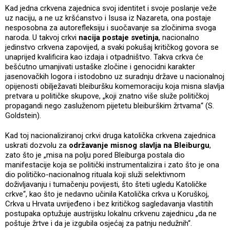
Kad jedna crkvena zajednica svoj identitet i svoje poslanje veže
uz naciju, a ne uz kršćanstvo i Isusa iz Nazareta, ona postaje
nesposobna za autorefleksiju i suočavanje sa zločinima svoga
naroda. U takvoj crkvi
nacija postaje svetinja
, nacionalno
jedinstvo crkvena zapovijed, a svaki pokušaj kritičkog govora se
unaprijed kvalificira kao izdaja i otpadništvo. Takva crkva će
bešćutno umanjivati ustaške zločine i genocidni karakter
jasenovačkih logora i istodobno uz suradnju države u nacionalnoj
opijenosti obilježavati bleiburšku komemoraciju koja misna slavlja
pretvara u političke skupove, „koji znatno više služe političkoj
propagandi nego zasluženom pijetetu bleiburškim žrtvama“ (S.
Goldstein).
Kad toj nacionaliziranoj crkvi druga katolička crkvena zajednica
uskrati dozvolu za
održavanje misnog slavlja na Bleiburgu
,
zato što je „misa na polju pored Bleiburga postala dio
manifestacije koja se politički instrumentalizira i zato što je ona
dio političko-nacionalnog rituala koji služi selektivnom
doživljavanju i tumačenju povijesti, što šteti ugledu Katoličke
crkve“, kao što je nedavno učinila Katolička crkva u Koruškoj,
Crkva u Hrvata uvrijeđeno i bez kritičkog sagledavanja vlastitih
postupaka optužuje austrijsku lokalnu crkvenu zajednicu „da ne
poštuje žrtve i da je izgubila osjećaj za patnju nedužnih“.