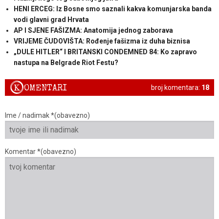
HENI ERCEG: Iz Bosne smo saznali kakva komunjarska banda
vodi glavni grad Hrvata
AP I SJENE FAŠIZMA: Anatomija jednog zaborava
VRIJEME ČUDOVIŠTA: Rođenje fašizma iz duha biznisa
„DULE HITLER“ I BRITANSKI CONDEMNED 84: Ko zapravo
nastupa na Belgrade Riot Festu?
K
OMENTARI
broj komentara:
18
Ime / nadimak *(obavezno)
Komentar *(obavezno)