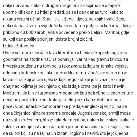
dalje ubrzano - nikom drugom nego onima kojima se očajnički
uporno nikako nisu htjeli predati, pa se i dan danas tvrdi kako to
nikada nisu ni učinili. Stariji civili, žene i djeca, od kojih hvala Bogu
neki i danas žive da svjedoče kako su tamo potjerani kućama, dok je
približno 40.000 zarobljenika odvedeno preko Celja u Maribor, gdje
su koji dan poslije počinjeni doista brojni zločini.
Izdaja Britanaca
Ovdje se mora reći da čitava literatura o bleiburškoj mitologiji već
godinama na stotine načina ponavlja i varira kao glavnu krivicu za
hrvatsku sudbinu na tom polju takozvanu izdaju britanske vojske,
odnosno britanske politike prema Hrvatima. Znači, ne samo da je
krivac onaj koji počini djelo izdaje nego - što je još i važnije - da je
onaj nad kojima je počinjeno djelo izdaje žrtva, pa je zato i nevin.
Međutim, da bi se taj smisao mogao održati potrebno je spomenute
neistine posložiti u konstrukciju cijelog niza kauzalnih neistina,
počevši od ustaško-domobranske predaje engleskoj vojsci, pa se
onda činjenica njihove stvarne predaje Jugoslavenskoj armiji može
nazivati izručenjem, što je također neistina, nakon koje slijedi kako je
takvo izručenje ustvari izdaja, što je dodatna neistina, iz koje slijedi
da su oni koji su na taj način izdani, logično i nevini, što je još jedna