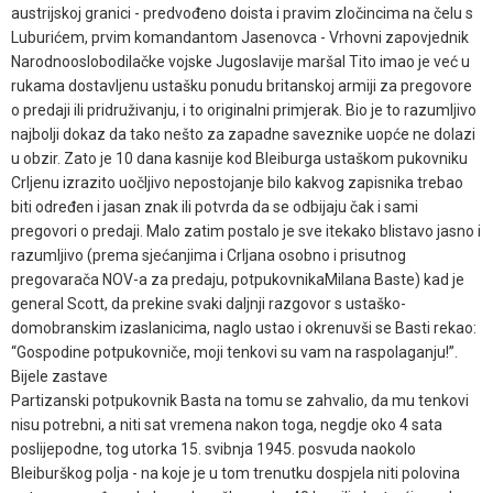
austrijskoj granici - predvođeno doista i pravim zločincima na čelu s
Luburićem, prvim komandantom Jasenovca - Vrhovni zapovjednik
Narodnooslobodilačke vojske Jugoslavije maršal Tito imao je već u
rukama dostavljenu ustašku ponudu britanskoj armiji za pregovore
o predaji ili pridruživanju, i to originalni primjerak. Bio je to razumljivo
najbolji dokaz da tako nešto za zapadne saveznike uopće ne dolazi
u obzir. Zato je 10 dana kasnije kod Bleiburga ustaškom pukovniku
Crljenu izrazito uočljivo nepostojanje bilo kakvog zapisnika trebao
biti određen i jasan znak ili potvrda da se odbijaju čak i sami
pregovori o predaji. Malo zatim postalo je sve itekako blistavo jasno i
razumljivo (prema sjećanjima i Crljana osobno i prisutnog
pregovarača NOV-a za predaju, potpukovnikaMilana Baste) kad je
general Scott, da prekine svaki daljnji razgovor s ustaško-
domobranskim izaslanicima, naglo ustao i okrenuvši se Basti rekao:
“Gospodine potpukovniče, moji tenkovi su vam na raspolaganju!”.
Bijele zastave
Partizanski potpukovnik Basta na tomu se zahvalio, da mu tenkovi
nisu potrebni, a niti sat vremena nakon toga, negdje oko 4 sata
poslijepodne, tog utorka 15. svibnja 1945. posvuda naokolo
Bleiburškog polja - na koje je u tom trenutku dospjela niti polovina