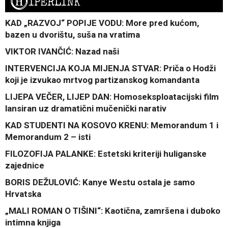
H
IPERLINK
KAD „RAZVOJ“ POPIJE VODU: More pred kućom,
bazen u dvorištu, suša na vratima
VIKTOR IVANČIĆ: Nazad naši
INTERVENCIJA KOJA MIJENJA STVAR: Priča o Hodži
koji je izvukao mrtvog partizanskog komandanta
LIJEPA VEČER, LIJEP DAN: Homoseksploatacijski film
lansiran uz dramatični mučenički narativ
KAD STUDENTI NA KOSOVO KRENU: Memorandum 1 i
Memorandum 2 – isti
FILOZOFIJA PALANKE: Estetski kriteriji huliganske
zajednice
BORIS DEŽULOVIĆ: Kanye Westu ostala je samo
Hrvatska
„MALI ROMAN O TIŠINI“: Kaotična, zamršena i duboko
intimna knjiga