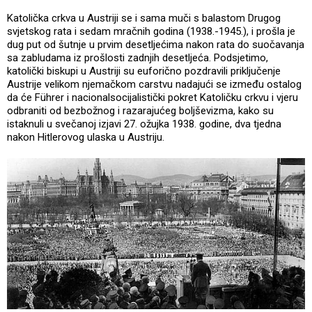
Katolička crkva u Austriji se i sama muči s balastom Drugog
svjetskog rata i sedam mračnih godina (1938.-1945.), i prošla je
dug put od šutnje u prvim desetljećima nakon rata do suočavanja
sa zabludama iz prošlosti zadnjih desetljeća. Podsjetimo,
katolički biskupi u Austriji su euforično pozdravili priključenje
Austrije velikom njemačkom carstvu nadajući se između ostalog
da će Führer i nacionalsocijalistički pokret Katoličku crkvu i vjeru
odbraniti od bezbožnog i razarajućeg boljševizma, kako su
istaknuli u svečanoj izjavi 27. ožujka 1938. godine, dva tjedna
nakon Hitlerovog ulaska u Austriju.