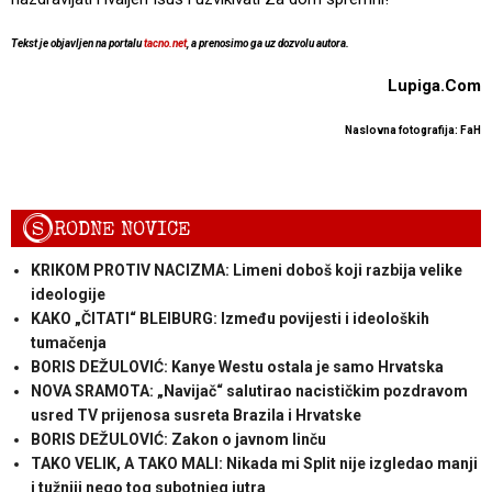
Tekst je objavljen na portalu
tacno.net
, a prenosimo ga uz dozvolu autora.
Lupiga.Com
Naslovna fotografija: FaH
S
RODNE NOVICE
KRIKOM PROTIV NACIZMA: Limeni doboš koji razbija velike
ideologije
KAKO „ČITATI“ BLEIBURG: Između povijesti i ideoloških
tumačenja
BORIS DEŽULOVIĆ: Kanye Westu ostala je samo Hrvatska
NOVA SRAMOTA: „Navijač“ salutirao nacističkim pozdravom
usred TV prijenosa susreta Brazila i Hrvatske
BORIS DEŽULOVIĆ: Zakon o javnom linču
TAKO VELIK, A TAKO MALI: Nikada mi Split nije izgledao manji
i tužniji nego tog subotnjeg jutra