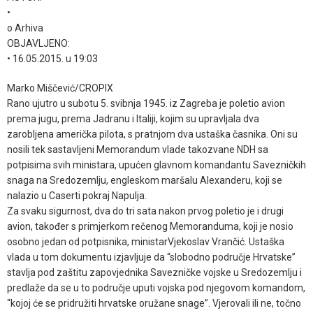
•
o Arhiva
OBJAVLJENO:
• 16.05.2015. u 19:03
Marko Miščević/CROPIX
Rano ujutro u subotu 5. svibnja 1945. iz Zagreba je poletio avion
prema jugu, prema Jadranu i Italiji, kojim su upravljala dva
zarobljena američka pilota, s pratnjom dva ustaška časnika. Oni su
nosili tek sastavljeni Memorandum vlade takozvane NDH sa
potpisima svih ministara, upućen glavnom komandantu Savezničkih
snaga na Sredozemlju, engleskom maršalu Alexanderu, koji se
nalazio u Caserti pokraj Napulja.
Za svaku sigurnost, dva do tri sata nakon prvog poletio je i drugi
avion, također s primjerkom rečenog Memoranduma, koji je nosio
osobno jedan od potpisnika, ministarVjekoslav Vrančić. Ustaška
vlada u tom dokumentu izjavljuje da “slobodno područje Hrvatske”
stavlja pod zaštitu zapovjednika Savezničke vojske u Sredozemlju i
predlaže da se u to područje uputi vojska pod njegovom komandom,
“kojoj će se pridružiti hrvatske oružane snage”. Vjerovali ili ne, točno