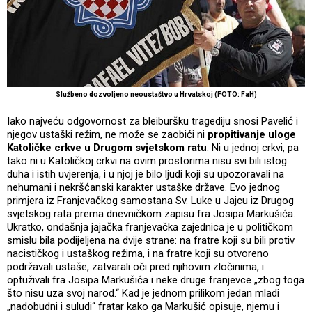
Službeno dozvoljeno neoustaštvo u Hrvatskoj (FOTO: FaH)
Iako najveću odgovornost za bleiburšku tragediju snosi Pavelić i
njegov ustaški režim, ne može se zaobići ni
propitivanje uloge
Katoličke crkve u Drugom svjetskom ratu
. Ni u jednoj crkvi, pa
tako ni u Katoličkoj crkvi na ovim prostorima nisu svi bili istog
duha i istih uvjerenja, i u njoj je bilo ljudi koji su upozoravali na
nehumani i nekršćanski karakter ustaške države. Evo jednog
primjera iz Franjevačkog samostana Sv. Luke u Jajcu iz Drugog
svjetskog rata prema dnevničkom zapisu fra Josipa Markušića.
Ukratko, ondašnja jajačka franjevačka zajednica je u političkom
smislu bila podijeljena na dvije strane: na fratre koji su bili protiv
nacističkog i ustaškog režima, i na fratre koji su otvoreno
podržavali ustaše, zatvarali oči pred njihovim zločinima, i
optuživali fra Josipa Markušića i neke druge franjevce „zbog toga
što nisu uza svoj narod.“ Kad je jednom prilikom jedan mladi
„nadobudni i suludi“ fratar kako ga Markušić opisuje, njemu i