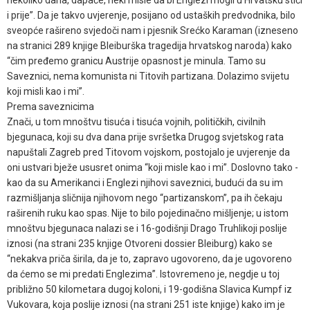
nekoliko dana, dapače, neki misle da bi Englezi mogli u Hrvatsku stići
i prije”. Da je takvo uvjerenje, posijano od ustaških predvodnika, bilo
sveopće rašireno svjedoči nam i pjesnik Srećko Karaman (izneseno
na stranici 289 knjige Bleiburška tragedija hrvatskog naroda) kako
“čim pređemo granicu Austrije opasnost je minula. Tamo su
Saveznici, nema komunista ni Titovih partizana. Dolazimo svijetu
koji misli kao i mi”.
Prema saveznicima
Znači, u tom mnoštvu tisuća i tisuća vojnih, političkih, civilnih
bjegunaca, koji su dva dana prije svršetka Drugog svjetskog rata
napuštali Zagreb pred Titovom vojskom, postojalo je uvjerenje da
oni ustvari bježe ususret onima “koji misle kao i mi”. Doslovno tako -
kao da su Amerikanci i Englezi njihovi saveznici, budući da su im
razmišljanja sličnija njihovom nego “partizanskom”, pa ih čekaju
raširenih ruku kao spas. Nije to bilo pojedinačno mišljenje; u istom
mnoštvu bjegunaca nalazi se i 16-godišnji Drago Truhlikoji poslije
iznosi (na strani 235 knjige Otvoreni dossier Bleiburg) kako se
“nekakva priča širila, da je to, zapravo ugovoreno, da je ugovoreno
da ćemo se mi predati Englezima”. Istovremeno je, negdje u toj
približno 50 kilometara dugoj koloni, i 19-godišna Slavica Kumpf iz
Vukovara, koja poslije iznosi (na strani 251 iste knjige) kako im je