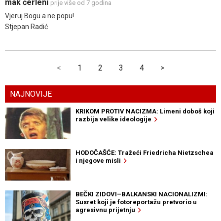
mak čerleni
prije više od 7 godina
Vjeruj Bogu a ne popu!
Stjepan Radić
<
1
2
3
4
>
NAJNOVIJE
KRIKOM PROTIV NACIZMA: Limeni doboš koji
razbija velike ideologije
HODOČAŠĆE: Tražeći Friedricha Nietzschea
i njegove misli
BEČKI ZIDOVI–BALKANSKI NACIONALIZMI:
Susret koji je fotoreportažu pretvorio u
agresivnu prijetnju