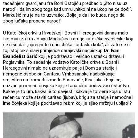
tadašnjem gvardijanu fra Boni Ostojiću predbacio „što nisu uz
narod“ i da im zbog toga kad umru „nitko ni na ukop ne će doći“,
Markušić mu je na to uzvratio: „Bolje je da i to bude, nego da
zbog luđaka propane narod!“
U Katoličkoj crkvi u Hrvatskoj i Bosni i Hercegovini danas malo
tko mari za fra Josipa Markušića i druge katoličke svećenike koji
se nisu dali „upregnuti u nacistička i ustaška kola“, ali zato se u
toj istoj crkvi slavi primjerice sarajevski nadbiskup
Dr. Ivan
Evanđelist Šarić
koji je podržavao i veličao ustašku državu i
Poglavnika. To sadašnje vodstvo Katoličke crkve u Bosni i
Hercegovini nimalo ne uznemiruje pa je i Dom za starije i
nemoćne osobe pri Caritasu Vrhbosanske nadbiskupije,
smješten na tromeđi između Busovače, Kiseljaka i Fojnice,
nazvan po imenu čovjeka koji je fanatično podržavao ustaštvo.
Kakav je to um, kakva je to savjest i kakva je to vjera koja u istu
rečenicu može staviti caritas (ljubav), brigu za starije i nemoćne i
ime čovjeka koji je podržavao režim koji je sijao mržnju i ubijao!?