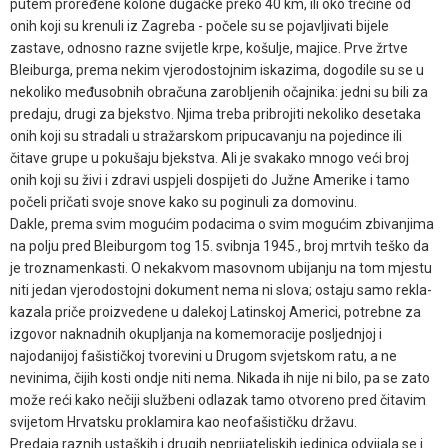
putem proređene kolone dugačke preko 40 km, ili oko trećine od
onih koji su krenuli iz Zagreba - počele su se pojavljivati bijele
zastave, odnosno razne svijetle krpe, košulje, majice. Prve žrtve
Bleiburga, prema nekim vjerodostojnim iskazima, dogodile su se u
nekoliko međusobnih obračuna zarobljenih očajnika: jedni su bili za
predaju, drugi za bjekstvo. Njima treba pribrojiti nekoliko desetaka
onih koji su stradali u stražarskom pripucavanju na pojedince ili
čitave grupe u pokušaju bjekstva. Ali je svakako mnogo veći broj
onih koji su živi i zdravi uspjeli dospijeti do Južne Amerike i tamo
počeli pričati svoje snove kako su poginuli za domovinu.
Dakle, prema svim mogućim podacima o svim mogućim zbivanjima
na polju pred Bleiburgom tog 15. svibnja 1945., broj mrtvih teško da
je troznamenkasti. O nekakvom masovnom ubijanju na tom mjestu
niti jedan vjerodostojni dokument nema ni slova; ostaju samo rekla-
kazala priče proizvedene u dalekoj Latinskoj Americi, potrebne za
izgovor naknadnih okupljanja na komemoracije posljednjoj i
najodanijoj fašističkoj tvorevini u Drugom svjetskom ratu, a ne
nevinima, čijih kosti ondje niti nema. Nikada ih nije ni bilo, pa se zato
može reći kako nečiji službeni odlazak tamo otvoreno pred čitavim
svijetom Hrvatsku proklamira kao neofašističku državu.
Predaja raznih ustaških i drugih neprijateljskih jedinica odvijala se i