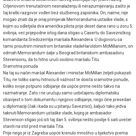
Crljenovom trenutačnom nesnalaženju ili nerazumijevanju zašto je
taj kratki razgovor vođen bez službenog zapisnika. On, naime, nije
mogao znati da je onaj primjerak Memoranduma ustaške vlade, s
kojim su odletjela dva američka pilota prije deset dana rano u zoru 5.
svibnja, već prijepodne istog dana stigao u Casertu do Savezničkog
komandanta Sredozemlja maršala Alexandera. U dogovoru sa
tamo prisutnim ministrom britanske vladeHaroldom McMillanom, on
odmah Memorandum šalje u Beograd britanskom ambasadoru
Stevensonu, da to hitno uruči osobno maršalu Titu.
Sramotna ponuda
Na taj su način maršal Alexander i ministar McMillan željeli pokazati
Titu, ne toliko samu hitnoću ili važnost te doista sramotne ponude,
koliko svoje potpuno odbijanje da uopće prime nešto takvo na
razmatranje. Zato i ne uručuju samo uobičajenu diplomatsku
obavijest o tom dokumentu i njegovo odbijanje, nego čine presedan
u diplomaciji (čak i kada su u pitanju Saveznici), šaljući tako jedva
taknuti Memorandum ustaške vlade, kojeg je ambasador
Stevenson stigao još isti taj dan 5. svibnja nešto poslije 6 sati uvečer
staviti na stol pred maršala Tita.
Prije nego je iz Zagreba uopće krenulo mnoštvo u bjekstvo prema