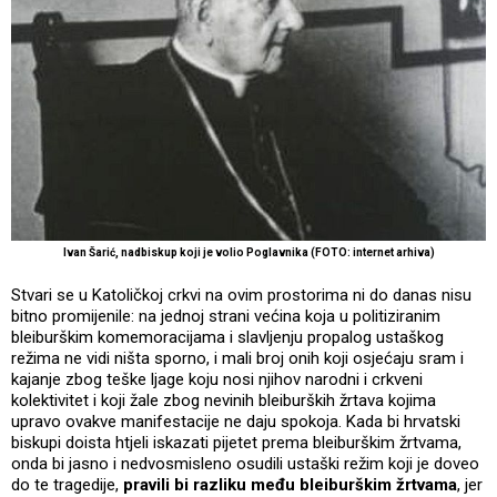
Ivan Šarić, nadbiskup koji je volio Poglavnika (FOTO: internet arhiva)
Stvari se u Katoličkoj crkvi na ovim prostorima ni do danas nisu
bitno promijenile: na jednoj strani većina koja u politiziranim
bleiburškim komemoracijama i slavljenju propalog ustaškog
režima ne vidi ništa sporno, i mali broj onih koji osjećaju sram i
kajanje zbog teške ljage koju nosi njihov narodni i crkveni
kolektivitet i koji žale zbog nevinih bleiburških žrtava kojima
upravo ovakve manifestacije ne daju spokoja. Kada bi hrvatski
biskupi doista htjeli iskazati pijetet prema bleiburškim žrtvama,
onda bi jasno i nedvosmisleno osudili ustaški režim koji je doveo
do te tragedije,
pravili bi razliku među bleiburškim žrtvama
, jer