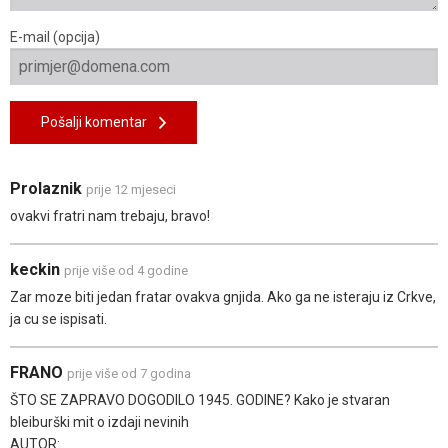
E-mail (opcija)
Pošalji komentar
Prolaznik
prije 12 mjeseci
ovakvi fratri nam trebaju, bravo!
keckin
prije više od 4 godine
Zar moze biti jedan fratar ovakva gnjida. Ako ga ne isteraju iz Crkve,
ja cu se ispisati.
FRANO
prije više od 7 godina
ŠTO SE ZAPRAVO DOGODILO 1945. GODINE? Kako je stvaran
bleiburški mit o izdaji nevinih
AUTOR: