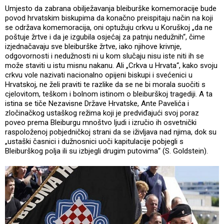
Umjesto da zabrana obilježavanja bleiburške komemoracije bude
povod hrvatskim biskupima da konačno preispitaju način na koji
se održava komemoracija, oni optužuju crkvu u Koruškoj „da ne
poštuje žrtve i da je izgubila osjećaj za patnju nedužnih“, čime
izjednačavaju sve bleiburške žrtve, iako njihove krivnje,
odgovornosti i nedužnosti ni u kom slučaju nisu iste niti ih se
može staviti u istu misnu nakanu. Ali „Crkva u Hrvata“, kako svoju
crkvu vole nazivati nacionalno opijeni biskupi i svećenici u
Hrvatskoj, ne želi praviti te razlike da se ne bi morala suočiti s
cjelovitom, teškom i bolnom istinom o bleiburškoj tragediji. A ta
istina se tiče Nezavisne Države Hrvatske, Ante Pavelića i
zločinačkog ustaškog režima koji je predviđajući svoj poraz
poveo prema Bleiburgu mnoštvo ljudi i izručio ih osvetnički
raspoloženoj pobjedničkoj strani da se iživljava nad njima, dok su
„ustaški časnici i dužnosnici uoči kapitulacije pobjegli s
Bleiburškog polja ili su izbjegli drugim putovima“ (S. Goldstein).