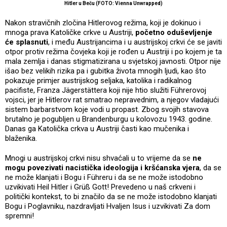
Hitler u Beču (FOTO: Vienna Unwrapped)
Nakon stravičnih zločina Hitlerovog režima, koji je dokinuo i
mnoga prava Katoličke crkve u Austriji,
početno oduševljenje
će splasnuti
, i među Austrijancima i u austrijskoj crkvi će se javiti
otpor protiv režima čovjeka koji je rođen u Austriji i po kojem je ta
mala zemlja i danas stigmatizirana u svjetskoj javnosti. Otpor nije
išao bez velikih rizika pa i gubitka života mnogih ljudi, kao što
pokazuje primjer austrijskog seljaka, katolika i radikalnog
pacifiste, Franza Jägerstättera koji nije htio služiti Führerovoj
vojsci, jer je Hitlerov rat smatrao nepravednim, a njegov vladajući
sistem barbarstvom koje vodi u propast. Zbog svojih stavova
brutalno je pogubljen u Brandenburgu u kolovozu 1943. godine.
Danas ga Katolička crkva u Austriji časti kao mučenika i
blaženika.
Mnogi u austrijskoj crkvi nisu shvaćali u to vrijeme da se
ne
mogu povezivati nacistička ideologija i kršćanska vjera
, da se
ne može klanjati i Bogu i Führeru i da se ne može istodobno
uzvikivati Heil Hitler i Grüß Gott! Prevedeno u naš crkveni i
politički kontekst, to bi značilo da se ne može istodobno klanjati
Bogu i Poglavniku, nazdravljati Hvaljen Isus i uzvikivati Za dom
spremni!