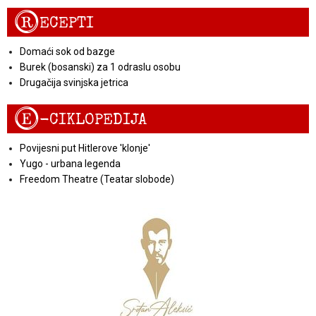
R
ECEPTI
Domaći sok od bazge
Burek (bosanski) za 1 odraslu osobu
Drugačija svinjska jetrica
E
-CIKLOPEDIJA
Povijesni put Hitlerove 'klonje'
Yugo - urbana legenda
Freedom Theatre (Teatar slobode)