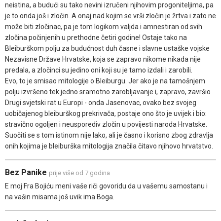
neistina, a budući su tako nevini izručeni njihovim progoniteljima, pa
je to onda još i zločin. A onaj nad kojim se vrši zločin je žrtva i zato ne
može biti zločinac, pa je tom logikom valjda i amnestiran od svih
zločina počinjenih u prethodne četiri godine! Ostaje tako na
Bleiburškom polju za budućnost duh časne i slavne ustaške vojske
Nezavisne Države Hrvatske, koja se zapravo nikome nikada nije
predala, a zločinci su jedino oni koji su je tamo izdali i zarobili.
Evo, to je smisao mitologije o Bleiburgu. Jer ako je na tamošnjem
polju izvršeno tek jedno sramotno zarobljavanje i, zapravo, završio
Drugi svjetski rat u Europi - onda Jasenovac, ovako bez svojeg
uobičajenog bleiburškog prekrivača, postaje ono što je uvijek i bio:
stravično ogoljen i neusporediv zločin u povijesti naroda Hrvatske.
Suočiti se s tom istinom nije lako, ali je časno i korisno zbog zdravlja
onih kojima je bleiburška mitologija značila čitavo njihovo hrvatstvo.
Bez Panike
prije više od 7 godina
E moj Fra Bojiću meni vaše riči govoridu da u vašemu samostanu i
na vašin misama još uvik ima Boga.