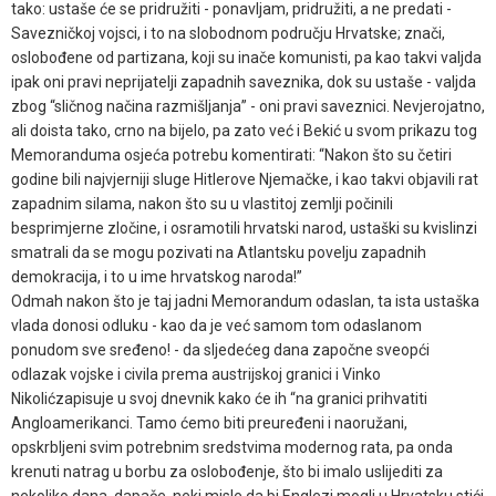
tako: ustaše će se pridružiti - ponavljam, pridružiti, a ne predati -
Savezničkoj vojsci, i to na slobodnom području Hrvatske; znači,
oslobođene od partizana, koji su inače komunisti, pa kao takvi valjda
ipak oni pravi neprijatelji zapadnih saveznika, dok su ustaše - valjda
zbog “sličnog načina razmišljanja” - oni pravi saveznici. Nevjerojatno,
ali doista tako, crno na bijelo, pa zato već i Bekić u svom prikazu tog
Memoranduma osjeća potrebu komentirati: “Nakon što su četiri
godine bili najvjerniji sluge Hitlerove Njemačke, i kao takvi objavili rat
zapadnim silama, nakon što su u vlastitoj zemlji počinili
besprimjerne zločine, i osramotili hrvatski narod, ustaški su kvislinzi
smatrali da se mogu pozivati na Atlantsku povelju zapadnih
demokracija, i to u ime hrvatskog naroda!”
Odmah nakon što je taj jadni Memorandum odaslan, ta ista ustaška
vlada donosi odluku - kao da je već samom tom odaslanom
ponudom sve sređeno! - da sljedećeg dana započne sveopći
odlazak vojske i civila prema austrijskoj granici i Vinko
Nikolićzapisuje u svoj dnevnik kako će ih “na granici prihvatiti
Angloamerikanci. Tamo ćemo biti preuređeni i naoružani,
opskrbljeni svim potrebnim sredstvima modernog rata, pa onda
krenuti natrag u borbu za oslobođenje, što bi imalo uslijediti za