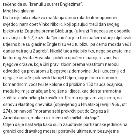
rečeno da su “krenuli u susret Englezima”.
Mnoštvo glasina
Da to nije bila nekakva maštarija samo mladih ili neupućenih
svjedoči nam opet Vinko Nikolić, koji opisujući treći dan svojeg
bjekstva iz Zagreba prema Bleiburgu (u knjizi Tragedija se dogodila
u svibnju, str. 97) kaže da “jedino što je u tom našem stanju djelovalo
utješno bile su glasine: Englezi su već tu blizu, pa ćemo možda već i
danas natrag u Zagreb”. Nikolić tada nije bilo tko, nego poznato ime
kulturnog života Hrvatske, prilično upućen u namjere vodstva
njegove države, koja čini pravi zločin prema vlastitom narodu,
odvodeći ga prevarom u bjegstvo iz domovine. Još i upućeniji od
njega je ustaški pukovnik Danijel Crljen, koji je tada u samom
komandnom vodstvu te kolone od približno 150 tisuća očajnika,
među kojim je značajan broj žena i djece, kao doista sramotna
zaštita zločinačkog kukavičluka. Prema njegovim zapisima, na
osnovu vlastitog dnevnika (objavljenog u Hrvatskoj reviji 1966., str.
274), on navodi “moramo sebi prokrčiti put do Engleza ili
Amerikanaca, makar i uz cijenu očajničkih okršaja”.
Crljen dalje nastavlja kako su ih zaustavile partizanske jedinice na
granici kod dravskog mosta i postavile ultimatum bezuvjetne