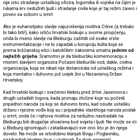
nije isto stradanje ustaškog oficira, logornika ili vojnika na čijim je
rukama krv nedužnih ljudi i stradanje civila koje je taj režim zaveo i
poveo sa sobom u smrt.
Ako je euharistijsko slavlje najuzvišenija molitva Crkve (a trebalo
bi tako biti!), kako ističu hrvatski biskupi u svome priopćenju,
onda bi misno slavlje na Bleiburgu zaštitili od svake vrste
instrumentalizacije i ne bi zapadali u korupciju kulta koja se
prema kršćanskoj etici i katoličkim zakonima smatra
jednim od
najtežih grijeha
. Sramotno je da bleiburšku komemoraciju s
misnim slavljem organizira Počasni bleiburški vod, dakle, civilna
organizacija, koja se nikad nije distancirala od ustaškog režima i
koja mentalno i duhovno još uvijek živi u Nezavisnoj Državi
Hrvatskoj.
Kad hrvatski biskupi i svećenici kleknu pred žrtve Jasenovca i
drugih ustaških logora, kada priznaju zločine koje su počinili
pripadnici naroda za koji se duhovno brinu, kad osude ustašku
državu i njezine vođe koji su i pripadnike vlastitoga naroda poslali
u smrt, onda će i njihova molitva za nedužno nastradale na
Bleiburgu biti drugačije shvaćena kod svijeta i ljudi. Ne može se ići
u Bleiburg ignorirajući i zataškavajući sve ono što je do njega
dovelo. Ne može se istodobno klanjati Bogu i Poglavniku,
nazdravljati Hvaljen Isus i uzvikivati Za dom spremni!