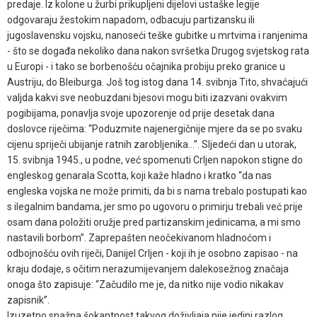
predaje. Iz kolone u žurbi prikupljeni dijelovi ustaške legije
odgovaraju žestokim napadom, odbacuju partizansku ili
jugoslavensku vojsku, nanoseći teške gubitke u mrtvima i ranjenima
- što se događa nekoliko dana nakon svršetka Drugog svjetskog rata
u Europi - i tako se borbenošću očajnika probiju preko granice u
Austriju, do Bleiburga. Još tog istog dana 14. svibnja Tito, shvaćajući
valjda kakvi sve neobuzdani bjesovi mogu biti izazvani ovakvim
pogibijama, ponavlja svoje upozorenje od prije desetak dana
doslovce riječima: “Poduzmite najenergičnije mjere da se po svaku
cijenu spriječi ubijanje ratnih zarobljenika...”. Sljedeći dan u utorak,
15. svibnja 1945., u podne, već spomenuti Crljen napokon stigne do
engleskog genarala Scotta, koji kaže hladno i kratko “da nas
engleska vojska ne može primiti, da bi s nama trebalo postupati kao
s ilegalnim bandama, jer smo po ugovoru o primirju trebali već prije
osam dana položiti oružje pred partizanskim jedinicama, a mi smo
nastavili borbom”. Zaprepašten neočekivanom hladnoćom i
odbojnošću ovih riječi, Danijel Crljen - koji ih je osobno zapisao - na
kraju dodaje, s očitim nerazumijevanjem dalekosežnog značaja
onoga što zapisuje: “Začudilo me je, da nitko nije vodio nikakav
zapisnik”.
Izuzetno snažna šokantnost takvog doživljaja nije jedini razlog