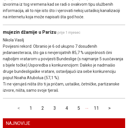
izvorima iz tog vremena kad se radi o ovakvom tipu službenih
informacija, ali to nije isto što i vjerovati nekoj ustaškoj kanalizaciji
na internetu koja može napisati šta god hoće.
mujezin džamije u Parizu
prije 1 mjesec
Nikola Vasilj
Povijesni rekord: Obranio je 6 od ukupno 7 dosuđenih
jedanaesteraca, što ga s nevjerojatnih 85,7 % uspješnosti čini
najboljim vratarom u povijesti Bundeslige (s najmanje 5 suočavanja
s bijele točke).Usporedba s konkurencijom: Daleko je nadmašio
druge bundesligaške vratare, ostavljajući iza sebe konkurenciju
poput Noaha Atubolua (57,1 %).
Ti ne vjeruješ ništa što ti ja pričam, ustaške, četničke, partizanske
izvore, ništa, samo svoje tjeraš.
…
<
1
2
3
4
5
11
>
NAJNOVIJE