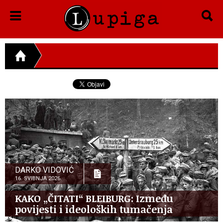
DARKO VIDOVIĆ
16. SVIBNJA 2026.
KAKO „ČITATI“ BLEIBURG: Između
povijesti i ideoloških tumačenja