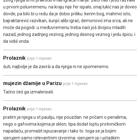
u prvom poluvremenu. na kraju nije fer ispalo, onaj lukić nas je doveo
dovde, pa bilo bi u redu da je dobio priliku. kerim bog, mahmić isto,
bajraktarević razvikan, šunjić alibi igrač, demoriović ima srca, ali ne
može da pogodi. u međuvremenu treba naći još dvojicu mladih
nazad, jednog zadnjeg veznog, jednog desnog veznog i jedu špicu. i
da vidiš onda.
Prolaznik
prije 1 mjesec
šuti, najbolje je da završi a da njega ni ne spomenemo.
mujezin džamije u Parizu
prije 1 mjesec
Tačno ćeš ga izmalerisati.
Prolaznik
prije 1 mjesec
pratim ja njega u st.pauliju, nije pouzdan. ne pričam o penalima,
nego o gafovima kojima je sklon, tipa dodat loptu protivničkom
napadaču, promašit ispucavanje i tako to. toga se ja bojim.
vjerujem samo relevantnim izvorima. vjerujem ja i ustaškim