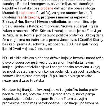
današnje Bosne i Hercegovine, ali, zanimljivo, ne i današnje
Republike Hrvatske (bez
prodane
dalmatinske obale i otočja
Mussoliniju
od strane
Pavelića), za njene stanovnike znači
uvođenje
rasnih zakona
,
progone i masovnu egzekuciju
Židova, Srba, Roma i Hrvata antifašista
, te pokatoličavanje
Srba u suradnji s Katoličkom crkvom. Nikakva suđenja! – glasi
zakon o rasama u NDH. Krivi su i moraju nestati jer su Židovi, jer
su Srbi, jer su Romi ili jednostavno politički protivnici. Od tog dana
će u vagonima na tračnicama prema Jasenovcu i Gradiški Staroj,
baš kao i prema Auschwitzu, uz pozdrav ZDS, nestajati mnogi
ljudski životi – djeca, žene, starci.
NDH nije bila nikakva slobodna država kojoj je hrvatski narod težio
u svojoj dugoj povijesti, već u povijesnom kontekstu i svom
korijenu jedna anticivilizacijska i antigrađanska tvorevina u kojoj
su mogli opstati samo oni koji su podanički stali pod nacističku
zastavu, licemjerno obmanjujući puk kako stvaraju nekakvu
nezavisnu državu Hrvatsku.
Na otpor toj tiraniji, na krv, znoj, suze i zajedničku borbu protiv
nacista i fašista, pozvala je tada jedino Komunistička partija
Jugoslavije na čelu s Josipom Brozom Titom u svojim
proglasima narodima i narodnostima Jugoslavije i pozivom na