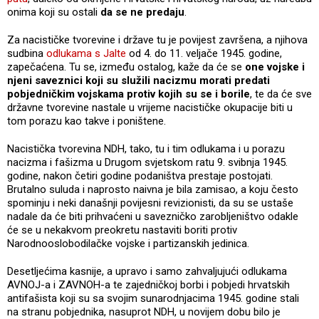
onima koji su ostali
da se ne predaju
.
Za nacističke tvorevine i države tu je povijest završena, a njihova
sudbina
odlukama s Jalte
od 4. do 11. veljače 1945. godine,
zapečaćena. Tu se, između ostalog, kaže da će se
one vojske i
njeni saveznici koji su služili nacizmu morati predati
pobjedničkim vojskama protiv kojih su se i borile
, te da će sve
državne tvorevine nastale u vrijeme nacističke okupacije biti u
tom porazu kao takve i poništene.
Nacistička tvorevina NDH, tako, tu i tim odlukama i u porazu
nacizma i fašizma u Drugom svjetskom ratu 9. svibnja 1945.
godine, nakon četiri godine podaništva prestaje postojati.
Brutalno suluda i naprosto naivna je bila zamisao, a koju često
spominju i neki današnji povijesni revizionisti, da su se ustaše
nadale da će biti prihvaćeni u savezničko zarobljeništvo odakle
će se u nekakvom preokretu nastaviti boriti protiv
Narodnooslobodilačke vojske i partizanskih jedinica.
Desetljećima kasnije, a upravo i samo zahvaljujući odlukama
AVNOJ-a i ZAVNOH-a te zajedničkoj borbi i pobjedi hrvatskih
antifašista koji su sa svojim sunarodnjacima 1945. godine stali
na stranu pobjednika, nasuprot NDH, u novijem dobu bilo je