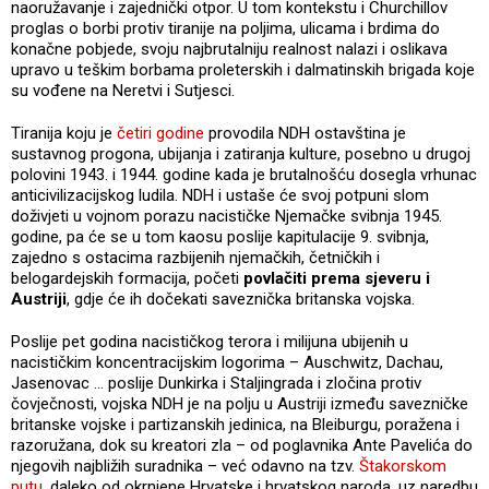
naoružavanje i zajednički otpor. U tom kontekstu i Churchillov
proglas o borbi protiv tiranije na poljima, ulicama i brdima do
konačne pobjede, svoju najbrutalniju realnost nalazi i oslikava
upravo u teškim borbama proleterskih i dalmatinskih brigada koje
su vođene na Neretvi i Sutjesci.
Tiranija koju je
četiri godine
provodila NDH ostavština je
sustavnog progona, ubijanja i zatiranja kulture, posebno u drugoj
polovini 1943. i 1944. godine kada je brutalnošću dosegla vrhunac
anticivilizacijskog ludila. NDH i ustaše će svoj potpuni slom
doživjeti u vojnom porazu nacističke Njemačke svibnja 1945.
godine, pa će se u tom kaosu poslije kapitulacije 9. svibnja,
zajedno s ostacima razbijenih njemačkih, četničkih i
belogardejskih formacija, početi
povlačiti prema sjeveru i
Austriji
, gdje će ih dočekati saveznička britanska vojska.
Poslije pet godina nacističkog terora i milijuna ubijenih u
nacističkim koncentracijskim logorima – Auschwitz, Dachau,
Jasenovac … poslije Dunkirka i Staljingrada i zločina protiv
čovječnosti, vojska NDH je na polju u Austriji između savezničke
britanske vojske i partizanskih jedinica, na Bleiburgu, poražena i
razoružana, dok su kreatori zla – od poglavnika Ante Pavelića do
njegovih najbližih suradnika – već odavno na tzv.
Štakorskom
putu
, daleko od okrnjene Hrvatske i hrvatskog naroda, uz naredbu