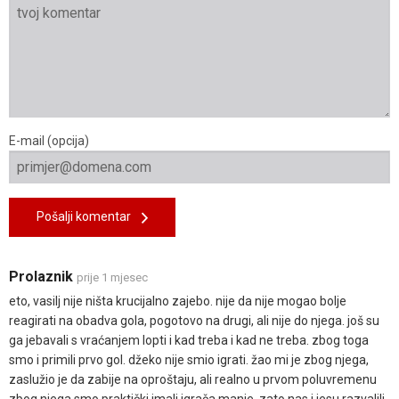
E-mail (opcija)
Pošalji komentar
Prolaznik
prije 1 mjesec
eto, vasilj nije ništa krucijalno zajebo. nije da nije mogao bolje
reagirati na obadva gola, pogotovo na drugi, ali nije do njega. još su
ga jebavali s vraćanjem lopti i kad treba i kad ne treba. zbog toga
smo i primili prvo gol. džeko nije smio igrati. žao mi je zbog njega,
zaslužio je da zabije na oproštaju, ali realno u prvom poluvremenu
zbog njega smo praktički imali igrača manje. zato nas i jesu razvalili