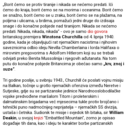
„Borit ćemo se protiv tiranije i nikada se nećemo predati. Ići
ćemo do kraja, borit ćemo se na morima i oceanima. Borit ćemo
se snažno, borit ćemo se u zraku, borit ćemo se na plažama, na
poljima i ulicama, u brdima, pomažući jedni druge do izdisaja
snage i do konačne pobjede nad tiranijom. Nikada se nećemo
predati. Nikada, nikada, nikada“ - ovo je samo
dio govora
britanskog premijera
Winstona Churchilla
od 4. lipnja 1940.
godine, kada je objavljujući rat njemačkim nacistima i njihovim
saveznicima odbio ideju Nevilla Chamberlaina i lorda Halifaxa o
mirovnim pregovorima s Adolfom Hitlerom koji su se trebali
odvijati preko Benita Mussolinija i njegovih ađutanata. Na tom
putu do konačne pobjede Britancima je obećao samo
„krv, znoj i
suze“
.
Tri godine poslije, u svibnju 1943., Churchill će poslati vojnu misiju
na Balkan, točnije u grotlo njemačkih ofenziva između Neretve i
Sutjeske, gdje su se partizanske jedinice Narodnooslobodilačke
vojske predvođene maršalom Titom i proleterskim i
dalmatinskim brigadama već mjesecima tukle protiv brojčano i
tehnički puno nadmoćnijeg neprijatelja – njemačkih SS divizija,
ustaša i četnika. Sudionik te misije i svjedok tih bitaka, sir
William
Deakin
, u svojoj
knjizi
"Embattled Mountain", zorno je opisao
događaje tih dana, kao i ideju te karakter borbe partizanskih