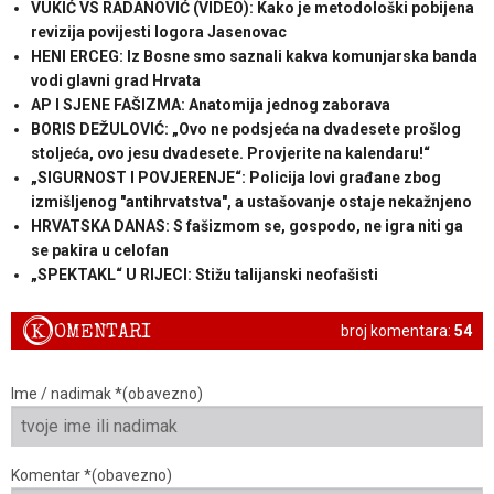
VUKIĆ VS RADANOVIĆ (VIDEO): Kako je metodološki pobijena
revizija povijesti logora Jasenovac
HENI ERCEG: Iz Bosne smo saznali kakva komunjarska banda
vodi glavni grad Hrvata
AP I SJENE FAŠIZMA: Anatomija jednog zaborava
BORIS DEŽULOVIĆ: „Ovo ne podsjeća na dvadesete prošlog
stoljeća, ovo jesu dvadesete. Provjerite na kalendaru!“
„SIGURNOST I POVJERENJE“: Policija lovi građane zbog
izmišljenog "antihrvatstva", a ustašovanje ostaje nekažnjeno
HRVATSKA DANAS: S fašizmom se, gospodo, ne igra niti ga
se pakira u celofan
„SPEKTAKL“ U RIJECI: Stižu talijanski neofašisti
K
OMENTARI
broj komentara:
54
Ime / nadimak *(obavezno)
Komentar *(obavezno)