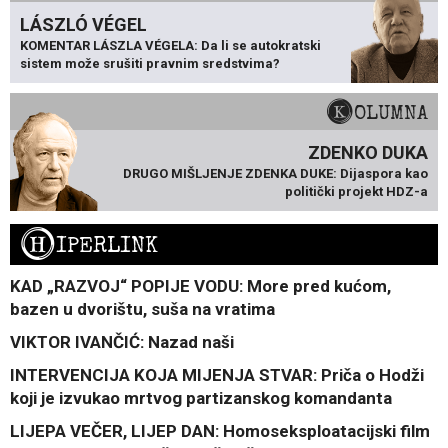
LÁSZLÓ VÉGEL
KOMENTAR LÁSZLA VÉGELA: Da li se autokratski
sistem može srušiti pravnim sredstvima?
KOLUMNA
ZDENKO DUKA
DRUGO MIŠLJENJE ZDENKA DUKE: Dijaspora kao
politički projekt HDZ-a
H
IPERLINK
KAD „RAZVOJ“ POPIJE VODU: More pred kućom,
bazen u dvorištu, suša na vratima
VIKTOR IVANČIĆ: Nazad naši
INTERVENCIJA KOJA MIJENJA STVAR: Priča o Hodži
koji je izvukao mrtvog partizanskog komandanta
LIJEPA VEČER, LIJEP DAN: Homoseksploatacijski film