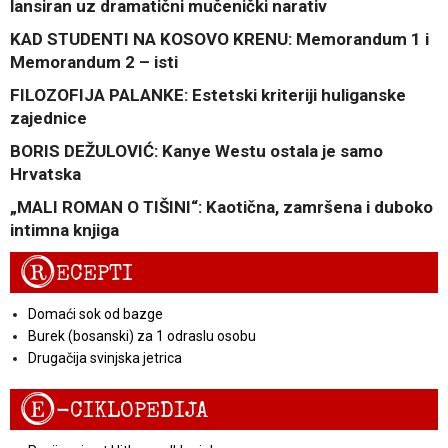
lansiran uz dramatični mučenički narativ
KAD STUDENTI NA KOSOVO KRENU: Memorandum 1 i
Memorandum 2 – isti
FILOZOFIJA PALANKE: Estetski kriteriji huliganske
zajednice
BORIS DEŽULOVIĆ: Kanye Westu ostala je samo
Hrvatska
„MALI ROMAN O TIŠINI“: Kaotična, zamršena i duboko
intimna knjiga
R
ECEPTI
Domaći sok od bazge
Burek (bosanski) za 1 odraslu osobu
Drugačija svinjska jetrica
E
-CIKLOPEDIJA