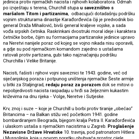
jedinica protiv njemačkih nacista i njihovih kolaboratora. Odmah
po izvještaju s terena, Churchill stupa
u savezništvo s
maršalom Titom i partizanima
, odbacujući dotadašnju podršku
vojnim strukturama dinastije Karađorđevića čiji je predvodnik bio
general Draža Mihailović, bivši general kraljeve vojske, a sada
vođa srpskih četnika. Raskrinkani dvostruki moral ideje i karaktera
četničke borbe, čijim su formacijama partizanske jedinice upravo
na Neretvi nanijele poraz od kojeg se vojno nikada nisu oporavili,
a gdje su pod njemačkom komandom zajedno s ustašama
ratovali protiv partizana, gubi tako najznačajniju podršku
Churchilla i Velike Britanije.
Nacisti, fašisti i njihovi vojni saveznici te 1943. godine, već od
siječanjskog poraza i potpunog uništenja njemačke Šeste armije
u bitki za Staljingrad,
redaju poraz za porazom
dok se mitovi o
nepobjedivosti nacista raspadaju u hrđi sa željeznim kukastim
križevima na dnu rijeka - Volge, Neretve i Sutjeske.
Krv, znoj i suze – koje je Churchill u borbi protiv tiranije „obećao“
Britancima – na Balkan stižu već početkom 1941. godine
bombardiranjem Beograda, bijegom kralja Petra II. Karađorđevića
i ulaskom ustaša s njemačkim nacistima u Zagreb.
Proglašenje
Nezavisne Države Hrvatske
10. travnja, pod patronatom Hitlera
i Mussolinija, koja u novom poretku obuhvaća prostor cijele