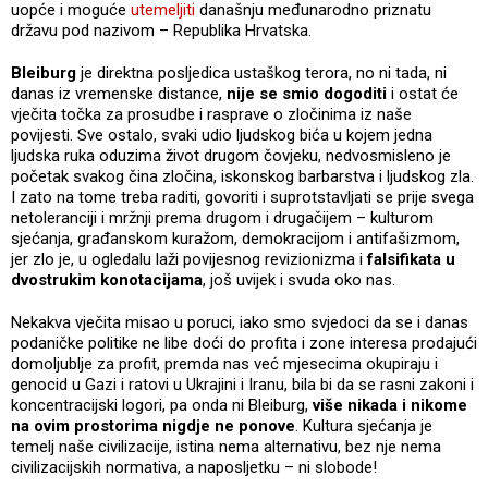
uopće i moguće
utemeljiti
današnju međunarodno priznatu
državu pod nazivom – Republika Hrvatska.
Bleiburg
je direktna posljedica ustaškog terora, no ni tada, ni
danas iz vremenske distance,
nije se smio dogoditi
i ostat će
vječita točka za prosudbe i rasprave o zločinima iz naše
povijesti. Sve ostalo, svaki udio ljudskog bića u kojem jedna
ljudska ruka oduzima život drugom čovjeku, nedvosmisleno je
početak svakog čina zločina, iskonskog barbarstva i ljudskog zla.
I zato na tome treba raditi, govoriti i suprotstavljati se prije svega
netoleranciji i mržnji prema drugom i drugačijem – kulturom
sjećanja, građanskom kuražom, demokracijom i antifašizmom,
jer zlo je, u ogledalu laži povijesnog revizionizma i
falsifikata u
dvostrukim konotacijama
, još uvijek i svuda oko nas.
Nekakva vječita misao u poruci, iako smo svjedoci da se i danas
podaničke politike ne libe doći do profita i zone interesa prodajući
domoljublje za profit, premda nas već mjesecima okupiraju i
genocid u Gazi i ratovi u Ukrajini i Iranu, bila bi da se rasni zakoni i
koncentracijski logori, pa onda ni Bleiburg,
više nikada i nikome
na ovim prostorima nigdje ne ponove
. Kultura sjećanja je
temelj naše civilizacije, istina nema alternativu, bez nje nema
civilizacijskih normativa, a naposljetku – ni slobode!