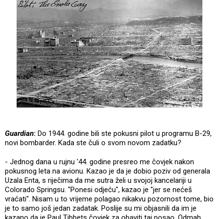
Guardian
:
Do 1944. godine bili ste pokusni pilot u programu B-29,
novi bombarder. Kada ste čuli o svom novom zadatku?
- Jednog dana u rujnu '44. godine presreo me čovjek nakon
pokusnog leta na avionu. Kazao je da je dobio poziv od generala
Uzala Enta, s riječima da me sutra želi u svojoj kancelariji u
Colorado Springsu. "Ponesi odjeću", kazao je "jer se nećeš
vraćati". Nisam u to vrijeme polagao nikakvu pozornost tome, bio
je to samo još jedan zadatak. Poslije su mi objasnili da im je
kazano da je Paul Tibbets čovjek za obaviti taj posao. Odmah