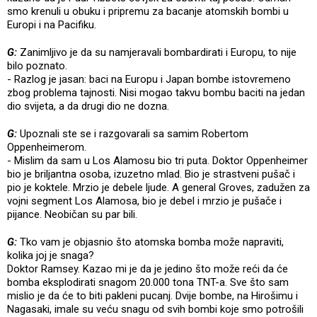
smo krenuli u obuku i pripremu za bacanje atomskih bombi u
Europi i na Pacifiku.
G:
Zanimljivo je da su namjeravali bombardirati i Europu, to nije
bilo poznato.
- Razlog je jasan: baci na Europu i Japan bombe istovremeno
zbog problema tajnosti. Nisi mogao takvu bombu baciti na jedan
dio svijeta, a da drugi dio ne dozna.
G:
Upoznali ste se i razgovarali sa samim Robertom
Oppenheimerom.
- Mislim da sam u Los Alamosu bio tri puta. Doktor Oppenheimer
bio je briljantna osoba, izuzetno mlad. Bio je strastveni pušač i
pio je koktele. Mrzio je debele ljude. A general Groves, zadužen za
vojni segment Los Alamosa, bio je debel i mrzio je pušače i
pijance. Neobičan su par bili.
G:
Tko vam je objasnio što atomska bomba može napraviti,
kolika joj je snaga?
Doktor Ramsey. Kazao mi je da je jedino što može reći da će
bomba eksplodirati snagom 20.000 tona TNT-a. Sve što sam
mislio je da će to biti pakleni pucanj. Dvije bombe, na Hirošimu i
Nagasaki, imale su veću snagu od svih bombi koje smo potrošili