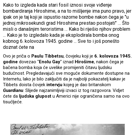
Kako to izgleda kada stari fosil iznosi svoje viđenje
bombardiranja Hiroshime, a na to mišljenje ima puno pravo, jer
ipak on je taj koji je ispustio razorne bombe nakon čega je "u
jednoj mikrosekundi grad Hiroshima prestao postojati" … Što
misli o današnjim teroristima … Kako bi riješio njihov problem
... Kako je to izgledalo kada je eksplodirala bomba onog
kobnog 6. kolovoza 1945. godine ... Sve to i još ponešto
doznat ćete na
Ovo je priča o
Paulu Tibbetsu
, čovjeku koji je
6. kolovoza 1945.
godine
dovezao "
Enolu Gay
" iznad
Hirošime
, nakon čega je
bačena bomba koja će uvelike promijeniti čitavu ljudsku
budućnost. Pregledavajući sve moguće dokumente dostupne na
Internetu, lako je bilo zaključiti da je najbolji pokazatelj kakav je
Tibbets doista čovjek
intervju
kojeg je dao britanskom
Guardianu
. Slijede najzanimljiviji izvaci iz tog razgovora. Vidjet
ćete da
ljudska glupost
u Americi nije ograničena samo na ovo
tisućljeće.