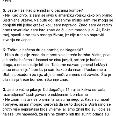
- Nije.
G:
Jeste li se ikad premišljali o bacanju bombe?
- Ne. Kao prvo, ja sam se javio u američku vojsku kako bih branio
Sjedinjene Države. Na putu do Hiroshime mislio sam: Ne mogu se
dosjetiti niti jedne greške koju sam napravio. Znao sam da radim
pravu stvar iako sam isto znao da ću ubiti mnogo ljudi. Ali, Bože
moj, spasili smo tako mnogo života, jer nije trebalo napraviti
invaziju na Japan.
G:
Zašto je bačena druga bomba, na Nagasaki?
- Nitko drugi nije znao da je postojala i treća bomba. Vidite, prva
je bomba bačena i Japanci se nisu javljali, potom je bačena i
druga, a oni su i dalje bili tihi. Tada me nazvao general LeMay i
pitao imam li još bombi, ja sam kazao da imam. Poslao me u
Utah s posadom po nju, ali je u međuvremenu rat završio. Što je
bila misija treće bombe, nitko nije znao.
G:
Jedno važno pitanje. Od događaja 11. rujna, kakva su vaša
razmišljanja? Ljudi govore o nuklearnim bombama ...
- Ne znam ništa više o ovim teroristima nego vi. Kada su napali
Tornjeve, nisam mogao vjerovati da se to događa. Borili smo se
protiv više neprijatelja kroz vrijeme, ali smo znali tko su i gdje se
nalaze. Ovi napadači, za njih ne znamo niti tko su niti odakle su.