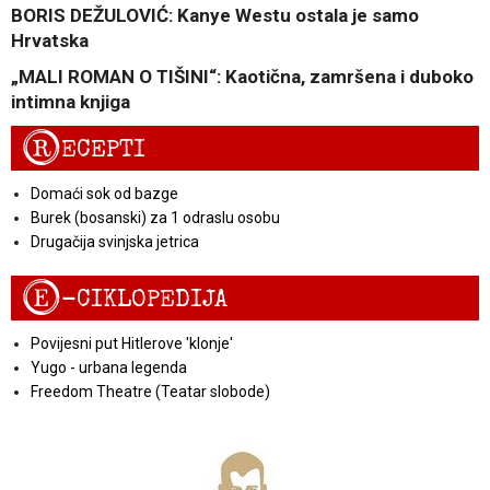
BORIS DEŽULOVIĆ: Kanye Westu ostala je samo
Hrvatska
„MALI ROMAN O TIŠINI“: Kaotična, zamršena i duboko
intimna knjiga
R
ECEPTI
Domaći sok od bazge
Burek (bosanski) za 1 odraslu osobu
Drugačija svinjska jetrica
E
-CIKLOPEDIJA
Povijesni put Hitlerove 'klonje'
Yugo - urbana legenda
Freedom Theatre (Teatar slobode)