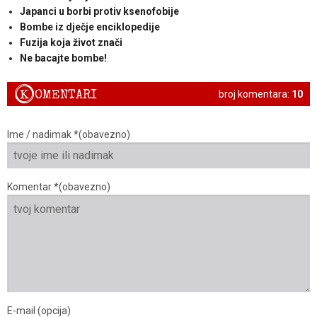
Japanci u borbi protiv ksenofobije
Bombe iz dječje enciklopedije
Fuzija koja život znači
Ne bacajte bombe!
K
OMENTARI
broj komentara:
10
Ime / nadimak *(obavezno)
Komentar *(obavezno)
E-mail (opcija)