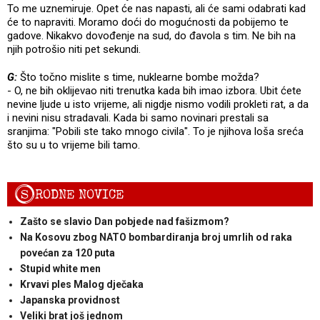
To me uznemiruje. Opet će nas napasti, ali će sami odabrati kad
će to napraviti. Moramo doći do mogućnosti da pobijemo te
gadove. Nikakvo dovođenje na sud, do đavola s tim. Ne bih na
njih potrošio niti pet sekundi.
G:
Što točno mislite s time, nuklearne bombe možda?
- O, ne bih oklijevao niti trenutka kada bih imao izbora. Ubit ćete
nevine ljude u isto vrijeme, ali nigdje nismo vodili prokleti rat, a da
i nevini nisu stradavali. Kada bi samo novinari prestali sa
sranjima: "Pobili ste tako mnogo civila". To je njihova loša sreća
što su u to vrijeme bili tamo.
S
RODNE NOVICE
Zašto se slavio Dan pobjede nad fašizmom?
Na Kosovu zbog NATO bombardiranja broj umrlih od raka
povećan za 120 puta
Stupid white men
Krvavi ples Malog dječaka
Japanska providnost
Veliki brat još jednom