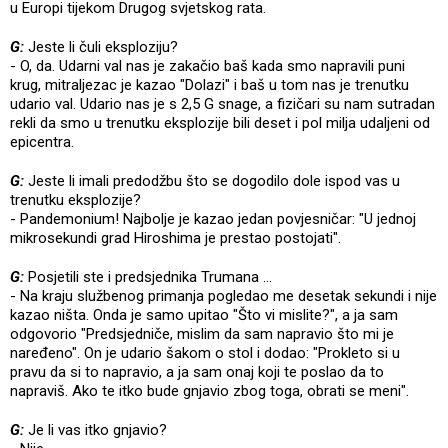
u Europi tijekom Drugog svjetskog rata.
G:
Jeste li čuli eksploziju?
- O, da. Udarni val nas je zakačio baš kada smo napravili puni
krug, mitraljezac je kazao "Dolazi" i baš u tom nas je trenutku
udario val. Udario nas je s 2,5 G snage, a fizičari su nam sutradan
rekli da smo u trenutku eksplozije bili deset i pol milja udaljeni od
epicentra.
G:
Jeste li imali predodžbu što se dogodilo dole ispod vas u
trenutku eksplozije?
- Pandemonium! Najbolje je kazao jedan povjesničar: "U jednoj
mikrosekundi grad Hiroshima je prestao postojati".
G:
Posjetili ste i predsjednika Trumana ...
- Na kraju službenog primanja pogledao me desetak sekundi i nije
kazao ništa. Onda je samo upitao "Što vi mislite?", a ja sam
odgovorio "Predsjedniče, mislim da sam napravio što mi je
naređeno". On je udario šakom o stol i dodao: "Prokleto si u
pravu da si to napravio, a ja sam onaj koji te poslao da to
napraviš. Ako te itko bude gnjavio zbog toga, obrati se meni".
G:
Je li vas itko gnjavio?