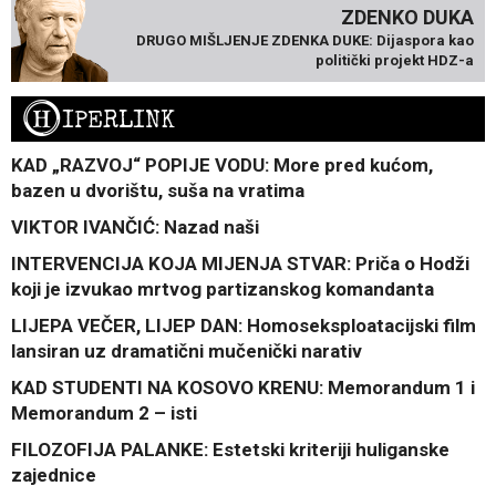
ZDENKO DUKA
DRUGO MIŠLJENJE ZDENKA DUKE: Dijaspora kao
politički projekt HDZ-a
H
IPERLINK
KAD „RAZVOJ“ POPIJE VODU: More pred kućom,
bazen u dvorištu, suša na vratima
VIKTOR IVANČIĆ: Nazad naši
INTERVENCIJA KOJA MIJENJA STVAR: Priča o Hodži
koji je izvukao mrtvog partizanskog komandanta
LIJEPA VEČER, LIJEP DAN: Homoseksploatacijski film
lansiran uz dramatični mučenički narativ
KAD STUDENTI NA KOSOVO KRENU: Memorandum 1 i
Memorandum 2 – isti
FILOZOFIJA PALANKE: Estetski kriteriji huliganske
zajednice