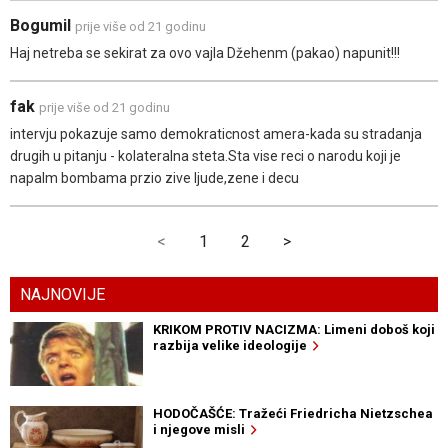
Bogumil
prije više od 21 godinu
Haj netreba se sekirat za ovo vajla Džehenm (pakao) napunit!!!
fak
prije više od 21 godinu
intervju pokazuje samo demokraticnost amera-kada su stradanja
drugih u pitanju - kolateralna steta.Sta vise reci o narodu koji je
napalm bombama przio zive ljude,zene i decu
<
1
2
>
NAJNOVIJE
KRIKOM PROTIV NACIZMA: Limeni doboš koji
razbija velike ideologije
HODOČAŠĆE: Tražeći Friedricha Nietzschea
i njegove misli