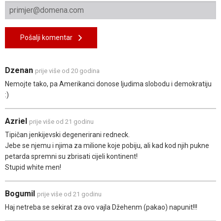
Pošalji komentar
Dzenan
prije više od 20 godina
Nemojte tako, pa Amerikanci donose ljudima slobodu i demokratiju
:)
Azriel
prije više od 21 godinu
Tipičan jenkijevski degenerirani redneck.
Jebe se njemu i njima za milione koje pobiju, ali kad kod njih pukne
petarda spremni su zbrisati cijeli kontinent!
Stupid white men!
Bogumil
prije više od 21 godinu
Haj netreba se sekirat za ovo vajla Džehenm (pakao) napunit!!!