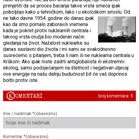
primjetiti da se proces bacanja takve vrsta smeća ipak
poboljšao kako u tehničkom, tako i u ekološkom smislu.
Od
ne tako davne 1954. godine do danas ipak
kao da smo pomalo zaboravili vremena
kada je pokret protiv nuklearnih centrala i
takvog vrsta oružja bio moderan način
gledanja na život. Nažalost nuklearke su
danas sastavni dio života i mi sami se svakodnevno
susrećemo s pitanjem, treba li nam ili ne nuklearna centrala u
Krškom. Ako ipak niste zadrti antiglobalista ili ekstremni
ekolog, samo podsjećanjem na štetnost i negativan utjecaj
ove energije na našu dalnju budućnost bit će vaš doprinos
borbi protiv iste.
K
OMENTARI
broj komentara:
1
Ime / nadimak *(obavezno)
Komentar *(obavezno)