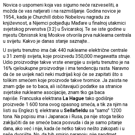
Novica o uspomeni koja vas sigurno neće razveseliti, a
možda će vas natjerati i na razmišljanje. Godina novice je
1954., kada je Churchill dobio Nobelovu nagradu za
književnost, a Nijemci pobjeđuju Mađare u finalnoj utakmici
svjetskog prvenstva (3:2) u Švicarskoj. Te se iste godine u
mjestu Obnisnsk kraj Moskve otvorila prva nuklearna centrala
u svijetu. Kakvo je danas stanje saznajte...
U svijetu trenutno ima čak 440 nuklearne električne centrale
u 31 zemlji svijeta, koje proizvedu 350,000 megawatta struje.
Udio proizvodnje takve vrste energije u svijetu trenutno je na
16% cjeloukupne proizvodnje i ima tendenciju rasta. Naravno
da će se uvijek naći neki mudrijaš koji će se zapitati što s
tolikim smećem koje proizvode takve tvornice. Ja zaista ne
znam gdje se to baca, ali isčitavajući podatke sa stranice
svjetske nuklearne asocijacije, znam tko ga baca
najviše. Francuska elektrana
La Hague
tako godišnje
proizvede 1 600 tona ovog opasnog smeća, a tik za njim na
listi su Englezi tj. elektrana u
Sellafieldu
sa "samo" 1200
tona. Na popisu ima i Japanaca i Rusa, pa nije stoga teško
zaključiti da se smeće baca posvuda i da je samo pitanje
dana, ako već i nije, kada će netko takvo nešto zakopati i u
naše dvorište. No, da bih smirio paranoju, nije naodmet