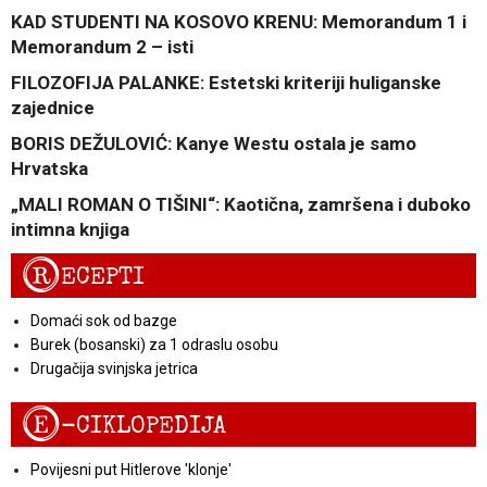
KAD STUDENTI NA KOSOVO KRENU: Memorandum 1 i
Memorandum 2 – isti
FILOZOFIJA PALANKE: Estetski kriteriji huliganske
zajednice
BORIS DEŽULOVIĆ: Kanye Westu ostala je samo
Hrvatska
„MALI ROMAN O TIŠINI“: Kaotična, zamršena i duboko
intimna knjiga
R
ECEPTI
Domaći sok od bazge
Burek (bosanski) za 1 odraslu osobu
Drugačija svinjska jetrica
E
-CIKLOPEDIJA
Povijesni put Hitlerove 'klonje'