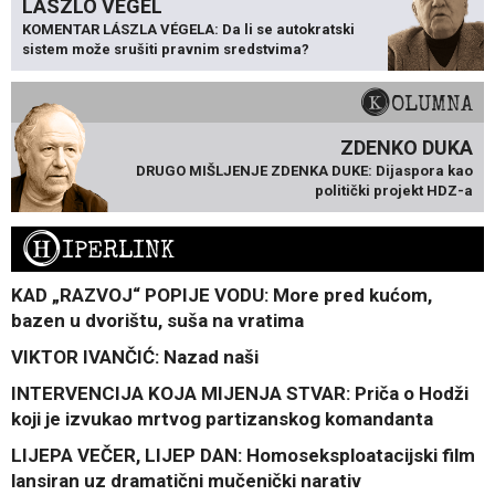
LÁSZLÓ VÉGEL
KOMENTAR LÁSZLA VÉGELA: Da li se autokratski
sistem može srušiti pravnim sredstvima?
KOLUMNA
ZDENKO DUKA
DRUGO MIŠLJENJE ZDENKA DUKE: Dijaspora kao
politički projekt HDZ-a
H
IPERLINK
KAD „RAZVOJ“ POPIJE VODU: More pred kućom,
bazen u dvorištu, suša na vratima
VIKTOR IVANČIĆ: Nazad naši
INTERVENCIJA KOJA MIJENJA STVAR: Priča o Hodži
koji je izvukao mrtvog partizanskog komandanta
LIJEPA VEČER, LIJEP DAN: Homoseksploatacijski film
lansiran uz dramatični mučenički narativ