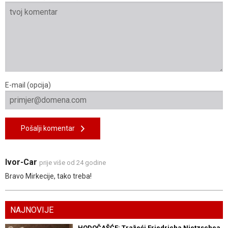
E-mail (opcija)
Pošalji komentar
Ivor-Car
prije više od 24 godine
Bravo Mirkecije, tako treba!
NAJNOVIJE
HODOČAŠĆE: Tražeći Friedricha Nietzschea