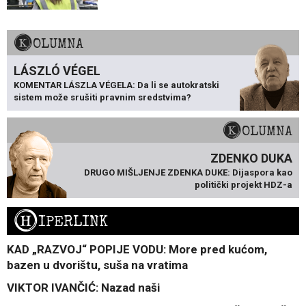
KOLUMNA
LÁSZLÓ VÉGEL
KOMENTAR LÁSZLA VÉGELA: Da li se autokratski
sistem može srušiti pravnim sredstvima?
KOLUMNA
ZDENKO DUKA
DRUGO MIŠLJENJE ZDENKA DUKE: Dijaspora kao
politički projekt HDZ-a
H
IPERLINK
KAD „RAZVOJ“ POPIJE VODU: More pred kućom,
bazen u dvorištu, suša na vratima
VIKTOR IVANČIĆ: Nazad naši