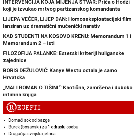
INTERVENCIJA KOJA MIJENJA STVAR: Priča o Hodži
koji je izvukao mrtvog partizanskog komandanta
LIJEPA VEČER, LIJEP DAN: Homoseksploatacijski film
lansiran uz dramatični mučenički narativ
KAD STUDENTI NA KOSOVO KRENU: Memorandum 1 i
Memorandum 2 – isti
FILOZOFIJA PALANKE: Estetski kriteriji huliganske
zajednice
BORIS DEŽULOVIĆ: Kanye Westu ostala je samo
Hrvatska
„MALI ROMAN O TIŠINI“: Kaotična, zamršena i duboko
intimna knjiga
R
ECEPTI
Domaći sok od bazge
Burek (bosanski) za 1 odraslu osobu
Drugačija svinjska jetrica