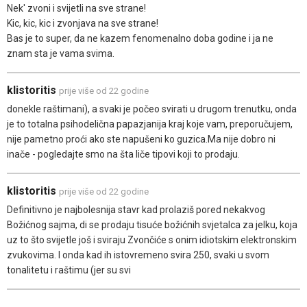
Nek' zvoni i svijetli na sve strane!
Kic, kic, kic i zvonjava na sve strane!
Bas je to super, da ne kazem fenomenalno doba godine i ja ne
znam sta je vama svima.
klistoritis
prije više od 22 godine
donekle raštimani), a svaki je počeo svirati u drugom trenutku, onda
je to totalna psihodelična papazjanija kraj koje vam, preporučujem,
nije pametno proći ako ste napušeni ko guzica.Ma nije dobro ni
inače - pogledajte smo na šta liče tipovi koji to prodaju.
klistoritis
prije više od 22 godine
Definitivno je najbolesnija stavr kad prolaziš pored nekakvog
Božićnog sajma, di se prodaju tisuće božićnih svjetalca za jelku, koja
uz to što svijetle još i sviraju Zvončiće s onim idiotskim elektronskim
zvukovima. I onda kad ih istovremeno svira 250, svaki u svom
tonalitetu i raštimu (jer su svi