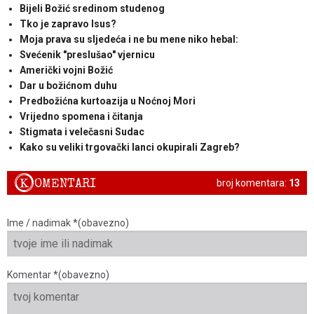
Bijeli Božić sredinom studenog
Tko je zapravo Isus?
Moja prava su sljedeća i ne bu mene niko hebal:
Svećenik "preslušao" vjernicu
Američki vojni Božić
Dar u božićnom duhu
Predbožićna kurtoazija u Noćnoj Mori
Vrijedno spomena i čitanja
Stigmata i velečasni Sudac
Kako su veliki trgovački lanci okupirali Zagreb?
K
OMENTARI
broj komentara:
13
Ime / nadimak *(obavezno)
Komentar *(obavezno)