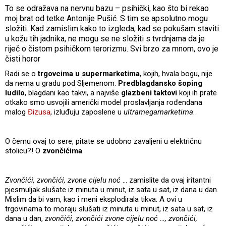
To se odražava na nervnu bazu – psihički, kao što bi rekao
moj brat od tetke Antonije Pušić. S tim se apsolutno mogu
složiti. Kad zamislim kako to izgleda; kad se pokušam staviti
u kožu tih jadnika, ne mogu se ne složiti s tvrdnjama da je
riječ o čistom psihičkom terorizmu. Svi brzo za mnom, ovo je
čisti horor
Radi se o
trgovcima u supermarketima
, kojih, hvala bogu, nije
da nema u gradu pod Sljemenom.
Predblagdansko šoping
ludilo
, blagdani kao takvi, a najviše
glazbeni taktovi
koji ih prate
otkako smo usvojili američki model proslavljanja rođendana
malog
Đizusa
, izluđuju zaposlene u
ultramegamarketima
.
O čemu ovaj to sere, pitate se udobno zavaljeni u električnu
stolicu?! O
zvončićima
.
Zvončići, zvončići, zvone cijelu noć
… zamislite da ovaj iritantni
pjesmuljak slušate iz minuta u minut, iz sata u sat, iz dana u dan.
Mislim da bi vam, kao i meni eksplodirala tikva. A ovi u
trgovinama to moraju slušati iz minuta u minut, iz sata u sat, iz
dana u dan,
zvončići, zvončići zvone cijelu noć …, zvončići,