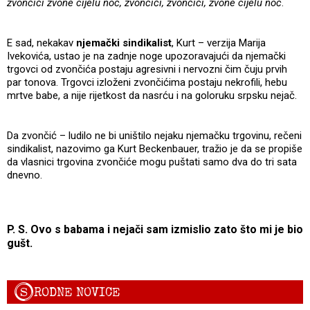
zvončići zvone cijelu noć, zvončići, zvončići, zvone cijelu noć
.
E sad, nekakav
njemački sindikalist
, Kurt – verzija Marija
Ivekovića, ustao je na zadnje noge upozoravajući da njemački
trgovci od zvončića postaju agresivni i nervozni čim čuju prvih
par tonova. Trgovci izloženi zvončićima postaju nekrofili, hebu
mrtve babe, a nije rijetkost da nasrću i na goloruku srpsku nejač.
Da zvončić – ludilo ne bi uništilo nejaku njemačku trgovinu, rečeni
sindikalist, nazovimo ga Kurt Beckenbauer, tražio je da se propiše
da vlasnici trgovina zvončiće mogu puštati samo dva do tri sata
dnevno.
P. S. Ovo s babama i nejači sam izmislio zato što mi je bio
gušt.
S
RODNE NOVICE