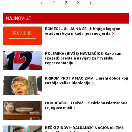
<
1
2
3
>
NAJNOVIJE
ROMEO I JULIJA NA SELU: Knjiga kojoj se
vraćam i koja nikad nije iznevjerila
POLEMIKA (BIVŠE) NAVIJAČICE: Kako sam
(zasad) prestala navijati za hrvatsku
reprezentaciju
KRIKOM PROTIV NACIZMA: Limeni doboš koji
razbija velike ideologije
HODOČAŠĆE: Tražeći Friedricha Nietzschea
i njegove misli
BEČKI ZIDOVI–BALKANSKI NACIONALIZMI: