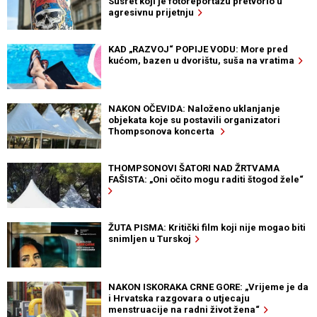
Susret koji je fotoreportažu pretvorio u
agresivnu prijetnju
KAD „RAZVOJ“ POPIJE VODU: More pred
kućom, bazen u dvorištu, suša na vratima
NAKON OČEVIDA: Naloženo uklanjanje
objekata koje su postavili organizatori
Thompsonova koncerta
THOMPSONOVI ŠATORI NAD ŽRTVAMA
FAŠISTA: „Oni očito mogu raditi štogod žele“
ŽUTA PISMA: Kritički film koji nije mogao biti
snimljen u Turskoj
NAKON ISKORAKA CRNE GORE: „Vrijeme je da
i Hrvatska razgovara o utjecaju
menstruacije na radni život žena“