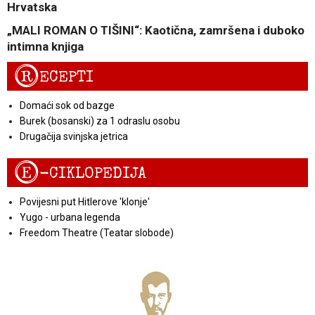
Hrvatska
„MALI ROMAN O TIŠINI“: Kaotična, zamršena i duboko
intimna knjiga
R
ECEPTI
Domaći sok od bazge
Burek (bosanski) za 1 odraslu osobu
Drugačija svinjska jetrica
E
-CIKLOPEDIJA
Povijesni put Hitlerove 'klonje'
Yugo - urbana legenda
Freedom Theatre (Teatar slobode)