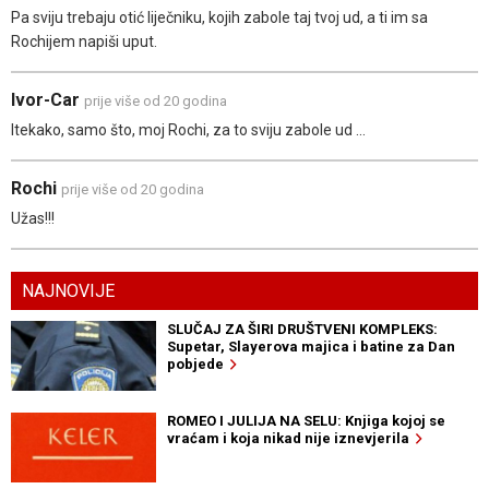
Pa sviju trebaju otić liječniku, kojih zabole taj tvoj ud, a ti im sa
Rochijem napiši uput.
Ivor-Car
prije više od 20 godina
Itekako, samo što, moj Rochi, za to sviju zabole ud ...
Rochi
prije više od 20 godina
Užas!!!
NAJNOVIJE
SLUČAJ ZA ŠIRI DRUŠTVENI KOMPLEKS:
Supetar, Slayerova majica i batine za Dan
pobjede
ROMEO I JULIJA NA SELU: Knjiga kojoj se
vraćam i koja nikad nije iznevjerila