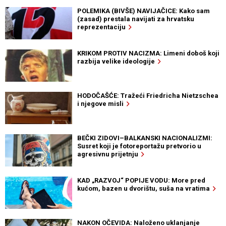
POLEMIKA (BIVŠE) NAVIJAČICE: Kako sam
(zasad) prestala navijati za hrvatsku
reprezentaciju
KRIKOM PROTIV NACIZMA: Limeni doboš koji
razbija velike ideologije
HODOČAŠĆE: Tražeći Friedricha Nietzschea
i njegove misli
BEČKI ZIDOVI–BALKANSKI NACIONALIZMI:
Susret koji je fotoreportažu pretvorio u
agresivnu prijetnju
KAD „RAZVOJ“ POPIJE VODU: More pred
kućom, bazen u dvorištu, suša na vratima
NAKON OČEVIDA: Naloženo uklanjanje