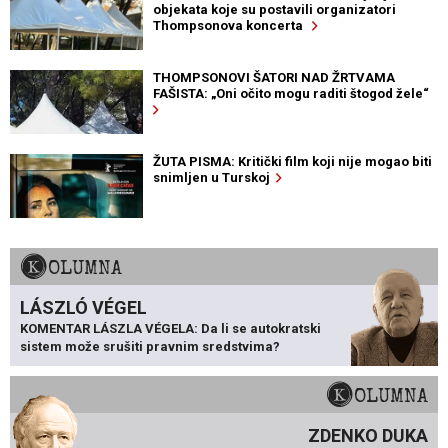
objekata koje su postavili organizatori
Thompsonova koncerta
THOMPSONOVI ŠATORI NAD ŽRTVAMA
FAŠISTA: „Oni očito mogu raditi štogod žele“
ŽUTA PISMA: Kritički film koji nije mogao biti
snimljen u Turskoj
KOLUMNA
LÁSZLÓ VÉGEL
KOMENTAR LÁSZLA VÉGELA: Da li se autokratski
sistem može srušiti pravnim sredstvima?
KOLUMNA
ZDENKO DUKA