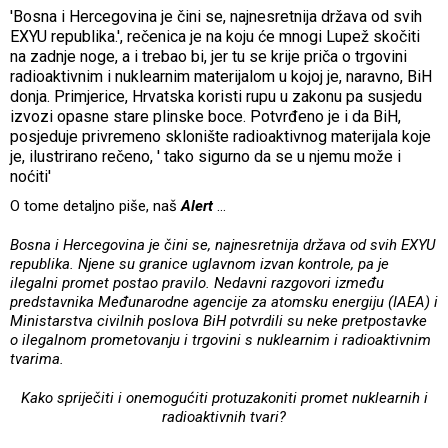
'Bosna i Hercegovina je čini se, najnesretnija država od svih
EXYU republika.', rečenica je na koju će mnogi Lupež skočiti
na zadnje noge, a i trebao bi, jer tu se krije priča o trgovini
radioaktivnim i nuklearnim materijalom u kojoj je, naravno, BiH
donja. Primjerice, Hrvatska koristi rupu u zakonu pa susjedu
izvozi opasne stare plinske boce. Potvrđeno je i da BiH,
posjeduje privremeno sklonište radioaktivnog materijala koje
je, ilustrirano rečeno, ' tako sigurno da se u njemu može i
noćiti'
O tome detaljno piše, naš
Alert
...
Bosna i Hercegovina je čini se, najnesretnija država od svih EXYU
republika. Njene su granice uglavnom izvan kontrole, pa je
ilegalni promet postao pravilo. Nedavni razgovori između
predstavnika Međunarodne agencije za atomsku energiju (IAEA) i
Ministarstva civilnih poslova BiH potvrdili su neke pretpostavke
o ilegalnom prometovanju i trgovini s nuklearnim i radioaktivnim
tvarima.
Kako spriječiti i onemogućiti protuzakoniti promet nuklearnih i
radioaktivnih tvari?