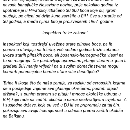
navode banajlučke Nezavisne novine, prije nekoliko godina iz
upotrebe je u Hrvatskoj izbačeno 30.000 boca koje su, igrom
slučaja, po cijeni od dvije kune završile u BiH. Sve su starije od
30 godina, a među njima bilo je proizvedenih 1967. godine.
Inspektori traže zakone!
Inspektori koji 'testiraju' uvežene stare plinske boce, pa ih
ponovno stavljaju na tržište, već sedam godina traže zabranu
uvoza starih plinskih boca, ali bosansko-hercegovačke vlasti na
to ne reagiraju. Oni postavljaju opravdano pitanje vlastima: jesu li
građani BiH manje vrijedni pa u svojim domaćinstvima mogu
koristiti potencijalne bombe stare više desetljeća?
'Brine li ikoga što će naša zemlja, za razliku od evropskih, kojima
se u posljednje vrijeme sve glasnije okrećemo, postati otpad
država?', s punim pravom se pitaju i mnoge ekološke udruge u
BiH, koje rade na zaštiti okoliša u nama neshvatljivim uvjetima. A
i susjedne države, koje su već u EU ili se pripremaju za taj čin,
pokazuju svu svoju licemjernost u odnosu prema zaštiti okoliša
na Balkanu.