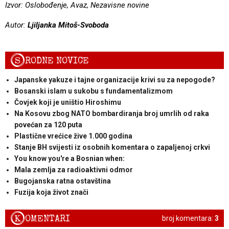
Izvor: Oslobođenje, Avaz, Nezavisne novine
Autor:
Ljiljanka Mitoš-Svoboda
S
RODNE NOVICE
Japanske yakuze i tajne organizacije krivi su za nepogode?
Bosanski islam u sukobu s fundamentalizmom
Čovjek koji je uništio Hiroshimu
Na Kosovu zbog NATO bombardiranja broj umrlih od raka
povećan za 120 puta
Plastične vrećice žive 1.000 godina
Stanje BH svijesti iz osobnih komentara o zapaljenoj crkvi
You know you're a Bosnian when:
Mala zemlja za radioaktivni odmor
Bugojanska ratna ostavština
Fuzija koja život znači
K
OMENTARI
broj komentara:
3