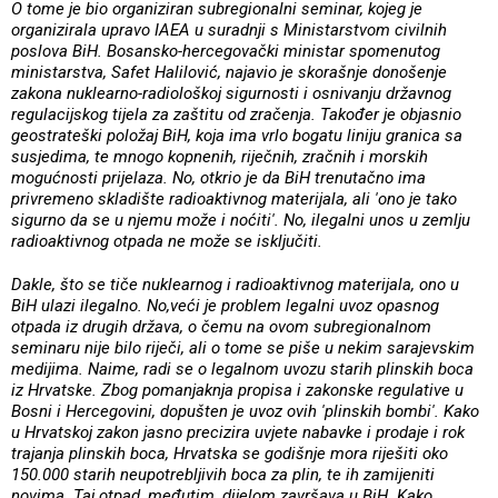
O tome je bio organiziran subregionalni seminar, kojeg je
organizirala upravo IAEA u suradnji s Ministarstvom civilnih
poslova BiH. Bosansko-hercegovački ministar spomenutog
ministarstva, Safet Halilović, najavio je skorašnje donošenje
zakona nuklearno-radiološkoj sigurnosti i osnivanju državnog
regulacijskog tijela za zaštitu od zračenja. Također je objasnio
geostrateški položaj BiH, koja ima vrlo bogatu liniju granica sa
susjedima, te mnogo kopnenih, riječnih, zračnih i morskih
mogućnosti prijelaza. No, otkrio je da BiH trenutačno ima
privremeno skladište radioaktivnog materijala, ali 'ono je tako
sigurno da se u njemu može i noćiti'. No, ilegalni unos u zemlju
radioaktivnog otpada ne može se isključiti.
Dakle, što se tiče nuklearnog i radioaktivnog materijala, ono u
BiH ulazi ilegalno. No,veći je problem legalni uvoz opasnog
otpada iz drugih država, o čemu na ovom subregionalnom
seminaru nije bilo riječi, ali o tome se piše u nekim sarajevskim
medijima. Naime, radi se o legalnom uvozu starih plinskih boca
iz Hrvatske. Zbog pomanjaknja propisa i zakonske regulative u
Bosni i Hercegovini, dopušten je uvoz ovih 'plinskih bombi'. Kako
u Hrvatskoj zakon jasno precizira uvjete nabavke i prodaje i rok
trajanja plinskih boca, Hrvatska se godišnje mora riješiti oko
150.000 starih neupotrebljivih boca za plin, te ih zamijeniti
novima. Taj otpad, međutim, dijelom završava u BiH. Kako