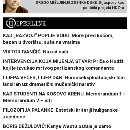
DRUGO MIŠLJENJE ZDENKA DUKE: Dijaspora kao
politički projekt HDZ-a
H
IPERLINK
KAD „RAZVOJ“ POPIJE VODU: More pred kućom,
bazen u dvorištu, suša na vratima
VIKTOR IVANČIĆ: Nazad naši
INTERVENCIJA KOJA MIJENJA STVAR: Priča o Hodži
koji je izvukao mrtvog partizanskog komandanta
LIJEPA VEČER, LIJEP DAN: Homoseksploatacijski film
lansiran uz dramatični mučenički narativ
KAD STUDENTI NA KOSOVO KRENU: Memorandum 1 i
Memorandum 2 – isti
FILOZOFIJA PALANKE: Estetski kriteriji huliganske
zajednice
BORIS DEŽULOVIĆ: Kanye Westu ostala je samo