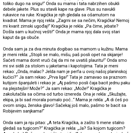
toliko dugo na snigu!“ Onda su mama i tata nabrzihen obukli
debele jakete. Plus su stavili kape na glave. Plus su navukli
rukavice na ruke. Kragićka je njih gledala sa ošamutom na
kvadrat. Mama je njoj rekla: „Zagrni se sa nečim, Kragićka! Nemoj
mi kvarit zimski ugođaj!“ Kragićka je rekla: „Pa čime, jebate?
Došla sam u kućnoj vešti!“ Onda je mama njoj dala svoj stari
kaput da ga obuče.
Onda sam ja za dva minuta dogibao sa mamom u kužinu. Mama
je meni rekla: „Stopli se malo, mišu, paš posli opet na skijanje!
Saćeti mama donit vrući čaj da mi ne uvatiš plauritu!“ Onda smo
mi svi sidili za stolom u jaketama i kapotojima. Tata je meni
rekao: „Onda, malac? Jelda nam je perfa u ovoj našoj planinskoj
kućici?“ Ja sam rekao: „Prva liga!“ Tata je zamavao sa praznom
kutijom španjuleti i rekao je: „Aj pašmo posli čaja bacit jednu paku
na plejstejšn! Može?“ Ja sam rekao: „Može!“ Kragićka je
zakolutačila sa očima od turbo iznereda. Ona je rekla: „Skužajte,
ekipa, ja bi sad morala pomalo poć...“ Mama je rekla: „A di ćeš po
ovom snigu, ženska glavo! Sačekaj još malo, pašmo te bacit sa
Robijevim sanjkama!“
Onda sam ja nju pitao: „A teta Kragićka, a zašto ti mene stalno
gledaš sa tugicom?“ Kragićka je rekla: „Ja? Sa kojom tugicom?