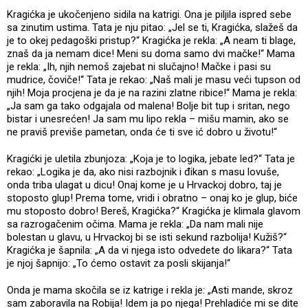
Kragićka je ukočenjeno sidila na katrigi. Ona je piljila ispred sebe
sa zinutim ustima. Tata je nju pitao: „Jel se ti, Kragićka, slažeš da
je to okej pedagoški pristup?“ Kragićka je rekla: „A neam ti blage,
znaš da ja nemam dice! Meni su doma samo dvi mačke!“ Mama
je rekla: „Ih, njih nemoš zajebat ni slučajno! Mačke i pasi su
mudrice, čoviče!“ Tata je rekao: „Naš mali je masu veći tupson od
njih! Moja procjena je da je na razini zlatne ribice!“ Mama je rekla:
„Ja sam ga tako odgajala od malena! Bolje bit tup i sritan, nego
bistar i unesrećen! Ja sam mu lipo rekla – mišu mamin, ako se
ne praviš previše pametan, onda će ti sve ić dobro u životu!“
Kragićki je uletila zbunjoza: „Koja je to logika, jebate led?“ Tata je
rekao: „Logika je da, ako nisi razbojnik i đikan s masu lovuše,
onda triba ulagat u dicu! Onaj kome je u Hrvackoj dobro, taj je
stoposto glup! Prema tome, vridi i obratno – onaj ko je glup, biće
mu stoposto dobro! Bereš, Kragićka?“ Kragićka je klimala glavom
sa razrogačenim očima. Mama je rekla: „Da nam mali nije
bolestan u glavu, u Hrvackoj bi se isti sekund razbolija! Kužiš?“
Kragićka je šapnila: „A da vi njega isto odvedete do likara?“ Tata
je njoj šapnijo: „To ćemo ostavit za posli skijanja!“
Onda je mama skočila se iz katrige i rekla je: „Asti mande, skroz
sam zaboravila na Robija! Idem ja po njega! Prehladiće mi se dite