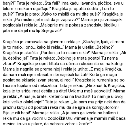
banj?!“ Tata je rekao: „Šta fali? Ima kadu, lavandin, pločice, sve u
bilom zimskom ugođaju!“ Kragička je opalila čudilo: „I on to
puši?“ Tata je pitao: „Kako to misliš da mi dite puši?“ Kragićka je
rekla: „Pa mislim, jel misli da je zapravo?“ Mama je nju značajski
pogledala i rekla je: „Maloprije mi je pokaza zahodsku školjku i
pita me da jel mu lip Snjegović!“
Kragićka je zamavala sa glavom i rekla je: „Skužajte, ljudi, al meni
je to malo... ono... kako bi rekla...“ Mama je uletila: „Debilno?“
Kragićka je skočila: „Pardon, ja to nisam rekla!“ Mama je rekla: „Ali
je, debilno je!“ Tata je rekao: „Debilno je trista posto! Tu nema
zbora!“ Kragićka je opet tiltala sa očima i ukočenila se na katrigi.
Mama je nagnila se prema njoj i rekla je utiho: „E moja Kragićka,
da nam mali nije imbecil, mi bi najebali ka žuti! Ko bi ga moga
poslat na skijanje izvan stana, aj reci!“ Kragićka je rumenila se po
faci sa tupilom od nekužitisa. Tata je rekao: „Ne znaš ti, Kragićka,
koja je to srića imat debila za dite! Uvik mu moš udovoljit!“ Mama
je rekla: „A naš je, brate, kretenčina na kvadrat! To nam je u ovoj
krizi veliko olakšanje!“ Tata je rekao: „Ja sam mu prije neki dan da
praznu kutiju od postoli i reka mu da se igra sa kompjutorom!
Bija je cili hepi!“ Mama je rekla: „A ja sam ga izvela na balkon i
rekla mu da ga vodim u zoološki! Uru vrimena je mamin miš baca
mrvice kruva u pitare, da nahrani zebre i žirafe!“