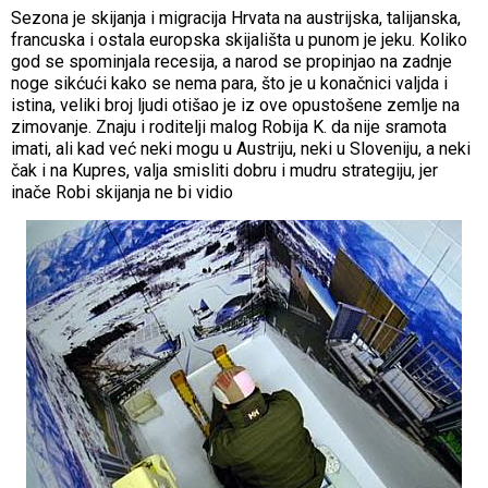
Sezona je skijanja i migracija Hrvata na austrijska, talijanska,
francuska i ostala europska skijališta u punom je jeku. Koliko
god se spominjala recesija, a narod se propinjao na zadnje
noge sikćući kako se nema para, što je u konačnici valjda i
istina, veliki broj ljudi otišao je iz ove opustošene zemlje na
zimovanje. Znaju i roditelji malog Robija K. da nije sramota
imati, ali kad već neki mogu u Austriju, neki u Sloveniju, a neki
čak i na Kupres, valja smisliti dobru i mudru strategiju, jer
inače Robi skijanja ne bi vidio