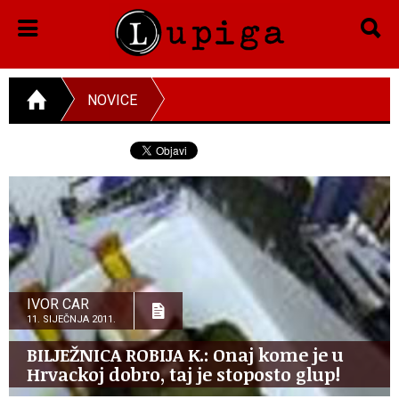
NOVICE
IVOR CAR
11. SIJEČNJA 2011.
BILJEŽNICA ROBIJA K.: Onaj kome je u
Hrvackoj dobro, taj je stoposto glup!