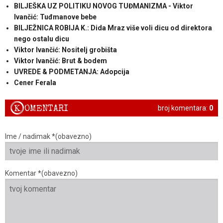
BILJEŠKA UZ POLITIKU NOVOG TUĐMANIZMA - Viktor
Ivančić: Tuđmanove bebe
BILJEŽNICA ROBIJA K.: Dida Mraz više voli dicu od direktora
nego ostalu dicu
Viktor Ivančić: Nositelj grobišta
Viktor Ivančić: Brut & bodem
UVREDE & PODMETANJA: Adopcija
Cener Ferala
K
OMENTARI
broj komentara:
0
Ime / nadimak *(obavezno)
Komentar *(obavezno)