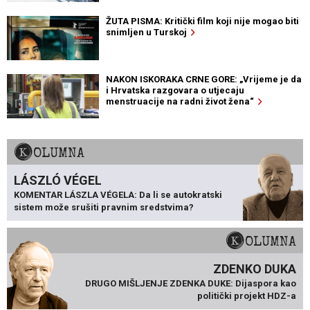
ŽUTA PISMA: Kritički film koji nije mogao biti
snimljen u Turskoj
NAKON ISKORAKA CRNE GORE: „Vrijeme je da
i Hrvatska razgovara o utjecaju
menstruacije na radni život žena“
KOLUMNA
LÁSZLÓ VÉGEL
KOMENTAR LÁSZLA VÉGELA: Da li se autokratski
sistem može srušiti pravnim sredstvima?
KOLUMNA
ZDENKO DUKA
DRUGO MIŠLJENJE ZDENKA DUKE: Dijaspora kao
politički projekt HDZ-a