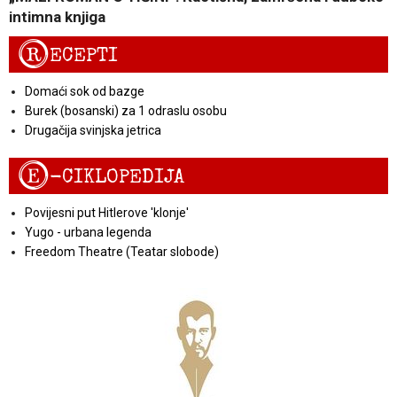
intimna knjiga
R
ECEPTI
Domaći sok od bazge
Burek (bosanski) za 1 odraslu osobu
Drugačija svinjska jetrica
E
-CIKLOPEDIJA
Povijesni put Hitlerove 'klonje'
Yugo - urbana legenda
Freedom Theatre (Teatar slobode)