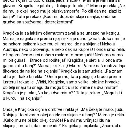
dečko skija! I to dobro skija, jelda mačak?“ Mama je klimnila sa
glavom. Kragićka je pitala: „I Robiju je to okej?“ Mama je rekla: „Ne
da mu je okej, nego mu je pluskvamperfa! Po cili dan ne izlazi iz
banja!“ Tata je rekao: „Kad mu dopizde skije i sanjke, onda se
grudva sa spužvama i deterdžentom!“
Kragićka je sa lakšim ošamutom zavalila se unazad na katrigu.
Mama je nagnila se prema njoj i rekla je utiho: „Znaš, doša nam je
sa nekom spikom kako mu cili razred ide na skijanje! Neko u
Austriju, neko u Sloveniju, a neko čak na Kupres! I onda smo rekli,
e bogami ćemo i mi našem malom to omogućit! Nećemo samo
mi bit gubaši i štrace od roditelja!“ Kragićka je uletila: „I onda ste
ga poslali u banj?“ Mama je rekla: „Ovkors! Pa nije naš mali zadnja
škovaca da ne ide na skijanje!“ Kragićka je zamuckala: „Pa znam,
al to je... kako bi rekla...“ Onda je moj tata podignijo bradu prema
lusteru i rekao je: „Vidiš, Kragićka, samo velike i složne hrvacke
obitelji imaju tu snagu da mogu bit u isto vrime na dva mista!“
Kragićka je pitala: „Na koja dva mista?“ Tata je rekao: „Mogu bit i
u kurcu i na skijanju!“
Onda je Kragićka dignila ombrve i rekla je: „Ma čekajte malo, ljudi...
Robiju je to stvarno okej da ide na skijanje u banj?“ Mama je rekla:
„Kako mu ne bi bilo okej, čoviče! Pa svi mu vršnjaci idu na
skijanje, umra bi da i on ne ide!“ Kragićka je cijuknila: „Znam, al u