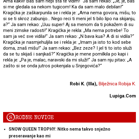
Ama kakvi! Baš sam hepi šta te vidim!“ Ja sam rekao: „Je, je, baš
si me gledala sa nekom tugicom! Ka da sam malo debilan!“
Kragićka je zaškarpunila se i rekla je: „Ama nema govora, mišu, to
si se ti skroz zabunijo... Nego reci ti meni jel ti bilo lipo na skijanju,
a?“ Ja sam rekao: „Uuu super! Aj sa menom da ti pokažem di su
meni zimske radosti!“ Kragićka je rekla: „Ma nema potrebe! To
sam ja već sve vidila!“ Ja sam rekao: „N bava kua? A di si vidila?“
Kragićka je nasmjehuljila se i rekla je: „Imam ja isto to kod sebe
doma, znaš mišu!“ Ja sam rekao: „Bez zeze? I jel ti to isto služi
da se tu skijaš i sanjkaš?“ Kragićka je mene pomilkila po kapi i
rekla je: „Pa je, malac, naravski da mi služi!“ Ja sam nju pitao: „A
zašto si se onda jutros pokenjala u Snjegovića?“
Robi K. (IIIa),
Bilježnica Robija K.
Lupiga.Com
S
RODNE NOVICE
SNOW QUEEN TROPHY: Nitko nema takvo snježno
preseravanje kao mi