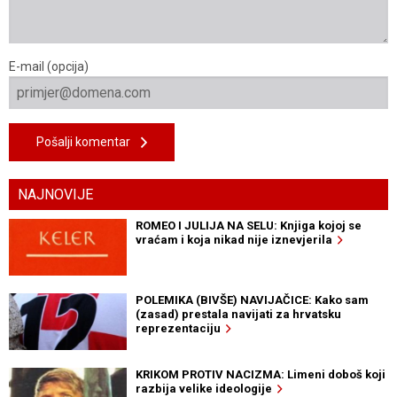
E-mail (opcija)
Pošalji komentar
NAJNOVIJE
ROMEO I JULIJA NA SELU: Knjiga kojoj se
vraćam i koja nikad nije iznevjerila
POLEMIKA (BIVŠE) NAVIJAČICE: Kako sam
(zasad) prestala navijati za hrvatsku
reprezentaciju
KRIKOM PROTIV NACIZMA: Limeni doboš koji
razbija velike ideologije