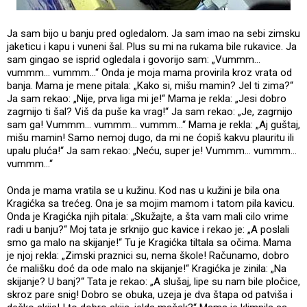
Ja sam bijo u banju pred ogledalom. Ja sam imao na sebi zimsku
jaketicu i kapu i vuneni šal. Plus su mi na rukama bile rukavice. Ja
sam gingao se isprid ogledala i govorijo sam: „Vummm...
vummm... vummm...“ Onda je moja mama provirila kroz vrata od
banja. Mama je mene pitala: „Kako si, mišu mamin? Jel ti zima?“
Ja sam rekao: „Nije, prva liga mi je!“ Mama je rekla: „Jesi dobro
zagrnijo ti šal? Viš da puše ka vrag!“ Ja sam rekao: „Je, zagrnijo
sam ga! Vummm... vummm... vummm...“ Mama je rekla: „Aj guštaj,
mišu mamin! Samo nemoj dugo, da mi ne ćopiš kakvu plauritu ili
upalu pluća!“ Ja sam rekao: „Neću, super je! Vummm... vummm...
vummm...“
Onda je mama vratila se u kužinu. Kod nas u kužini je bila ona
Kragićka sa trećeg. Ona je sa mojim mamom i tatom pila kavicu.
Onda je Kragićka njih pitala: „Skužajte, a šta vam mali cilo vrime
radi u banju?“ Moj tata je srknijo guc kavice i rekao je: „A poslali
smo ga malo na skijanje!“ Tu je Kragićka tiltala sa očima. Mama
je njoj rekla: „Zimski praznici su, nema škole! Računamo, dobro
će mališku doć da ode malo na skijanje!“ Kragićka je zinila: „Na
skijanje? U banj?“ Tata je rekao: „A slušaj, lipe su nam bile pločice,
skroz pare snig! Dobro se obuka, uzeja je dva štapa od patviša i