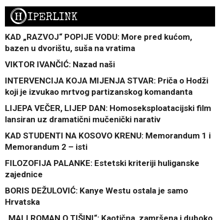
H
IPERLINK
KAD „RAZVOJ“ POPIJE VODU: More pred kućom,
bazen u dvorištu, suša na vratima
VIKTOR IVANČIĆ: Nazad naši
INTERVENCIJA KOJA MIJENJA STVAR: Priča o Hodži
koji je izvukao mrtvog partizanskog komandanta
LIJEPA VEČER, LIJEP DAN: Homoseksploatacijski film
lansiran uz dramatični mučenički narativ
KAD STUDENTI NA KOSOVO KRENU: Memorandum 1 i
Memorandum 2 – isti
FILOZOFIJA PALANKE: Estetski kriteriji huliganske
zajednice
BORIS DEŽULOVIĆ: Kanye Westu ostala je samo
Hrvatska
„MALI ROMAN O TIŠINI“: Kaotična, zamršena i duboko