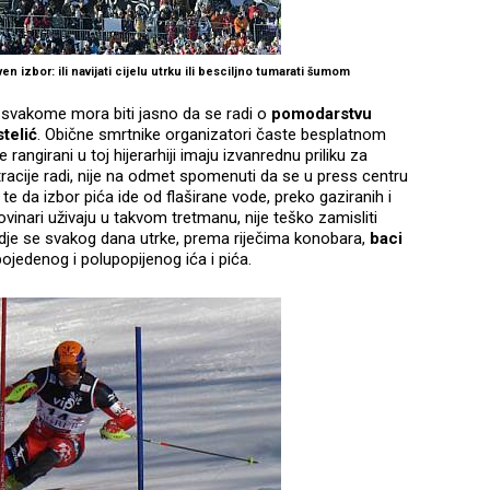
n izbor: ili navijati cijelu utrku ili besciljno tumarati šumom
u, svakome mora biti jasno da se radi o
pomodarstvu
telić
. Obične smrtnike organizatori časte besplatnom
angirani u toj hijerarhiji imaju izvanrednu priliku za
stracije radi, nije na odmet spomenuti da se u press centru
te da izbor pića ide od flaširane vode, preko gaziranih i
ovinari uživaju u takvom tretmanu, nije teško zamisliti
dje se svakog dana utrke, prema riječima konobara,
baci
ojedenog i polupopijenog ića i pića.