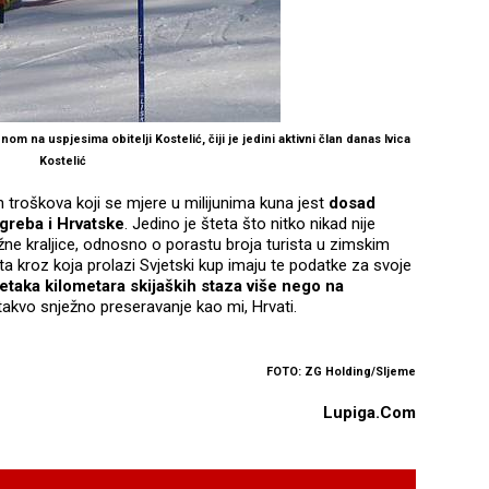
om na uspjesima obitelji Kostelić, čiji je jedini aktivni član danas Ivica
Kostelić
 troškova koji se mjere u milijunima kuna jest
dosad
greba i Hrvatske
. Jedino je šteta što nitko nikad nije
žne kraljice, odnosno o porastu broja turista u zimskim
šta kroz koja prolazi Svjetski kup imaju te podatke za svoje
etaka kilometara skijaških staza više nego na
takvo snježno preseravanje kao mi, Hrvati.
FOTO: ZG Holding/Sljeme
Lupiga.Com