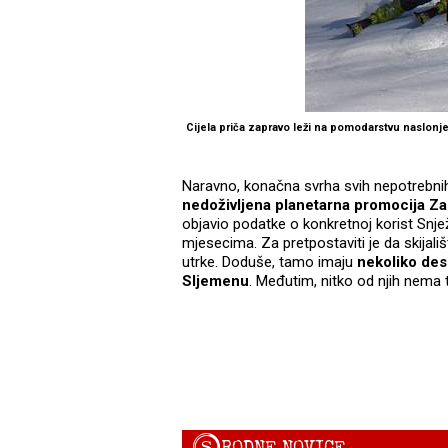
Cijela priča zapravo leži na pomodarstvu naslonjen
Naravno, konačna svrha svih nepotrebnih
nedoživljena planetarna promocija Za
objavio podatke o konkretnoj korist Snje
mjesecima. Za pretpostaviti je da skijali
utrke. Doduše, tamo imaju
nekoliko des
Sljemenu
. Međutim, nitko od njih nema 
RODNE NOVICE