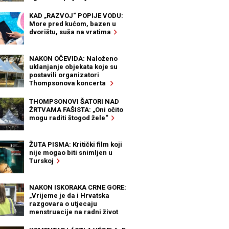
KAD „RAZVOJ“ POPIJE VODU:
More pred kućom, bazen u
dvorištu, suša na vratima
NAKON OČEVIDA: Naloženo
uklanjanje objekata koje su
postavili organizatori
Thompsonova koncerta
THOMPSONOVI ŠATORI NAD
ŽRTVAMA FAŠISTA: „Oni očito
mogu raditi štogod žele“
ŽUTA PISMA: Kritički film koji
nije mogao biti snimljen u
Turskoj
NAKON ISKORAKA CRNE GORE:
„Vrijeme je da i Hrvatska
razgovara o utjecaju
menstruacije na radni život
žena“