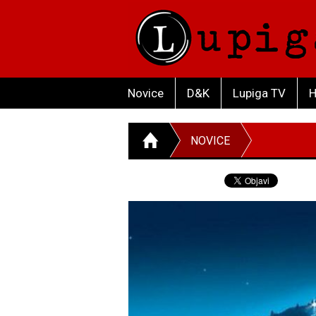
Novice
D&K
Lupiga TV
H
NOVICE