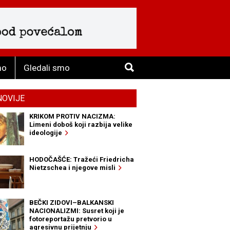
mo
Gledali smo
NOVIJE
KRIKOM PROTIV NACIZMA:
Limeni doboš koji razbija velike
ideologije
HODOČAŠĆE: Tražeći Friedricha
Nietzschea i njegove misli
BEČKI ZIDOVI–BALKANSKI
NACIONALIZMI: Susret koji je
fotoreportažu pretvorio u
agresivnu prijetnju