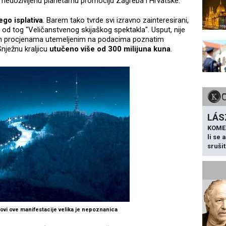
nedoživljenu planetarnu promociju Zagreba i Hrvatske.
ego isplativa
. Barem tako tvrde svi izravno zainteresirani,
 od tog "Veličanstvenog skijaškog spektakla". Usput, nije
im procjenama utemeljenim na podacima poznatim
Snježnu kraljicu
utučeno više od 300 milijuna kuna
.
LÁS
KOME
li se
sruši
kovi ove manifestacije velika je nepoznanica