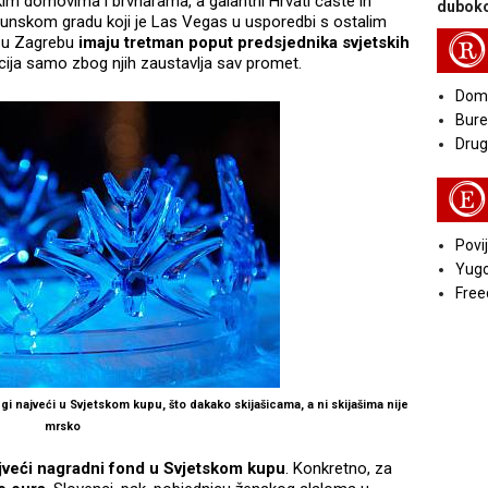
im domovima i brvnarama, a galantni Hrvati časte ih
duboko
ijunskom gradu koji je Las Vegas u usporedbi s ostalim
R
, u Zagrebu
imaju tretman poput predsjednika svjetskih
icija samo zbog njih zaustavlja sav promet.
Doma
Bure
Druga
E
Povij
Yugo
Free
i najveći u Svjetskom kupu, što dakako skijašicama, a ni skijašima nije
mrsko
jveći nagradni fond u Svjetskom kupu
. Konkretno, za