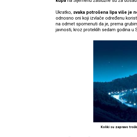
kupa
na Sljemenu zaslužne su za dosad 
Ukratko,
svaka potrošena lipa više je n
odnosno oni koji izvlače određenu korist
na odmet spomenuti da je, prema grub
javnosti, kroz proteklih sedam godina u 
Koliki su zapravo troš