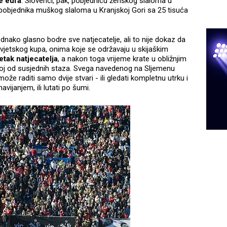
e eura
. Slovenci, pak, pobjednicu ženskog slaloma u
 pobjednika muškog slaloma u Kranjskoj Gori sa 25 tisuća
ednako glasno bodre sve natjecatelje, ali to nije dokaz da
Svjetskog kupa, onima koje se održavaju u skijaškim
etak natjecatelja
, a nakon toga vrijeme krate u obližnjim
nekoj od susjednih staza. Svega navedenog na Sljemenu
 raditi samo dvije stvari - ili gledati kompletnu utrku i
vijanjem, ili lutati po šumi.