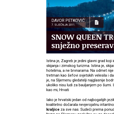
DAVOR PETKOVIĆ
7. SIJEČNJA 2011.
SNOW QUEEN TRO
snježno presera
Istina je, Zagreb je jedini glavni grad ko
skijanja i zimskog turizma. Istina je, skij
hotelima, a ne brvnarama. Na odmet nije n
tretman kao šefovi svjetskih velesila i da
je, na Sljemenu gledatelji najglasnije bo
ukoliko nisu ludi za bauljanjem po šumi. 
kao mi, Hrvati
Iako je hrvatski jedan od najbogatijih jezi
kvalitetno dočarala nevjerojatnu iritant
kraljice
za sve nas. Sudeći prema ponuđ