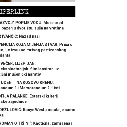
IPERLINK
AZVOJ“ POPIJE VODU: More pred
 bazen u dvorištu, suša na vratima
 IVANČIĆ: Nazad naši
ENCIJA KOJA MIJENJA STVAR: Priča o
koji je izvukao mrtvog partizanskog
danta
 VEČER, LIJEP DAN:
ksploatacijski film lansiran uz
ični mučenički narativ
TUDENTI NA KOSOVO KRENU:
ndum 1 i Memorandum 2 – isti
FIJA PALANKE: Estetski kriteriji
nske zajednice
DEŽULOVIĆ: Kanye Westu ostala je samo
ka
ROMAN O TIŠINI“: Kaotična, zamršena i