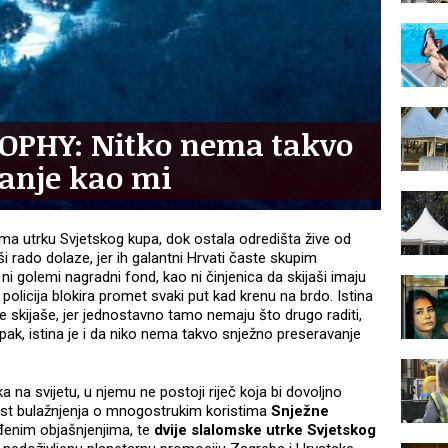
PHY: Nitko nema takvo
vanje kao mi
ji ima utrku Svjetskog kupa, dok ostala odredišta žive od
aši rado dolaze, jer ih galantni Hrvati časte skupim
i golemi nagradni fond, kao ni činjenica da skijaši imaju
 policija blokira promet svaki put kad krenu na brdo. Istina
dre skijaše, jer jednostavno tamo nemaju što drugo raditi,
Ipak, istina je i da niko nema takvo snježno preseravanje
ka na svijetu, u njemu ne postoji riječ koja bi dovoljno
nost bulažnjenja o mnogostrukim koristima
Snježne
enim objašnjenjima, te
dvije slalomske utrke Svjetskog