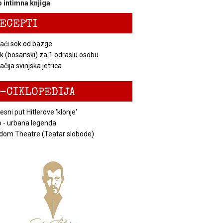
 intimna knjiga
ECEPTI
ći sok od bazge
k (bosanski) za 1 odraslu osobu
čija svinjska jetrica
-CIKLOPEDIJA
esni put Hitlerove 'klonje'
 - urbana legenda
dom Theatre (Teatar slobode)