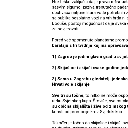
Nije teško zaključiti da je
prava cifra us
sasvim sigurno izaziva trenutačno padanje
obuhvaća milijune litara vode potrebnih 
se publika besplatno vozi na vrh brda ni 
Doduše, postoji mogućnost da je svaka 
za povjerovati.
Pored već spomenute planetarne promocij
barataju s tri tvrdnje kojima opravda
1) Zagreb je jedini glavni grad u svije
2) Skijašice i skijaši svake godine je
3) Samo u Zagrebu gledatelji jednako 
Hrvati vole skijanje
Sve tri su točne
, to nitko ne može ospori
utrku Svjetskog kupa. Štoviše, sva osta
su obična skijališta i žive od zimskog
koristi od promocije kroz Svjetski kup.
Također je točno da skijašice i skijaši 