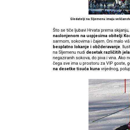
Gledatelji na Sljemenu imaju veličanstve
Što se tiče ljubavi Hrvata prema skijanj
naslonjenom na uspjesima obitelji Kos
sarmom, sokovima i čajem. Oni malo više r
besplatno lokanje i obžderavanje
. Ilu
na Sljemenu nudi
desetak različitih jela
negaziranih sokova, do piva i vina. Ako n
čega sve ima u prostoru za VIP goste, g
na desetke tisuća kuna
vrijednog, polup