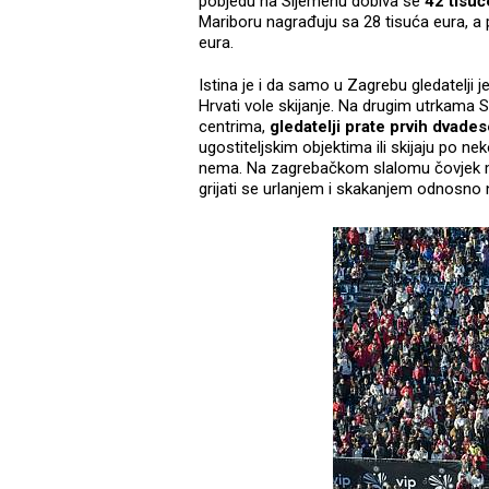
pobjedu na Sljemenu dobiva se
42 tisuć
Mariboru nagrađuju sa 28 tisuća eura, a
eura.
Istina je i da samo u Zagrebu gledatelji j
Hrvati vole skijanje. Na drugim utrkama 
centrima,
gledatelji prate prvih dvades
ugostiteljskim objektima ili skijaju po 
nema. Na zagrebačkom slalomu čovjek može
grijati se urlanjem i skakanjem odnosno na