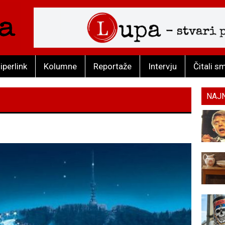
iperlink
Kolumne
Reportaže
Intervju
Čitali s
NAJ