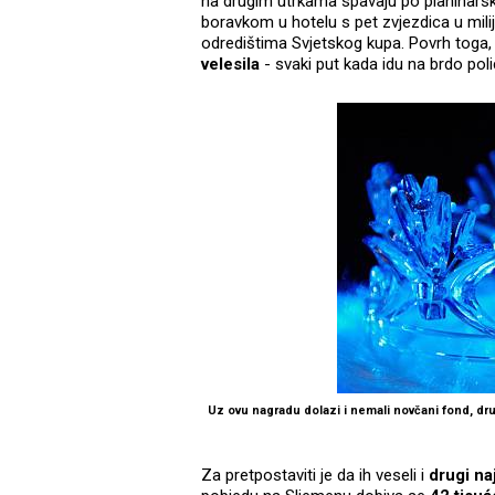
na drugim utrkama spavaju po planinarsk
boravkom u hotelu s pet zvjezdica u mil
odredištima Svjetskog kupa. Povrh toga
velesila
- svaki put kada idu na brdo pol
Uz ovu nagradu dolazi i nemali novčani fond, drug
Za pretpostaviti je da ih veseli i
drugi na