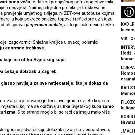
tvari puno veća
te da kod prosječnog poreznog obveznika
 u nesvijest. Naime, niti jedna projekcija troškova ne
H
za pravljenje umjetnog snijega, ni ZET-ove autobuse kojima
energiju koja pokreće snježne topove i reflektore uz stazu.
KAD „R
od tih sprava
perpetuum mobile
, ali to je ipak mrvicu teško
kućom,
VIKTOR
e, zagovornici Snježne kraljice u svakoj polemici
INTERV
vaju enormne troškove
:
Hodži 
koman
tu koji ima utrku Svjetskog kupa
LIJEPA
dva čekaju dolazak u Zagreb
Homose
dramat
glasno navijaju za sve natjecatelje, što je dokaz da
KAD S
Memora
ti. Zagreb je stvarno jedini glavni grad u svijetu koji ima
FILOZO
la mjesta u kojima se održavaju utrke Svjetskog kupa
samo
huliga
 turizma
. S te strane moglo bi se reći da imaju malo više
BORIS 
Hrvats
svake godine jedva čekaju dolazak u Zagreb. Jednostavno,
„MALI 