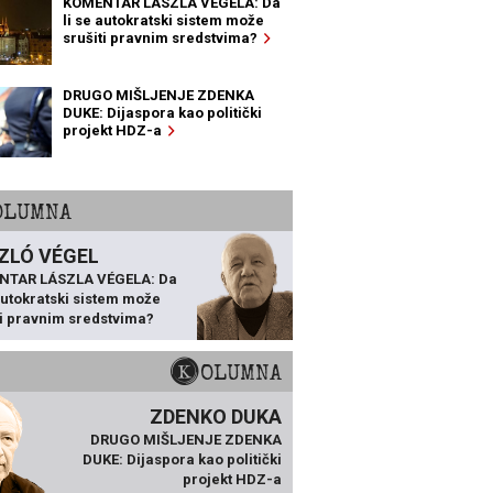
KOMENTAR LÁSZLA VÉGELA: Da
li se autokratski sistem može
srušiti pravnim sredstvima?
DRUGO MIŠLJENJE ZDENKA
DUKE: Dijaspora kao politički
projekt HDZ-a
KOLUMNA
ZLÓ VÉGEL
NTAR LÁSZLA VÉGELA: Da
 autokratski sistem može
ti pravnim sredstvima?
KOLUMNA
ZDENKO DUKA
DRUGO MIŠLJENJE ZDENKA
DUKE: Dijaspora kao politički
projekt HDZ-a