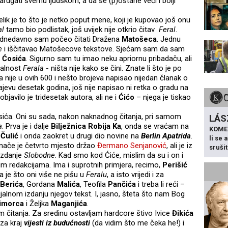
rugati svemu ljudskom, a da se (p)ostane veći i bolji
ik je to što je netko poput mene, koji je kupovao još onu
al
tamo bio podlistak, još uvijek nije otkrio čitav
Feral
.
k odnedavno sam počeo čitati Dražena
Matošeca
. Jednu
e
i iščitavao Matošecove tekstove. Sjećam sam da sam
e
Ćosića
. Sigurno sam tu imao neku apriornu pribadaču, ali
inalnost
Ferala
- ništa nije kako se čini. Znate li što je po
, a nije u ovih 600 i nešto brojeva napisao nijedan članak o
rajevu desetak godina, još nije napisao ni retka o gradu na
objavilo je tridesetak autora, ali ne i
Ćićo
– njega je tiskao
ća. Oni su sada, nakon naknadnog čitanja, pri samom
LÁS
a
. Prva je i dalje
Bilježnica Robija Ka
, onda se vraćam na
KOME
o
Čulić
i onda zaokret u drugi dio novine na
Berlin Apatrida
.
li se
 Inače je četvrto mjesto držao
Đermano Senjanović
, ali je iz
sruši
 izdanje
Slobodne
. Kad smo kod Ćiće, mislim da su i on i
vim redakcijama. Ima i suprotnih primjera, recimo,
Perišić
ta je što oni više ne pišu u
Feralu
, a isto vrijedi i za
Berića
, Gordana
Malića
, Teofila
Pančića
i treba li reći –
ijalnom izdanju njegov tekst. I, jasno, šteta što nam Bog
imorca
i Željka
Maganjića
.
 čitanja. Za sredinu ostavljam hardcore štivo Ivice
Đikića
 za kraj
vijesti iz budućnosti
(da vidim što me čeka he!) i