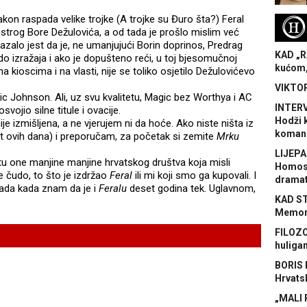
akon raspada velike trojke (A trojke su Đuro šta?) Feral
H
 žustrog Bore Dežulovića, a od tada je prošlo mislim već
azalo jest da je, ne umanjujući Borin doprinos, Predrag
KAD „R
do izražaja i ako je dopušteno reći, u toj bjesomučnoj
kućom,
a kioscima i na vlasti, nije se toliko osjetilo Dežulovićevo
VIKTOR
c Johnson. Ali, uz svu kvalitetu, Magic bez Worthya i AC
INTERV
svojio silne titule i ovacije.
Hodži 
nije izmišljena, a ne vjerujem ni da hoće. Ako niste ništa iz
koman
t ovih dana) i preporučam, za početak si zemite
Mrku
LIJEPA
tu one manjine manjine hrvatskog društva koja misli
Homose
e čudo, to što je izdržao
Feral
ili mi koji smo ga kupovali. I
dramat
pada kada znam da je i
Feralu
deset godina tek. Uglavnom,
KAD S
Memora
FILOZO
huliga
BORIS 
Hrvats
„MALI 