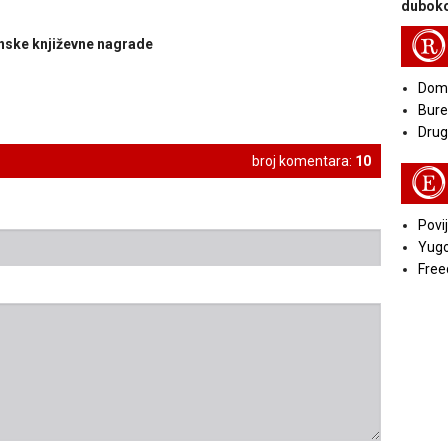
duboko
R
janske književne nagrade
Doma
Bure
Druga
broj komentara:
10
E
Povij
Yugo
Free