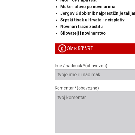
MUP-ov Papa test
Muke i olovo po novinarima
Jergović dobitnik najprestižnije tali
Srpski tisak u Hrvata - neisplativ
Novinari traže zaštitu
Silovatelj i novinarstvo
K
OMENTARI
Ime / nadimak *(obavezno)
Komentar *(obavezno)