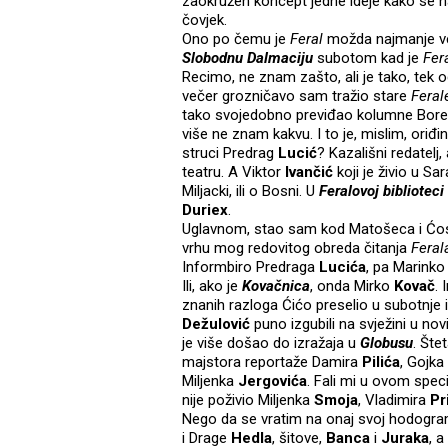
zaokružen koncept jedne ideje kako se na
čovjek.
Ono po čemu je
Feral
možda najmanje vel
Slobodnu Dalmaciju
subotom kad je
Fer
Recimo, ne znam zašto, ali je tako, te
večer grozničavo sam tražio stare
Feral
tako svojedobno previđao kolumne Bor
više ne znam kakvu. I to je, mislim, oriđ
struci Predrag
Lucić
? Kazališni redatelj
teatru. A Viktor
Ivančić
koji je živio u Sa
Miljacki, ili o Bosni. U
Feralovoj biblioteci
Duriex
.
Uglavnom, stao sam kod Matošeca i Ćosi
vrhu mog redovitog obreda čitanja
Feral
Informbiro Predraga
Lucića
, pa Marink
Ili, ako je
Kovačnica
, onda Mirko
Kovač
.
znanih razloga Ćićo preselio u subotnje
Dežulović
puno izgubili na svježini u no
je više došao do izražaja u
Globusu
. Šte
majstora reportaže Damira
Pilića
, Gojka
Miljenka
Jergovića
. Fali mi u ovom spec
nije poživio Miljenka
Smoja
, Vladimira
Pr
Nego da se vratim na onaj svoj hodogram
i Drage
Hedla
, šitove,
Banca
i
Juraka
, a