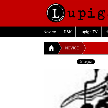
Novice
D&K
Lupiga TV
H
NOVICE