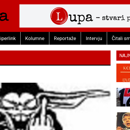
iperlink
Kolumne
Reportaže
Intervju
Čitali s
NAJ