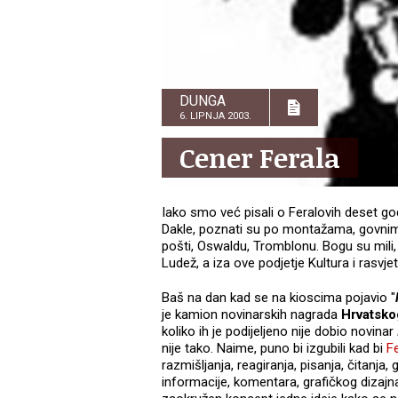
DUNGA
6. LIPNJA 2003.
Cener Ferala
Iako smo već pisali o Feralovih deset go
Dakle, poznati su po montažama, govnima 
pošti, Oswaldu, Tromblonu. Bogu su mili, a
Ludež, a iza ove podjetje Kultura i rasvjet
Baš na dan kad se na kioscima pojavio "
je kamion novinarskih nagrada
Hrvatsko
koliko ih je podijeljeno nije dobio novinar
nije tako. Naime, puno bi izgubili kad bi
Fe
razmišljanja, reagiranja, pisanja, čitanja,
informacije, komentara, grafičkog dizajna