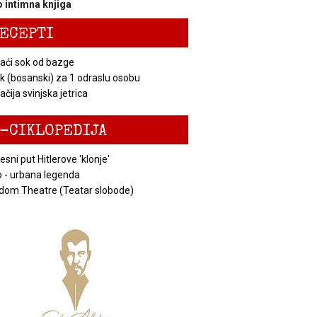
 intimna knjiga
ECEPTI
ći sok od bazge
k (bosanski) za 1 odraslu osobu
čija svinjska jetrica
-CIKLOPEDIJA
esni put Hitlerove 'klonje'
 - urbana legenda
dom Theatre (Teatar slobode)