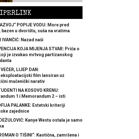
IPERLINK
AZVOJ“ POPIJE VODU: More pred
 bazen u dvorištu, suša na vratima
 IVANČIĆ: Nazad naši
ENCIJA KOJA MIJENJA STVAR: Priča o
koji je izvukao mrtvog partizanskog
danta
 VEČER, LIJEP DAN:
ksploatacijski film lansiran uz
ični mučenički narativ
TUDENTI NA KOSOVO KRENU:
ndum 1 i Memorandum 2 – isti
FIJA PALANKE: Estetski kriteriji
nske zajednice
DEŽULOVIĆ: Kanye Westu ostala je samo
ka
ROMAN O TIŠINI“: Kaotična, zamršena i