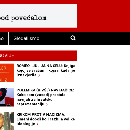
mo
Gledali smo
NOVIJE
ROMEO I JULIJA NA SELU: Knjiga
kojoj se vraćam i koja nikad nije
iznevjerila
POLEMIKA (BIVŠE) NAVIJAČICE:
Kako sam (zasad) prestala
navijati za hrvatsku
reprezentaciju
KRIKOM PROTIV NACIZMA:
Limeni doboš koji razbija velike
ideologije