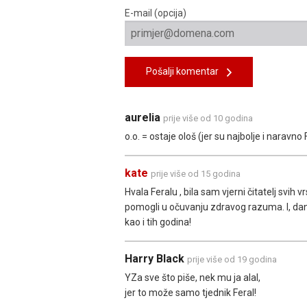
E-mail (opcija)
Pošalji komentar
aurelia
prije više od 10 godina
o.o. = ostaje ološ (jer su najbolje i naravno F
kate
prije više od 15 godina
Hvala Feralu , bila sam vjerni čitatelj svih vrs
pomogli u očuvanju zdravog razuma. I, da
kao i tih godina!
Harry Black
prije više od 19 godina
YZa sve što piše, nek mu ja alal,
jer to može samo tjednik Feral!