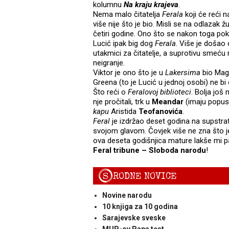
kolumnu
Na kraju krajeva
.
Nema malo čitatelja
Ferala
koji će reći n
više nije što je bio. Misli se na odlazak
četiri godine. Ono što se nakon toga pok
Lucić ipak big dog
Ferala
. Više je došao 
utakmici za čitatelje, a suprotivu smeću n
neigranje.
Viktor je ono što je u
Lakersima
bio Magi
Greena (to je Lucić u jednoj osobi) ne bi o
Što reći o
Feralovoj biblioteci
. Bolja još 
nje pročitali, trk u
Meandar
(imaju popus
kapu
Aristida
Teofanovića
.
Feral
je izdržao deset godina na supstra
svojom glavom. Čovjek više ne zna što j
ova deseta godišnjica mature lakše mi 
Feral tribune – Sloboda narodu
!
S
RODNE NOVICE
Novine narodu
10 knjiga za 10 godina
Sarajevske sveske