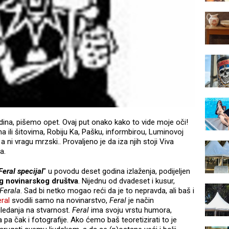
dina, pišemo opet. Ovaj put onako kako to vide moje oči!
ili šitovima, Robiju Ka, Pašku, informbirou, Luminovoj
 ni vragu mrzski.. Provaljeno je da iza njih stoji Viva
a.
Feral specijal
" u povodu deset godina izlaženja, podijeljen
g novinarskog društva
. Nijednu od dvadeset i kusur,
Ferala
. Sad bi netko mogao reći da je to nepravda, ali baš i
ral
svodili samo na novinarstvo,
Feral
je način
 gledanja na stvarnost.
Feral
ima svoju vrstu humora,
 pa čak i fotografije. Ako ćemo baš teoretizirati to je