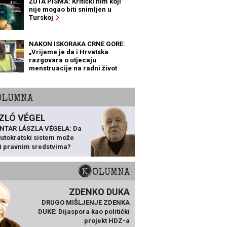
ŽUTA PISMA: Kritički film koji
nije mogao biti snimljen u
Turskoj
NAKON ISKORAKA CRNE GORE:
„Vrijeme je da i Hrvatska
razgovara o utjecaju
menstruacije na radni život
žena“
KOLUMNA
ZLÓ VÉGEL
NTAR LÁSZLA VÉGELA: Da
 autokratski sistem može
ti pravnim sredstvima?
KOLUMNA
ZDENKO DUKA
DRUGO MIŠLJENJE ZDENKA
DUKE: Dijaspora kao politički
projekt HDZ-a