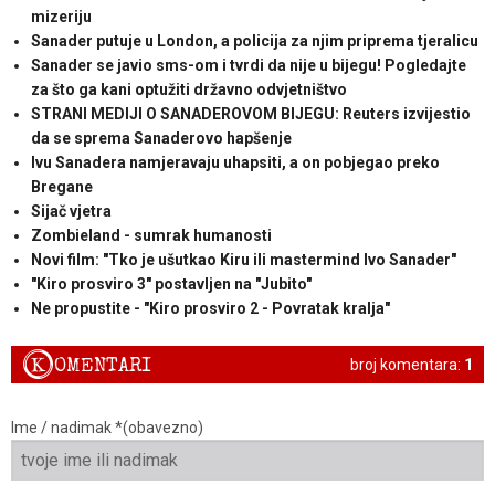
mizeriju
Sanader putuje u London, a policija za njim priprema tjeralicu
Sanader se javio sms-om i tvrdi da nije u bijegu! Pogledajte
za što ga kani optužiti državno odvjetništvo
STRANI MEDIJI O SANADEROVOM BIJEGU: Reuters izvijestio
da se sprema Sanaderovo hapšenje
Ivu Sanadera namjeravaju uhapsiti, a on pobjegao preko
Bregane
Sijač vjetra
Zombieland - sumrak humanosti
Novi film: "Tko je ušutkao Kiru ili mastermind Ivo Sanader"
"Kiro prosviro 3" postavljen na "Jubito"
Ne propustite - "Kiro prosviro 2 - Povratak kralja"
K
OMENTARI
broj komentara:
1
Ime / nadimak *(obavezno)