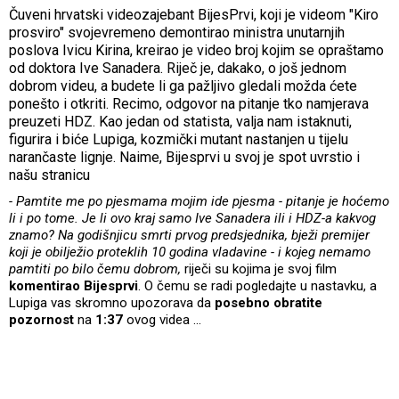
Čuveni hrvatski videozajebant BijesPrvi, koji je videom "Kiro
prosviro" svojevremeno demontirao ministra unutarnjih
poslova Ivicu Kirina, kreirao je video broj kojim se opraštamo
od doktora Ive Sanadera. Riječ je, dakako, o još jednom
dobrom videu, a budete li ga pažljivo gledali možda ćete
ponešto i otkriti. Recimo, odgovor na pitanje tko namjerava
preuzeti HDZ. Kao jedan od statista, valja nam istaknuti,
figurira i biće Lupiga, kozmički mutant nastanjen u tijelu
narančaste lignje. Naime, Bijesprvi u svoj je spot uvrstio i
našu stranicu
- Pamtite me po pjesmama mojim ide pjesma - pitanje je hoćemo
li i po tome. Je li ovo kraj samo Ive Sanadera ili i HDZ-a kakvog
znamo? Na godišnjicu smrti prvog predsjednika, bježi premijer
koji je obilježio proteklih 10 godina vladavine - i kojeg nemamo
pamtiti po bilo čemu dobrom,
riječi su kojima je svoj film
komentirao Bijesprvi
. O čemu se radi pogledajte u nastavku, a
Lupiga vas skromno upozorava da
posebno obratite
pozornost
na
1:37
ovog videa ...