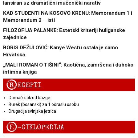
lansiran uz dramatični mučenički narativ
KAD STUDENTI NA KOSOVO KRENU: Memorandum 1 i
Memorandum 2 – isti
FILOZOFIJA PALANKE: Estetski kriteriji huliganske
zajednice
BORIS DEŽULOVIĆ: Kanye Westu ostala je samo
Hrvatska
„MALI ROMAN O TIŠINI“: Kaotična, zamršena i duboko
intimna knjiga
R
ECEPTI
Domaći sok od bazge
Burek (bosanski) za 1 odraslu osobu
Drugačija svinjska jetrica
E
-CIKLOPEDIJA