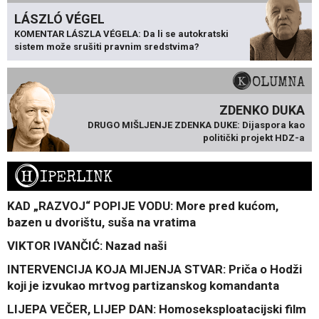
LÁSZLÓ VÉGEL
KOMENTAR LÁSZLA VÉGELA: Da li se autokratski
sistem može srušiti pravnim sredstvima?
KOLUMNA
ZDENKO DUKA
DRUGO MIŠLJENJE ZDENKA DUKE: Dijaspora kao
politički projekt HDZ-a
H
IPERLINK
KAD „RAZVOJ“ POPIJE VODU: More pred kućom,
bazen u dvorištu, suša na vratima
VIKTOR IVANČIĆ: Nazad naši
INTERVENCIJA KOJA MIJENJA STVAR: Priča o Hodži
koji je izvukao mrtvog partizanskog komandanta
LIJEPA VEČER, LIJEP DAN: Homoseksploatacijski film