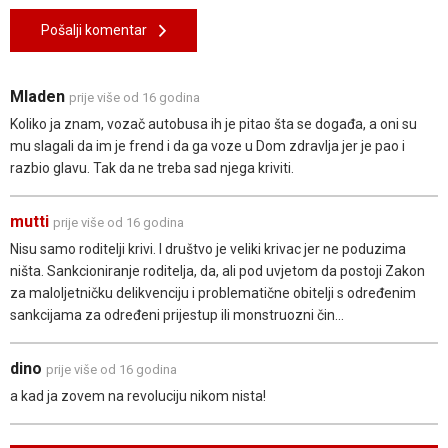
Pošalji komentar
Mladen
prije više od 16 godina
Koliko ja znam, vozač autobusa ih je pitao šta se događa, a oni su
mu slagali da im je frend i da ga voze u Dom zdravlja jer je pao i
razbio glavu. Tak da ne treba sad njega kriviti.
mutti
prije više od 16 godina
Nisu samo roditelji krivi. I društvo je veliki krivac jer ne poduzima
ništa. Sankcioniranje roditelja, da, ali pod uvjetom da postoji Zakon
za maloljetničku delikvenciju i problematične obitelji s određenim
sankcijama za određeni prijestup ili monstruozni čin...
dino
prije više od 16 godina
a kad ja zovem na revoluciju nikom nista!