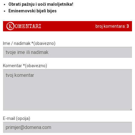
Obrati pažnju i uoči maloljetnika!
Eminemovski bijeli bijes
K
OMENTARI
broj komentara:
3
Ime / nadimak *(obavezno)
Komentar *(obavezno)
E-mail (opcija)