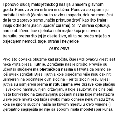
I ponovo slučaj maloljetničkog nasilja u našem glavnom
gradu. Ponovo žrtva ni kriva ni dužna. Ponovo se spominju
mobitel i sitniš (često su to razlozi napada, dok se meni čini
da je to zapravo samo „način pristupa žrtvi“ kao što frajeri
imaju određeni „način upada“ curama). S TV ekrana optužuju
nas izobličeno lice dječaka i oči majke koja je u ovom
trenutku sretna što joj je dijete živo, ali ta se sreća miješa s
osjećajem nemoći, tuge, straha i nevjerice
BIJES PRVI
Prvo što čovjeka obuzme kad pročita, čuje i vidi ovakvu vijest jest
neka vrsta bijesa,
ljutnje
. Zgražanje nas je prošlo. Previše su
učestali slučajevi
maloljetničkog nasilja
u Hrvata da bismo se
još uvijek zgražali. Bijes i ljutnja koje osjećamo više nisu čak niti
usmjereni na počinitelje ovih zločina – jer to zločini jesu. Bijes i
ljutnja su usmjereni prema
institucijama ove države
koje plaćaju
i svekoliko namiruju njeni državljani, a koje zauzvrat, ne čine baš
ništa konkretno na zaustavljanju pošasti nasilja koje metastazira
u sve pore hrvatskog bića i svako malo odnese neku mladu žrtvu
koja se igrom sudbine našla na krivom mjestu u krivo vrijeme (i
vjerojatno sagriješila jer nije sa sobom imala mobitel i par kuna).