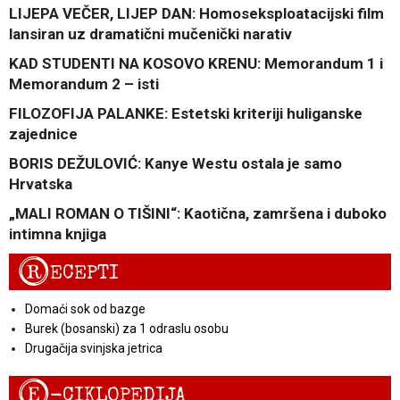
LIJEPA VEČER, LIJEP DAN: Homoseksploatacijski film
lansiran uz dramatični mučenički narativ
KAD STUDENTI NA KOSOVO KRENU: Memorandum 1 i
Memorandum 2 – isti
FILOZOFIJA PALANKE: Estetski kriteriji huliganske
zajednice
BORIS DEŽULOVIĆ: Kanye Westu ostala je samo
Hrvatska
„MALI ROMAN O TIŠINI“: Kaotična, zamršena i duboko
intimna knjiga
R
ECEPTI
Domaći sok od bazge
Burek (bosanski) za 1 odraslu osobu
Drugačija svinjska jetrica
E
-CIKLOPEDIJA