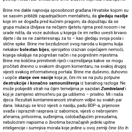
Brine me dakle najnovija sposobnost građana Hrvatske kojom su
se sasvim približili zapadnjačkom mentalitetu, da
gledaju nasilje
koje im se događa pred kućnim pragom, da dopuštaju da se
grupa mulaca iživljava na nečijem djetetu njima pred nosom i ne
urade ništa, da voze autobus u kojega će im netko uvesti krvavo
dijete i da se ne zainteresiraju za to – kao gledaju svoja posla i
slične spike. Brine me bezdušnost ovog naroda u kojemu kulja
nekakav
bolestan bijes
, vjerojatno izazvan osjećajem nemoći,
kojega iskaljuje na pogrešan način i na pogrešnim mjestima.
Brine me količina primitivnih riječi i razmišljanja kakve se mogu
pročitati dnevno u svakom drugom komentaru, na svakoj drugoj
vijesti svakog informativnog portala. Brine me duševno, duhovno
i uopće
stanje ove nacije
koja je, čini mi se na putu potpune
destrukcije i konačno samouništenja
iz banalnog razloga: Ne
može pobijediti strah na čijim temeljima je sazidan
Zombieland
i
koji je zamijenio atmosferu pa ga udišemo – prisilno. Mi i naša
djeca. Rezultati kontaminiranosti strahom vidljivi su svakih par
dana. Iskazuju se kroz vijesti o nasilju, padu BDP-a, prijenose
svađa i ispraznih rasprava iz sabornice, vijesti o nebrojenim
aferama, pritvorima, suđenjima, oslobađajućim presudama,
nebuloznim napisima o životima beznačajnih jedinki upitne
inteligencije i sumnjiva morala koje jedine u ovoj zemlji čine što ih