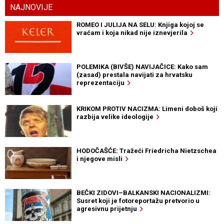
NAJNOVIJE
ROMEO I JULIJA NA SELU: Knjiga kojoj se
vraćam i koja nikad nije iznevjerila
POLEMIKA (BIVŠE) NAVIJAČICE: Kako sam
(zasad) prestala navijati za hrvatsku
reprezentaciju
KRIKOM PROTIV NACIZMA: Limeni doboš koji
razbija velike ideologije
HODOČAŠĆE: Tražeći Friedricha Nietzschea
i njegove misli
BEČKI ZIDOVI–BALKANSKI NACIONALIZMI:
Susret koji je fotoreportažu pretvorio u
agresivnu prijetnju