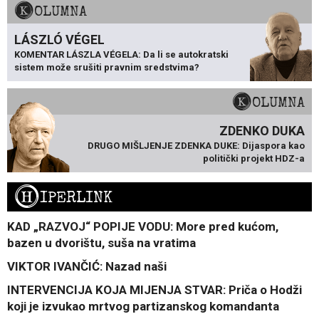
KOLUMNA
LÁSZLÓ VÉGEL
KOMENTAR LÁSZLA VÉGELA: Da li se autokratski
sistem može srušiti pravnim sredstvima?
KOLUMNA
ZDENKO DUKA
DRUGO MIŠLJENJE ZDENKA DUKE: Dijaspora kao
politički projekt HDZ-a
H
IPERLINK
KAD „RAZVOJ“ POPIJE VODU: More pred kućom,
bazen u dvorištu, suša na vratima
VIKTOR IVANČIĆ: Nazad naši
INTERVENCIJA KOJA MIJENJA STVAR: Priča o Hodži
koji je izvukao mrtvog partizanskog komandanta