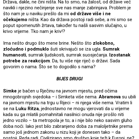
Država, dakle, ne čini ništa. Na to smo, na žalost, od države već
navikli i njezino nečinjenje sve nas manje zabrinjava. Problem je
što nam je u naviku prešlo da mi
od države više i ne
očekujemo
ništa. Kao da država postoji radi sebe, a mi smo se
poput spomenutih žrtava, također tu našli sasvim slučajno, u
krivo vrijeme. Tko nam je kriv!?
Ima nešto drugo što mene brine. Nešto što
zlokobno,
zloćudno i podmuklo
šuti skrivajući se iza ugla.
Sumrak
humanosti
, sumrak ljudskosti, sumrak suosjećanja.
Izostanak
potrebe za reakcijom
. Da, tu više nije riječ o državi. Sada
govorim o nama. Što se to dogodilo s nama?
BIJES DRUGI
Simke
je bačen u Rječinu na javnom mjestu, pred očima
mnogobrojnih svjedoka – i Simketa više nema.
Abramova
su ubili
na javnom mjestu na trgu u Rijeci – ni njega više nema. Vratim li
se na
Luku Ritza
, jednostavno ne mogu vjerovati da u vrijeme
kada su ga mlatili pomahnitali nasilnici onuda nije prošlo niti
jedno vozilo – ta metropola je to; a i nije bilo neko sasvim gluho
doba noći. Iako jest bilo zabranjeno doba za maloljetnike prema
samo još jednom zakonu u nizu koji je donesen tako – da
postoji. Reda radi. Civilizirano smo društvo koje teži k Europi, ne?