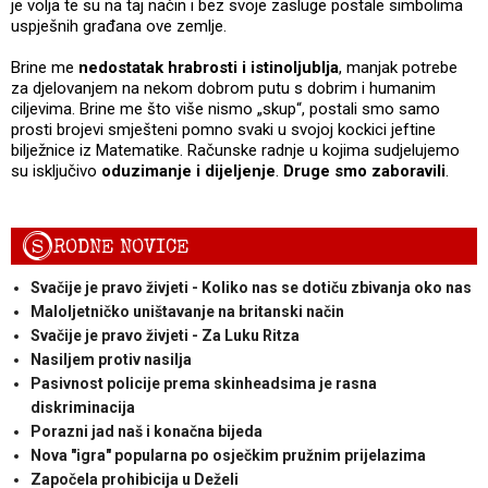
je volja te su na taj način i bez svoje zasluge postale simbolima
uspješnih građana ove zemlje.
Brine me
nedostatak hrabrosti i istinoljublja
, manjak potrebe
za djelovanjem na nekom dobrom putu s dobrim i humanim
ciljevima. Brine me što više nismo „skup“, postali smo samo
prosti brojevi smješteni pomno svaki u svojoj kockici jeftine
bilježnice iz Matematike. Računske radnje u kojima sudjelujemo
su isključivo
oduzimanje i dijeljenje
.
Druge smo zaboravili
.
S
RODNE NOVICE
Svačije je pravo živjeti - Koliko nas se dotiču zbivanja oko nas
Maloljetničko uništavanje na britanski način
Svačije je pravo živjeti - Za Luku Ritza
Nasiljem protiv nasilja
Pasivnost policije prema skinheadsima je rasna
diskriminacija
Porazni jad naš i konačna bijeda
Nova "igra" popularna po osječkim pružnim prijelazima
Započela prohibicija u Deželi