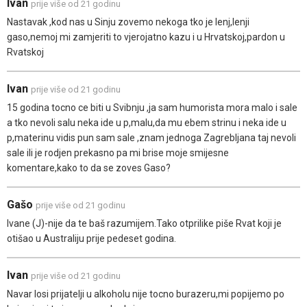
Ivan
prije više od 21 godinu
Nastavak ,kod nas u Sinju zovemo nekoga tko je lenj,lenji
gaso,nemoj mi zamjeriti to vjerojatno kazu i u Hrvatskoj,pardon u
Rvatskoj
Ivan
prije više od 21 godinu
15 godina tocno ce biti u Svibnju ,ja sam humorista mora malo i sale
a tko nevoli salu neka ide u p,malu,da mu ebem strinu i neka ide u
p,materinu vidis pun sam sale ,znam jednoga Zagrebljana taj nevoli
sale ili je rodjen prekasno pa mi brise moje smijesne
komentare,kako to da se zoves Gaso?
Gašo
prije više od 21 godinu
Ivane (J)-nije da te baš razumijem.Tako otprilike piše Rvat koji je
otišao u Australiju prije pedeset godina.
Ivan
prije više od 21 godinu
Navar losi prijatelji u alkoholu nije tocno burazeru,mi popijemo po