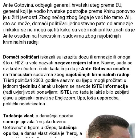
Ante Gotovina, odbjegli general, hrvatski uteg prema EU,
general koji je vodio hrvatske postrojbe prema Kninu ponovno
je u žiži javnosti. Zbog nečeg zbog čega je već bio tamo. Ali,
što se može, domaći političari jednostavno pate od amnezije
i nikako se ne mogu sjetiti kako su već imali prilike znati da je
Ante osuđen na francuskim sudovima zbog najobičnijih
kriminalnih radnji
Domaći političari
iskazali su izrazitu dozu ili amnezije ili onoga
što u HDZ-u vole nazvati
negovorenjem istine
. Naime, sada se
svi krste i čudom čude kada čuju da je
Ante Gotovina
osuđen
na francuskim sudovima zbog
najobičnijih kriminalnih radnji
.
Ti isti političari 2003. godine sasvim su lijepo mogli pročitati u
jednom
tjedniku
članak u kojem se navode
ISTE informacije
(radi uvjerljivosti ponavljam:
ISTE
), no tada je lakše bilo zabijati
glavu u pijesak i praviti se Englezom. Ups, loša usporedba,
politički neadekvatna ...
Tadašnja vlast
, a današnja oporba
samo je pjevala "mi jako lovimo
Gotovinu" s figom u džepu,
tadašnja
oporba
, a danas vlast vikala je "heroj, a