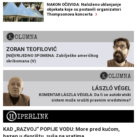
NAKON OČEVIDA: Naloženo uklanjanje
objekata koje su postavili organizatori
Thompsonova koncerta
KOLUMNA
ZORAN TEOFILOVIĆ
[NE]VRIJEDNO SPOMENA: Zabilješke američkog
skribomana (V)
KOLUMNA
LÁSZLÓ VÉGEL
KOMENTAR LÁSZLA VÉGELA: Da li se autokratski
sistem može srušiti pravnim sredstvima?
H
IPERLINK
KAD „RAZVOJ“ POPIJE VODU: More pred kućom,
bazen u dvorištu, suša na vratima