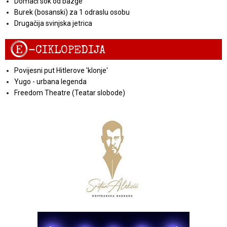
Domaći sok od bazge
Burek (bosanski) za 1 odraslu osobu
Drugačija svinjska jetrica
E
-CIKLOPEDIJA
Povijesni put Hitlerove 'klonje'
Yugo - urbana legenda
Freedom Theatre (Teatar slobode)