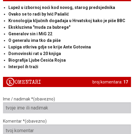
Lupež u izbornoj noći kod novog, starog predsjednika
Ovako se to radi by Ivić Pašalić
Kronologija ključnih događaja u Hrvatskoj kako je piše BBC
Ekskluzivna "muda za bubrege"
Generalov sin i MiG 22
O generalu ima tko da piše
Lupiga otkriva gdje se krije Ante Gotovina
Domovinski rat u 20 knjiga
Biografija Ljube Ćesića Rojsa
Interpol ih traži
K
OMENTARI
broj komentara:
17
Ime / nadimak *(obavezno)
Komentar *(obavezno)