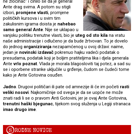
ne zločinac" i činilo se da je general
Ante drag svima. A potom su stigli
izbori,
promjene vlasti
, promjene
političkih kursova i u svim tim
zakulisnim igrama doista je
nahebao
samo general Ante
. Nije se uklapao u
vanjsku politiku trenutne vlasti, bio je
uteg od sto kila
na vratu
naše administracije i odlučeno je da bude žrtvovan. To je dovelo
do jednog
organiziranja
nezapamćenog u ovoj državi: naime,
jedan je
novinski izdavač
pokrenuo hajku vadeći podatak o
presudama, podatak koji je boljim pratiteljima lika i djela generala
Ante
vrlo poznat
. Vlada je morala blagosloviti taj potez, a sad su
se i oporbene stranke uključile u grđenje, čudom se čudeći tome
kako je Ante Gotovina osuđen.
Jadno
. Drugovi političari ili pate od amnezije ili će im početi
rasti
veliki nosovi
. Najkomičnije od svega je da se uopće ne može
znati radi li se o pravom Anti Gotovini, jer je ovaj Ante Gotovina,
trenutni haški bjegunac
, tijekom svog služenja u Legiji stranaca
imao drugo ime
.
S
RODNE NOVICE