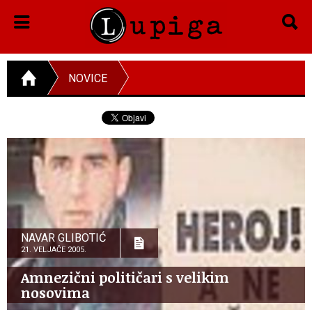
NOVICE
NAVAR GLIBOTIĆ
21. VELJAČE 2005.
Amnezični političari s velikim
nosovima