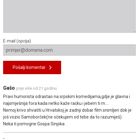
E-mail (opcija)
Pošalji komentar
Gašo
prije više od 21 godinu
Pravi humorista odrastao na srpskim komedijama,gdje je glavna i
najsmješnija fora kada netko kaže racku i jebem ti m....
Nemoj krivo shvatiti u Hrvatskoj je zadnji dobar film snimljen dok je
još vozio Samoborček(ne očekujem od tebe da to razumiješ).
Neka ti pomogne Gospa Sinjska .