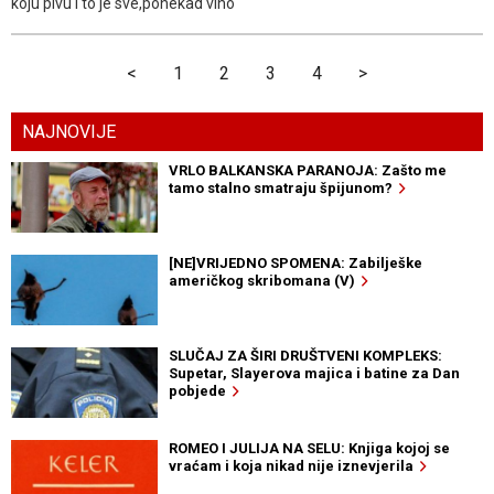
koju pivu i to je sve,ponekad vino
<
1
2
3
4
>
NAJNOVIJE
VRLO BALKANSKA PARANOJA: Zašto me
tamo stalno smatraju špijunom?
[NE]VRIJEDNO SPOMENA: Zabilješke
američkog skribomana (V)
SLUČAJ ZA ŠIRI DRUŠTVENI KOMPLEKS:
Supetar, Slayerova majica i batine za Dan
pobjede
ROMEO I JULIJA NA SELU: Knjiga kojoj se
vraćam i koja nikad nije iznevjerila