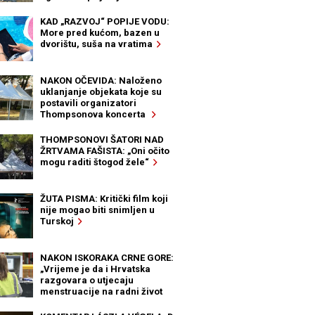
KAD „RAZVOJ“ POPIJE VODU:
More pred kućom, bazen u
dvorištu, suša na vratima
NAKON OČEVIDA: Naloženo
uklanjanje objekata koje su
postavili organizatori
Thompsonova koncerta
THOMPSONOVI ŠATORI NAD
ŽRTVAMA FAŠISTA: „Oni očito
mogu raditi štogod žele“
ŽUTA PISMA: Kritički film koji
nije mogao biti snimljen u
Turskoj
NAKON ISKORAKA CRNE GORE:
„Vrijeme je da i Hrvatska
razgovara o utjecaju
menstruacije na radni život
žena“