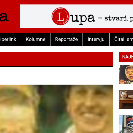
iperlink
Kolumne
Reportaže
Intervju
Čitali s
NAJ