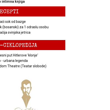
 intimna knjiga
ECEPTI
ći sok od bazge
k (bosanski) za 1 odraslu osobu
čija svinjska jetrica
-CIKLOPEDIJA
esni put Hitlerove 'klonje'
 - urbana legenda
dom Theatre (Teatar slobode)