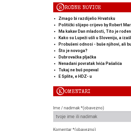
S
RODNE NOVICE
Zmago bi razdijelio Hrvatsku
Politički slijepo crijevo by Robert Mar
Ma kakav Dan mladosti, Tito je rođen
Kako su Lupeži ušli u Sloveniju, a izaš
Probušeni odnosi - buše njihovi, ali bu
Što je novoga?
Dubrovačka pljačka
Nenadani povratak Ivića Pašalića
Tukaj ne buš popeval
E Splite, e HDZ- u
K
OMENTARI
Ime / nadimak *(obavezno)
Komentar *(obavezno)