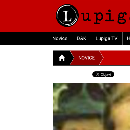
Novice
D&K
Lupiga TV
H
NOVICE