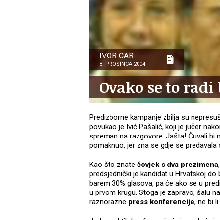
IVOR CAR
8. PROSINCA 2004.
Ovako se to radi 
Predizborne kampanje zbilja su nepresuš
povukao je Ivić Pašalić, koji je jučer nak
spreman na razgovore. Jašta! Čuvali bi njem
pomaknuo, jer zna se gdje se predavala št
Kao što znate
čovjek s dva prezimena
predsjednički je kandidat u Hrvatskoj do
barem 30% glasova, pa će ako se u predi
u prvom krugu. Stoga je zapravo, šalu na
raznorazne
press konferencije
, ne bi 