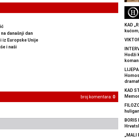
H
KAD „R
ić
kućom,
 na današnji dan
VIKTOR
li iz Europske Unije
še i naši
INTERV
Hodži 
koman
LIJEPA
Homose
dramat
KAD S
Memora
broj komentara:
0
FILOZO
huliga
BORIS 
Hrvats
„MALI 