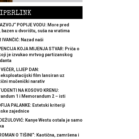
IPERLINK
AZVOJ“ POPIJE VODU: More pred
 bazen u dvorištu, suša na vratima
 IVANČIĆ: Nazad naši
ENCIJA KOJA MIJENJA STVAR: Priča o
koji je izvukao mrtvog partizanskog
danta
 VEČER, LIJEP DAN:
ksploatacijski film lansiran uz
ični mučenički narativ
TUDENTI NA KOSOVO KRENU:
ndum 1 i Memorandum 2 – isti
FIJA PALANKE: Estetski kriteriji
nske zajednice
DEŽULOVIĆ: Kanye Westu ostala je samo
ka
ROMAN O TIŠINI“: Kaotična, zamršena i