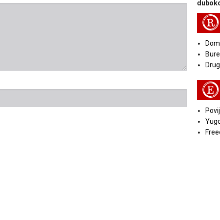
duboko
R
Doma
Bure
Druga
E
Povij
Yugo
Free