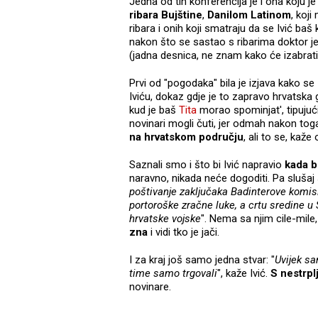
Jedna od tih konferencija je i ona koju
ribara Bujštine
,
Danilom Latinom
, koj
ribara i onih koji smatraju da se Ivić baš
nakon što se sastao s ribarima doktor je 
(jadna desnica, ne znam kako će izabrati
Prvi od "pogodaka" bila je izjava kako se
Iviću, dokaz gdje je to zapravo hrvatska gr
kud je baš
Tita
morao spominjat', tipujući
novinari mogli čuti, jer odmah nakon tog
na hrvatskom području
, ali to se, kaže
Saznali smo i što bi Ivić napravio
kada b
naravno, nikada neće dogoditi. Pa slušaj 
poštivanje zaključaka Badinterove komis
portoroške zračne luke, a crtu sredine u S
hrvatske vojske
". Nema sa njim cile-mile
zna
i vidi tko je jači.
I za kraj još samo jedna stvar: "
Uvijek sa
time samo trgovali
", kaže Ivić.
S nestrp
novinare.