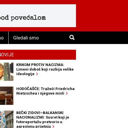
mo
Gledali smo
NOVIJE
KRIKOM PROTIV NACIZMA:
Limeni doboš koji razbija velike
ideologije
HODOČAŠĆE: Tražeći Friedricha
Nietzschea i njegove misli
BEČKI ZIDOVI–BALKANSKI
NACIONALIZMI: Susret koji je
fotoreportažu pretvorio u
agresivnu prijetnju