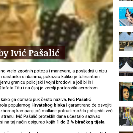
by Ivić Pašalić
no vrelo zgodnih poteza i manevara, a posljednji u nizu
on sastanka s ribarima, pokazao koliko je tolerantan i
u granicu policijski i vojni brodovi, a još bi ih i
afeta Titu i na čijoj je zemlji portoroški aerodrom
, kako ga domaći puk često naziva,
Ivić Pašalić
 bola popularnog
Hrvatskog bloka
i garantirano će osvojiti
zbornoj kampanji još malkice potrudi možda pobijediti već
 stranu, Ivić Pašalić proteklih dana učestalo sazivao
li si na taj način osigurao kojih
1 do 2 % biračkog tijela
.