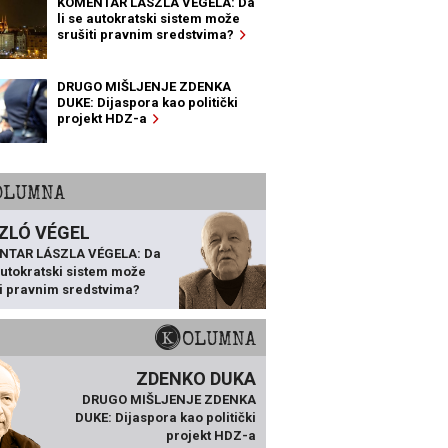
KOMENTAR LÁSZLA VÉGELA: Da
li se autokratski sistem može
srušiti pravnim sredstvima?
DRUGO MIŠLJENJE ZDENKA
DUKE: Dijaspora kao politički
projekt HDZ-a
KOLUMNA
ZLÓ VÉGEL
NTAR LÁSZLA VÉGELA: Da
 autokratski sistem može
ti pravnim sredstvima?
KOLUMNA
ZDENKO DUKA
DRUGO MIŠLJENJE ZDENKA
DUKE: Dijaspora kao politički
projekt HDZ-a