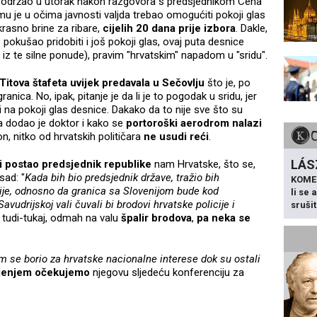
 je održao u utorak nakon razgovora s predsjednikom Ceha
i mu je u očima javnosti valjda trebao omogućiti pokoji glas
 krasno brine za ribare,
cijelih 20 dana prije izbora
. Dakle,
pokušao pridobiti i još pokoji glas, ovaj puta desnice
 iz te silne ponude), pravim "hrvatskim" napadom u "sridu".
Titova štafeta uvijek predavala u Sečovlju
što je, po
anica. No, ipak, pitanje je da li je to pogodak u sridu, jer
 na pokoji glas desnice. Dakako da to nije sve što su
a dodao je doktor i kako se
portoroški
aerodrom nalazi
 on, nitko od hrvatskih političara
ne usudi reći
.
LÁS
i postao predsjednik republike
nam Hrvatske, što se,
sad: "
Kada bih bio predsjednik države, tražio bih
KOME
ije, odnosno da granica sa Slovenijom bude kod
li se
avudrijskoj vali čuvali bi brodovi hrvatske policije i
sruši
, tudi-tukaj, odmah na valu
špalir brodova
,
pa neka se
m se borio za hrvatske nacionalne interese dok su ostali
ljenjem očekujemo
njegovu sljedeću konferenciju za