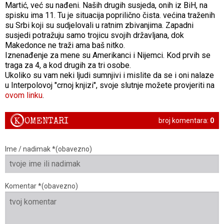
Martić, već su nađeni. Naših drugih susjeda, onih iz BiH, na
spisku ima 11. Tu je situacija poprilično čista. većina traženih
su Srbi koji su sudjelovali u ratnim zbivanjima. Zapadni
susjedi potražuju samo trojicu svojih državljana, dok
Makedonce ne traži ama baš nitko.
Iznenađenje za mene su Amerikanci i Nijemci. Kod prvih se
traga za 4, a kod drugih za tri osobe.
Ukoliko su vam neki ljudi sumnjivi i mislite da se i oni nalaze
u Interpolovoj "crnoj knjizi", svoje slutnje možete provjeriti na
ovom linku
.
K
OMENTARI
broj komentara:
0
Ime / nadimak *(obavezno)
Komentar *(obavezno)