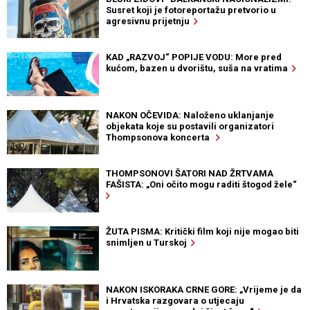
Susret koji je fotoreportažu pretvorio u
agresivnu prijetnju
KAD „RAZVOJ“ POPIJE VODU: More pred
kućom, bazen u dvorištu, suša na vratima
NAKON OČEVIDA: Naloženo uklanjanje
objekata koje su postavili organizatori
Thompsonova koncerta
THOMPSONOVI ŠATORI NAD ŽRTVAMA
FAŠISTA: „Oni očito mogu raditi štogod žele“
ŽUTA PISMA: Kritički film koji nije mogao biti
snimljen u Turskoj
NAKON ISKORAKA CRNE GORE: „Vrijeme je da
i Hrvatska razgovara o utjecaju