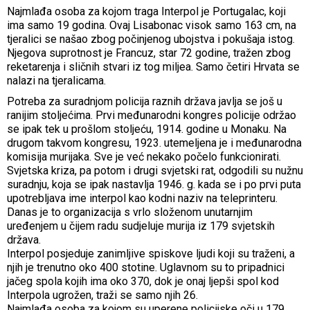
Najmlađa osoba za kojom traga Interpol je Portugalac, koji
ima samo 19 godina. Ovaj Lisabonac visok samo 163 cm, na
tjeralici se našao zbog počinjenog ubojstva i pokušaja istog.
Njegova suprotnost je Francuz, star 72 godine, tražen zbog
reketarenja i sličnih stvari iz tog miljea. Samo četiri Hrvata se
nalazi na tjeralicama.
Potreba za suradnjom policija raznih država javlja se još u
ranijim stoljećima. Prvi međunarodni kongres policije održao
se ipak tek u prošlom stoljeću, 1914. godine u Monaku. Na
drugom takvom kongresu, 1923. utemeljena je i međunarodna
komisija murijaka. Sve je već nekako počelo funkcionirati.
Svjetska kriza, pa potom i drugi svjetski rat, odgodili su nužnu
suradnju, koja se ipak nastavlja 1946. g. kada se i po prvi puta
upotrebljava ime interpol kao kodni naziv na teleprinteru.
Danas je to organizacija s vrlo složenom unutarnjim
uređenjem u čijem radu sudjeluje murija iz 179 svjetskih
država.
Interpol posjeduje zanimljive spiskove ljudi koji su traženi, a
njih je trenutno oko 400 stotine. Uglavnom su to pripadnici
jačeg spola kojih ima oko 370, dok je onaj ljepši spol kod
Interpola ugrožen, traži se samo njih 26.
Najmlađa osoba za kojom su uperene policijske oči u 179