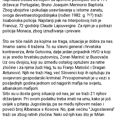
država je Portugalac, Bruno Joaquim Merinorio Baptista.
Zbog ubojstva i pokušaja usavršavanja u istome zanatu,
ovoga devetnaestogodišnjaka (rođen 1982. g. ?!?) traži
lisabonska policija. Najstariji pak na Interpolovoj listi je
Francuz, 72-godišnji Claude Lajouveigne. Za njim je u potrazi
policija Monaca, zbog iznuđivanja i prevare.
Što se tiče naših za kojima se traga, situacija je dobra za nas.
Imamo samo 4 tražena. To su slavni general i hrvatska
kontraverza, Ante Gotovina, dalje jedan pripadnik HVO-a koji
si je sredio hrvatsku putovnicu, Zoran Marinić iz Busovače.
Uz ovu dvojicu, koji su između ostalog optuženi za ratne
zločine i za njima žudi Hag, tu su Franjo Matošić i Dragan
Antunović. Njih ne traži Hag, već Slovenci koji ih optužuju za
svojevrsni gospodarski kriminal. Prvospomenuti je u vezi s
posljednjih godina jednom od najgorih mafija na svijetu,
albanskom mafijom.
Srbi su u dosta goroj situaciji od nas, jer se traži 21 njihov
državljanin. Pri ovom podatku treba imati na umu, kako je još
uvijek u pitanju Jugoslavija, pa se među njihovim našao i
poveći broj Albanaca s Kosova. No, ipak većinu "Jugoslavena"
traži se zbog ratnih zločina. Neki od njih kao što je Milan