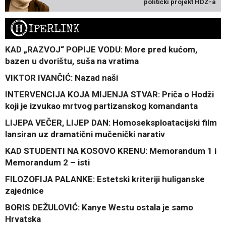
politički projekt HDZ-a
H
IPERLINK
KAD „RAZVOJ“ POPIJE VODU: More pred kućom,
bazen u dvorištu, suša na vratima
VIKTOR IVANČIĆ: Nazad naši
INTERVENCIJA KOJA MIJENJA STVAR: Priča o Hodži
koji je izvukao mrtvog partizanskog komandanta
LIJEPA VEČER, LIJEP DAN: Homoseksploatacijski film
lansiran uz dramatični mučenički narativ
KAD STUDENTI NA KOSOVO KRENU: Memorandum 1 i
Memorandum 2 – isti
FILOZOFIJA PALANKE: Estetski kriteriji huliganske
zajednice
BORIS DEŽULOVIĆ: Kanye Westu ostala je samo
Hrvatska