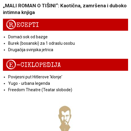
„MALI ROMAN O TIŠINI“: Kaotična, zamršena i duboko
intimna knjiga
R
ECEPTI
Domaći sok od bazge
Burek (bosanski) za 1 odraslu osobu
Drugačija svinjska jetrica
E
-CIKLOPEDIJA
Povijesni put Hitlerove 'klonje'
Yugo - urbana legenda
Freedom Theatre (Teatar slobode)