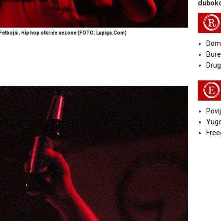
duboko
R
 Fetbojsi. Hip hop otkriće sezone
(FOTO: Lupiga.Com)
Doma
Bure
Druga
E
Povij
Yugo
Free