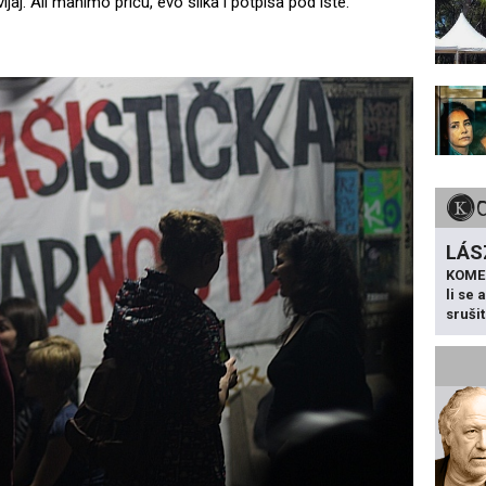
vljaj. Ali manimo priču, evo slika i potpisa pod iste.
LÁS
KOME
li se
sruši