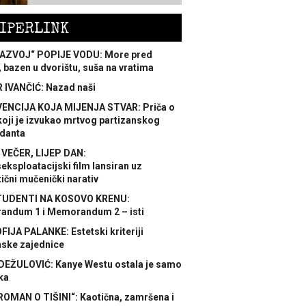
IPERLINK
AZVOJ“ POPIJE VODU: More pred
 bazen u dvorištu, suša na vratima
 IVANČIĆ: Nazad naši
ENCIJA KOJA MIJENJA STVAR: Priča o
koji je izvukao mrtvog partizanskog
danta
 VEČER, LIJEP DAN:
ksploatacijski film lansiran uz
ični mučenički narativ
TUDENTI NA KOSOVO KRENU:
ndum 1 i Memorandum 2 – isti
FIJA PALANKE: Estetski kriteriji
nske zajednice
DEŽULOVIĆ: Kanye Westu ostala je samo
ka
ROMAN O TIŠINI“: Kaotična, zamršena i