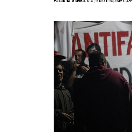
Faraona Slavka
, što je bio neopisiv doži