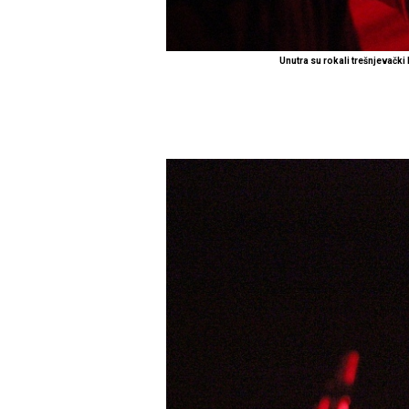
Unutra su rokali trešnjevački