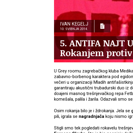
IVAN KEGELJ
10. SVIBNJA 2014.
5. ANTIFA NAJT 
Rokanjem protiv
U Grey roomu zagrebačkog kluba Medika s
zabavno-borbenog karaktera pod egidom 
večeri u organizaciji Mladih antifašistkin
garantiraju akustični trubadurski duo iz 
doajeni masnog trešnjevačkog repa Fetbo
komešala, palila i žarila. Odazvali smo se
Osim rokanja bilo je i ždrokanja. Jela se
pili, igrala se
nagradnjača
koju nismo igr
Stigli smo tek pogledati rokavelu trešnj