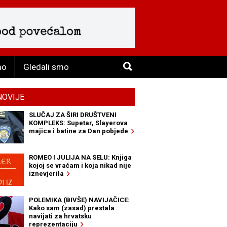
mo
Gledali smo
NOVIJE
SLUČAJ ZA ŠIRI DRUŠTVENI
KOMPLEKS: Supetar, Slayerova
majica i batine za Dan pobjede
ROMEO I JULIJA NA SELU: Knjiga
kojoj se vraćam i koja nikad nije
iznevjerila
POLEMIKA (BIVŠE) NAVIJAČICE:
Kako sam (zasad) prestala
navijati za hrvatsku
reprezentaciju