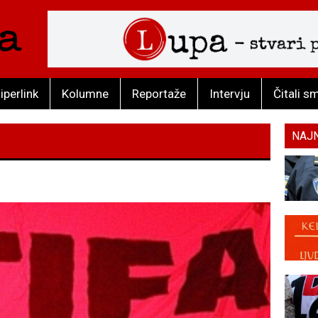
iperlink
Kolumne
Reportaže
Intervju
Čitali s
NAJ