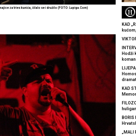
jice za tries kunića, čilalo se i družilo (FOTO: Lupiga.Com)
H
KAD „R
kućom,
VIKTOR
INTERV
Hodži 
koman
LIJEPA
Homose
dramat
KAD S
Memora
FILOZO
huliga
BORIS 
Hrvats
„MALI 