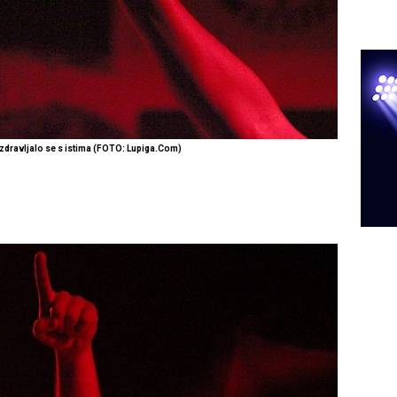
azdravljalo se s istima
(FOTO: Lupiga.Com)