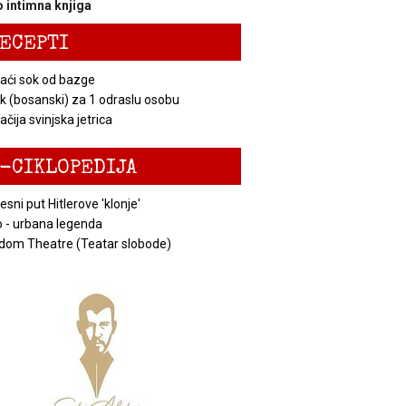
 intimna knjiga
ECEPTI
ći sok od bazge
k (bosanski) za 1 odraslu osobu
čija svinjska jetrica
-CIKLOPEDIJA
esni put Hitlerove 'klonje'
 - urbana legenda
dom Theatre (Teatar slobode)