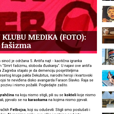
U KLUBU MEDIKA (FOTO):
 fašizma
inoć je održana 5. Antifa najt - kaotična igranka
"Smrt fašizmu, sloboda đuskanju". U najavi ove antifa
ja Zagreba stajalo je da demenciju posjetiteljima
desetog kruga pakla Dekubitus, narodni heroji i kvartovski
jsi te neviđena disko avangarda Faraon Slavko. Raja se
 pozivu i nismo požalili. Pogledajte zašto.
grahčina
na koju nismo stigli, pili su se
kokteli
koje nismo
ali, pjevalo se na
karaokama
na kojima nismo pjevali.
evačkih
Fetbojsa
, koji su oduševili. Stigli smo poslušati i