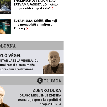
THOMPSONOVI ŠATORI NAD
ŽRTVAMA FAŠISTA: „Oni očito
mogu raditi štogod žele“
ŽUTA PISMA: Kritički film koji
nije mogao biti snimljen u
Turskoj
KOLUMNA
ZLÓ VÉGEL
NTAR LÁSZLA VÉGELA: Da
 autokratski sistem može
ti pravnim sredstvima?
KOLUMNA
ZDENKO DUKA
DRUGO MIŠLJENJE ZDENKA
DUKE: Dijaspora kao politički
projekt HDZ-a