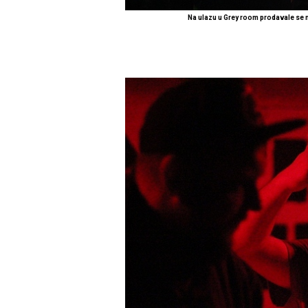
Na ulazu u Grey room prodavale se ma