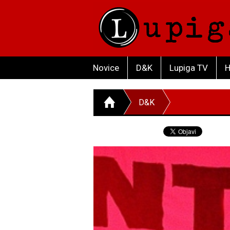
Novice
D&K
Lupiga TV
H
D&K