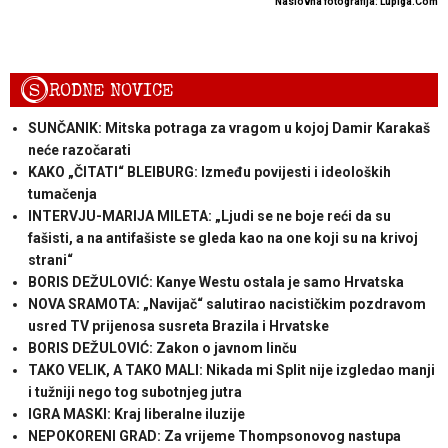
Naslovna fotografija: Lupiga.Com
S
RODNE NOVICE
SUNČANIK: Mitska potraga za vragom u kojoj Damir Karakaš
neće razočarati
KAKO „ČITATI“ BLEIBURG: Između povijesti i ideoloških
tumačenja
INTERVJU-MARIJA MILETA: „Ljudi se ne boje reći da su
fašisti, a na antifašiste se gleda kao na one koji su na krivoj
strani“
BORIS DEŽULOVIĆ: Kanye Westu ostala je samo Hrvatska
NOVA SRAMOTA: „Navijač“ salutirao nacističkim pozdravom
usred TV prijenosa susreta Brazila i Hrvatske
BORIS DEŽULOVIĆ: Zakon o javnom linču
TAKO VELIK, A TAKO MALI: Nikada mi Split nije izgledao manji
i tužniji nego tog subotnjeg jutra
IGRA MASKI: Kraj liberalne iluzije
NEPOKORENI GRAD: Za vrijeme Thompsonovog nastupa