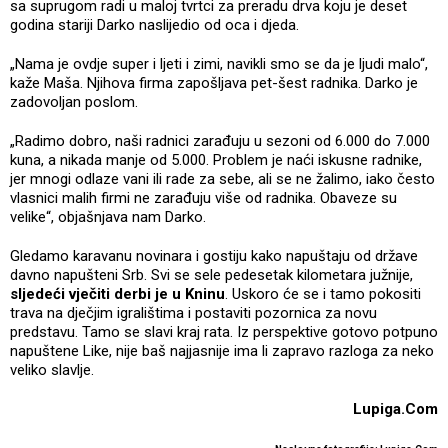
sa suprugom radi u maloj tvrtci za preradu drva koju je deset
godina stariji Darko naslijedio od oca i djeda.
„Nama je ovdje super i ljeti i zimi, navikli smo se da je ljudi malo“,
kaže Maša. Njihova firma zapošljava pet-šest radnika. Darko je
zadovoljan poslom.
„Radimo dobro, naši radnici zarađuju u sezoni od 6.000 do 7.000
kuna, a nikada manje od 5.000. Problem je naći iskusne radnike,
jer mnogi odlaze vani ili rade za sebe, ali se ne žalimo, iako često
vlasnici malih firmi ne zarađuju više od radnika. Obaveze su
velike“, objašnjava nam Darko.
Gledamo karavanu novinara i gostiju kako napuštaju od države
davno napušteni Srb. Svi se sele pedesetak kilometara južnije,
sljedeći vječiti derbi je u Kninu
. Uskoro će se i tamo pokositi
trava na dječjim igralištima i postaviti pozornica za novu
predstavu. Tamo se slavi kraj rata. Iz perspektive gotovo potpuno
napuštene Like, nije baš najjasnije ima li zapravo razloga za neko
veliko slavlje.
Lupiga.Com