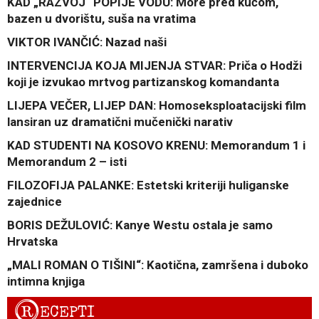
KAD „RAZVOJ“ POPIJE VODU: More pred kućom,
bazen u dvorištu, suša na vratima
VIKTOR IVANČIĆ: Nazad naši
INTERVENCIJA KOJA MIJENJA STVAR: Priča o Hodži
koji je izvukao mrtvog partizanskog komandanta
LIJEPA VEČER, LIJEP DAN: Homoseksploatacijski film
lansiran uz dramatični mučenički narativ
KAD STUDENTI NA KOSOVO KRENU: Memorandum 1 i
Memorandum 2 – isti
FILOZOFIJA PALANKE: Estetski kriteriji huliganske
zajednice
BORIS DEŽULOVIĆ: Kanye Westu ostala je samo
Hrvatska
„MALI ROMAN O TIŠINI“: Kaotična, zamršena i duboko
intimna knjiga
R
ECEPTI