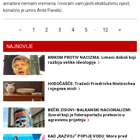
amatere nemam vremena. I moram vam javiti ekskluzivnu vijest,
konačno je umro Ante Pavelić...
…
<
1
2
3
4
5
12
>
NAJNOVIJE
KRIKOM PROTIV NACIZMA: Limeni doboš koji
razbija velike ideologije
HODOČAŠĆE: Tražeći Friedricha Nietzschea
i njegove misli
BEČKI ZIDOVI–BALKANSKI NACIONALIZMI:
Susret koji je fotoreportažu pretvorio u
agresivnu prijetnju
KAD „RAZVOJ“ POPIJE VODU: More pred