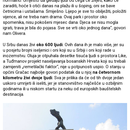
normalno. Umjesto da gledaju ljudi od čega će živjeti, kako će
zaraditi, hoće li otići danas na plažu ili u šoping, oni se bave
četnicima i ustašama. Smiješno. Lijepo je sve to obilježiti, položiti
vijence, ali ne treba nam drama. Ovaj park i prostor oko
spomenika, nisu pokošeni mjesec dana. Djeca se nisu mogla
igrati, trava je bila do pojasa. Sve se vrti oko jednog dana“, govori
nam Olivera.
U Srbu danas živi
oko 600 ljudi
. Ovih dana ih je malo više, jer su
u posjetu brojni iseljenici i oni koji su u Srbiji i oni koji rade u
inozemstvu. Oluja je otpuhala desetke tisuća ljudi s prostora Like,
a Tuđmanov projekt naseljavanja bosanskih Hrvata koji su trebali
zamijeniti „remetilački faktor“, nije u potpunosti uspio. O stanju u
općini Gračac najbolje govori podatak da u njoj
na četvornom
kilometru živi dvoje ljudi
. Sva je prilika da će od tih dvoje jedan
uskoro umrijeti ili iseliti, jer je stanovništvo najčešće u ozbiljnim
godinama ili u niskom startu za neku od europskih bauštelskih
destinacija.