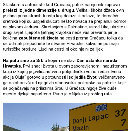
Silaskom s autoceste kod Gračaca, putnik namjernik zapravo
prelazi iz jedne dimenzije u drugu
. Velika i široka džada ovih
je dana puna stranih turista koji dolaze ili odlaze, te domaćih
sretnika koji su uspjeli skucati nešto novaca za preplanuli odmor
na plavom Jadranu. Skretanjem s Dalmatine, usred Like, ulazite u
drugi svijet. Ljepota ljetnjeg krajolika neće vas prevariti, jer je
količina
zapuštenosti života
na cesti prema Gračacu tolika da
se odmah prepadnete te stvarne Hrvatske, kakvu ne poznaju
turističke brošure. Ljudi na cesti, ni oko nje ni za lijek.
Na putu smo za Srb
u kojem se slavi
Dan ustanka naroda
Hrvatske
. Prvi znaci života u ovom zaboravljenom i napuštenom
kraju iz kojeg je „veličanstvena pobjednička vojno-redarstvena
akcija Oluja“ gotovo u potpunosti
iscijedila život
, veličanstveno
ga oslobodivši od njegovih stanovnika, policijske su patrole, koje
se pojačavaju na prilazima Srbu. U Gračacu nigdje žive duše,
mjesto djeluje napušteno. Puno je ožiljaka iz prošlog rata.