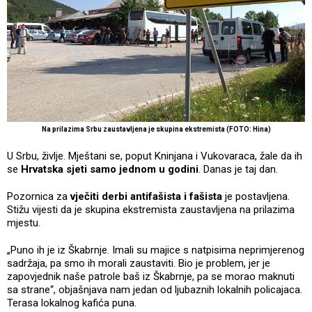
Na prilazima Srbu zaustavljena je skupina ekstremista (FOTO: Hina)
U Srbu, življe. Mještani se, poput Kninjana i Vukovaraca, žale da ih
se
Hrvatska sjeti samo jednom u godini
. Danas je taj dan.
Pozornica za
vječiti derbi antifašista i fašista
je postavljena.
Stižu vijesti da je skupina ekstremista zaustavljena na prilazima
mjestu.
„Puno ih je iz Škabrnje. Imali su majice s natpisima neprimjerenog
sadržaja, pa smo ih morali zaustaviti. Bio je problem, jer je
zapovjednik naše patrole baš iz Škabrnje, pa se morao maknuti
sa strane“, objašnjava nam jedan od ljubaznih lokalnih policajaca.
Terasa lokalnog kafića puna.