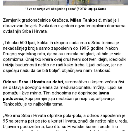
"Sve se ovdje vrti oko jednog dana" (FOTO: Lupiga.Com)
Zamjenik gradonačelnice Gračaca,
Milan Tankosić
, mlad je i
obrazovan čovjek. Svaki dan svjedoči egzistencijalnim dramama
ovdašnjih Srba i Hrvata.
„Tih oko 600 ljudi, koliko ih ukupno sada ima u Srbu trećina je
nekadašnjeg broja samo zaposlenih do 1995. godine. Nakon
Drugog svjetskog rata, djeca su umirala od gladi, ali bilo je više
optimizma. Onaj tko kreira ovaj društveni softver, idejni, ideološki
i viziju budućnosti nešto ne radi kako treba. Ljudi odlaze, jer ne
osjećaju nadu da će biti bolje“, objašnjava nam Tankosić.
Odnosi Srba i Hrvata su dobri
, siromaštvo u kojem većina živi
ne ostavlja dovoljno elana za međunacionalnu mržnju. Ljudi se
pomažu i žive mirno. Tim odnosima ne doprinose
javna
poduzeća
, koja primjenjuju neobičan princip zapošljavanja.
Tankosiću je to najbolnija tema.
„Ako ima Srba i Hrvata otprilike pola-pola, a odnos zaposlenih je
95 na prema pet posto u korist Hrvata, znači da nešto nije u redu.
U javnim poduzećima, kao što su Hrvatske šume i ceste ili u