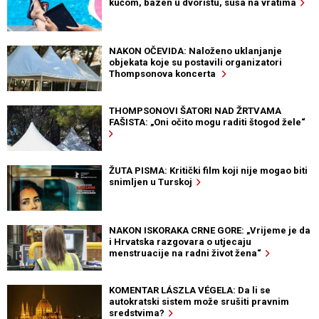
kućom, bazen u dvorištu, suša na vratima
NAKON OČEVIDA: Naloženo uklanjanje
objekata koje su postavili organizatori
Thompsonova koncerta
THOMPSONOVI ŠATORI NAD ŽRTVAMA
FAŠISTA: „Oni očito mogu raditi štogod žele“
ŽUTA PISMA: Kritički film koji nije mogao biti
snimljen u Turskoj
NAKON ISKORAKA CRNE GORE: „Vrijeme je da
i Hrvatska razgovara o utjecaju
menstruacije na radni život žena“
KOMENTAR LÁSZLA VÉGELA: Da li se
autokratski sistem može srušiti pravnim
sredstvima?