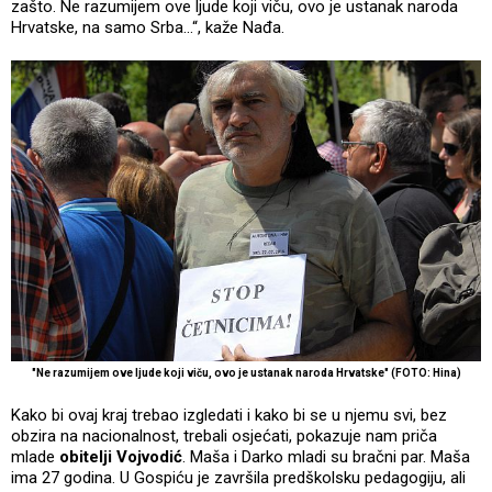
zašto. Ne razumijem ove ljude koji viču, ovo je ustanak naroda
Hrvatske, na samo Srba...“, kaže Nađa.
"Ne razumijem ove ljude koji viču, ovo je ustanak naroda Hrvatske" (FOTO: Hina)
Kako bi ovaj kraj trebao izgledati i kako bi se u njemu svi, bez
obzira na nacionalnost, trebali osjećati, pokazuje nam priča
mlade
obitelji Vojvodić
. Maša i Darko mladi su bračni par. Maša
ima 27 godina. U Gospiću je završila predškolsku pedagogiju, ali