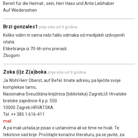
Bereit für die Heimat , sein, Herr Haso und Ante Liebhaber
Auf Wiedersehen
Brzi gonzales1
prije više od 9 godina
Koliko vidim ni vama nebi falilo odmaka od medijskih izdvojenih
citata.
Etiketiranja iz 70-tih smo prerasli.
Zbogom
Zoka (i)z Z(a)boka
prije više od 9 godina
Ja Wohl Herr Oberst, auf Befel. Imate adresu, pa liječite svoje
komplekse tamo,
Nacionalna Sveučilišna knjižnica (biblioteka) Zagreb,Ul. Hrvatske
bratske zajednice 4 p.p. 550
10000 Zagreb.HRVATSKA
Tel. ++ 385 1 616-411
mail
A pa mali ustaša je pisao o ustancima ali se time ne hvali. Te
tekstove sad krije. Pročitajte konačno literaturu, pa se javite, za