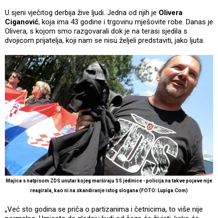
U sjeni vječitog derbija žive ljudi. Jedna od njih je
Olivera
Ciganović
, koja ima 43 godine i trgovinu mješovite robe. Danas je
Olivera, s kojom smo razgovarali dok je na terasi sjedila s
dvojicom prijatelja, koji nam se nisu željeli predstaviti, jako ljuta.
Majica s natpisom ZDS unutar kojeg marširaju SS jedinice - policija na takve pojave nije
reagirala, kao ni na skandiranje istog slogana (FOTO: Lupiga.Com)
„Već sto godina se priča o partizanima i četnicima, to više nije