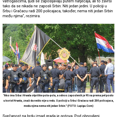
vatrogascima, ljudi se zapošljavaju putem natječaja, ali to završi
tako da se nikada ne zaposli Srbin. Niti jedan jedini. U policiji u
Srbu i Gračacu radi 200 policajaca, također, nema niti jedan Srbin
među njima“, rezimira.
"Ako ima Srba i Hrvata otprilike pola-pola, a odnos zaposlenih je 95 na prema pet posto
u korist Hrvata, znači da nešto nije u redu. U policiji u Srbu i Gračacu radi 200 policajaca,
među njima nema niti jedan Srbin." (FOTO: Lupiga.Com)
Svečanost na brdu iznad grada je gotova. Pod obnovljeni