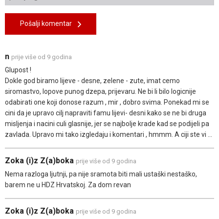
Pošalji komentar
n
prije više od 9 godina
Glupost !
Dokle god biramo lijeve - desne, zelene - zute, imat cemo
siromastvo, lopove punog dzepa, prijevaru. Ne bi li bilo logicnije
odabirati one koji donose razum , mir , dobro svima. Ponekad mi se
cini da je upravo cilj napraviti famu lijevi- desni kako se ne bi druga
misljenja i nacini culi glasnije, jer se najbolje krade kad se podijeli pa
zavlada. Upravo mi tako izgledaju i komentari , hmmm. A ciji ste vi ...
Zoka (i)z Z(a)boka
prije više od 9 godina
Nema razloga ljutnji, pa nije sramota biti mali ustaški nestaško,
barem ne u HDZ Hrvatskoj. Za dom revan
Zoka (i)z Z(a)boka
prije više od 9 godina