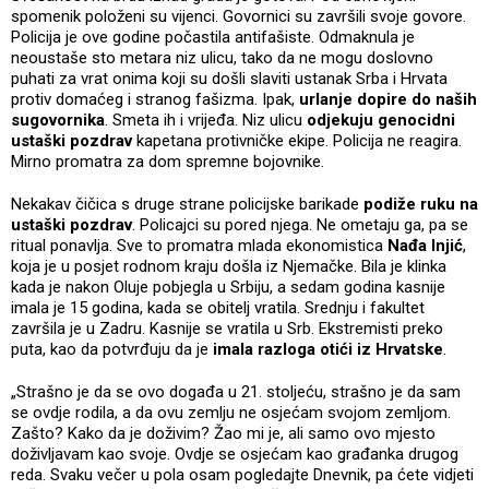
spomenik položeni su vijenci. Govornici su završili svoje govore.
Policija je ove godine počastila antifašiste. Odmaknula je
neoustaše sto metara niz ulicu, tako da ne mogu doslovno
puhati za vrat onima koji su došli slaviti ustanak Srba i Hrvata
protiv domaćeg i stranog fašizma. Ipak,
urlanje dopire do naših
sugovornika
. Smeta ih i vrijeđa. Niz ulicu
odjekuju genocidni
ustaški pozdrav
kapetana protivničke ekipe. Policija ne reagira.
Mirno promatra za dom spremne bojovnike.
Nekakav čičica s druge strane policijske barikade
podiže ruku na
ustaški pozdrav
. Policajci su pored njega. Ne ometaju ga, pa se
ritual ponavlja. Sve to promatra mlada ekonomistica
Nađa Injić
,
koja je u posjet rodnom kraju došla iz Njemačke. Bila je klinka
kada je nakon Oluje pobjegla u Srbiju, a sedam godina kasnije
imala je 15 godina, kada se obitelj vratila. Srednju i fakultet
završila je u Zadru. Kasnije se vratila u Srb. Ekstremisti preko
puta, kao da potvrđuju da je
imala razloga otići iz Hrvatske
.
„Strašno je da se ovo događa u 21. stoljeću, strašno je da sam
se ovdje rodila, a da ovu zemlju ne osjećam svojom zemljom.
Zašto? Kako da je doživim? Žao mi je, ali samo ovo mjesto
doživljavam kao svoje. Ovdje se osjećam kao građanka drugog
reda. Svaku večer u pola osam pogledajte Dnevnik, pa ćete vidjeti