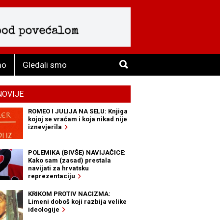
mo
Gledali smo
NOVIJE
ROMEO I JULIJA NA SELU: Knjiga
kojoj se vraćam i koja nikad nije
iznevjerila
POLEMIKA (BIVŠE) NAVIJAČICE:
Kako sam (zasad) prestala
navijati za hrvatsku
reprezentaciju
KRIKOM PROTIV NACIZMA:
Limeni doboš koji razbija velike
ideologije