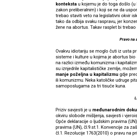
konteksta
u kojemu je do toga došlo (u 
zakon preliberalnim) i koji se ne da uspor
trebao staviti veto na legislativni okvir i
tako da odbija svaku raspravu, jer konzerva
žene na abortus. Takav rasplet bi trebao 
Pravo na 
Ovakvu idiotariju se moglo čuti iz usta 
sisteme i kulture u kojima je abortus bi
na razlici između komunizma i kapitalizm
su iznjedrile kapitalističke zemlje, mož
manje poželjna u kapitalizmu
gdje pred
ili komunizmu. Neka katoličke udruge pit
samoposlugama za tri tisuće kuna.
L
Priziv savjesti je u
međunarodnim doku
okviru slobode mišljenja, savjesti i vjero
Opće deklaracije o ljudskim pravima (UN)
pravima (UN), čl.9.st.1. Konvencije za zaš
čl.1. Rezolucije 1763(2010) o pravu na pri