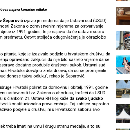
ićeva najava konačne odluke
v Šeparović
izjavio je medijima da je Ustavni sud (USUD)
avnosti Zakona o zdravstvenim mjerama za ostvarivanje
jece iz 1991. godine, te je najavio da će ustavni suci u
 predmetu. Četvrt stoljeća odugovlačenja je obrazložio
.
 pitanje, koje je izazivalo podjele u hrvatskom društvu, da
nju opravdano zaključili da nije bilo sazrelo vrijeme da se
 rasprave dodatno produbile društveni sukob. Ustavni sud
anas Hrvatska dovoljno zrela država, da su se promijenile
 sud donese takvu odluku", rekao je Šeparović.
udruge Hrvatski pokret za domovinu i obitelj, 1991. godine
enu ustavnosti tzv. Zakona o abortusu, tražeći da USUD
si s člankom 21. Ustava RH koji kaže da
svako ljudsko
vrdi konstitucionalna prava embrija. Taj zahtjev, suprotno
zazivao podjele u društvu, ni u Hrvatskom saboru. Evo
ijek treba imati na umu i drugu stranu medalje, a to su