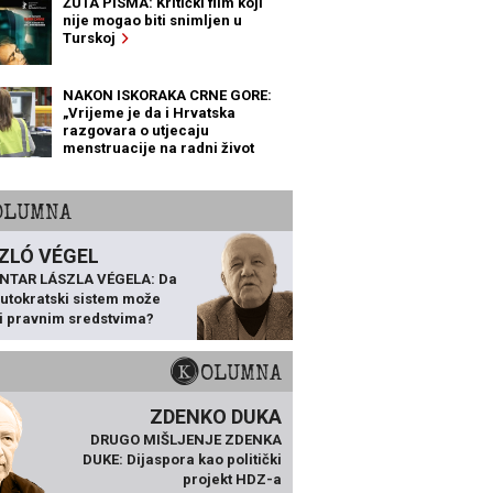
ŽUTA PISMA: Kritički film koji
nije mogao biti snimljen u
Turskoj
NAKON ISKORAKA CRNE GORE:
„Vrijeme je da i Hrvatska
razgovara o utjecaju
menstruacije na radni život
žena“
KOLUMNA
ZLÓ VÉGEL
NTAR LÁSZLA VÉGELA: Da
 autokratski sistem može
ti pravnim sredstvima?
KOLUMNA
ZDENKO DUKA
DRUGO MIŠLJENJE ZDENKA
DUKE: Dijaspora kao politički
projekt HDZ-a