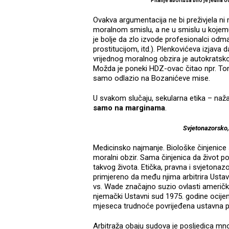
Pitanje abortusa bilo je jedn
Ovakva argumentacija ne bi preživjela ni
moralnom smislu, a ne u smislu u kojemu
je bolje da zlo izvode profesionalci od
prostitucijom, itd.). Plenkovićeva izjava 
vrijednog moralnog obzira je autokratsko
Možda je poneki HDZ-ovac čitao npr. To
samo odlazio na Bozanićeve mise.
U svakom slučaju, sekularna etika – nažal
samo na marginama
.
Svjetonazorsko, 
Medicinsko najmanje. Biološke činjenic
moralni obzir. Sama činjenica da život 
takvog života. Etička, pravna i svjetonazo
primjereno da među njima arbitrira Ustav
vs. Wade značajno suzio ovlasti američki
njemački Ustavni sud 1975. godine ocije
mjeseca trudnoće povrijeđena ustavna p
Arbitraža obaju sudova je posljedica m