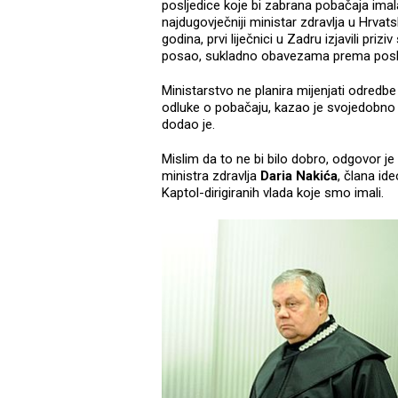
posljedice koje bi zabrana pobačaja imala 
najdugovječniji ministar zdravlja u Hrva
godina, prvi liječnici u Zadru izjavili pri
posao, sukladno obavezama prema poslo
Ministarstvo ne planira mijenjati odred
odluke o pobačaju, kazao je svojedobn
dodao je.
Mislim da to ne bi bilo dobro, odgovor j
ministra zdravlja
Daria Nakića
, člana id
Kaptol-dirigiranih vlada koje smo imali.