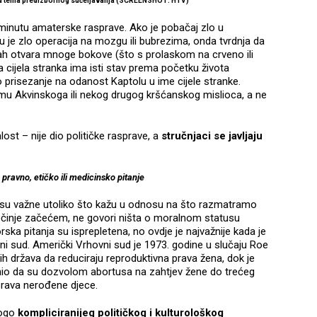
a od tema predizbornog sučeljavanja (SCREENSHOT: HTV)
 minutu amaterske rasprave. Ako je pobačaj zlo u
 je zlo operacija na mozgu ili bubrezima, onda tvrdnja da
mah otvara mnoge bokove (što s prolaskom na crveno ili
da cijela stranka ima isti stav prema početku života
 prisezanje na odanost Kaptolu u ime cijele stranke.
mu Akvinskoga ili nekog drugog kršćanskog mislioca, a ne
ost – nije dio političke rasprave, a
stručnjaci se javljaju
pravno, etičko ili medicinsko pitanje
e su važne utoliko što kažu u odnosu na što razmatramo
počinje začećem, ne govori ništa o moralnom statusu
rska pitanja su isprepletena, no ovdje je najvažnije kada je
ni sud. Američki Vrhovni sud je 1973. godine u slučaju Roe
h država da reduciraju reproduktivna prava žena, dok je
nio da su dozvolom abortusa na zahtjev žene do trećeg
rava nerođene djece.
nogo
kompliciranijeg političkog i kulturološkog