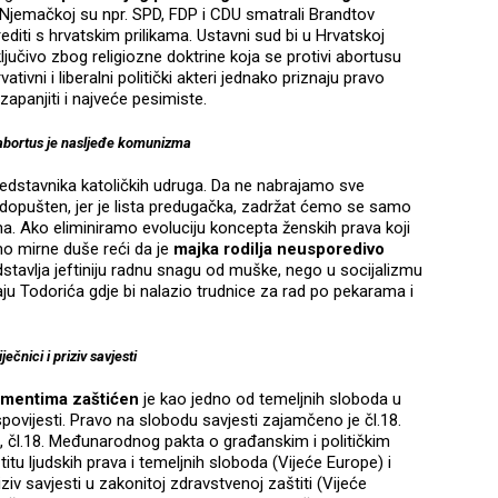
Njemačkoj su npr. SPD, FDP i CDU smatrali Brandtov
editi s hrvatskim prilikama. Ustavni sud bi u Hrvatskoj
sključivo zbog religiozne doktrine koja se protivi abortusu
tivni i liberalni politički akteri jednako priznaju pravo
zapanjiti i najveće pesimiste.
abortus je nasljeđe komunizma
predstavnika katoličkih udruga. Da ne nabrajamo sve
o dopušten, jer je lista predugačka, zadržat ćemo se samo
a. Ako eliminiramo evoluciju koncepta ženskih prava koji
emo mirne duše reći da je
majka rodilja neusporedivo
stavlja jeftiniju radnu snagu od muške, nego u socijalizmu
aju Todorića gdje bi nalazio trudnice za rad po pekarama i
iječnici i priziv savjesti
mentima zaštićen
je kao jedno od temeljnih sloboda u
ispovijesti. Pravo na slobodu savjesti zajamčeno je čl.18.
, čl.18. Međunarodnog pakta o građanskim i političkim
titu ljudskih prava i temeljnih sloboda (Vijeće Europe) i
ziv savjesti u zakonitoj zdravstvenoj zaštiti (Vijeće