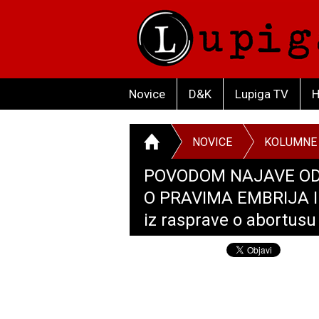
Novice
D&K
Lupiga TV
H
NOVICE
KOLUMNE
POVODOM NAJAVE OD
O PRAVIMA EMBRIJA I 
iz rasprave o abortusu