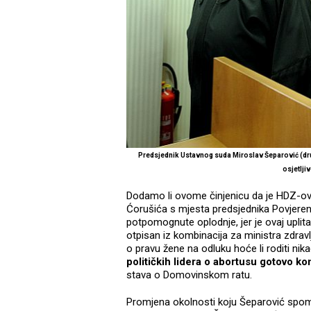
Predsjednik Ustavnog suda Miroslav Šeparović (dru
osjetlj
Dodamo li ovome činjenicu da je HDZ-o
Ćorušića s mjesta predsjednika Povjere
potpomognute oplodnje, jer je ovaj uplitao
otpisan iz kombinacija za ministra zdra
o pravu žene na odluku hoće li roditi nik
političkih lidera o abortusu gotovo k
stava o Domovinskom ratu.
Promjena okolnosti koju Šeparović spomi