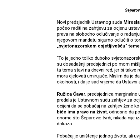
Šeparov
Novi predsjednik Ustavnog suda
Mirosla
počeo raditi na zahtjevu za ocjenu ust
prava na slobodno odlučivanje o rađanju d
njegovom mandatu sigurno odlučiti o tom
„svjetonazorskom osjetljivošću“ teme
"To je jedno toliko duboko svjetonazorsko
su dosadašnji predsjednici po mom mišlje
ta tema stavi na dnevni red, jer bi takve
mora djelovati umirujuće. Mislim da je d
okolnosti, i da je sad vrijeme da Ustavni
Ružica Ćavar
, predsjednica marginalne 
predala je Ustavnom sudu zahtjev za ocj
ocijeni da se pobačaj na zahtjev žene ko
biće ima pravo na život
, odnosno da pot
onome što Šeparović tvrdi, nikada nije i
dokaza.
Pobačaj je uništenje jednog života, ali uv