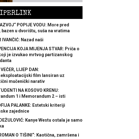
IPERLINK
AZVOJ“ POPIJE VODU: More pred
 bazen u dvorištu, suša na vratima
 IVANČIĆ: Nazad naši
ENCIJA KOJA MIJENJA STVAR: Priča o
koji je izvukao mrtvog partizanskog
danta
 VEČER, LIJEP DAN:
ksploatacijski film lansiran uz
ični mučenički narativ
TUDENTI NA KOSOVO KRENU:
ndum 1 i Memorandum 2 – isti
FIJA PALANKE: Estetski kriteriji
nske zajednice
DEŽULOVIĆ: Kanye Westu ostala je samo
ka
ROMAN O TIŠINI“: Kaotična, zamršena i