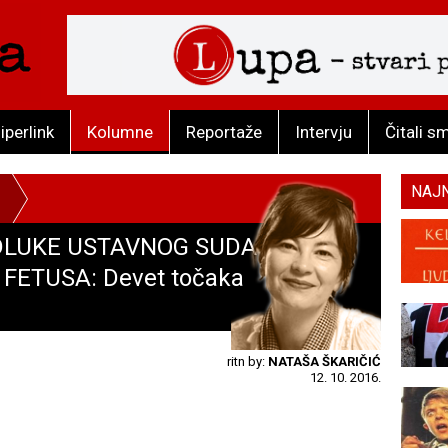
iperlink
Kolumne
Reportaže
Intervju
Čitali s
NAJ
LUKE USTAVNOG SUDA
FETUSA: Devet točaka
ritn by:
NATAŠA ŠKARIČIĆ
12. 10. 2016.