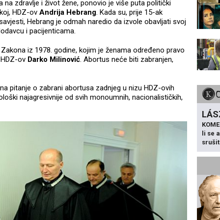
na zdravlje i život žene, ponovio je više puta politički
tskoj, HDZ-ov
Andrija Hebrang
. Kada su, prije 15-ak
ziv savjesti, Hebrang je odmah naredio da izvole obavljati svoj
davcu i pacijenticama.
be Zakona iz 1978. godine, kojim je ženama određeno pravo
o HDZ-ov
Darko Milinović
. Abortus neće biti zabranjen,
e na pitanje o zabrani abortusa zadnjeg u nizu HDZ-ovih
eološki najagresivnije od svih monoumnih, nacionalističkih,
LÁS
KOME
li se
sruši