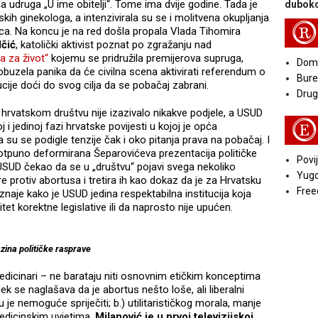
na udruga „U ime obitelji“. Tome ima dvije godine. Tada je
duboko
skih ginekologa, a intenzivirala su se i molitvena okupljanja
R
ca. Na koncu je na red došla propala Vlada Tihomira
lčić
, katolički aktivist poznat po zgražanju nad
a za život“
kojemu se pridružila premijerova supruga,
Doma
 obuzela panika da će civilna scena aktivirati referendum o
Bure
ucije doći do svog cilja da se pobačaj zabrani.
Druga
hrvatskom društvu nije izazivalo nikakve podjele, a USUD
E
i jedinoj fazi hrvatske povijesti u kojoj je opća
da su se podigle tenzije čak i oko pitanja prava na pobačaj. I
otpuno deformirana Šeparovićeva prezentacija političke
Povij
 USUD čekao da se u „društvu“ pojavi svega nekoliko
Yugo
protiv abortusa i tretira ih kao dokaz da je za Hrvatsku
Free
riznaje kako je USUD jedina respektabilna institucija koja
et korektne legislative ili da naprosto nije upućen.
zina političke rasprave
 medicinari – ne barataju niti osnovnim etičkim konceptima
k se naglašava da je abortus nešto loše, ali liberalni
je nemoguće spriječiti; b.) utilitarističkog morala, manje
medicinskim uvjetima.
Milanović je u prvoj televizijskoj