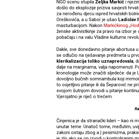
NGO scenu stupila
Željka Markić
i njezi
došlo do eksplozije priziva savjesti hrvat
za nerođenu djecu ispred hrvatskih bolni
Oreškovića, a u Sabor je ušao
Ladislav I
masturbacijom. Nakon
Markićkinog „Hod
ženske aktivistkinje za pravo na izbor je
pobačaju i na valu Vladine kulturne revol
Dakle, sve donedavno pitanje abortusa u 
se odlučio na rješavanje predmeta u prvoj 
klerikalizacija toliko uznapredovala
, 
dalje na marginama, valja napomenuti. P
kronologije može značiti sljedeće: da je
dovoljno bučnih somnambula koji mrmore 
to osjetljivo pitanje ili da Šeparović ne p
svojom šutnjom dovodi u pitanje kontinuit
Vjerojatno je riječ o trećem.
Ra
Činjenica je da stranački lideri – kao ni
unutar teme. Unatoč tome, međutim, uvije
zakoni ostaju zbog a.) pesimizma, praksu 
je zlo ako se on izvodi u kontroliranim 