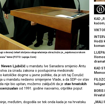
H
KAD „R
kućom,
VIKTOR
INTERV
Hodži 
koman
LIJEPA
gi s desna) četvrt stoljeća odugovlačenja obrazložio je „svjetonazorskom
Homose
ivošću“ teme (FOTO: Lupiga.Com)
dramat
v
Neven Ljubičić
u mandatu Ive Sanadera smijenio Antu
KAD S
nstva za izradu zakona o postupcima medicinski
Memora
 katoličke dogme u javne politike, da je isti taj Ćorušić
vlja u mandatu nedavno smijenjene Vlade, a da SDP-ov stav
FILOZO
ada nije bio upitan, možemo zaključiti da je
stav hrvatskih
huliga
onsenzualan
od 1991. godine naovamo, otprilike poput
BORIS 
Hrvats
nje, međutim, dogodila se tek onda kada je na hrvatsku
„MALI 