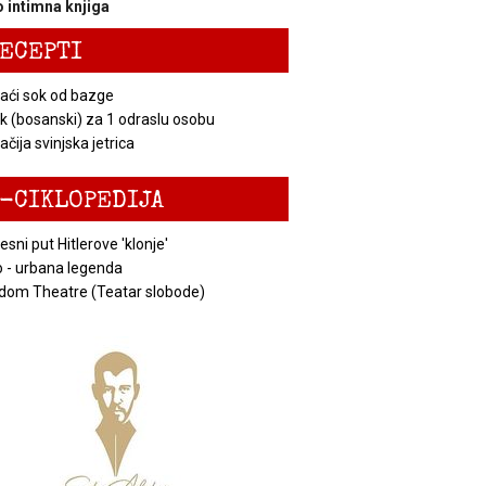
 intimna knjiga
ECEPTI
ći sok od bazge
k (bosanski) za 1 odraslu osobu
čija svinjska jetrica
-CIKLOPEDIJA
esni put Hitlerove 'klonje'
 - urbana legenda
dom Theatre (Teatar slobode)