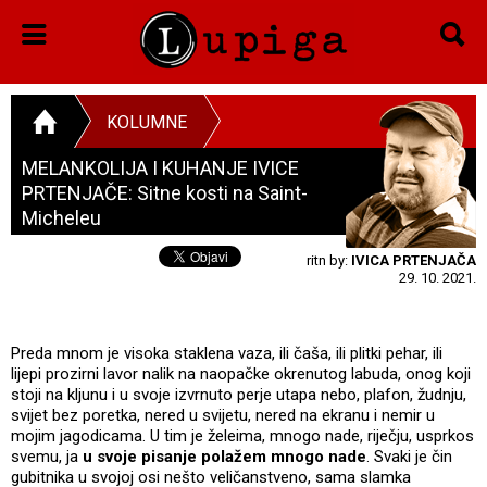
KOLUMNE
MELANKOLIJA I KUHANJE IVICE
PRTENJAČE: Sitne kosti na Saint-
Micheleu
ritn by:
IVICA PRTENJAČA
29. 10. 2021.
Preda mnom je visoka staklena vaza, ili čaša, ili plitki pehar, ili
lijepi prozirni lavor nalik na naopačke okrenutog labuda, onog koji
stoji na kljunu i u svoje izvrnuto perje utapa nebo, plafon, žudnju,
svijet bez poretka, nered u svijetu, nered na ekranu i nemir u
mojim jagodicama. U tim je želeima, mnogo nade, riječju, usprkos
svemu, ja
u svoje pisanje polažem mnogo nade
. Svaki je čin
gubitnika u svojoj osi nešto veličanstveno, sama slamka