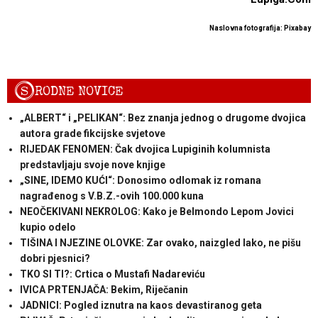
Naslovna fotografija: Pixabay
S
RODNE NOVICE
„ALBERT“ i „PELIKAN“: Bez znanja jednog o drugome dvojica
autora grade fikcijske svjetove
RIJEDAK FENOMEN: Čak dvojica Lupiginih kolumnista
predstavljaju svoje nove knjige
„SINE, IDEMO KUĆI“: Donosimo odlomak iz romana
nagrađenog s V.B.Z.-ovih 100.000 kuna
NEOČEKIVANI NEKROLOG: Kako je Belmondo Lepom Jovici
kupio odelo
TIŠINA I NJEZINE OLOVKE: Zar ovako, naizgled lako, ne pišu
dobri pjesnici?
TKO SI TI?: Crtica o Mustafi Nadareviću
IVICA PRTENJAČA: Bekim, Riječanin
JADNICI: Pogled iznutra na kaos devastiranog geta