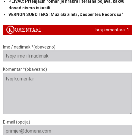
PLIVAČ: Prtenjačin roman je hrabra literarna pojava, kakvu
dosad nismo iskusili
VERNON SUBOTEKS: Muzički žileti „Despentes Recordsa“
K
OMENTARI
broj komentara:
1
Ime / nadimak *(obavezno)
Komentar *(obavezno)
E-mail (opcija)