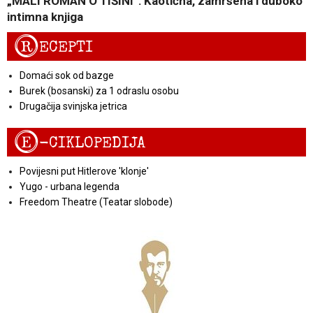
„MALI ROMAN O TIŠINI“: Kaotična, zamršena i duboko
intimna knjiga
R
ECEPTI
Domaći sok od bazge
Burek (bosanski) za 1 odraslu osobu
Drugačija svinjska jetrica
E
-CIKLOPEDIJA
Povijesni put Hitlerove 'klonje'
Yugo - urbana legenda
Freedom Theatre (Teatar slobode)