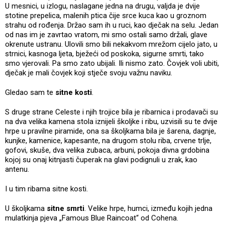
U mesnici, u izlogu, naslagane jedna na drugu, valjda je dvije
stotine prepelica, malenih ptica čije srce kuca kao u groznom
strahu od rođenja. Držao sam ih u ruci, kao dječak na selu. Jedan
od nas im je zavrtao vratom, mi smo ostali samo držali, glave
okrenute ustranu. Ulovili smo bili nekakvom mrežom cijelo jato, u
strnici, kasnoga ljeta, bježeći od poskoka, sigurne smrti, tako
smo vjerovali. Pa smo zato ubijali. Ili nismo zato. Čovjek voli ubiti,
dječak je mali čovjek koji stječe svoju važnu naviku.
Gledao sam te
sitne kosti
.
S druge strane Celeste i njih trojice bila je ribarnica i prodavači su
na dva velika kamena stola iznijeli školjke i ribu, uzvisili su te dvije
hrpe u pravilne piramide, ona sa školjkama bila je šarena, dagnje,
kunjke, kamenice, kapesante, na drugom stolu riba, crvene trlje,
gofovi, skuše, dva velika zubaca, arbuni, pokoja divna grdobina
kojoj su onaj kitnjasti čuperak na glavi podignuli u zrak, kao
antenu.
I u tim ribama sitne kosti.
U školjkama
sitne smrti
. Velike hrpe, humci, između kojih jedna
mulatkinja pjeva „Famous Blue Raincoat“ od Cohena.