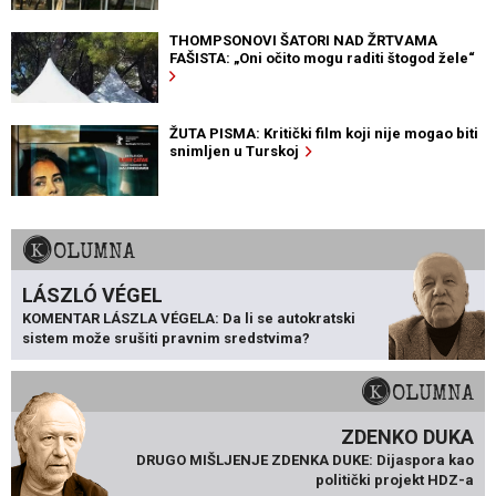
THOMPSONOVI ŠATORI NAD ŽRTVAMA
FAŠISTA: „Oni očito mogu raditi štogod žele“
ŽUTA PISMA: Kritički film koji nije mogao biti
snimljen u Turskoj
KOLUMNA
LÁSZLÓ VÉGEL
KOMENTAR LÁSZLA VÉGELA: Da li se autokratski
sistem može srušiti pravnim sredstvima?
KOLUMNA
ZDENKO DUKA
DRUGO MIŠLJENJE ZDENKA DUKE: Dijaspora kao
politički projekt HDZ-a