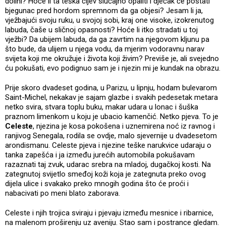
dolini? Hoće li ta teška cijev slučajno opaliti i dječak će postati
bjegunac pred hordom spremnom da ga objesi? Jesam li ja,
vježbajući svoju ruku, u svojoj sobi, kraj one visoke, izokrenutog
labuda, čaše u sličnoj opasnosti? Hoće li itko stradati u toj
vježbi? Da ubijem labuda, da ga zavrtim na njegovom kljunu pa
što bude, da ulijem u njega vodu, da mjerim vodoravnu narav
svijeta koji me okružuje i života koji živim? Previše je, ali svejedno
ću pokušati, evo podignuo sam je i njezin mi je kundak na obrazu.
Prije skoro dvadeset godina, u Parizu, u lipnju, hodam bulevarom
Saint-Michel, nekakav je sajam glazbe i svakih pedesetak metara
netko svira, stvara toplu buku, makar udara u lonac i šuška
praznom limenkom u koju je ubacio kamenčić. Netko pjeva. To je
Celeste
, njezina je kosa pokošena i uznemirena noć iz ravnog i
ranjivog Senegala, rodila se ovdje, malo sjevernije u dvadesetom
arondismanu. Celeste pjeva i njezine teške narukvice udaraju o
tanka zapešća i ja između jurećih automobila pokušavam
razaznati taj zvuk, udarac srebra na mladoj, dugačkoj kosti. Na
zategnutoj svijetlo smeđoj koži koja je zategnuta preko ovog
dijela ulice i svakako preko mnogih godina što će proći i
nabacivati po meni blato zaborava.
Celeste i njih trojica sviraju i pjevaju između mesnice i ribarnice,
na malenom proširenju uz aveniju. Stao sam i postrance gledam.