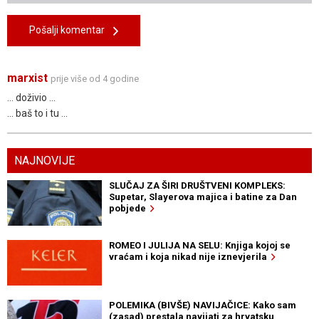
Pošalji komentar
marxist
prije više od 4 godine
... doživio ...
... baš to i tu ...
NAJNOVIJE
SLUČAJ ZA ŠIRI DRUŠTVENI KOMPLEKS:
Supetar, Slayerova majica i batine za Dan
pobjede
ROMEO I JULIJA NA SELU: Knjiga kojoj se
vraćam i koja nikad nije iznevjerila
POLEMIKA (BIVŠE) NAVIJAČICE: Kako sam
(zasad) prestala navijati za hrvatsku