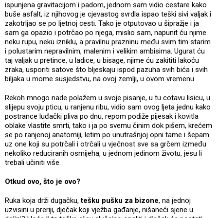
ispunjena gravitacijom i padom, jednom sam vidio cestare kako
buše asfalt, iz njihovog je cjevastog svrdla ispao teški sivi valjak i
zakotrljao se po ljetnoj cesti. Tako je otputovao u šipražje i ja
sam ga opazio i potrčao po njega, mislio sam, napunit ću njime
neku rupu, neku izniklu, a pravilnu prazninu među svim tim starim
i polustarim nepravilnim, malenim i velikim ambisima. Ugurat ću
taj valjak u pretince, u ladice, u bisage, njime ću zakititi lakoću
zraka, usporiti satove što bljeskaju ispod pazuha svih bića i svih
biljaka u mome susjedstvu, na ovoj zemlji, u ovom vremenu.
Rekoh mnogo nade polažem u svoje pisanje, u tu cotavu lisicu, u
slijepu svoju pticu, u ranjenu ribu, vidio sam ovog ljeta jednu kako
postrance luđački pliva po dnu, repom podiže pijesak i kovitla
oblake vlastite smrti, tako i ja po svemu činim dok pišem, krećem
se po ranjenoj anatomiji, letim po unutrašnjoj opni tame i šepam
uz one koji su potrčali i otrčali u vječnost sve sa grčem između
nekoliko reduciranih osmijeha, u jednom jedinom životu, jesu li
trebali učiniti više.
Otkud ovo, što je ovo?
Ruka koja drži dugačku,
tešku pušku za bizone
, na jednoj
uzvisini u preriji, dječak koji vježba gađanje, nišaneći sjene u