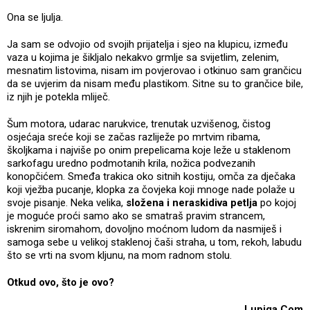
Ona se ljulja.
Ja sam se odvojio od svojih prijatelja i sjeo na klupicu, između
vaza u kojima je šikljalo nekakvo grmlje sa svijetlim, zelenim,
mesnatim listovima, nisam im povjerovao i otkinuo sam grančicu
da se uvjerim da nisam među plastikom. Sitne su to grančice bile,
iz njih je potekla mliječ.
Šum motora, udarac narukvice, trenutak uzvišenog, čistog
osjećaja sreće koji se začas razliježe po mrtvim ribama,
školjkama i najviše po onim prepelicama koje leže u staklenom
sarkofagu uredno podmotanih krila, nožica podvezanih
konopčićem. Smeđa trakica oko sitnih kostiju, omča za dječaka
koji vježba pucanje, klopka za čovjeka koji mnoge nade polaže u
svoje pisanje. Neka velika,
složena i neraskidiva petlja
po kojoj
je moguće proći samo ako se smatraš pravim strancem,
iskrenim siromahom, dovoljno moćnom ludom da nasmiješ i
samoga sebe u velikoj staklenoj čaši straha, u tom, rekoh, labudu
što se vrti na svom kljunu, na mom radnom stolu.
Otkud ovo, što je ovo?
Lupiga.Com