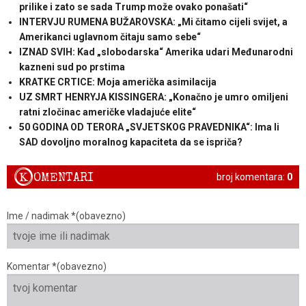
prilike i zato se sada Trump može ovako ponašati“
INTERVJU RUMENA BUŽAROVSKA: „Mi čitamo cijeli svijet, a
Amerikanci uglavnom čitaju samo sebe“
IZNAD SVIH: Kad „slobodarska“ Amerika udari Međunarodni
kazneni sud po prstima
KRATKE CRTICE: Moja američka asimilacija
UZ SMRT HENRYJA KISSINGERA: „Konačno je umro omiljeni
ratni zločinac američke vladajuće elite“
50 GODINA OD TERORA „SVJETSKOG PRAVEDNIKA“: Ima li
SAD dovoljno moralnog kapaciteta da se ispriča?
K
OMENTARI
broj komentara:
0
Ime / nadimak *(obavezno)
Komentar *(obavezno)