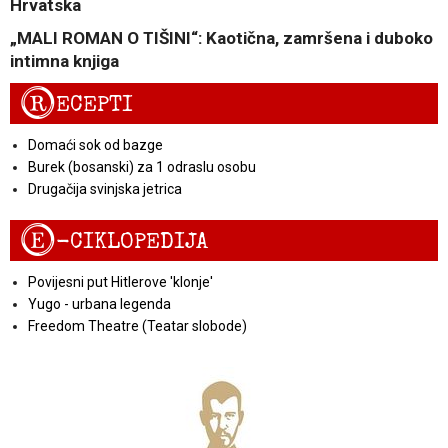
Hrvatska
„MALI ROMAN O TIŠINI“: Kaotična, zamršena i duboko
intimna knjiga
R
ECEPTI
Domaći sok od bazge
Burek (bosanski) za 1 odraslu osobu
Drugačija svinjska jetrica
E
-CIKLOPEDIJA
Povijesni put Hitlerove 'klonje'
Yugo - urbana legenda
Freedom Theatre (Teatar slobode)