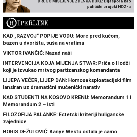
DRUGO MIŠLJENJE ZDENKA DUKE: Dijaspora kao
politički projekt HDZ-a
H
IPERLINK
KAD „RAZVOJ“ POPIJE VODU: More pred kućom,
bazen u dvorištu, suša na vratima
VIKTOR IVANČIĆ: Nazad naši
INTERVENCIJA KOJA MIJENJA STVAR: Priča o Hodži
koji je izvukao mrtvog partizanskog komandanta
LIJEPA VEČER, LIJEP DAN: Homoseksploatacijski film
lansiran uz dramatični mučenički narativ
KAD STUDENTI NA KOSOVO KRENU: Memorandum 1 i
Memorandum 2 – isti
FILOZOFIJA PALANKE: Estetski kriteriji huliganske
zajednice
BORIS DEŽULOVIĆ: Kanye Westu ostala je samo