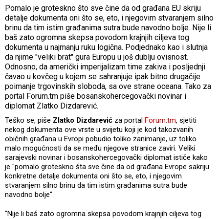
Pomalo je groteskno što sve čine da od građana EU skriju
detalje dokumenta oni što se, eto, i njegovim stvaranjem silno
brinu da tim istim građanima sutra bude navodno bolje. Nije li
baš zato ogromna skepsa povodom krajnjih ciljeva tog
dokumenta u najmanju ruku logična. Podjednako kao i slutnja
da njime "veliki brat" gura Europu u još dublju ovisnost.
Odnosno, da američki imperijalizam time zakiva i posljednji
čavao u kovčeg u kojem se sahranjuje ipak bitno drugačije
poimanje trgovinskih sloboda, sa ove strane oceana. Tako za
portal Forum.tm piše bosanskohercegovački novinar i
diplomat Zlatko Dizdarević.
Teško se, piše
Zlatko Dizdarević
za portal
Forum.tm
, sjetiti
nekog dokumenta ove vrste u svijetu koji je kod takozvanih
običnih građana u Evropi pobudio toliko zanimanje, uz toliko
malo mogućnosti da se među njegove stranice zaviri. Veliki
sarajevski novinar i bosanskohercegovački diplomat ističe kako
je "pomalo groteskno šta sve čine da od građana Evrope sakriju
konkretne detalje dokumenta oni što se, eto, i njegovim
stvaranjem silno brinu da tim istim građanima sutra bude
navodno bolje".
"Nije li baš zato ogromna skepsa povodom krajnjih ciljeva tog