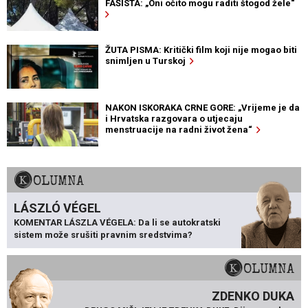
FAŠISTA: „Oni očito mogu raditi štogod žele“
ŽUTA PISMA: Kritički film koji nije mogao biti
snimljen u Turskoj
NAKON ISKORAKA CRNE GORE: „Vrijeme je da
i Hrvatska razgovara o utjecaju
menstruacije na radni život žena“
KOLUMNA
LÁSZLÓ VÉGEL
KOMENTAR LÁSZLA VÉGELA: Da li se autokratski
sistem može srušiti pravnim sredstvima?
KOLUMNA
ZDENKO DUKA