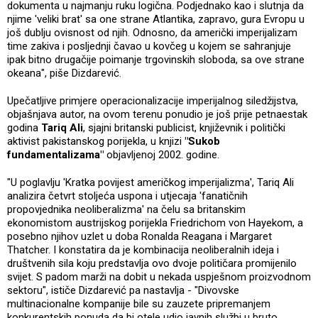
dokumenta u najmanju ruku logična. Podjednako kao i slutnja da
njime 'veliki brat' sa one strane Atlantika, zapravo, gura Evropu u
još dublju ovisnost od njih. Odnosno, da američki imperijalizam
time zakiva i posljednji čavao u kovčeg u kojem se sahranjuje
ipak bitno drugačije poimanje trgovinskih sloboda, sa ove strane
okeana", piše Dizdarević.
Upečatljive primjere operacionalizacije imperijalnog siledžijstva,
objašnjava autor, na ovom terenu ponudio je još prije petnaestak
godina
Tariq Ali
, sjajni britanski publicist, književnik i politički
aktivist pakistanskog porijekla, u knjizi
"Sukob
fundamentalizama"
objavljenoj 2002. godine.
"U poglavlju 'Kratka povijest američkog imperijalizma', Tariq Ali
analizira četvrt stoljeća uspona i utjecaja 'fanatičnih
propovjednika neoliberalizma' na čelu sa britanskim
ekonomistom austrijskog porijekla Friedrichom von Hayekom, a
posebno njihov uzlet u doba Ronalda Reagana i Margaret
Thatcher. I konstatira da je kombinacija neoliberalnih ideja i
društvenih sila koju predstavlja ovo dvoje političara promijenilo
svijet. S padom marži na dobit u nekada uspješnom proizvodnom
sektoru", ističe Dizdarević pa nastavlja - "Divovske
multinacionalne kompanije bile su zauzete pripremanjem
konkurentskih ponuda da bi otele udio javnih službi u bruto