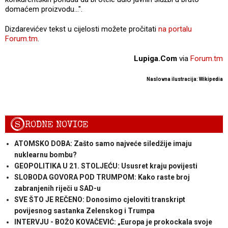
domaćem proizvodu...".
Dizdarevićev tekst u cijelosti možete pročitati
na portalu
Forum.tm
.
Lupiga.Com
via
Forum.tm
Naslovna ilustracija: Wikipedia
S
RODNE NOVICE
ATOMSKO DOBA: Zašto samo najveće siledžije imaju
nuklearnu bombu?
GEOPOLITIKA U 21. STOLJEĆU: Ususret kraju povijesti
SLOBODA GOVORA POD TRUMPOM: Kako raste broj
zabranjenih riječi u SAD-u
SVE ŠTO JE REČENO: Donosimo cjeloviti transkript
povijesnog sastanka Zelenskog i Trumpa
INTERVJU - BOŽO KOVAČEVIĆ: „Europa je prokockala svoje