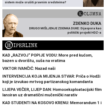
sistem može srušiti pravnim sredstvima?
KOLUMNA
ZDENKO DUKA
DRUGO MIŠLJENJE ZDENKA DUKE: Dijaspora kao
politički projekt HDZ-a
H
IPERLINK
KAD „RAZVOJ“ POPIJE VODU: More pred kućom,
bazen u dvorištu, suša na vratima
VIKTOR IVANČIĆ: Nazad naši
INTERVENCIJA KOJA MIJENJA STVAR: Priča o Hodži
koji je izvukao mrtvog partizanskog komandanta
LIJEPA VEČER, LIJEP DAN: Homoseksploatacijski film
lansiran uz dramatični mučenički narativ
KAD STUDENTI NA KOSOVO KRENU: Memorandum 1 i