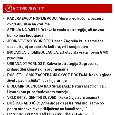
S
RODNE NOVICE
KAD „RAZVOJ“ POPIJE VODU: More pred kućom, bazen u
dvorištu, suša na vratima
STIHIJA NA DJELU: Država krenula u strategiju, ali ne zna
koliko ima biootpada
JEDINSTVENO DVORIŠTE: Usred Zagreba krije se zelena
oaza u kojoj se susreću kultura, vrt i susjedstvo
INOVACIJA ILI DEREGULACIJA: EU otvorila vrata novim GMO
pravilima
URBANA OTPORNOST: Kakva je strategija Zagreba za
prilagodbu klimatskim promjenama
POSJETILI SMO ZAGREBAČKI SKVOT POSTAJA: Kako izgleda
život „izvan tržišta“ i bez hijerarhije
BIOLUMINISCENCIJA KAO SPEKTAKL: Natura Electronica u
Hrvatskom prirodoslovnom muzeju
VRLO INTELIGENTNI SUSJEDI: Kako živjeti s vranama?
DUŠICA RADOJČIĆ: „Strašno je da je u Hrvatskoj samo 55
posto stanovništva priključeno na kanalizaciju“
UZ SVJETSKI DAN ZAŠTITE OKOLIŠA: Od globalnih