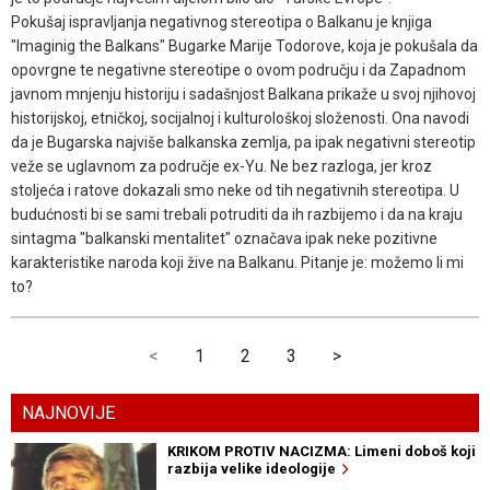
Pokušaj ispravljanja negativnog stereotipa o Balkanu je knjiga
"Imaginig the Balkans" Bugarke Marije Todorove, koja je pokušala da
opovrgne te negativne stereotipe o ovom području i da Zapadnom
javnom mnjenju historiju i sadašnjost Balkana prikaže u svoj njihovoj
historijskoj, etničkoj, socijalnoj i kulturološkoj složenosti. Ona navodi
da je Bugarska najviše balkanska zemlja, pa ipak negativni stereotip
veže se uglavnom za područje ex-Yu. Ne bez razloga, jer kroz
stoljeća i ratove dokazali smo neke od tih negativnih stereotipa. U
budućnosti bi se sami trebali potruditi da ih razbijemo i da na kraju
sintagma "balkanski mentalitet" označava ipak neke pozitivne
karakteristike naroda koji žive na Balkanu. Pitanje je: možemo li mi
to?
<
1
2
3
>
NAJNOVIJE
KRIKOM PROTIV NACIZMA: Limeni doboš koji
razbija velike ideologije