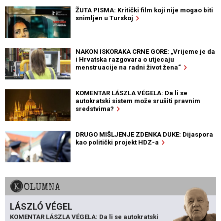
ŽUTA PISMA: Kritički film koji nije mogao biti
snimljen u Turskoj
NAKON ISKORAKA CRNE GORE: „Vrijeme je da
i Hrvatska razgovara o utjecaju
menstruacije na radni život žena“
KOMENTAR LÁSZLA VÉGELA: Da li se
autokratski sistem može srušiti pravnim
sredstvima?
DRUGO MIŠLJENJE ZDENKA DUKE: Dijaspora
kao politički projekt HDZ-a
KOLUMNA
LÁSZLÓ VÉGEL
KOMENTAR LÁSZLA VÉGELA: Da li se autokratski