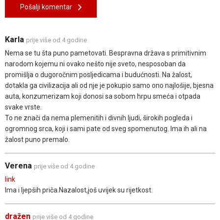
Pošalji komentar
Karla
prije više od 4 godine
Nema se tu šta puno pametovati. Bespravna država s primitivnim
narodom kojemu ni ovako nešto nije sveto, nesposoban da
promišlja o dugoročnim posljedicama i budućnosti. Na žalost,
dotakla ga civilizacija ali od nje je pokupio samo ono najlošije, bjesna
auta, konzumerizam koji donosi sa sobom hrpu smeća i otpada
svake vrste.
To ne znači da nema plemenitih i divnih ljudi, širokih pogleda i
ogromnog srca, koji i sami pate od sveg spomenutog. Ima ih ali na
žalost puno premalo.
Verena
prije više od 4 godine
link
Ima i ljepših priča.Nazalost,još uvijek su rijetkost.
dražen
prije više od 4 godine