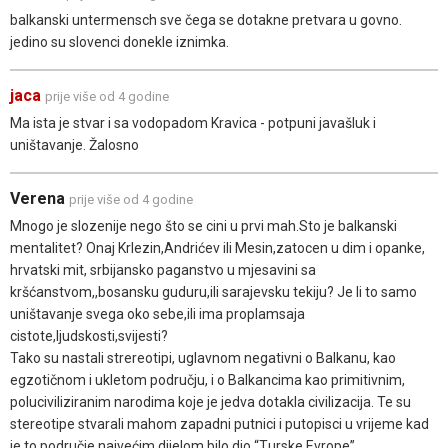
balkanski untermensch sve čega se dotakne pretvara u govno.
jedino su slovenci donekle iznimka.
jaca
prije više od 4 godine
Ma ista je stvar i sa vodopadom Kravica - potpuni javašluk i
uništavanje. Žalosno
Verena
prije više od 4 godine
Mnogo je slozenije nego što se cini u prvi mah.Sto je balkanski
mentalitet? Onaj Krlezin,Andrićev ili Mesin,zatocen u dim i opanke,
hrvatski mit, srbijansko paganstvo u mjesavini sa
kršćanstvom,,bosansku guduru,ili sarajevsku tekiju? Je li to samo
uništavanje svega oko sebe,ili ima proplamsaja
cistote,ljudskosti,svijesti?
Tako su nastali strereotipi, uglavnom negativni o Balkanu, kao
egzotičnom i ukletom području, i o Balkancima kao primitivnim,
poluciviliziranim narodima koje je jedva dotakla civilizacija. Te su
stereotipe stvarali mahom zapadni putnici i putopisci u vrijeme kad
je to područje najvećim dijelom bilo dio “Тurske Evrope”.