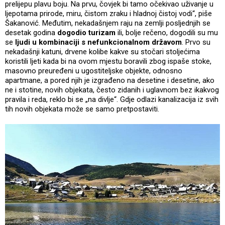
prelijepu plavu boju. Na prvu, čovjek bi tamo očekivao uživanje u
ljepotama prirode, miru, čistom zraku i hladnoj čistoj vodi“, piše
Šakanović. Međutim, nekadašnjem raju na zemlji posljednjih se
desetak godina
dogodio turizam
ili, bolje rečeno, dogodili su mu
se
ljudi u kombinaciji s nefunkcionalnom državom
. Prvo su
nekadašnji katuni, drvene kolibe kakve su stočari stoljećima
koristili ljeti kada bi na ovom mjestu boravili zbog ispaše stoke,
masovno preuređeni u ugostiteljske objekte, odnosno
apartmane, a pored njih je izgrađeno na desetine i desetine, ako
ne i stotine, novih objekata, često zidanih i uglavnom bez ikakvog
pravila i reda, reklo bi se „na divlje“. Gdje odlazi kanalizacija iz svih
tih novih objekata može se samo pretpostaviti.