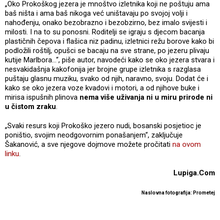
„Oko Prokoškog jezera je mnoštvo izletnika koji ne poštuju ama
baš ništa i ama baš nikoga već uništavaju po svojoj volji i
nahođenju, onako bezobrazno i bezobzirno, bez imalo svijesti i
milosti. I na to su ponosni. Roditelji se igraju s djecom bacanja
plastičnih čepova i flašica niz padinu, izletnici režu borove kako bi
podložili roštilj, opušci se bacaju na sve strane, po jezeru plivaju
kutije Marlbora...“, piše autor, navodeći kako se oko jezera stvara i
nesvakidašnja kakofonija jer brojne grupe izletnika s razglasa
puštaju glasnu muziku, svako od njih, naravno, svoju. Dodat će i
kako se oko jezera voze kvadovi i motori, a od njihove buke i
mirisa ispušnih plinova
nema više uživanja ni u miru prirode ni
u čistom zraku
.
„Svaki resurs koji Prokoško jezero nudi, bosanski posjetioc je
poništio, svojim neodgovornim ponašanjem“, zaključuje
Šakanović, a sve njegove dojmove možete pročitati
na ovom
linku
.
Lupiga.Com
Naslovna fotografija: Prometej