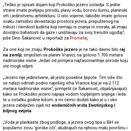
„Teško je opisati dojam koji Prokoško jezero ostavlja. S jedne
strane imate prelijepu prirodu, plavu vodu, borovu šumu, planinski
vrh i jedinstvenu arhitekturu. U isto vrijeme, također imate gotovo
svaku zamislivu devastaciju prostora jezera, prepuštenog na
milost i nemilost ljudima koji nemaju ni znanja ni morala, ali imaju
dovoljno bahatosti da gaze i uništavaju za svoj trenutni ugođaj“,
piše Dino Šakanović u reportaži za
Prometej
.
Za one koji ne znaju,
Prokoško jezero
je ne tako davno bilo
raj
na zemlji
, smješten na planini Vranici, na gotovo 1.700 metara
nadmorske visine. Jedan od primjera najfascinantnije prirode koju
ste mogli vidjeti.
„Jezero nije jedinstvene, ali jeste posebne ljepote. Tim više što
se nalazi odmah podno najvišeg vrha Vranice koji je na 2.112
metara nadmorske visine“, primijetit će Šakanović, objašnjavajući
kako se Prokoško jezero napaja vodom topljenjem snijega i leda
te u ostatku godine kišom, a mi ćemo dodati kako je u i oko
jezera zabilježen cijeli niz
endemičnih vrsta životinjskog i
biljnog svijeta
.
„Voda je plavkasta zbog podloge, a jezera ovog tipa u BiH se
popularno zovu 'gorske oči', aludirajući na njihovu malu površinu i