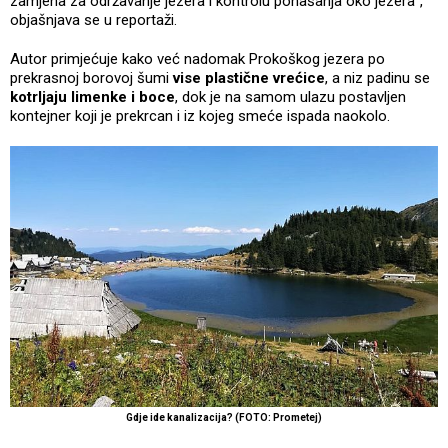
zamjena za održavanje jezera i kontrolu ponašanja oko jezera“,
objašnjava se u reportaži.
Autor primjećuje kako već nadomak Prokoškog jezera po
prekrasnoj borovoj šumi
vise plastične vrećice
, a niz padinu se
kotrljaju limenke i boce
, dok je na samom ulazu postavljen
kontejner koji je prekrcan i iz kojeg smeće ispada naokolo.
Gdje ide kanalizacija? (FOTO: Prometej)