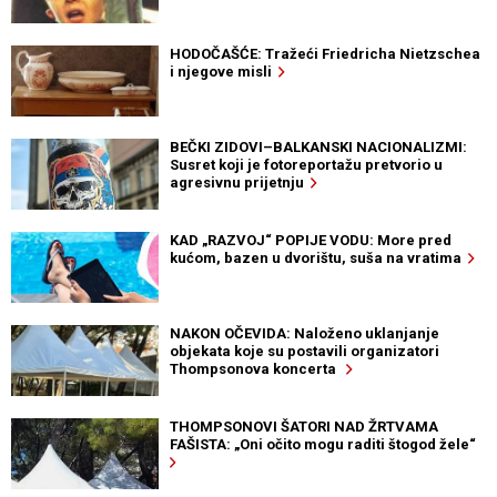
HODOČAŠĆE: Tražeći Friedricha Nietzschea
i njegove misli
BEČKI ZIDOVI–BALKANSKI NACIONALIZMI:
Susret koji je fotoreportažu pretvorio u
agresivnu prijetnju
KAD „RAZVOJ“ POPIJE VODU: More pred
kućom, bazen u dvorištu, suša na vratima
NAKON OČEVIDA: Naloženo uklanjanje
objekata koje su postavili organizatori
Thompsonova koncerta
THOMPSONOVI ŠATORI NAD ŽRTVAMA
FAŠISTA: „Oni očito mogu raditi štogod žele“