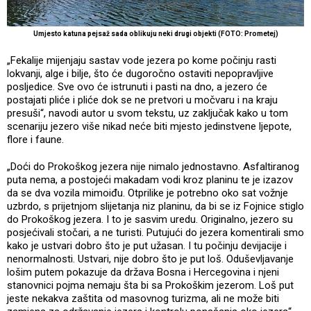
Umjesto katuna pejsaž sada oblikuju neki drugi objekti (FOTO: Prometej)
„Fekalije mijenjaju sastav vode jezera po kome počinju rasti
lokvanji, alge i bilje, što će dugoročno ostaviti nepopravljive
posljedice. Sve ovo će istrunuti i pasti na dno, a jezero će
postajati pliće i pliće dok se ne pretvori u močvaru i na kraju
presuši“, navodi autor u svom tekstu, uz zaključak kako u tom
scenariju jezero više nikad neće biti mjesto jedinstvene ljepote,
flore i faune.
„Doći do Prokoškog jezera nije nimalo jednostavno. Asfaltiranog
puta nema, a postojeći makadam vodi kroz planinu te je izazov
da se dva vozila mimoiđu. Otprilike je potrebno oko sat vožnje
uzbrdo, s prijetnjom slijetanja niz planinu, da bi se iz Fojnice stiglo
do Prokoškog jezera. I to je sasvim uredu. Originalno, jezero su
posjećivali stočari, a ne turisti. Putujući do jezera komentirali smo
kako je ustvari dobro što je put užasan. I tu počinju devijacije i
nenormalnosti. Ustvari, nije dobro što je put loš. Oduševljavanje
lošim putem pokazuje da država Bosna i Hercegovina i njeni
stanovnici pojma nemaju šta bi sa Prokoškim jezerom. Loš put
jeste nekakva zaštita od masovnog turizma, ali ne može biti