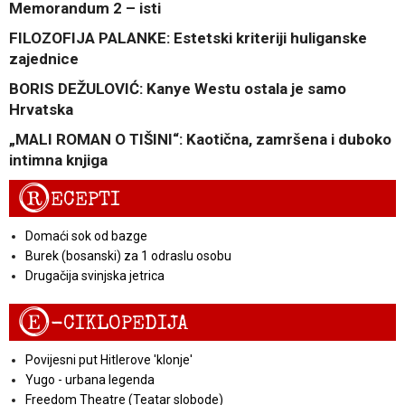
Memorandum 2 – isti
FILOZOFIJA PALANKE: Estetski kriteriji huliganske
zajednice
BORIS DEŽULOVIĆ: Kanye Westu ostala je samo
Hrvatska
„MALI ROMAN O TIŠINI“: Kaotična, zamršena i duboko
intimna knjiga
R
ECEPTI
Domaći sok od bazge
Burek (bosanski) za 1 odraslu osobu
Drugačija svinjska jetrica
E
-CIKLOPEDIJA
Povijesni put Hitlerove 'klonje'
Yugo - urbana legenda
Freedom Theatre (Teatar slobode)