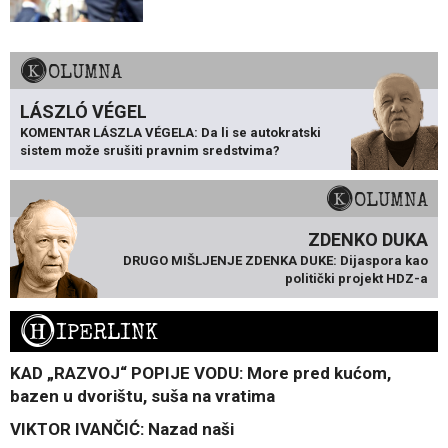
KOLUMNA
LÁSZLÓ VÉGEL
KOMENTAR LÁSZLA VÉGELA: Da li se autokratski
sistem može srušiti pravnim sredstvima?
KOLUMNA
ZDENKO DUKA
DRUGO MIŠLJENJE ZDENKA DUKE: Dijaspora kao
politički projekt HDZ-a
H
IPERLINK
KAD „RAZVOJ“ POPIJE VODU: More pred kućom,
bazen u dvorištu, suša na vratima
VIKTOR IVANČIĆ: Nazad naši