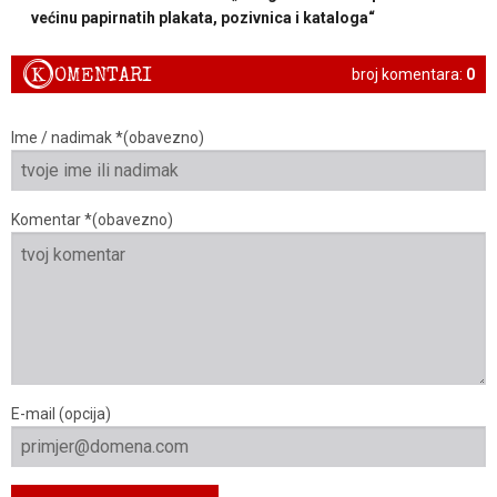
većinu papirnatih plakata, pozivnica i kataloga“
K
OMENTARI
broj komentara:
0
Ime / nadimak *(obavezno)
Komentar *(obavezno)
E-mail (opcija)