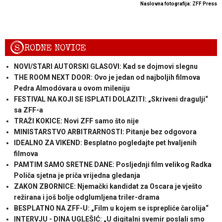
Naslovna fotografija: ZFF Press
S
RODNE NOVICE
NOVI/STARI AUTORSKI GLASOVI: Kad se dojmovi slegnu
THE ROOM NEXT DOOR: Ovo je jedan od najboljih filmova
Pedra Almodóvara u ovom mileniju
FESTIVAL NA KOJI SE ISPLATI DOLAZITI: „Skriveni dragulji“
sa ZFF-a
TRAŽI KOKICE: Novi ZFF samo što nije
MINISTARSTVO ARBITRARNOSTI: Pitanje bez odgovora
IDEALNO ZA VIKEND: Besplatno pogledajte pet hvaljenih
filmova
PAMTIM SAMO SRETNE DANE: Posljednji film velikog Radka
Poliča sjetna je priča vrijedna gledanja
ZAKON ZBORNICE: Njemački kandidat za Oscara je vješto
režirana i još bolje odglumljena triler-drama
BESPLATNO NA ZFF-U: „Film u kojem se isprepliće čarolija“
INTERVJU - DINA UGLEŠIĆ: „U digitalni svemir poslali smo