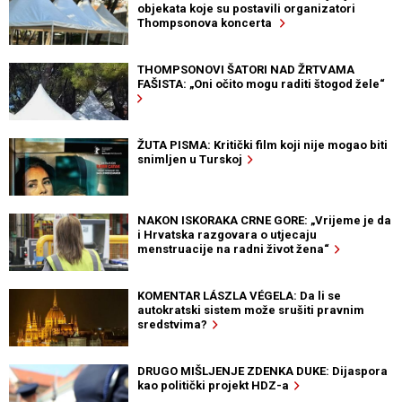
objekata koje su postavili organizatori
Thompsonova koncerta
THOMPSONOVI ŠATORI NAD ŽRTVAMA
FAŠISTA: „Oni očito mogu raditi štogod žele“
ŽUTA PISMA: Kritički film koji nije mogao biti
snimljen u Turskoj
NAKON ISKORAKA CRNE GORE: „Vrijeme je da
i Hrvatska razgovara o utjecaju
menstruacije na radni život žena“
KOMENTAR LÁSZLA VÉGELA: Da li se
autokratski sistem može srušiti pravnim
sredstvima?
DRUGO MIŠLJENJE ZDENKA DUKE: Dijaspora
kao politički projekt HDZ-a