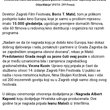
Ollija Mäkija" (FOTO: ZFF Press)
Direktor Zagreb Film Festivala,
Boris T. Matić
, tom je prilikom
podsjetio kako kino Europa, koje je samo u prošlom mjesecu
imalo
15.000 gledatelja
, ugošćuje premijere domaćih filmova,
više 60 filmova u redovnoj kino distribuciji i organizira niz raznih
programa.
„Nadam se da će nagrada koju je dobilo kino Europa, kao dokaz
dobrog djelovanja i rada, potaknuti i partnere iz Grada Zagreba da
se zajedničkim snagama obnovi dvorana“, rekao je Matić.
Predstavnici Grada mogli su jasno čuti ovaj poziv
s obzirom
da je među uzvanicima bila i zamjenica zagrebačkog
gradonačelnika,
Vesna Kusin
. Upravo njoj pripala je čast da
službeno otvori 14. izdanje Zagreb Film Festivala. U publici se
našla i nova ministrica kulture, Nina Obuljen Koržinek, kao i više
od 200 inozemnih gostiju koji su u Zagreb stigli samo zbog ovog
festivala.
U sklopu ceremonije otvorenja dodijeljena je i
Nagrada Albert
Kapović
koju dodijeljuje Hrvatska udruga producenata. Ove
godine ta je nagrada pripala
Ivanu Maloči
iz Interfilma.