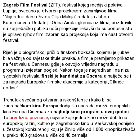
Zagreb Film Festival
(ZFF), festival kojeg medijski pokriva
Lupiga, svečano je otvoren projekcijom zanimljivog filma
"Najsretniji dan u životu Ollija Mäkija" redatelja Juhoa
Kuosmanena. Redatelj i Oona Airola, glumica iz filma, pozdravili
su zagrebačku publiku uoči projekcije rekavši da su ponosni što
je upravo njihov film izabran kao projekcija koja ima čast otvoriti
festival.
Riječ je o biografskoj priči o finskom boksaču kojemu je ljubav
bila važnija od svjetske titule prvaka, a film je premijerno prikazan
na festivalu u Cannesu gdje je osvojio vrijednu nagradu u
programu Izvjestan pogled. Nakon toga je nagrađivan i na nizu
svjetskih festivala,
finski je kandidat za Oscara
, a natječe se i
za nagradu Europske filmske akademije u kategoriji „Otkriće
godine“.
Trenutak svečanog otvaranja iskorišten je i kako bi se
zagrebačkom
kinu Europa
dodijelila nagrada mreže europskih
kina Europa Cinemas za
najbolji kino program u ovoj godini
.
To
prestižno priznanje
, najviše koje jedno kino može dobiti na
europskoj razini, kultno je zagrebačko kino u Varšavskoj odnijelo
u žestokoj konkurenciji koju je činilo više od 1.000 kinoprikazivača
u preko 400 gradova u više od 40 zemalja.