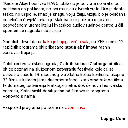
"Kada je Albert osnivao HAVC, obilazio je od vrata do vrata, od
političara do političara, no oni mu nisu otvarali vrata. Bilo je dosta
teško, no uspio je, imao je snagu, volju, želju, viziju, bio je odličan i
nesebičan čovjek", rekao je Maloča tom prilikom u govoru
posvećenom utemeljitelju Hrvatskog audiovizualnog centra u čiji
spomen se nagrada i dodjeljuje.
Narednih devet dana,
kako je Lupiga već pisala
, na ZFF-u će u 12
različitih programa biti prikazano
stotinjak filmova
raznih
žanrova i trajanja.
Dobitnici festivalskih nagrada,
Zlatnih kolica
i
Zlatnoga bicikla
,
bit će poznati na službenom zatvaranju festivala koje će se
održati u subotu 19. studenog. Za Zlatna kolica konkurira ukupno
33 filma u kategorijama dugometražnog i kratkometražnog filma
te domaćeg ostvarenja kratkoga metra, dok će novu festivalsku
nagradu, Zlatni bicikl, dobiti jedan od filmova iz programa
Ponovno s nama.
Raspored programa potražite na
ovom linku
.
Lupiga.Com