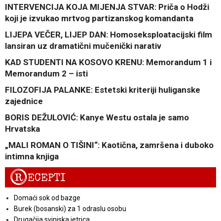
INTERVENCIJA KOJA MIJENJA STVAR: Priča o Hodži
koji je izvukao mrtvog partizanskog komandanta
LIJEPA VEČER, LIJEP DAN: Homoseksploatacijski film
lansiran uz dramatični mučenički narativ
KAD STUDENTI NA KOSOVO KRENU: Memorandum 1 i
Memorandum 2 – isti
FILOZOFIJA PALANKE: Estetski kriteriji huliganske
zajednice
BORIS DEŽULOVIĆ: Kanye Westu ostala je samo
Hrvatska
„MALI ROMAN O TIŠINI“: Kaotična, zamršena i duboko
intimna knjiga
R
ECEPTI
Domaći sok od bazge
Burek (bosanski) za 1 odraslu osobu
Drugačija svinjska jetrica