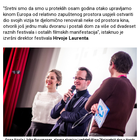
"Sretni smo da smo u proteklih osam godina otako upravljamo
kinom Europa od relativno zapuštenog prostora uspjeli ostvariti
dio svojih vizija te djelomično renovirali neke od prostora kina,
otvorili još jednu malu dvoranu i postali dom za više od dvadeset
raznih festivala i ostalih filmskih manifestacija", istaknuo je
izvršni direktor festivala
Hrvoje Laurenta
.
Oona Airola i Juho Kuosmanen, glavna glumica i redatelj filma "Najsretniji dan u životu