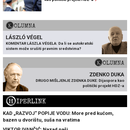
KOLUMNA
LÁSZLÓ VÉGEL
KOMENTAR LÁSZLA VÉGELA: Da li se autokratski
sistem može srušiti pravnim sredstvima?
KOLUMNA
ZDENKO DUKA
DRUGO MIŠLJENJE ZDENKA DUKE: Dijaspora kao
politički projekt HDZ-a
H
IPERLINK
KAD „RAZVOJ“ POPIJE VODU: More pred kućom,
bazen u dvorištu, suša na vratima
VIKTOR IVANČIĆ: Nazad naši