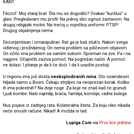
KANT.
Filozof. Moj stariji brat. Šta mu se dogodilo? Ovakav “kuršlus” u
glavi. Pregledavam mu profil. Na jednoj slici ogrnut zastavom. Na
drugoj religijski motivi. Na trećoj u vojničkoj uniformi. PTSP!
Drugog objašnjenja nema.
Dezorijentisan i izmanipuliran. Rat ga je baš stuk’o. Nakon svega
viđenog i proživljenog. On nema problem sa piščevom objavom.
On očito ima problem sa samim sobom. Spreman na sve. Pa i na
najgore. Očajnički zaziva pomoć. Na pogrešan način. A pomoć
ne dolazi. I pitanje je da li će doći. I da li uopšte postoji.
U regionu ima još dosta
neeksplodiranih mina
. Sto osamdeset
hiljada samo u Bosni. Čekaju strpljivo na neoprezan korak. Koliko
ih ima pokretnih? Na dvije noge. Za koje ne znaš kad će grunuti.
Ljudi bombe. Naši najmiliji, braća, familija, komšije, radne kolege.
Nus pojave iz zadnjeg rata. Kolateralna šteta. Za koju niko nikada
neće snositi račune. Nikad! A možda ni tad.
Lupiga.Com
via
Prvo lice jednine