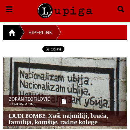
HIPERLINK
ZORAN TEOFILOVIĆ
3. SIJEČNJA 2022.
LJUDI BOMBE: Naši najmiliji, braća,
familija, komšije, radne kolege