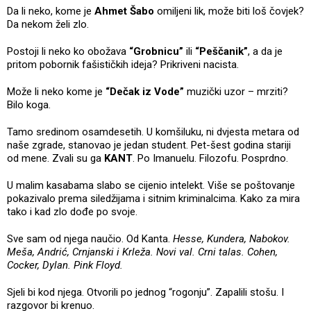
Da li neko, kome je
Ahmet Šabo
omiljeni lik, može biti loš čovjek?
Da nekom želi zlo.
Postoji li neko ko obožava
“Grobnicu”
ili
“Peščanik”
, a da je
pritom pobornik fašističkih ideja? Prikriveni nacista.
Može li neko kome je
“Dečak iz Vode”
muzički uzor – mrziti?
Bilo koga.
Tamo sredinom osamdesetih. U komšiluku, ni dvjesta metara od
naše zgrade, stanovao je jedan student. Pet-šest godina stariji
od mene. Zvali su ga
KANT
. Po Imanuelu. Filozofu. Posprdno.
U malim kasabama slabo se cijenio intelekt. Više se poštovanje
pokazivalo prema siledžijama i sitnim kriminalcima. Kako za mira
tako i kad zlo dođe po svoje.
Sve sam od njega naučio. Od Kanta.
Hesse, Kundera, Nabokov.
Meša, Andrić, Crnjanski i Krleža. Novi val. Crni talas. Cohen,
Cocker, Dylan. Pink Floyd.
Sjeli bi kod njega. Otvorili po jednog “rogonju”. Zapalili stošu. I
razgovor bi krenuo.