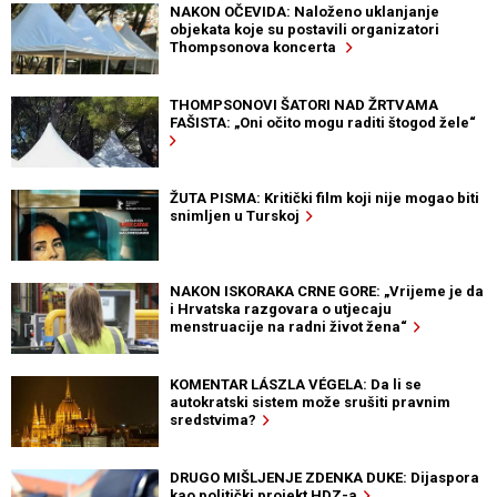
NAKON OČEVIDA: Naloženo uklanjanje
objekata koje su postavili organizatori
Thompsonova koncerta
THOMPSONOVI ŠATORI NAD ŽRTVAMA
FAŠISTA: „Oni očito mogu raditi štogod žele“
ŽUTA PISMA: Kritički film koji nije mogao biti
snimljen u Turskoj
NAKON ISKORAKA CRNE GORE: „Vrijeme je da
i Hrvatska razgovara o utjecaju
menstruacije na radni život žena“
KOMENTAR LÁSZLA VÉGELA: Da li se
autokratski sistem može srušiti pravnim
sredstvima?
DRUGO MIŠLJENJE ZDENKA DUKE: Dijaspora
kao politički projekt HDZ-a