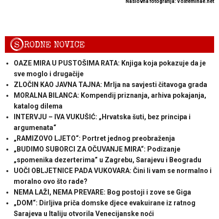
Naslovna fotografija: Voxfeminae.net
S
RODNE NOVICE
OAZE MIRA U PUSTOŠIMA RATA: Knjiga koja pokazuje da je
sve moglo i drugačije
ZLOČIN KAO JAVNA TAJNA: Mrlja na savjesti čitavoga grada
MORALNA BILANCA: Kompendij priznanja, arhiva pokajanja,
katalog dilema
INTERVJU – IVA VUKUŠIĆ: „Hrvatska šuti, bez principa i
argumenata“
„RAMIZOVO LJETO“: Portret jednog preobraženja
„BUDIMO SUBORCI ZA OČUVANJE MIRA“: Podizanje
„spomenika dezerterima” u Zagrebu, Sarajevu i Beogradu
UOČI OBLJETNICE PADA VUKOVARA: Čini li vam se normalno i
moralno ovo što rade?
NEMA LAŽI, NEMA PREVARE: Bog postoji i zove se Giga
„DOM“: Dirljiva priča domske djece evakuirane iz ratnog
Sarajeva u Italiju otvorila Venecijanske noći