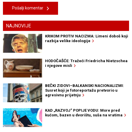
Pošalji komentar
NAJNOVIJE
KRIKOM PROTIV NACIZMA: Limeni doboš koji
razbija velike ideologije
HODOČAŠĆE: Tražeći Friedricha Nietzschea
i njegove misli
BEČKI ZIDOVI–BALKANSKI NACIONALIZMI:
Susret koji je fotoreportažu pretvorio u
agresivnu prijetnju
KAD „RAZVOJ“ POPIJE VODU: More pred
kućom, bazen u dvorištu, suša na vratima