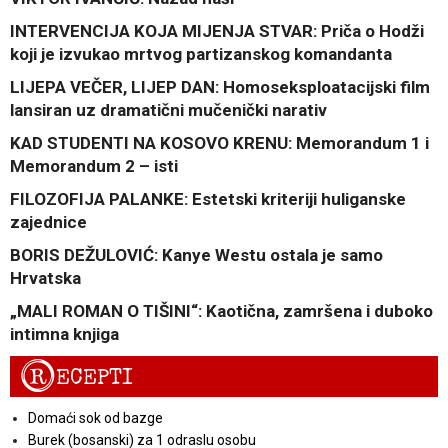
INTERVENCIJA KOJA MIJENJA STVAR: Priča o Hodži
koji je izvukao mrtvog partizanskog komandanta
LIJEPA VEČER, LIJEP DAN: Homoseksploatacijski film
lansiran uz dramatični mučenički narativ
KAD STUDENTI NA KOSOVO KRENU: Memorandum 1 i
Memorandum 2 – isti
FILOZOFIJA PALANKE: Estetski kriteriji huliganske
zajednice
BORIS DEŽULOVIĆ: Kanye Westu ostala je samo
Hrvatska
„MALI ROMAN O TIŠINI“: Kaotična, zamršena i duboko
intimna knjiga
R
ECEPTI
Domaći sok od bazge
Burek (bosanski) za 1 odraslu osobu