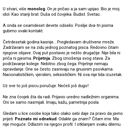
U stvari, više
monolog
. On je pričao a ja sam upijao. Bio je moj
idol. Kao stariji brat. Duša od čovjeka. Budist. Svetac.
A onda se osamdeset devete odselio. Poslije dva-tri pisma
gubimo svaki kontakt.
Četrdesetak godina kasnije… Pregledavam društvene mreže.
Zadržavam se na zidu jednog poznatog pisca. Redovno čitam
njegove objave. Ovaj put postavio je nešto drugačije. Nije bila ni
priča ni pjesma.
Prijetnja
. Zbog iznošenja svog stava. Za
podržavanje kolege. Nebitno zbog čega. Prijetnje nemaju
opravdanje. One se često zasnivaju na gnusnim psovkama.
Nacionalističkim, vjerskim, seksističkim. Ni ova nije bila izuzetak.
Uz sve to još piscu poručuje: Nećeš još dugo!
Ne zna čovjek šta da radi. Prijavio uredno nadležnim organima.
Oni se samo nasmijali. Imaju, kažu, pametnija posla.
Gledam u lice osobe koja tako olako sebi daje za pravo da javno
prijeti.
Poznato mi odnekud
. Odakle ga znam? Čitam ime. Ma
nije moguće. Odlazim na njegov profil. I otklanjam svaku dilemu.