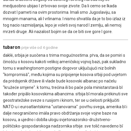
medjusobno ubijao I zrtvovao svoje zivote. Da li cemo se Ikada
dozvat I pameti na ovim prostorima. Imali smo Jugoslaviju, sa
mnogim manama, ali I vrlinama. I nismo shvatila da je to bio izlaz iz
tog nacio razmisljanja, lepo je voleti svoj narod I zemlju, ali nemoj
mrzeti druge. Ali nazalost bojim se da ce biti sve gore I gore.
tubaron
prije više od 4 godine
daklë, srbija je suočena s trima mogućnostima. pṙva, da se pomiri s
činošću o kosovu kakoti velikoj američskoj vojnoj bazi, pak sukladno
tomu s washingtonom postigne dogovor uključujući niz bolnih
"kompromisā", među kojima su pripojenje kosova sṙbiji pod uvjetom
da prëdsjenik dṙžave ili vlade bude kosovski albanac po načelu
"kružeće smjene". k tomu, trećina ili bo pače pola ministarstavā bī
također pripâlo kosovskima albancima. sṙbija bī morala prëkinuti sve
geostratežske sveze s rusijom i kinom, ter se u cielosti priključiti
NATO-u i euroatlantskima "ustanovama". povṙhu svega, amerika bī i
dalje neograničeno imäla pravo obdṙžanja svoje vojne baze na
kosovu, a ujedno i dobīla ulogu svjetonazorsko-družstveno-
političsko-gospodarskoga nadzornika sṙbije. sve tolič navedeno bī