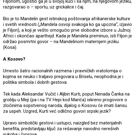
Filjonom, ugostio ga je u svojoj kući i sa njim, na njegovom jeziku,
razgovarao o – sportu, uz grickalice i čaj.
Bio je to Mandelin gest istinskog poštovanja afrikanerske kulture
i svetih vrednosti („Mandela osvoji svakoga ko ga upozna“, izjavio
je Filjon), a koji je vešto omogućio prve slobodne izbore u Južnoj
Africi i okončao aparthejd. Kada je Mandela preminuo, isti Filjon je
održao posmrtni govor – na Mandelinom maternjem jeziku
(Kosa).
A Kosovo?
Umesto šatro racionalnih razmena i pravničkih vratolomija o
kojima se neuko i traljavo pregovara u Briselu, neophodna je i
politika simbola i dobrih gestova.
Tek kada Aleksandar Vučić i Aljbin Kurti, poput Nenada Čanka na
groblju u Meji (pa i na TV Hepi kod Marića) iskreno progovore o
zločinima sopstvenog naroda, dijalog o Kosovu će imati šansu
za uspeh. Uzgred, Kurti već odlično govori srpski jezik?
Upravo simbolički gestovi i ustupci, naizgled bez materijalnih
benefita, predstavljaju ključ za rešavanje navodno nerešivih
sukoba i čvorova.