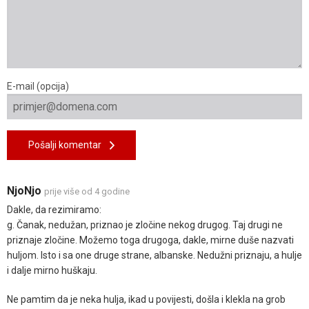
E-mail (opcija)
Pošalji komentar
NjoNjo
prije više od 4 godine
Dakle, da rezimiramo:
g. Čanak, nedužan, priznao je zločine nekog drugog. Taj drugi ne
priznaje zločine. Možemo toga drugoga, dakle, mirne duše nazvati
huljom. Isto i sa one druge strane, albanske. Nedužni priznaju, a hulje
i dalje mirno huškaju.
Ne pamtim da je neka hulja, ikad u povijesti, došla i klekla na grob