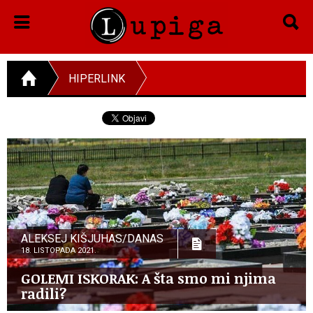
HIPERLINK
ALEKSEJ KIŠJUHAS/DANAS
18. LISTOPADA 2021.
GOLEMI ISKORAK: A šta smo mi njima
radili?