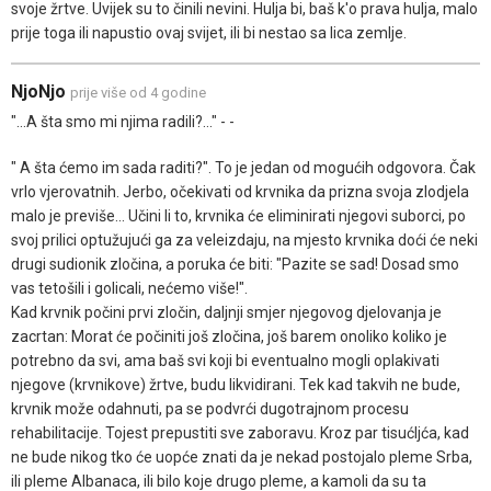
svoje žrtve. Uvijek su to činili nevini. Hulja bi, baš k'o prava hulja, malo
prije toga ili napustio ovaj svijet, ili bi nestao sa lica zemlje.
NjoNjo
prije više od 4 godine
"...A šta smo mi njima radili?..." - -
" A šta ćemo im sada raditi?". To je jedan od mogućih odgovora. Čak
vrlo vjerovatnih. Jerbo, očekivati od krvnika da prizna svoja zlodjela
malo je previše... Učini li to, krvnika će eliminirati njegovi suborci, po
svoj prilici optužujući ga za veleizdaju, na mjesto krvnika doći će neki
drugi sudionik zločina, a poruka će biti: "Pazite se sad! Dosad smo
vas tetošili i golicali, nećemo više!".
Kad krvnik počini prvi zločin, daljnji smjer njegovog djelovanja je
zacrtan: Morat će počiniti još zločina, još barem onoliko koliko je
potrebno da svi, ama baš svi koji bi eventualno mogli oplakivati
njegove (krvnikove) žrtve, budu likvidirani. Tek kad takvih ne bude,
krvnik može odahnuti, pa se podvrći dugotrajnom procesu
rehabilitacije. Tojest prepustiti sve zaboravu. Kroz par tisućljća, kad
ne bude nikog tko će uopće znati da je nekad postojalo pleme Srba,
ili pleme Albanaca, ili bilo koje drugo pleme, a kamoli da su ta