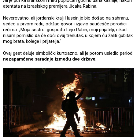
Ali je put ka istinskom miru popločan godinu dana kasnije, nakon
atentata na izraelskog premijera Jicaka Rabina.
Neverovatno, ali jordanski kralj Husein je bio došao na sahranu,
sedeo u prvom redu, održao govor i izjavio saučešće porodici
rečima: „Moja sestro, gospođo Lejo Rabin, moji prijatelji, nikad
nisam pomislio da će doći ovaj trenutak, u kojem ću žaliti gubitak
mog brata, kolege i prijatelja.“
Ovaj gest deluje simbolički kurtoazno, ali je potom usledio period
nezapamćene saradnje između dve države
.