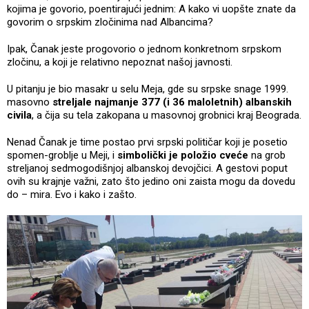
kojima je govorio, poentirajući jednim: A kako vi uopšte znate da
govorim o srpskim zločinima nad Albancima?
Ipak, Čanak jeste progovorio o jednom konkretnom srpskom
zločinu, a koji je relativno nepoznat našoj javnosti.
U pitanju je bio masakr u selu Meja, gde su srpske snage 1999.
masovno
streljale najmanje 377 (i 36 maloletnih) albanskih
civila
, a čija su tela zakopana u masovnoj grobnici kraj Beograda.
Nenad Čanak je time postao prvi srpski političar koji je posetio
spomen-groblje u Meji, i
simbolički je položio cveće
na grob
streljanoj sedmogodišnjoj albanskoj devojčici. A gestovi poput
ovih su krajnje važni, zato što jedino oni zaista mogu da dovedu
do – mira. Evo i kako i zašto.