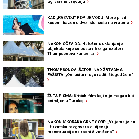
agresivnu prijetnju
KAD „RAZVOJ“ POPIJE VODU: More pred
kućom, bazen u dvorištu, suša na vratima
NAKON OČEVIDA: Naloženo uklanjanje
objekata koje su postavili organizatori
Thompsonova koncerta
THOMPSONOVI ŠATORI NAD ŽRTVAMA
FAŠISTA: „Oni očito mogu raditi štogod žele“
ŽUTA PISMA: Kritički film koji nije mogao biti
snimljen u Turskoj
NAKON ISKORAKA CRNE GORE: „Vrijeme je da
i Hrvatska razgovara o utjecaju
menstruacije na radni život žena“