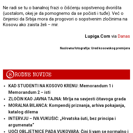
Ne radi se tu o banalnoj frazi o čišćenju sopstvenog dvorišta
(uostalom, okej je da pomognemo da se počisti i tuđe). Već o
činjenici da Srbija mora da progovori o sopstvenim zločinima na
Kosovu ako zaista želi – mir.
Lupiga.Com
via
Danas
Naslovna fotografija: Ured kosovskog premijera
S
RODNE NOVICE
KAD STUDENTI NA KOSOVO KRENU: Memorandum 1 i
Memorandum 2 – isti
ZLOČIN KAO JAVNA TAJNA: Mrlja na savjesti čitavoga grada
MORALNA BILANCA: Kompendij priznanja, arhiva pokajanja,
katalog dilema
INTERVJU – IVA VUKUŠIĆ: „Hrvatska šuti, bez principa i
argumenata“
UOČI OBLJETNICE PADA VUKOVARA: Čini li vam se normalno i