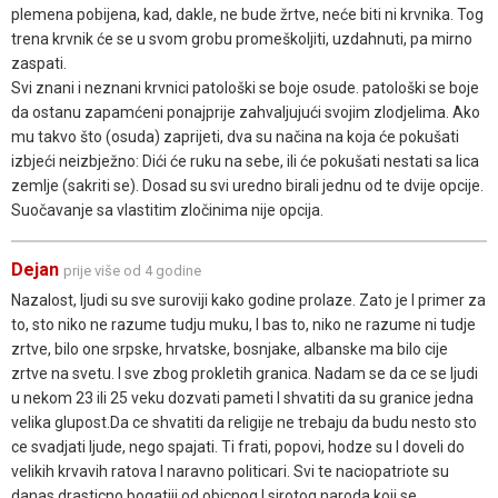
plemena pobijena, kad, dakle, ne bude žrtve, neće biti ni krvnika. Tog
trena krvnik će se u svom grobu promeškoljiti, uzdahnuti, pa mirno
zaspati.
Svi znani i neznani krvnici patološki se boje osude. patološki se boje
da ostanu zapamćeni ponajprije zahvaljujući svojim zlodjelima. Ako
mu takvo što (osuda) zaprijeti, dva su načina na koja će pokušati
izbjeći neizbježno: Dići će ruku na sebe, ili će pokušati nestati sa lica
zemlje (sakriti se). Dosad su svi uredno birali jednu od te dvije opcije.
Suočavanje sa vlastitim zločinima nije opcija.
Dejan
prije više od 4 godine
Nazalost, ljudi su sve suroviji kako godine prolaze. Zato je I primer za
to, sto niko ne razume tudju muku, I bas to, niko ne razume ni tudje
zrtve, bilo one srpske, hrvatske, bosnjake, albanske ma bilo cije
zrtve na svetu. I sve zbog prokletih granica. Nadam se da ce se ljudi
u nekom 23 ili 25 veku dozvati pameti I shvatiti da su granice jedna
velika glupost.Da ce shvatiti da religije ne trebaju da budu nesto sto
ce svadjati ljude, nego spajati. Ti frati, popovi, hodze su I doveli do
velikih krvavih ratova I naravno politicari. Svi te naciopatriote su
danas drasticno bogatiji od obicnog I sirotog naroda koji se