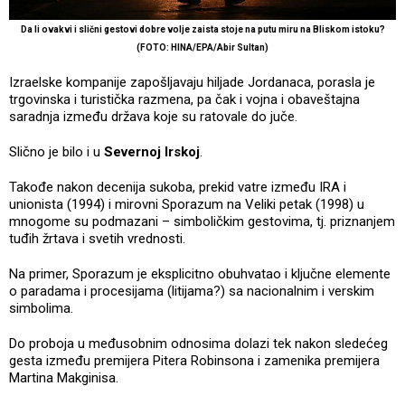
Da li ovakvi i slični gestovi dobre volje zaista stoje na putu miru na Bliskom istoku?
(FOTO: HINA/EPA/Abir Sultan)
Izraelske kompanije zapošljavaju hiljade Jordanaca, porasla je
trgovinska i turistička razmena, pa čak i vojna i obaveštajna
saradnja između država koje su ratovale do juče.
Slično je bilo i u
Severnoj Irskoj
.
Takođe nakon decenija sukoba, prekid vatre između IRA i
unionista (1994) i mirovni Sporazum na Veliki petak (1998) u
mnogome su podmazani – simboličkim gestovima, tj. priznanjem
tuđih žrtava i svetih vrednosti.
Na primer, Sporazum je eksplicitno obuhvatao i ključne elemente
o paradama i procesijama (litijama?) sa nacionalnim i verskim
simbolima.
Do proboja u međusobnim odnosima dolazi tek nakon sledećeg
gesta između premijera Pitera Robinsona i zamenika premijera
Martina Makginisa.