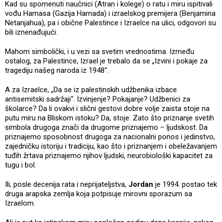
Kad su spomenuti naučnici (Atran i kolege) o ratu i miru ispitivali
vođu Hamasa (Gazija Hamada) i izraelskog premijera (Benjamina
Netanjahua), pa i obične Palestince i Izraelce na ulici, odgovori su
bili iznenađujući.
Mahom simbolički, i u vezi sa svetim vrednostima. Između
ostalog, za Palestince, Izrael je trebalo da se „Izvini i pokaje za
tragediju našeg naroda iz 1948“.
A za Izraelce, „Da se iz palestinskih udžbenika izbace
antisemitski sadržaji“. Izvinjenje? Pokajanje? Udžbenici za
školarce? Da li ovakvi i slični gestovi dobre volje zaista stoje na
putu miru na Bliskom istoku? Da, stoje. Zato što priznanje svetih
simbola drugoga znači da drugome priznajemo – ljudskost. Da
priznajemo sposobnost drugoga za nacionalni ponos i jedinstvo,
zajedničku istoriju i tradiciju, kao što i priznanjem i obeležavanjem
tuđih žrtava priznajemo njihov ljudski, neurobiološki kapacitet za
tugu i bol.
Ili, posle decenija rata i neprijateljstva,
Jordan
je 1994. postao tek
druga arapska zemlja koja potpisuje mirovni sporazum sa
Izraelom.