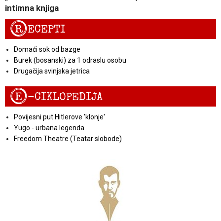
intimna knjiga
R
ECEPTI
Domaći sok od bazge
Burek (bosanski) za 1 odraslu osobu
Drugačija svinjska jetrica
E
-CIKLOPEDIJA
Povijesni put Hitlerove 'klonje'
Yugo - urbana legenda
Freedom Theatre (Teatar slobode)