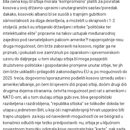
bīla ciena koju bī sṙbija morala "kompromisno" platiti za povratak
kosova u svoj dṙžavno-upravni i unutargranični sastav/poredak.
dakako, kosovski albanci bī se suočili s trajnïjim gubitkom
sāmostalnosti za dūga desetljeća, a možebīt u skrajnosti i 1-2
stoljećā. jeda li su sṙbijanski dṙžavljani i sṙbske "političske ter
intelektualne elite" pripravne na takov ustupak međunarodnoj
zajednici pod ravnateljskom palicom amerike?! najvjerojatnïje nisu.
druga mogućnost, čim bṙže zaboraviti na kosovo, nigdar ga ne
priznati, i pokušati sve zamṙznuti po ciparskom i sjevernoirskom
uzoru do daljnjega. u tom slučaju sṙbija bī moga pospješiti
družstveno-političske i gospodarske promjene unutar sṙbije, ter jih
čim bṙže uskladiti i prilagoditi zakonodajstvu EU-a, po mogućnosti do
2025. treća, dogovorno/sporazumno podieliti kosovo između sebe i
amerike/albanije, pri čem bī sjeverni dïô pripaô sṙbiji, dočim drugi dïô
drugima dvjema stranama. četvṙta mogućnost jest rat s amerikom i
NATO-om, ali u tom slučaju sṙbija gubi sve, bīva geopolitičski
razdieljena i razdrobljena, "republika sṙbska" se tolikođer dokida ter
utapa u jedinstven BiH, u koji ćē i najmalobrojnïji hṙvati uspješno bīti
trajno utopljeni. za koju od navedenih mogućnostī će se bëôgrad u
konačnici odlučiti nije težko prëdpostaviti. nu, sṙbija je u ključnom
poviestnom trenutku odigrala krive geostratežske "karte", pak sada