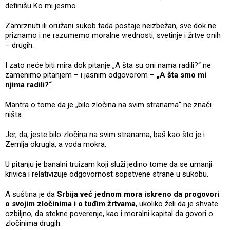
definišu Ko mi jesmo.
Zamrznuti ili oružani sukob tada postaje neizbežan, sve dok ne
priznamo i ne razumemo moralne vrednosti, svetinje i žrtve onih
– drugih.
I zato neće biti mira dok pitanje „A šta su oni nama radili?“ ne
zamenimo pitanjem – i jasnim odgovorom –
„A šta smo mi
njima radili?“
.
Mantra o tome da je „bilo zločina na svim stranama“ ne znači
ništa.
Jer, da, jeste bilo zločina na svim stranama, baš kao što je i
Zemlja okrugla, a voda mokra.
U pitanju je banalni truizam koji služi jedino tome da se umanji
krivica i relativizuje odgovornost sopstvene strane u sukobu.
A suština je da
Srbija već jednom mora iskreno da progovori
o svojim zločinima i o tuđim žrtvama
, ukoliko želi da je shvate
ozbiljno, da stekne poverenje, kao i moralni kapital da govori o
zločinima drugih.