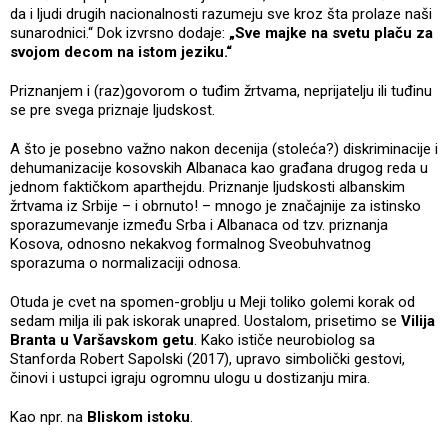
da i ljudi drugih nacionalnosti razumeju sve kroz šta prolaze naši
sunarodnici.“ Dok izvrsno dodaje:
„Sve majke na svetu plaču za
svojom decom na istom jeziku.“
Priznanjem i (raz)govorom o tuđim žrtvama, neprijatelju ili tuđinu
se pre svega priznaje ljudskost.
A što je posebno važno nakon decenija (stoleća?) diskriminacije i
dehumanizacije kosovskih Albanaca kao građana drugog reda u
jednom faktičkom aparthejdu. Priznanje ljudskosti albanskim
žrtvama iz Srbije – i obrnuto! – mnogo je značajnije za istinsko
sporazumevanje između Srba i Albanaca od tzv. priznanja
Kosova, odnosno nekakvog formalnog Sveobuhvatnog
sporazuma o normalizaciji odnosa.
Otuda je cvet na spomen-groblju u Meji toliko golemi korak od
sedam milja ili pak iskorak unapred. Uostalom, prisetimo se
Vilija
Branta u Varšavskom getu
. Kako ističe neurobiolog sa
Stanforda Robert Sapolski (2017), upravo simbolički gestovi,
činovi i ustupci igraju ogromnu ulogu u dostizanju mira.
Kao npr. na
Bliskom istoku
.