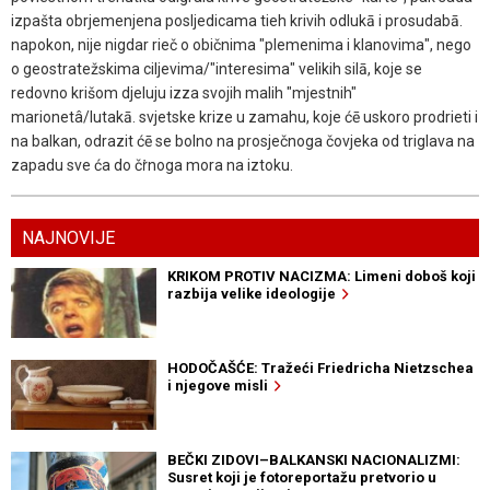
izpašta obrjemenjena posljedicama tieh krivih odlukā i prosudabā.
napokon, nije nigdar rieč o običnima "plemenima i klanovima", nego
o geostratežskima ciljevima/"interesima" velikih silā, koje se
redovno krišom djeluju izza svojih malih "mjestnih"
marionetâ/lutakā. svjetske krize u zamahu, koje ćē uskoro prodrieti i
na balkan, odrazit ćē se bolno na prosječnoga čovjeka od triglava na
zapadu sve ća do čṙnoga mora na iztoku.
NAJNOVIJE
KRIKOM PROTIV NACIZMA: Limeni doboš koji
razbija velike ideologije
HODOČAŠĆE: Tražeći Friedricha Nietzschea
i njegove misli
BEČKI ZIDOVI–BALKANSKI NACIONALIZMI:
Susret koji je fotoreportažu pretvorio u