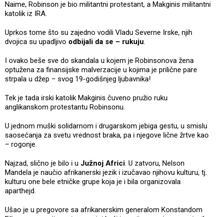
Naime, Robinson je bio militantni protestant, a Makginis militantni
katolik iz IRA.
Uprkos tome što su zajedno vodili Vladu Severne Irske, njih
dvojica su upadljivo
odbijali da se – rukuju
.
I ovako beše sve do skandala u kojem je Robinsonova žena
optužena za finansijske malverzacije u kojima je prilične pare
strpala u džep – svog 19-godišnjeg ljubavnika!
Tek je tada irski katolik Makginis čuveno pružio ruku
anglikanskom protestantu Robinsonu.
U jednom muški solidarnom i drugarskom jebiga gestu, u smislu
saosećanja za svetu vrednost braka, pa i njegove lične žrtve kao
– rogonje.
Najzad, slično je bilo i u
Južnoj Africi
. U zatvoru, Nelson
Mandela je naučio afrikanerski jezik i izučavao njihovu kulturu, tj.
kulturu one bele etničke grupe koja je i bila organizovala
aparthejd.
Ušao je u pregovore sa afrikanerskim generalom Konstandom