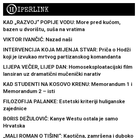
H
IPERLINK
KAD „RAZVOJ“ POPIJE VODU: More pred kućom,
bazen u dvorištu, suša na vratima
VIKTOR IVANČIĆ: Nazad naši
INTERVENCIJA KOJA MIJENJA STVAR: Priča o Hodži
koji je izvukao mrtvog partizanskog komandanta
LIJEPA VEČER, LIJEP DAN: Homoseksploatacijski film
lansiran uz dramatični mučenički narativ
KAD STUDENTI NA KOSOVO KRENU: Memorandum 1 i
Memorandum 2 – isti
FILOZOFIJA PALANKE: Estetski kriteriji huliganske
zajednice
BORIS DEŽULOVIĆ: Kanye Westu ostala je samo
Hrvatska
„MALI ROMAN O TIŠINI“: Kaotična, zamršena i duboko