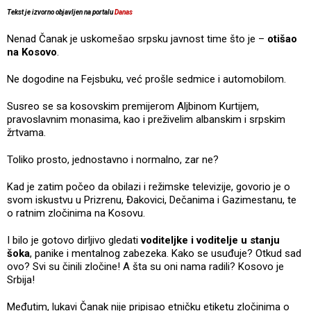
Tekst je izvorno objavljen na portalu
Danas
Nenad Čanak je uskomešao srpsku javnost time što je –
otišao
na Kosovo
.
Ne dogodine na Fejsbuku, već prošle sedmice i automobilom.
Susreo se sa kosovskim premijerom Aljbinom Kurtijem,
pravoslavnim monasima, kao i preživelim albanskim i srpskim
žrtvama.
Toliko prosto, jednostavno i normalno, zar ne?
Kad je zatim počeo da obilazi i režimske televizije, govorio je o
svom iskustvu u Prizrenu, Đakovici, Dečanima i Gazimestanu, te
o ratnim zločinima na Kosovu.
I bilo je gotovo dirljivo gledati
voditeljke i voditelje u stanju
šoka
, panike i mentalnog zabezeka. Kako se usuđuje? Otkud sad
ovo? Svi su činili zločine! A šta su oni nama radili? Kosovo je
Srbija!
Međutim, lukavi Čanak nije pripisao etničku etiketu zločinima o