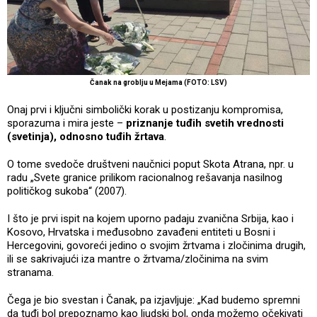
Čanak na groblju u Mejama (FOTO: LSV)
Onaj prvi i ključni simbolički korak u postizanju kompromisa,
sporazuma i mira jeste –
priznanje tuđih svetih vrednosti
(svetinja), odnosno tuđih žrtava
.
O tome svedoče društveni naučnici poput Skota Atrana, npr. u
radu „Svete granice prilikom racionalnog rešavanja nasilnog
političkog sukoba“ (2007).
I što je prvi ispit na kojem uporno padaju zvanična Srbija, kao i
Kosovo, Hrvatska i međusobno zavađeni entiteti u Bosni i
Hercegovini, govoreći jedino o svojim žrtvama i zločinima drugih,
ili se sakrivajući iza mantre o žrtvama/zločinima na svim
stranama.
Čega je bio svestan i Čanak, pa izjavljuje: „Kad budemo spremni
da tuđi bol prepoznamo kao ljudski bol, onda možemo očekivati