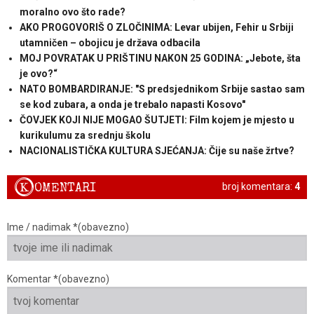
moralno ovo što rade?
AKO PROGOVORIŠ O ZLOČINIMA: Levar ubijen, Fehir u Srbiji
utamničen – obojicu je država odbacila
MOJ POVRATAK U PRIŠTINU NAKON 25 GODINA: „Jebote, šta
je ovo?“
NATO BOMBARDIRANJE: "S predsjednikom Srbije sastao sam
se kod zubara, a onda je trebalo napasti Kosovo"
ČOVJEK KOJI NIJE MOGAO ŠUTJETI: Film kojem je mjesto u
kurikulumu za srednju školu
NACIONALISTIČKA KULTURA SJEĆANJA: Čije su naše žrtve?
K
OMENTARI
broj komentara:
4
Ime / nadimak *(obavezno)
Komentar *(obavezno)