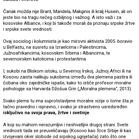
Čanak možda nije Brant, Mandela, Makginis ili kralj Husein, ali on
jeste bio na tragu nečeg ozbiljnog i važnog. A isto važi i za
kosovske Albance, i koji bi takođe morali da priznaju srpske žrtve
i srpske svete vrednosti.
Ovaj sociolog i kolumnista je kao mirovni aktivista 2005. boravio
u Belfastu, na susretu sa Izraelcima i Palestincima,
Južnoafrikancima, kosovskim Srbima i Albancima, te
severnoirskim katolicima i protestantima.
I, sukobi na Bliskom istoku, u Severnoj Irskoj, Južnoj Africi ili na
Kosovu zaista nalikuju sukobima između dva plemena pastira ili
čobana oko zajedničke ispaše, kako to ističe profesor moralne
psihologije sa Harvarda Džošua Grin („Moralna plemena“, 2013).
Svako pleme tu ima suprotstavljene moralne vizije o tome šta je
tačno pravedno i ispravno, i svako je strastveno usredsređen
isključivo na svoja prava, žrtve i svetinje
.
A koji su mahom nerazumljivi i neshvatljivi drugoj strani. Svete
vrednosti tada se preuveličavaju (Kosovo kao Srce Srbije ili kao
izvojevani okvir slobode od srpskog ugnjetača) zato što one