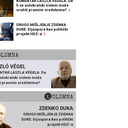
KOMENTAR LÁSZLA VÉGELA: Da
li se autokratski sistem može
srušiti pravnim sredstvima?
DRUGO MIŠLJENJE ZDENKA
DUKE: Dijaspora kao politički
projekt HDZ-a
KOLUMNA
ZLÓ VÉGEL
NTAR LÁSZLA VÉGELA: Da
 autokratski sistem može
ti pravnim sredstvima?
KOLUMNA
ZDENKO DUKA
DRUGO MIŠLJENJE ZDENKA
DUKE: Dijaspora kao politički
projekt HDZ-a