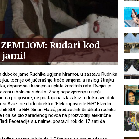
 ZEMLJOM: Rudari kod
 jami!
ra duboke jame Rudnika ugljena Mramor, u sastavu Rudnika
ljka, točnije od jučerašnje treće smjene, a razlog štrajku
a, doprinosa i kašnjenja uplate kreditnih rata. Dvojici je
vezeni u bolnicu rudnika. Zbog nepovjerenja u riječi
o na pregovore, ne pristaju na izlazak iz rudnika sve dok
nosi Avaz, ne dođu direktor "Elektroprivrede BiH" Elvedin
dnik SDP-a BiH. Sinan Husić, predsjednik Sindikata radnika
že i da se dio zarađenog novca na proizvodnji električne
ladi Federacije su, naime, postavili rok do 17 sati da