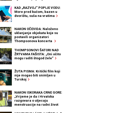
KAD „RAZVOJ“ POPIJE VODU:
More pred kućom, bazen u
dvorištu, suša na vratima
NAKON OČEVIDA: Naloženo
uklanjanje objekata koje su
postavili organizatori
Thompsonova koncerta
THOMPSONOVI ŠATORI NAD
ŽRTVAMA FAŠISTA: „Oni očito
mogu raditi štogod žele“
ŽUTA PISMA: Kritički film koji
nije mogao biti snimljen u
Turskoj
NAKON ISKORAKA CRNE GORE:
„Vrijeme je da i Hrvatska
razgovara o utjecaju
menstruacije na radni život
žena“