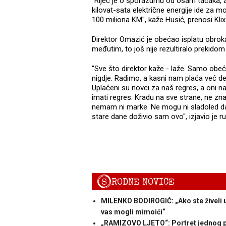
"Riječ je o sporazumu od osam tačaka, a
kilovat-sata električne energije ide za 
100 miliona KM", kaže Husić, prenosi Kli
Direktor Omazić je obećao isplatu obroka
međutim, to još nije rezultiralo prekidom 
"Sve što direktor kaže - laže. Samo obe
nigdje. Radimo, a kasni nam plaća već deve
Uplaćeni su novci za naš regres, a oni 
imati regres. Kradu na sve strane, ne zn
nemam ni marke. Ne mogu ni sladoled da k
stare dane doživio sam ovo", izjavio je r
S
RODNE NOVICE
MILENKO BODIROGIĆ: „Ako ste živeli u T
vas mogli mimoići“
„RAMIZOVO LJETO“: Portret jednog 