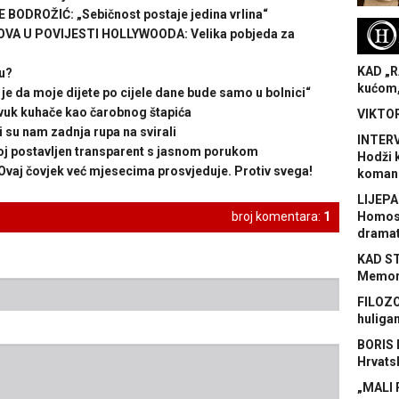
ODROŽIĆ: „Sebičnost postaje jedina vrlina“
H
A U POVIJESTI HOLLYWOODA: Velika pobjeda za
KAD „R
u?
kućom,
e da moje dijete po cijele dane bude samo u bolnici“
k kuhače kao čarobnog štapića
VIKTOR
u nam zadnja rupa na svirali
INTERV
 postavljen transparent s jasnom porukom
Hodži 
aj čovjek već mjesecima prosvjeduje. Protiv svega!
koman
LIJEPA
Homose
broj komentara:
1
dramat
KAD S
Memora
FILOZO
huliga
BORIS 
Hrvats
„MALI 