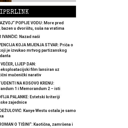
IPERLINK
AZVOJ“ POPIJE VODU: More pred
 bazen u dvorištu, suša na vratima
 IVANČIĆ: Nazad naši
ENCIJA KOJA MIJENJA STVAR: Priča o
koji je izvukao mrtvog partizanskog
danta
 VEČER, LIJEP DAN:
ksploatacijski film lansiran uz
ični mučenički narativ
TUDENTI NA KOSOVO KRENU:
ndum 1 i Memorandum 2 – isti
FIJA PALANKE: Estetski kriteriji
nske zajednice
DEŽULOVIĆ: Kanye Westu ostala je samo
ka
ROMAN O TIŠINI“: Kaotična, zamršena i