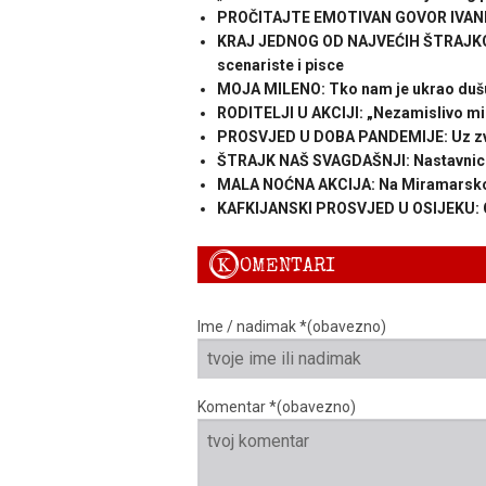
PROČITAJTE EMOTIVAN GOVOR IVANE B
KRAJ JEDNOG OD NAJVEĆIH ŠTRAJKOV
scenariste i pisce
MOJA MILENO: Tko nam je ukrao duš
RODITELJI U AKCIJI: „Nezamislivo mi j
PROSVJED U DOBA PANDEMIJE: Uz zvu
ŠTRAJK NAŠ SVAGDAŠNJI: Nastavnici s
MALA NOĆNA AKCIJA: Na Miramarskoj
KAFKIJANSKI PROSVJED U OSIJEKU: Ov
K
OMENTARI
Ime / nadimak *(obavezno)
Komentar *(obavezno)