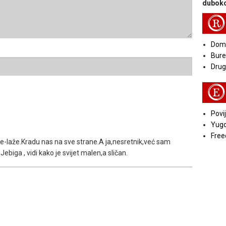
duboko
R
Doma
Bure
Druga
E
Povij
Yugo
Free
že-laže.Kradu nas na sve strane.A ja,nesretnik,već sam
Jebiga , vidi kako je svijet malen,a sličan.