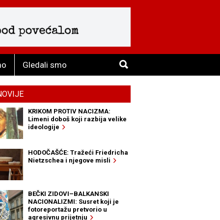
mo
Gledali smo
NOVIJE
KRIKOM PROTIV NACIZMA:
Limeni doboš koji razbija velike
ideologije
HODOČAŠĆE: Tražeći Friedricha
Nietzschea i njegove misli
BEČKI ZIDOVI–BALKANSKI
NACIONALIZMI: Susret koji je
fotoreportažu pretvorio u
agresivnu prijetnju