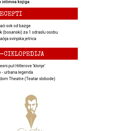
 intimna knjiga
ECEPTI
ći sok od bazge
k (bosanski) za 1 odraslu osobu
čija svinjska jetrica
-CIKLOPEDIJA
esni put Hitlerove 'klonje'
 - urbana legenda
dom Theatre (Teatar slobode)