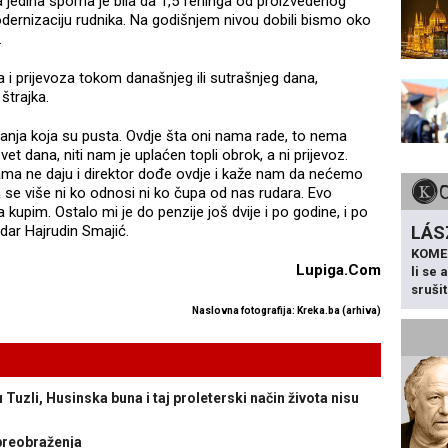
 jedina sporna je bila da 1,5 feninga od proizvedenog
modernizaciju rudnika. Na godišnjem nivou dobili bismo oko
x.
 i prijevoza tokom današnjeg ili sutrašnjeg dana,
štrajka.
ćanja koja su pusta. Ovdje šta oni nama rade, to nema
t dana, niti nam je uplaćen topli obrok, a ni prijevoz.
nama ne daju i direktor dođe ovdje i kaže nam da nećemo
a se više ni ko odnosi ni ko čupa od nas rudara. Evo
upim. Ostalo mi je do penzije još dvije i po godine, i po
LÁS
udar Hajrudin Smajić.
KOME
Lupiga.Com
li se
sruši
Naslovna fotografija: Kreka.ba (arhiva)
uzli, Husinska buna i taj proleterski način života nisu
preobraženja