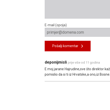
E-mail (opcija)
Pošalji komentar
deponijmisli
prije više od 11 godina
E moj jarane Hajrudine,sve što direktor ka
pomislio da si ti iz Hrvatske,a ono,iz Bosne.