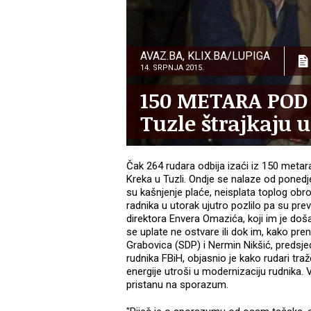
AVAZ.BA, KLIX.BA/LUPIGA
14. SRPNJA 2015.
150 METARA POD
Tuzle štrajkaju u
Čak 264 rudara odbija izaći iz 150 meta
Kreka u Tuzli. Ondje se nalaze od ponedje
su kašnjenje plaće, neisplata toplog obrok
radnika u utorak ujutro pozlilo pa su pre
direktora Envera Omazića, koji im je doša
se uplate ne ostvare ili dok im, kako pre
Grabovica (SDP) i Nermin Nikšić, predsje
rudnika FBiH, objasnio je kako rudari tra
energije utroši u modernizaciju rudnika. V
pristanu na sporazum.