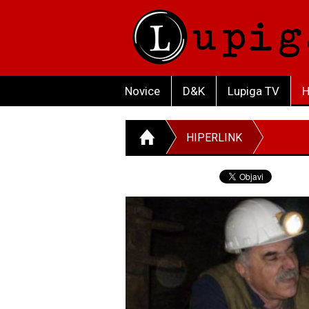
Novice
D&K
Lupiga TV
H
HIPERLINK