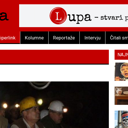
iperlink
Kolumne
Reportaže
Intervju
Čitali s
NAJ